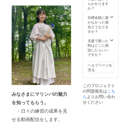
れば、責任は当
らかかります
された楽曲の著
ご負担となりま
方でとります。
か？
作権等の権利も
す。 ・お題いた
差し上げます。
だけた曲を弾き
目標金額に届
ます！ （マリン
かなかった場
バで弾いて欲し
合どうなりま
い曲や、思い出
すか？
の詰まった曲、
大好きな曲な
支援で困った
ど） ※カバー曲
時はどこに相
に関しては「権
談したらいい
利元やJASRAC
ですか？
などの管理団体
様から承諾をい
ただいたものに
ヘルプページを
限るかそれに該
見る
当しない曲」と
します。何らか
しらの問題があ
このプロジェクト
れば、責任は当
の問題報告は
こち
方でとります。
みなさまにマリンバの魅力
ら
よりお問い合わ
・あなたの主催
を知ってもらう。
せください
のイベントに参
加します。一緒
・日々の練習の成果を見
にセッションで
きるように一定
せる動画配信をします。
期間、練習を一
緒にしたいと思
います(30日間で