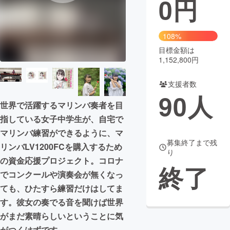
0
円
まちづくり・地域活性化
108%
目標金額は
CAMPFIRE for Social Good
CAMPFIRE Creation
1,152,800円
CAMPFIREふるさと納税
machi-ya
コミュニティ
支援者数
90
人
世界で活躍するマリンバ奏者を目
指している女子中学生が、自宅で
マリンバ練習ができるように、マ
募集終了まで残
リンバLV1200FCを購入するため
り
の資金応援プロジェクト。コロナ
終了
でコンクールや演奏会が無くなっ
ても、ひたすら練習だけはしてま
す。彼女の奏でる音を聞けば世界
がまだ素晴らしいということに気
がつくはずです。