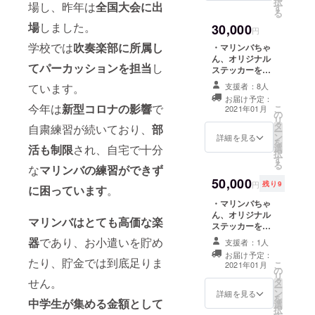
択
う。 プルダウン
場し、昨年は
全国大会に出
す
サート事前特典
る
より誕生月をお
映像(コンサート
選びください。
場
しました。
30,000
前の練習風景な
円
コンサートがで
ど)を動画で配信
学校では
吹奏楽部に所属し
きるようになっ
・マリンバちゃ
します。 1)に加
たらチケット2枚
ん、オリジナル
え、 2)毎週、私
てパーカッションを担当
し
手配します。 ※
ステッカーを提
が演奏するマリ
会場までの交通
供します。 ・毎
ンバの演奏を
支援者：8人
ています。
費はご支援者様
週、私が演奏す
SNSやメールに
お届け予定：
のご負担となり
るマリンバの演
今年は
新型
コロナの影響
で
こ
て配信します。
2021年01月
の
ます。
奏をSNSやメー
リ
期間は1年間配信
タ
ルで配信しま
自粛練習が続いており、
部
ー
します。うまく
ン
す。 ・指定され
詳細を見る
を
できない時はご
選
活も制限
され、自宅で十分
た誕生月の期間
択
めんなさい。で
す
に「誕生日にお
る
も頑張ります。
な
マリンバの練習ができず
めでとう」をマ
3)指定された誕
50,000
リンバでオンラ
円
残り9
生月の期間に
に困っています
。
イン演奏します
「誕生日におめ
・マリンバちゃ
(バースデーカー
でとう」をマリ
ん、オリジナル
ドを提供しま
マリンバはとても高価な楽
ンバでオンライ
ステッカーを提
す)。一緒に盛り
ン演奏します
供します。 ・毎
上がりましょ
器
であり、お小遣いを貯め
支援者：1人
(バースデーカー
週、私が演奏す
う。 ※プルダウ
ドを提供しま
お届け予定：
るマリンバの演
ンより誕生月を
たり、貯金では到底足りま
こ
2021年01月
す)。一緒に盛り
の
奏をSNSやメー
お選びくださ
リ
上がりましょ
タ
せん。
ルで配信しま
い。 ・コンサー
ー
う。支援時、必
ン
す。 ・指定され
詳細を見る
トができるよう
を
ずプルダウンよ
中学生が集める金額として
選
た誕生月の期間
になったらチ
択
り誕生日月をご