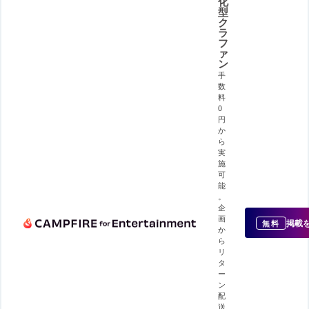
化
型
ク
ラ
フ
ァ
ン
手
数
料
0
円
か
ら
実
施
可
能
。
企
画
掲載
無料
か
ら
リ
タ
ー
ン
配
送