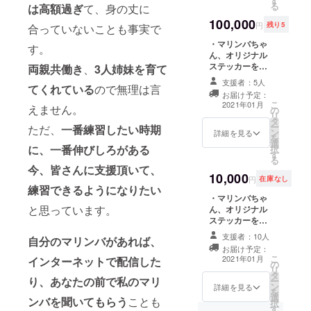
す
に「誕生日にお
ケット2枚手配し
る
は高額過ぎ
て、身の丈に
記入ください。
めでとう」をマ
ます。 ※会場ま
100,000
リンバでオンラ
での交通費はご
円
残り5
合っていないことも事実で
イン演奏します
支援者様のご負
・マリンバちゃ
(バースデーカー
担となります。
す。
ん、オリジナル
ドを提供しま
・支援者様への
ステッカーを提
す)。一緒に盛り
両親共働き
、
3人姉妹を育て
オリジナル曲を
供します。 ・毎
上がりましょ
作成し、オンラ
支援者：5人
てくれている
ので無理は言
週、私が演奏す
う。 ※プルダウ
イン演奏で1曲提
お届け予定：
るマリンバの演
ンより誕生月を
供します。 ※制
こ
2021年01月
えません。
の
奏をSNSやメー
お選びくださ
作された楽曲の
リ
タ
ルで配信しま
い。 ・コンサー
著作権等の権利
ー
ただ、
一番練習したい時期
ン
す。期間は1年間
詳細を見る
トができるよう
も差し上げます
を
選
配信します。う
になったらチ
・webまたは直
に、一番伸びしろがある
択
す
まくできない時
ケット2枚手配し
接お会いし(感染
る
はごめんなさ
ます。 ※会場ま
今、皆さんに支援頂いて、
症対策を取った
10,000
い。でも頑張り
での交通費はご
上で)、1時間
円
在庫なし
ます。 ・指定さ
練習できるようになりたい
支援者様のご負
セッションをし
・マリンバちゃ
れた誕生月の期
担となります。
ます！ （マリン
と思っています。
ん、オリジナル
間に「誕生日に
・支援者様への
バと一緒に歌を
ステッカーを提
おめでとう」を
オリジナル曲を
歌う、ギターを
供します。 ・毎
マリンバでオン
作成し、オンラ
弾くなど、手拍
支援者：10人
自分のマリンバがあれば、
週、私が演奏す
ライン演奏しま
イン演奏で1曲提
子でも可能で
お届け予定：
るマリンバの演
す(バースデー
供します。 ※制
す） ※会場まで
こ
2021年01月
インターネットで配信した
の
奏をSNSやメー
カードを提供し
作された楽曲の
の交通費はご支
リ
タ
ルで配信しま
ます)。一緒に盛
著作権等の権利
援者様のご負担
り、あなたの前で私のマリ
ー
ン
す。期間は1年間
詳細を見る
り上がりましょ
も差し上げます
となります。
を
選
配信します。う
う。 ※プルダウ
ンバを聞いてもらう
ことも
・webまたは直
択
す
まくできない時
ンより誕生月を