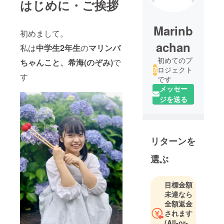
はじめに・ご挨拶
Marinb
初めまして。
achan
私は
中学生2年生
の
マリンバ
初めてのプ
ちゃんこと、希海(のぞみ)
で
ロジェクト
す
です
メッセー
ジを送る
リターンを
選ぶ
目標金額
未達なら
全額返金
されます
(All-or-