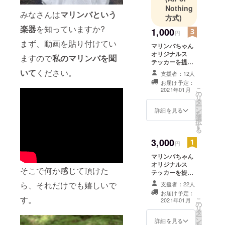
Nothing
みなさんは
マリンバという
方式)
楽器
を知っていますか?
1,000
円
まず、動画を貼り付けてい
マリンバちゃん
オリジナルス
ますので
私のマリンバを聞
テッカーを提供
します。
いて
ください。
支援者：12人
お届け予定：
こ
2021年01月
の
リ
タ
ー
ン
詳細を見る
を
選
択
す
る
3,000
円
マリンバちゃん
オリジナルス
そこで何か感じて頂けた
テッカーを提供
します。 毎月1
ら、それだけでも嬉しいで
支援者：22人
回、私が演奏す
お届け予定：
るマリンバの演
す。
こ
2021年01月
の
奏をSNSやメー
リ
タ
ルで配信しま
ー
ン
す。期間は1年間
詳細を見る
を