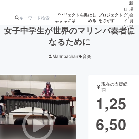
新
ロ
規
グ
会
プロジェクトを掲
はじ
プロジェクト
/
載するには
める
をさがす
イ
員
ン
登
女子中学生が世界のマリンバ奏者に
録
なるために
人気のプロ
注目のリ
注目の新着プロ
募集終了が近いプ
もうすぐ公開
Marinbachan
音楽
ジェクト
ターン
ジェクト
ロジェクト
されます
アート・写真
音楽
現在の支援総
額
1,25
テクノロジー・ガジェット
ゲーム・サ
6,50
映像・映画
書籍・雑誌
ビジネス・起業
チャレンジ