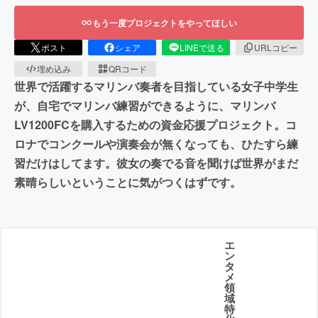
もう一度プロジェクトをやってほしい
ポスト
シェア
LINEで送る
URLコピー
埋め込み
QRコード
世界で活躍するマリンバ奏者を目指している女子中学生
が、自宅でマリンバ練習ができるように、マリンバ
LV1200FCを購入するための資金応援プロジェクト。コ
ロナでコンクールや演奏会が無くなっても、ひたすら練
習だけはしてます。彼女の奏でる音を聞けば世界がまだ
素晴らしいということに気がつくはずです。
エ
ン
タ
メ
領
域
特