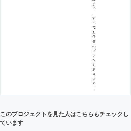
ま
で
、
す
べ
て
お
任
せ
の
プ
ラ
ン
も
あ
り
ま
す
！
このプロジェクトを見た人はこちらもチェックし
ています