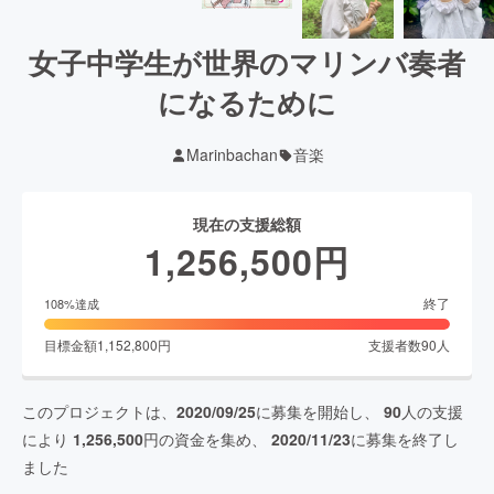
女子中学生が世界のマリンバ奏者
になるために
Marinbachan
音楽
現在の支援総額
1,256,500
円
終了
108
%達成
目標金額
1,152,800
円
支援者数
90
人
このプロジェクトは、
2020/09/25
に募集を開始し、
90
人の支援
により
1,256,500
円の資金を集め、
2020/11/23
に募集を終了し
ました