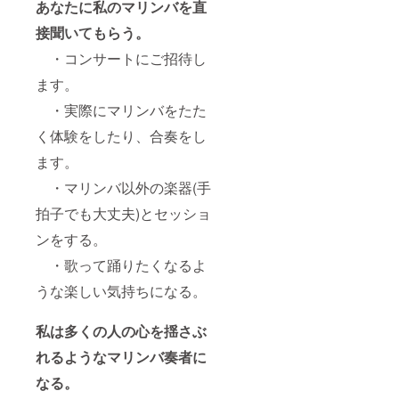
あなたに私のマリンバを直
最大
5session)。例
接聞いてもらう。
えば、マリンバ
・コンサートにご招待し
ちゃんからマリ
ンバ指導を直接
ます。
受けることも可
能です。一緒に
・実際にマリンバをたた
セッションしま
しょう。 ※会場
く体験をしたり、合奏をし
までの交通費は
ご支援者様のご
ます。
負担となりま
す。
・マリンバ以外の楽器(手
拍子でも大丈夫)とセッショ
ンをする。
・歌って踊りたくなるよ
うな楽しい気持ちになる。
私は多くの人の心を揺さぶ
れるようなマリンバ奏者に
なる。