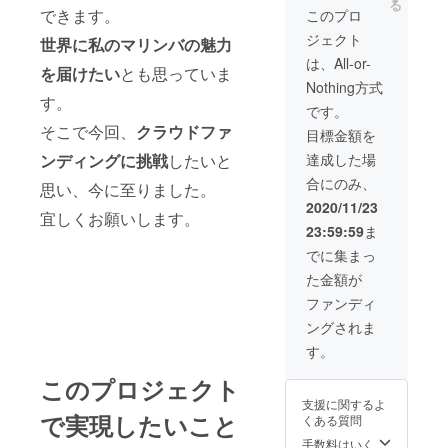
接お会いし(感染
る
はごめんなさ
できます。
このプロ
お選びくださ
症対策を取った
い。でも頑張り
い。 ・コンサー
上で)、1時間
ジェクト
世界に私のマリンバの魅力
ます。 ・指定さ
トができるよう
セッションをし
れた誕生月の期
は、All-or-
になったらチ
ます！ （マリン
を届けたい
とも思っていま
間に「誕生日に
ケット2枚手配し
バと一緒に歌を
Nothing方式
おめでとう」を
ます。 ※会場ま
歌う、ギターを
す。
マリンバでオン
です。
での交通費はご
弾くなど） ※会
ライン演奏しま
支援者様のご負
場までの交通費
そこで今回、
クラウドファ
目標金額を
す(バースデー
担となります。
はご支援者様の
カードを提供し
達成した場
ンディングに挑戦
したいと
・支援者様への
ご負担となりま
ます)。一緒に盛
オリジナル曲を
す。 ・お題いた
合にのみ、
思い、今に至りました。
り上がりましょ
作成し、オンラ
だけた曲を弾き
う。 ※プルダウ
2020/11/23
イン演奏で1曲提
ます！ （マリン
宜しくお願いします。
ンより誕生月を
供します。 ※制
バで弾いて欲し
23:59:59
ま
お選びくださ
作された楽曲の
い曲や、思い出
い。 ・コンサー
でに集まっ
著作権等の権利
の詰まった曲、
トができるよう
も差し上げます
大好きな曲な
た金額が
になったらチ
・webまたは直
ど） ※カバー曲
ケット2枚手配し
ファンディ
接お会いし(感染
に関しては「権
ます。 ※会場ま
症対策を取った
利元やJASRAC
ングされま
での交通費はご
上で)、1時間
などの管理団体
支援者様のご負
す。
セッションをし
様から承諾をい
担となります。
ます！ （マリン
ただいたものに
・支援者様への
このプロジェクト
バと一緒に歌を
限るかそれに該
オリジナル曲を
歌う、ギターを
当しない曲」と
支援に関するよ
作成し、オンラ
弾くなど） ※会
します。何らか
で実現したいこと
くある質問
イン演奏で1曲提
場までの交通費
しらの問題があ
手数料はいく
供します ※制作
はご支援者様の