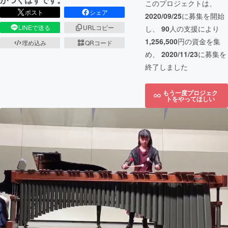
このプロジェクトは、
ポスト
シェア
2020/09/25
に募集を開始
LINEで送る
URLコピー
し、
90
人の支援により
1,256,500
円の資金を集
埋め込み
QRコード
め、
2020/11/23
に募集を
終了しました
もう一度プロジェク
トをやってほしい