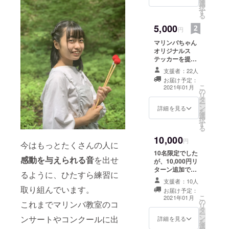
選
配信します。う
択
す
まくできない時
る
はごめんなさ
5,000
い。でも頑張り
円
ます。
マリンバちゃん
オリジナルス
テッカーを提供
します。 毎月2
支援者：22人
回、私が演奏す
お届け予定：
るマリンバの演
こ
2021年01月
の
奏をSNSやメー
リ
タ
ルで配信しま
ー
ン
す。期間は1年間
詳細を見る
を
選
配信します。う
択
す
まくできない時
る
はごめんなさ
10,000
い。でも頑張り
円
今はもっとたくさんの人に
ます。 指定され
10名限定でした
た誕生月の期間
感動を与えられる音
を出せ
が、10,000円リ
に「誕生日にお
ターン追加で
めでとう」をマ
るように、ひたすら練習に
す。 今回のリ
リンバでオンラ
支援者：10人
ターンは、コン
取り組んでいます。
イン演奏します
お届け予定：
サートチケット
こ
(バースデーカー
2021年01月
の
は入っていませ
これまでマリンバ教室のコ
リ
ドを提供しま
タ
ん(先行10名の特
ー
す)。一緒に盛り
ン
ンサートやコンクールに出
典でした)。 その
詳細を見る
を
上がりましょ
選
代わりにコン