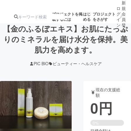
新
ロ
規
グ
会
プロジェクトを掲
はじ
プロジェクト
/
載するには
める
をさがす
イ
員
ン
登
【金のふるぼエキス】お肌にたっぷ
録
りのミネラルを届け水分を保持。美
肌力を高めます。
人気のプロ
注目のリ
注目の新着プロ
募集終了が近いプ
もうすぐ公開
ジェクト
ターン
ジェクト
ロジェクト
されます
PIC BIO
ビューティー・ヘルスケア
アート・写真
音楽
現在の支援総
テクノロジー・ガジェット
ゲーム・サ
額
0
円
映像・映画
書籍・雑誌
0%
ビジネス・起業
チャレンジ
目標金額は