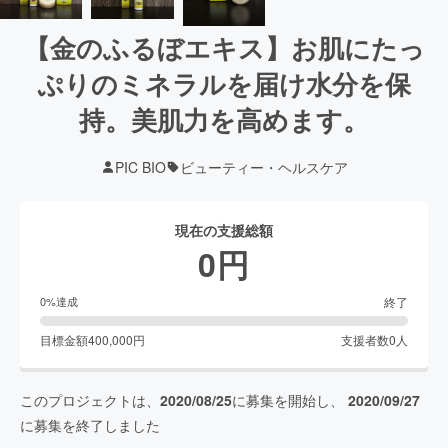
【金のふるぼエキス】お肌にたっ
ぷりのミネラルを届け水分を保
持。美肌力を高めます。
PIC BIO
ビューティー・ヘルスケア
現在の支援総額
0
円
終了
0
%達成
目標金額
400,000
円
支援者数
0
人
このプロジェクトは、
2020/08/25
に募集を開始し、
2020/09/27
に募集を終了しました