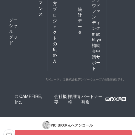
マ
方
ウド
ン
プ
統
ファ
ス
ロ
計
ン
ソー
ジ
デ
ディ
シャ
ェ
ー
ング
ル
ク
タ
mac
グッ
ト
hi-ya
ド
の
補助
広
金申
め
請サ
方
ポー
ト
「QRコード」は株式会社デンソーウェーブの登録商標です。
© CAMPFIRE,
会社概
採用情
パートナー
Inc.
要
報
募集
PIC BIO
さんへアンコール