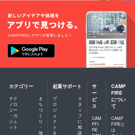
カテゴリー
起案サポート
サ
CAMP
ー
FIRE
テク
ま
プ
ス
ビ
につい
ノロ
ち
ロ
タ
ス
て
ジー
づ
ジ
ッ
・ガ
く
ェ
フ
CAM
CAMP
ジェ
り
ク
に
PFI
FIREと
ット
・
ト
相
RE
は
地
を
談