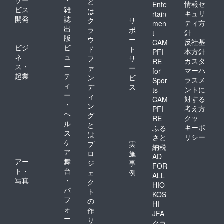
サー
・
と
情報セ
Ente
ビス
雑
は
キュリ
rtain
開発
誌
ク
サ
ティ方
men
出
ラ
ポ
針
t
版
ウ
ー
反社基
CAM
ビジ
ビ
ド
ト
本方針
PFI
ネ
ュ
フ
サ
カスタ
RE
ス・
ー
ァ
ー
マーハ
for
起業
テ
ン
ビ
ラスメ
Spor
ィ
デ
ス
ントに
ts
ー
ィ
対する
CAM
・
ン
考え方
PFI
ヘ
グ
クッ
RE
ル
と
キーポ
ふる
ス
は
リシー
さと
ケ
プ
実
納税
ア
ロ
施
AD
アー
舞
ジ
事
FOR
ト・
台
ェ
例
ALL
写真
・
ク
HIO
パ
ト
KOS
フ
の
HI
ォ
作
JFA
ー
り
クラ