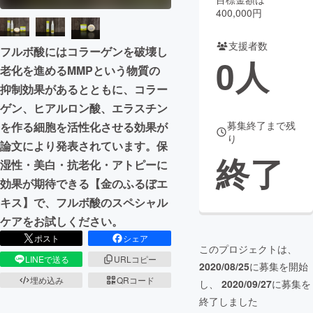
400,000円
まちづくり・地域活性化
支援者数
フルボ酸にはコラーゲンを破壊し
0
人
老化を進めるMMPという物質の
CAMPFIRE for Social Good
CAMPFIRE Creation
抑制効果があるとともに、コラー
CAMPFIREふるさと納税
machi-ya
コミュニティ
ゲン、ヒアルロン酸、エラスチン
募集終了まで残
を作る細胞を活性化させる効果が
り
論文により発表されています。保
終了
湿性・美白・抗老化・アトピーに
効果が期待できる【金のふるぼエ
キス】で、フルボ酸のスペシャル
ケアをお試しください。
ポスト
シェア
このプロジェクトは、
LINEで送る
URLコピー
2020/08/25
に募集を開始
埋め込み
QRコード
し、
2020/09/27
に募集を
終了しました