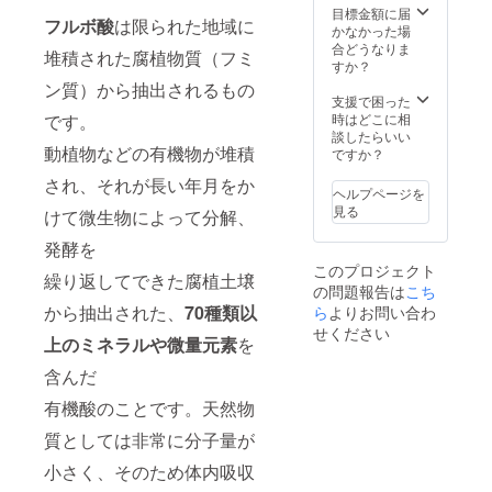
目標金額に届
フルボ酸
は限られた地域に
かなかった場
合どうなりま
堆積された腐植物質（フミ
すか？
ン質）から抽出されるもの
支援で困った
時はどこに相
です。
談したらいい
動植物などの有機物が堆積
ですか？
され、それが長い年月をか
ヘルプページを
見る
けて微生物によって分解、
発酵を
このプロジェクト
繰り返してできた腐植土壌
の問題報告は
こち
から抽出された、
70種類以
ら
よりお問い合わ
せください
上のミネラルや微量元素
を
含んだ
有機酸のことです。天然物
質としては非常に分子量が
小さく、そのため体内吸収