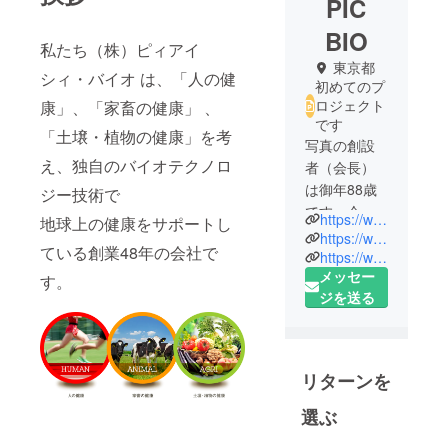
PIC
BIO
私たち（株）ピィアイ
東京都
シィ・バイオ は、「人の健
初めてのプ
ロジェクト
康」、「家畜の健康」 、
です
「土壌・植物の健康」を考
写真の創設
え、独自のバイオテクノロ
者（会長）
は御年88歳
ジー技術で
です。今で
https://www.pic-bio.com/index.html
地球上の健康をサポートし
も現役で元
https://www.pic-bio.com/blog/
ている創業48年の会社で
気に通勤電
https://www.facebook.com/picbio
メッセー
車に揺られ
す。
ジを送る
ながら、片
道1時間以上
かけて会社
まで通勤し
リターンを
ておられま
す。自身で
選ぶ
開発された