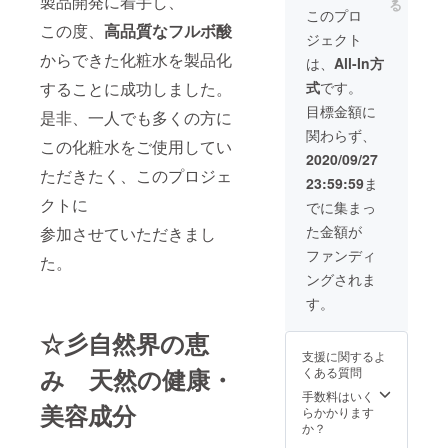
製品開発に着手し、
る
だきま
このプロ
す。
この度、
高品質なフルボ酸
ジェクト
からできた化粧水を製品化
は、
All-In方
式
です。
することに成功しました。
目標金額に
是非、一人でも多くの方に
関わらず、
この化粧水をご使用してい
2020/09/27
ただきたく、このプロジェ
23:59:59
ま
クトに
でに集まっ
た金額が
参加させていただきまし
ファンディ
た。
ングされま
す。
☆彡自然界の恵
支援に関するよ
み 天然の健康・
くある質問
手数料はいく
美容成分
らかかります
か？