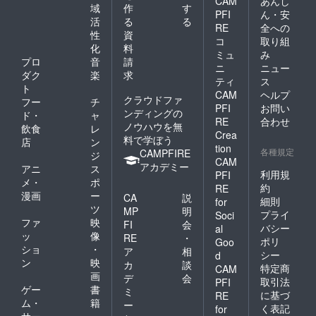
CAM
あんし
域
作
す
PFI
ん・安
活
る
る
RE
全への
性
資
コ
取り組
化
料
ミュ
み
プロ
音
請
ニ
ニュー
ダク
楽
求
ティ
ス
ト
CAM
ヘルプ
クラウドファ
フー
チ
PFI
お問い
ンディングの
ド・
ャ
RE
合わせ
ノウハウを無
飲食
レ
Crea
料で学ぼう
店
ン
tion
各種規定
CAMPFIRE
ジ
CAM
アカデミー
アニ
ス
利用規
PFI
メ・
ポ
約
RE
漫画
ー
CA
説
細則
for
ツ
MP
明
プライ
Soci
ファ
映
FI
会
バシー
al
ッ
像
RE
・
ポリ
Goo
ショ
・
ア
相
シー
d
ン
映
カ
談
特定商
CAM
画
デ
会
取引法
PFI
ゲー
書
ミ
に基づ
RE
ム・
籍
ー
く表記
for