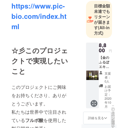
健康補助食
https://www.pic-
目標金額
品（バイタ
未達でも
リンZ）を摂
bio.com/index.ht
リターン
り、毎日開
が届きま
ml
発に勤しん
す
(All-in
方式)
でいます。
私たちピィ
8,8
アイシィ・
☆彡このプロジェ
00
円
バイオは、
【金の
地球上の健
クトで実現したい
ふるぼ
康を第一に
エキ
こと
考え、地球
ス】1瓶
支援
（100m
に優しい製
者：
l） 【金
0人
品を提供し
のふる
このプロジェクトにご興味
お届
て参りま
ぼ石
け予
鹸】 1
定：
をお持ちくださり、ありが
す。
個（120
2020
年10
とうございます。
ｇ
こ
月
NET）
の
リ
私たちは世界中で注目され
※送料込
タ
ー
みで配
ン
詳細を見る
ている
フルボ酸
を使用した
を
送させ
選
択
ていた
す