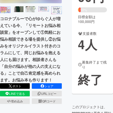
まちづくり・地域活性化
10%
目標金額は
コロナブルーで心がゆらぐ人が増
100,000円
えている今、「リモートお悩み相
CAMPFIRE for Social Good
CAMPFIRE Creation
談室」をオープンして①気軽にお
CAMPFIREふるさと納税
machi-ya
コミュニティ
支援者数
4
人
悩み相談できる場を提供し②お悩
みをオリジナルイラスト付きのコ
ラムにして、同じお悩みを抱える
人にも届けます。相談者さんも
募集終了まで残
「自分の悩みが他の人の支えにな
り
る」ことで自己肯定感を高められ
終了
ます。お悩み本も作ります！
ポスト
シェア
LINEで送る
URLコピー
埋め込み
QRコード
このプロジェクトは、