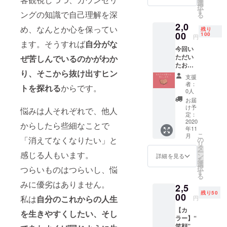
ショー
いてか
選
ことから、
択
トコラ
ら作成
す
ングの知識で自己理解を深
心理学を用
る
ムにし
しま
2,0
いたコミュ
ます ※
す。 ※
め、なんとか心を保ってい
残り
プロ
00
背景色
100
ニケーショ
円
ジェク
ます。そうすれば
自分がな
や名前
ンを取材や
今回い
ト終了
の有無
ただい
ぜ苦しんでいるのかがわか
後に、
広告制作で
はご指
たお悩
メール
定いた
も活用す
り、そこから抜け出すヒン
みをす
にて相
だけま
支援
る。
べて1冊
談
す。 ※
者：
トを探れる
からです。
に！
フォー
オプ
0人
2019年春に
momo
ムをお
ション
お届
令和ベイ
mospar
送りし
のた
け予
悩みは人それぞれで、他人
kle（モ
ビーを出産
ます ※
定：
め、似
モモス
2020
性別・
顔絵の
からしたら些細なことで
し、一児の
年11
パーク
年齢・
みのご
こ
月
母に。ベ
ル）さ
「消えてなくなりたい」と
相談内
の
購入は
リ
んのイ
容は不
タ
ビーシッ
ご遠慮
ー
感じる人もいます。
ラスト
問です
ン
くださ
詳細を見る
ターを活用
を
ととも
※ギフト
選
い。 ※
択
つらいものはつらいし、悩
して出産初
に、小
可 ※応
す
修正は
る
冊子に
援コメ
承って
月から働き
みに優劣はありません。
2,5
してお
ントを
おりま
続け、新し
残り50
届けし
00
書いて
せん。
私は
自分のこれからの人生
円
ます。
い働き方を
いただ
※ギフト
【カ
お悩み
いた方
を生きやすくしたい、そし
可
模索中。
ラー】“
相談本
には、
笑顔”の
+心が明