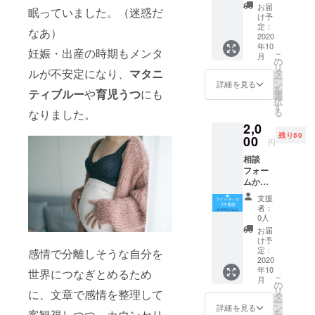
レー
お届
エイター取
眠っていました。（迷惑だ
ター・
け予
材メディア
漫画家
定：
なあ）
の
2020
「スター研
年10
momo
妊娠・出産の時期もメンタ
こ
究所」編集
月
mospar
の
リ
kleさん
長。
ルが不安定になり、
マタニ
タ
ー
が、心
ン
詳細を見る
得意分野は
を
ティブルー
や
育児うつ
にも
が明る
選
択
「恋愛・婚
くな
す
る
なりました。
る“笑
活」「心理
2,0
顔”の似
カウンセリ
残り50
顔絵ア
00
円
ング」「採
イコン
相談
（200×
用・人事」
フォー
200px
「マーケ
ムから
）1点を
相談→
制作し
ティング」
支援
ツイッ
ます。
者：
「美容」。
ター
※プロ
0人
大学で心理
（@hag
ジェク
お届
iwriter
ト終了
け予
学・社会学
）にて
後、
定：
感情で分離しそうな自分を
を専攻し、
お答え
2020
メール
年10
しま
世界につなぎとめるため
心理カウン
にてお
こ
月
す。 ※
写真を
の
セラー資格
リ
に、文章で感情を整理して
約300字
お送り
タ
ー
を取得した
の
いただ
ン
詳細を見る
客観視しつつ、カウンセリ
を