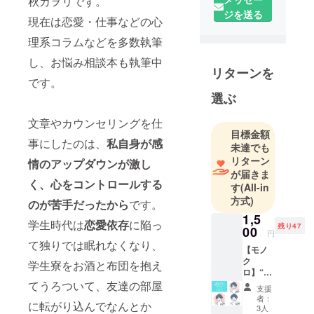
秋カヲリです。
求人広告・
ジを送る
化粧品広告
現在は恋愛・仕事などの心
のマーケ
理系コラムなどを多数執筆
ティング＆
し、お悩み相談本も執筆中
制作、社史
リターンを
制作を経
です。
て、2016年
選ぶ
よりフ
文章やカウンセリングを仕
リー。取材
目標金額
記事から広
事にしたのは、
私自身が感
未達でも
告まで多数
リターン
情のアップダウンが激し
執筆する
が届きま
く、心をコントロールする
が、最近は
す
(All-in
方式)
カウンセリ
のが苦手だったから
です。
ングライ
1,5
学生時代は
恋愛依存
に陥っ
残り47
00
ターとして
円
て独りでは眠れなくなり、
のコラムに
【モノ
ク
注力中。
学生寮をお酒と布団を抱え
ロ】“笑
YouTuberを
顔”の似
てうろついて、友達の部屋
支援
はじめとす
顔絵 イ
者：
に転がり込んでなんとか
ラスト
る動画クリ
3人