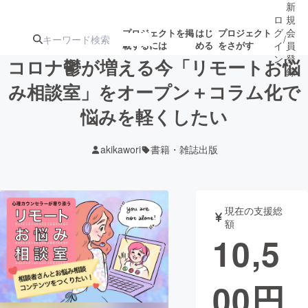
新
ロ
規
グ
会
プロジェクトを掲
はじ
プロジェクト
/
載するには
める
をさがす
イ
員
ン
登
コロナ鬱が増える今「リモートお悩
録
み相談室」をオープン＋コラム化で
悩みを軽くしたい
人気のプロ
注目のリ
注目の新着プロ
募集終了が近いプ
もうすぐ公開
ジェクト
ターン
ジェクト
ロジェクト
されます
akikawori
書籍・雑誌出版
アート・写真
音楽
現在の支援総
テクノロジー・ガジェット
ゲーム・サ
額
10,5
映像・映画
書籍・雑誌
00
円
ビジネス・起業
チャレンジ