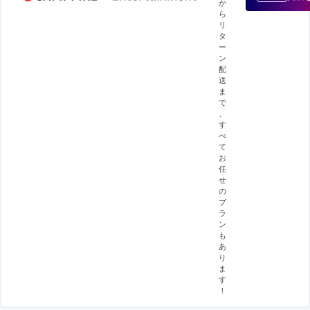
か
ら
リ
タ
ー
ン
配
送
ま
で
、
す
べ
て
お
任
せ
の
プ
ラ
ン
も
あ
り
ま
す
！