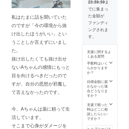
23:59:59
ま
丈夫で
援コメ
す。音
ントを
でに集まっ
声通話
書いて
た金額が
かビデ
私はたまに話を聞いていた
いただ
オ通話
いた方
ファンディ
のですが「今の環境から抜
かはご
には、
ングされま
希望に
プロ
け出したほうがいい」とい
合わせ
ジェク
す。
ます。
ト終了
うことしか言えずにいまし
※プロ
後に
ジェク
momo
た。
支援に関するよ
ト終了
mospar
くある質問
後に、
抜け出したくても抜け出せ
kleさん
メール
のイラ
手数料はいく
ないAちゃんの感情にもっと
にてご
スト
らかかります
希望の
カード
か？
目を向けるべきだったので
日程な
～元気
どを伺
が出る
目標金額に届
すが、自分の思想が邪魔し
います
言葉を
かなかった場
※性別・
添えて
合どうなりま
て言えなかったのです。
年齢・
～を
すか？
相談内
メール
容は不
でお届
支援で困った
今、Aちゃんは薬に頼って生
問です
けしま
時はどこに相
※ギフト
す。
談したらいい
活しています。
可 ※応
ですか？
援コメ
そこまで心身がダメージを
ントを
ヘルプページを