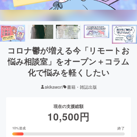
コロナ鬱が増える今「リモートお
悩み相談室」をオープン＋コラム
化で悩みを軽くしたい
akikawori
書籍・雑誌出版
現在の支援総額
10,500
円
終了
10
%達成