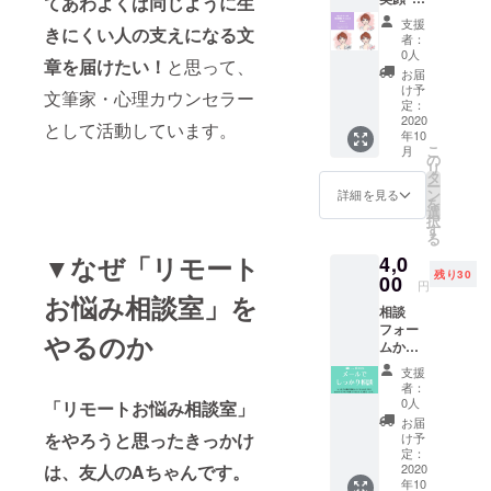
てあわよくば同じように生
プロ
似顔絵
るくな
ジェク
支援
きにくい人の支えになる文
イラス
るポジ
ト終了
者：
トレー
ティブ
後に
0人
章を届けたい！
と思って、
ター・
カード
momo
お届
漫画家
（しお
mospar
け予
文筆家・心理カウンセラー
の
り）の
定：
kleさん
momo
2020
セット
のイラ
として活動しています。
年10
mospar
でお届
スト
こ
月
kleさん
けしま
の
カード
リ
が、心
す。 末
タ
～元気
ー
が明る
尾にク
ン
が出る
詳細を見る
を
くな
レジッ
選
言葉を
択
る“笑
ト（お
す
添えて
る
顔”の似
名前）
～を
▼なぜ「リモート
4,0
顔絵ア
を入れ
メール
残り30
イコン
00
られま
でお届
円
（200×
お悩み相談室」を
すの
けしま
相談
200px
で、ご
す。
フォー
）1点を
希望の
やるのか
ムから
制作し
方は備
相談
ます。
考欄に
支援
→note
※プロ
「クレ
者：
にてオ
ジェク
ジット
0人
「リモートお悩み相談室」
リジナ
ト終了
希望」
お届
ルイラ
後、
をやろうと思ったきっかけ
とお入
け予
スト付
メール
定：
れくだ
は、友人のAちゃんです。
きコラ
2020
にてお
さい。
年10
ムでお
写真を
※こちら