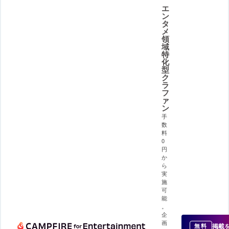
エ
ン
タ
メ
領
域
特
化
型
ク
ラ
フ
ァ
ン
手
数
料
0
円
か
ら
実
施
可
能
。
企
画
掲載
無料