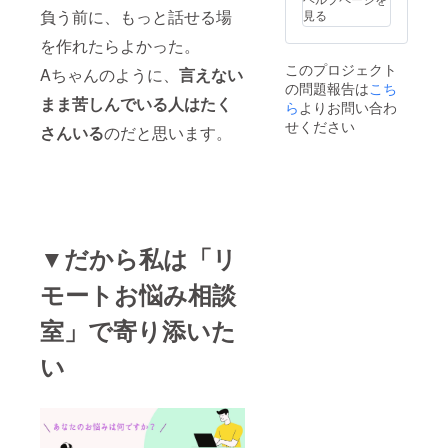
書いて
負う前に、もっと話せる場
見る
いただ
いた方
を作れたらよかった。
には、
このプロジェクト
プロ
Aちゃんのように、
言えない
の問題報告は
こち
ジェク
まま苦しんでいる人はたく
ト終了
ら
よりお問い合わ
後に
せください
さんいる
のだと思います。
momo
mospar
kleさん
のイラ
スト
カード
～元気
が出る
▼だから私は「リ
言葉を
添えて
モートお悩み相談
～を
メール
室」で寄り添いた
でお届
けしま
い
す。