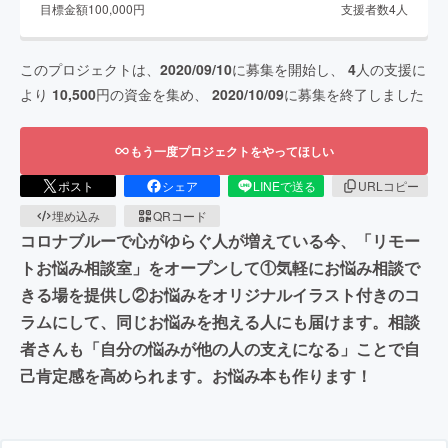
目標金額
100,000
円
支援者数
4
人
このプロジェクトは、
2020/09/10
に募集を開始し、
4
人の支援に
より
10,500
円の資金を集め、
2020/10/09
に募集を終了しました
もう一度プロジェクトをやってほしい
ポスト
シェア
LINEで送る
URLコピー
埋め込み
QRコード
コロナブルーで心がゆらぐ人が増えている今、「リモー
トお悩み相談室」をオープンして①気軽にお悩み相談で
きる場を提供し②お悩みをオリジナルイラスト付きのコ
ラムにして、同じお悩みを抱える人にも届けます。相談
者さんも「自分の悩みが他の人の支えになる」ことで自
己肯定感を高められます。お悩み本も作ります！