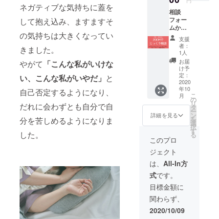
ツール
ネガティブな気持ちに蓋を
※ギフト
可
相談
でも大
可 ※応
フォー
して抱え込み、ますますそ
丈夫で
援コメ
ムから
す。音
ントを
の気持ちは大きくなってい
相談
声通話
書いて
支援
+Zoom
かビデ
いただ
者：
きました。
でカウ
オ通話
いた方
1人
ンセリ
かはご
には、
お届
やがて
「こんな私がいけな
ング
希望に
プロ
け予
（30
合わせ
定：
ジェク
い、こんな私がいやだ」
と
分）
2020
ます。
ト終了
年10
+noteに
自己否定するようになり、
※プロ
後に
こ
月
てオリ
ジェク
の
momo
リ
だれに会わずとも自分で自
ジナル
ト終了
タ
mospar
ー
イラス
後に、
ン
kleさん
詳細を見る
を
分を苦しめるようになりま
ト付き
メール
選
のイラ
択
コラム
にてご
す
スト
した。
る
でお答
希望の
カード
このプロ
えする
日程を
～元気
ジェクト
特別フ
伺いま
が出る
ルコー
す ※性
言葉を
は、
All-In方
スプラ
別・年
添えて
式
です。
ンで
齢・相
～を
す。
談内容
メール
目標金額に
※Zoom
は不問
でお届
関わらず、
以外の
です ※
けしま
ツール
ギフト
す。
2020/10/09
でも大
可 ※応