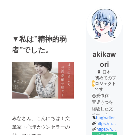
▼私は”精神的弱
者”でした。
akikaw
ori
日本
初めてのプ
ロジェクト
です
恋愛依存、
育児うつを
経験した文
筆家・心理
みなさん、こんにちは！文
hagiwriter
カウンセ
https://note.com/hagitaro1010
筆家・心理カウンセラーの
ラー。
https://hagitaro1010.wixsite.com/writer
メッセー