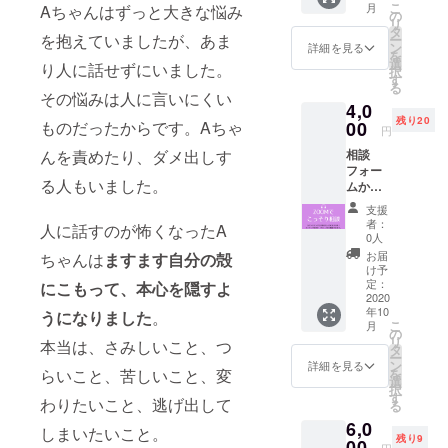
こ
月
Aちゃんはずっと大きな悩み
答えし
お送り
の
はお悩
リ
ます。
いただ
タ
み相談
を抱えていましたが、あま
ー
※約
いてか
ン
した方
詳細を見る
を
2,000字
ら作成
選
限定の
り人に話せずにいました。
択
のコラ
しま
す
オプ
る
ム+オリ
す。 ※
その悩みは人に言いにくい
ション
4,0
ジナル
背景色
です。
残り20
イラス
ものだったからです。Aちゃ
00
や名前
単品で
円
トでコ
の有無
のご購
んを責めたり、ダメ出しす
相談
ンテン
はご指
入はお
フォー
ツ化し
定いた
控えく
る人もいました。
ムから
ます ※
だけま
ださ
相談
プロ
す。 ※
い。
支援
+Zoom
ジェク
オプ
者：
人に話すのが怖くなったA
でカウ
ト終了
ション
0人
ンセリ
後に、
のた
お届
ちゃんは
ますます自分の殻
ング
メール
め、似
け予
（40
にて相
定：
にこもって、本心を隠すよ
顔絵の
分） ※
2020
談
みのご
年10
コンテ
うになりました
。
フォー
購入は
こ
月
ンツ化
ムをお
の
ご遠慮
リ
本当は、さみしいこと、つ
しない
送りし
タ
くださ
ー
クロー
ます ※
ン
い。 ※
詳細を見る
らいこと、苦しいこと、変
を
ズドな
性別・
選
修正は
択
プラン
年齢・
す
承って
わりたいこと、逃げ出して
る
です
相談内
おりま
6,0
※Zoom
容は不
せん。
しまいたいこと。
残り9
以外の
00
問です
※ギフト
円