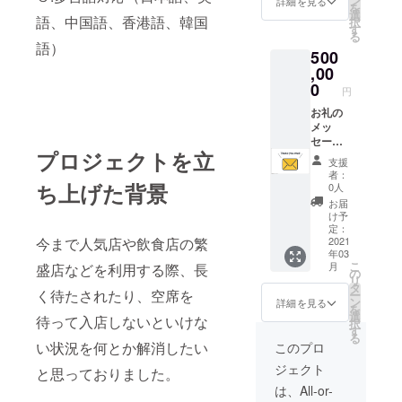
ン
詳細を見る
を
頂くと
支援し
選
語、中国語、香港語、韓国
択
共に、
て下
す
る
加盟店
さった
語）
500
内で食
気持ち
事代と
を込め
,00
して使
て、お
0
円
用でき
礼の
るソク
メール
お礼の
ナビポ
をお送
メッ
イント
り致し
セージ
プロジェクトを立
を付与
ます。
とアプ
支援
させて
さらに
リ内に
者：
頂きま
アプリ
名前・
ち上げた背景
0人
す。 ※
のHP内
会社名
お届
支援
に支援
掲出、
け予
時、必
して頂
ソクナ
定：
今まで人気店や飲食店の繁
ず備考
いた方
ビポイ
2021
年03
欄にご
（法
ント
こ
月
盛店などを利用する際、長
希望の
人）の
50,000
の
リ
お名前
お名前
ポイン
タ
く待たされたり、空席を
ー
をご記
を掲出
ト付与
ン
詳細を見る
を
入下さ
させて
支援し
選
待って入店しないといけな
択
い。
頂くと
て下
す
る
共に、
さった
い状況を何とか解消したい
このプロ
加盟店
気持ち
ジェクト
内で食
を込め
と思っておりました。
事代と
て、お
は、All-or-
して使
礼の