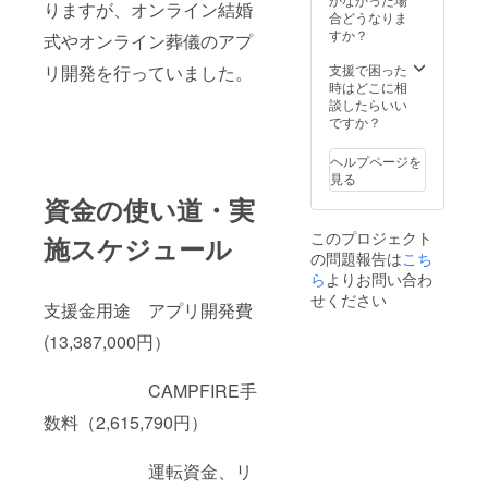
りますが、オンライン結婚
す。 ※
合どうなりま
支援
すか？
式やオンライン葬儀のアプ
時、必
ず備考
リ開発を行っていました。
支援で困った
欄にご
時はどこに相
希望の
談したらいい
お名前
ですか？
をご記
入下さ
ヘルプページを
い。
見る
資金の使い道・実
このプロジェクト
施スケジュール
の問題報告は
こち
ら
よりお問い合わ
せください
支援金用途 アプリ開発費
(13,387,000円）
CAMPFIRE手
数料（2,615,790円）
運転資金、リ