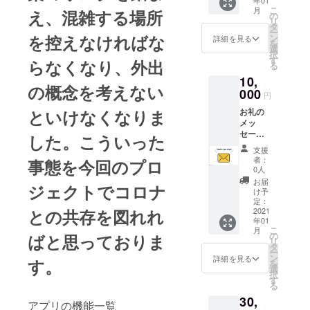
年01
イント
こ
月
え、混雑する場所
付与 支
の
リ
援して
タ
ー
下さっ
を控えなければな
ン
詳細を見る
を
た気持
選
択
ちを込
す
らなくなり、外出
る
めて、
10,
お礼の
の概念を考えない
メール
000
円
をお送
といけなくなりま
お礼の
り致し
メッ
ます。
セージ
さらに
した。こういった
とソク
加盟店
支援
ナビポ
内で食
者：
事態を今回のプロ
イント
事代と
0人
1,000ポ
して使
お届
ジェクトでコロナ
イント
用でき
け予
付与 支
るソク
定：
との共存を図れれ
援して
2021
ナビポ
年01
下さっ
イント
こ
月
た気持
を付与
の
ばと思っておりま
リ
ちを込
させて
タ
ー
めて、
頂きま
ン
詳細を見る
す。
を
お礼の
す。
選
択
メール
す
る
をお送
30,
り致し
アプリの機能一覧