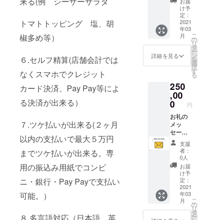
来る(例 シーザーサラダ
お届
掲出、
イント
け予
ソクナ
を付与
定：
トマトトッピング 塩、胡
ビポイ
2021
させて
年03
ント
頂きま
こ
月
椒多め等）
5,000ポ
す。
の
リ
イント
タ
ー
付与 支
ン
詳細を見る
６.セルフ精算(店舗会計では
を
援して
選
択
下さっ
す
なくスマホでクレジット
る
た気持
250
ちを込
カード決済、Pay Pay等によ
めて、
,00
お礼の
る決済が出来る）
0
円
メール
をお送
お礼の
７.ツケ払いが出来る(２ヶ月
り致し
メッ
ます。
セージ
以内の支払いで最大５万円
さらに
とアプ
支援
アプリ
リ内に
者：
までツケ払いが出来る。専
のHP内
名前・
0人
に支援
会社名
用の振込み用紙でコンビ
お届
して頂
掲出、
け予
いた方
ソクナ
ニ・銀行・Pay Payで支払い
定：
（法
ビポイ
2021
年03
可能。）
人）の
ント
こ
月
お名前
25,000
の
リ
を掲出
ポイン
タ
ー
８.多言語対応（日本語、英
させて
ト付与