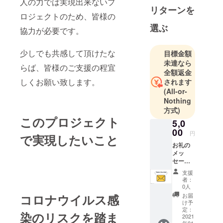
人の力では実現出来ないプ
リターンを
ロジェクトのため、皆様の
選ぶ
協力が必要です。
少しでも共感して頂けたな
目標金額
未達なら
らば、皆様のご支援の程宜
全額返金
しくお願い致します。
されます
(All-or-
Nothing
方式)
このプロジェクト
5,0
00
円
で実現したいこと
お礼の
メッ
セージ
と加盟
支援
店内で
者：
使用で
0人
きるソ
コロナウイルス感
お届
クナビ
け予
ポイン
定：
染のリスクを踏ま
ト500ポ
2021