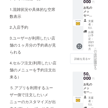
ます。
000
円
さらに
お礼の
加盟店
1.混雑状況や具体的な空席
メッ
内で食
セージ
数表示
事代と
とソク
して使
支援
ナビポ
用でき
者：
2.入店予約
イント
るソク
0人
3,000ポ
ナビポ
お届
イント
イント
け予
3.ユーザーが利用したい店
付与 支
を付与
定：
援して
2021
させて
舗の１ヶ月分の予約表が見
年01
下さっ
頂きま
こ
月
た気持
す。
の
られる
リ
ちを込
タ
ー
めて、
ン
詳細を見る
を
お礼の
4.セルフ注文(利用したい店
選
択
メール
す
る
舗のメニューを予約注文出
をお送
50,
り致し
来る）
ます。
000
円
さらに
お礼の
加盟店
５.アプリを利用するユー
メッ
内で食
セージ
事代と
ザー側で注文したいメ
とアプ
して使
支援
リ内に
用でき
ニューのカスタマイズが出
者：
名前・
るソク
0人
会社名
ナビポ