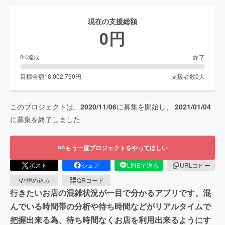
現在の支援総額
0
円
終了
0
%達成
目標金額
18,002,790
円
支援者数
0
人
このプロジェクトは、
2020/11/06
に募集を開始し、
2021/01/04
に募集を終了しました
もう一度プロジェクトをやってほしい
ポスト
シェア
LINEで送る
URLコピー
埋め込み
QRコード
行きたいお店の混雑状況が一目で分かるアプリです。混
んでいる時間帯の分析や待ち時間などがリアルタイムで
把握出来る為、待ち時間なくお店を利用出来るようにす