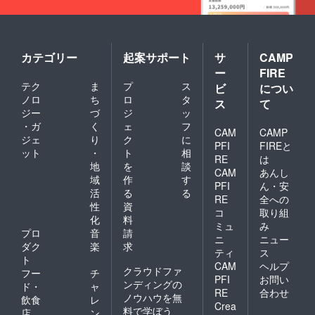
カテゴリー
起案サポート
サ
CAMP
ー
FIRE
テク
ま
プ
ス
ビ
につい
ノロ
ち
ロ
タ
ス
て
ジー
づ
ジ
ッ
・ガ
く
ェ
フ
CAM
CAMP
ジェ
り
ク
に
PFI
FIREと
ット
・
ト
相
RE
は
地
を
談
CAM
あんし
域
作
す
PFI
ん・安
活
る
る
RE
全への
性
資
コ
取り組
化
料
ミュ
み
プロ
音
請
ニ
ニュー
ダク
楽
求
ティ
ス
ト
CAM
ヘルプ
クラウドファ
フー
チ
PFI
お問い
ンディングの
ド・
ャ
RE
合わせ
ノウハウを無
飲食
レ
Crea
料で学ぼう
店
ン