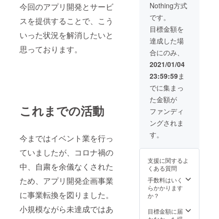
Nothing方式
今回のアプリ開発とサービ
用でき
メール
るソク
をお送
です。
スを提供することで、こう
ナビポ
り致し
目標金額を
イント
ます。
いった状況を解消したいと
を付与
さらに
達成した場
させて
アプリ
思っております。
合にのみ、
頂きま
のHP内
す。 ※
に支援
2021/01/04
支援
して頂
23:59:59
ま
時、必
いた方
ず備考
（法
でに集まっ
欄にご
人）の
た金額が
希望の
お名前
これまでの活動
お名前
を掲出
ファンディ
をご記
させて
ングされま
入下さ
頂くと
い。
共に、
す。
今まではイベント業を行っ
加盟店
内で食
ていましたが、コロナ禍の
事代と
支援に関するよ
して使
中、自粛を余儀なくされた
くある質問
用でき
るソク
ため、アプリ開発企画事業
手数料はいく
ナビポ
らかかります
に事業転換を図りました。
イント
か？
を付与
小規模ながら未達成ではあ
させて
目標金額に届
頂きま
かなかった場