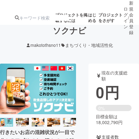
新
ロ
規
グ
会
プロジェクトを掲
はじ
プロジェクト
/
載するには
める
をさがす
イ
員
ン
登
ソクナビ
録
makotothsno11
まちづくり・地域活性化
人気のプロ
注目のリ
注目の新着プロ
募集終了が近いプ
もうすぐ公開
ジェクト
ターン
ジェクト
ロジェクト
されます
現在の支援総
額
アート・写真
音楽
0
円
テクノロジー・ガジェット
ゲーム・サ
0%
目標金額は
映像・映画
書籍・雑誌
18,002,790円
行きたいお店の混雑状況が一目で
ビジネス・起業
チャレンジ
支援者数