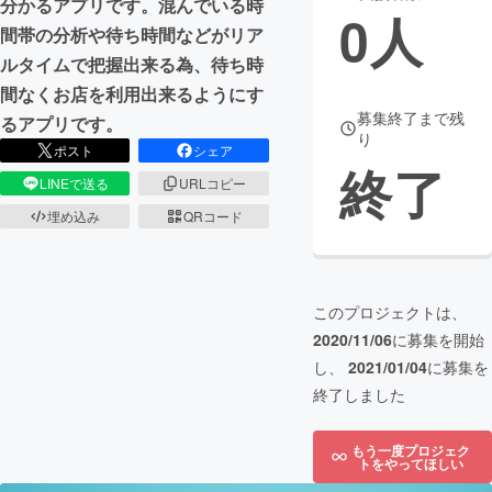
分かるアプリです。混んでいる時
0
人
間帯の分析や待ち時間などがリア
まちづくり・地域活性化
ルタイムで把握出来る為、待ち時
間なくお店を利用出来るようにす
CAMPFIRE for Social Good
CAMPFIRE Creation
募集終了まで残
るアプリです。
り
CAMPFIREふるさと納税
machi-ya
コミュニティ
ポスト
シェア
終了
LINEで送る
URLコピー
埋め込み
QRコード
このプロジェクトは、
2020/11/06
に募集を開始
し、
2021/01/04
に募集を
終了しました
もう一度プロジェク
トをやってほしい