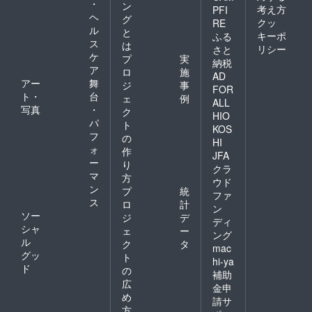
・
ン
考え方
PFI
ヘ
グ
クッ
RE
ル
と
キーポ
ふる
ス
は
リシー
さと
ケ
プ
実
納税
ア
ロ
施
AD
アー
舞
ジ
事
FOR
ト・
台
ェ
例
ALL
写真
・
ク
HIO
パ
ト
KOS
フ
の
HI
ォ
作
JFA
ー
り
クラ
マ
方
ウド
ン
プ
統
ファ
ス
ロ
計
ン
ソー
ジ
デ
ディ
シャ
ェ
ー
ング
ル
ク
タ
mac
グッ
ト
hi-ya
ド
の
補助
広
金申
め
請サ
方