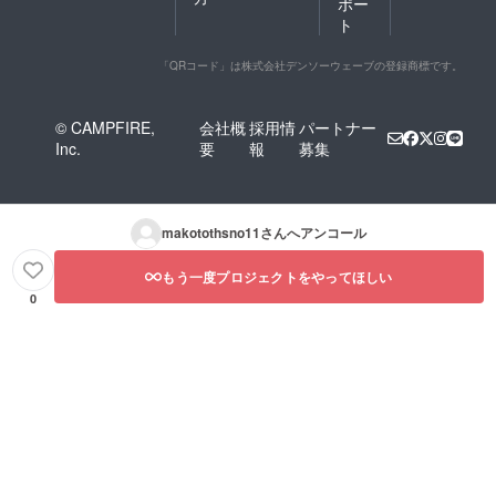
ポー
ト
「QRコード」は株式会社デンソーウェーブの登録商標です。
© CAMPFIRE,
会社概
採用情
パートナー
Inc.
要
報
募集
makotothsno11
さんへアンコール
もう一度プロジェクトをやってほしい
0