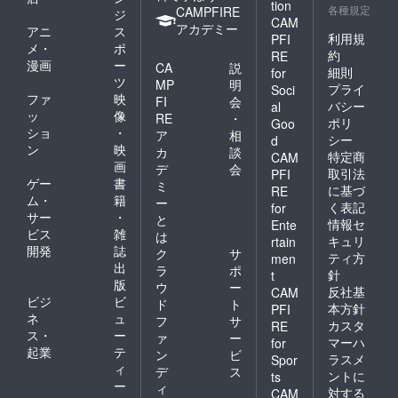
tion
各種規定
CAMPFIRE
ジ
CAM
アカデミー
アニ
ス
利用規
PFI
メ・
ポ
約
RE
漫画
ー
CA
説
細則
for
ツ
MP
明
プライ
Soci
ファ
映
FI
会
バシー
al
ッ
像
RE
・
ポリ
Goo
ショ
・
ア
相
シー
d
ン
映
カ
談
特定商
CAM
画
デ
会
取引法
PFI
ゲー
書
ミ
に基づ
RE
ム・
籍
ー
く表記
for
サー
・
と
情報セ
Ente
ビス
雑
は
キュリ
rtain
開発
誌
ク
サ
ティ方
men
出
ラ
ポ
針
t
版
ウ
ー
反社基
CAM
ビジ
ビ
ド
ト
本方針
PFI
ネ
ュ
フ
サ
カスタ
RE
ス・
ー
ァ
ー
マーハ
for
起業
テ
ン
ビ
ラスメ
Spor
ィ
デ
ス
ントに
ts
ー
ィ
対する
CAM