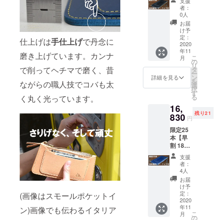
支援
得】
イン(クワッ
ラージ
者：
トール
ポケッ
0人
ドスター)
ポケッ
ト/1
お届
542-0082大
トイ
TAKO
け予
ン
ジッ
定：
阪市中央区
仕上げは
手仕上げ
で丹念に
ブッ
2020
パー付
島之内2-14-
年11
テーロ
きポ
磨き上げています。カンナ
こ
月
29-506
ブラッ
ケッ
の
リ
ク ・送
ト/1
で削ってヘチマで磨く、昔
タ
06-6568-
ー
料無料
キー
ン
詳細を見る
9996
を
ながらの職人技でコバも太
・キー
ファブ
選
択
フォブ
info@quadst
連結金
す
る
く丸く光っています。
は
具付 日
ar.main.jp
16,
【ゴー
本製
残り21
ルド】
830
円
【アン
限定25
ティー
本【早
ク】よ
割 1870
りご選
円お
択下さ
支援
得】
い 詳細
者：
トール
縦:10.5
4人
ポケッ
cm
お届
トイ
横:19.5
け予
ン
cm-
定：
(画像はスモールポケットイ
ブッ
2020
20.5cm
年11
テーロ
ン)画像でも伝わるイタリア
(台形)
こ
月
ブルー
ステッ
の