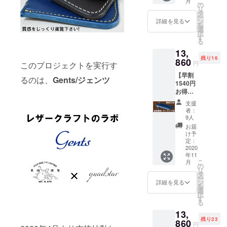
こ
月
料無料
の
リ
ダクトを
・キー
タ
ー
フォブ
ン
詳細を見る
行っていま
を
は
選
す。大量生
択
【ゴー
す
る
ルド】
産・消費に
13,
【アン
とらわれず
残り16
ティー
860
円
このプロジェクトを実行す
天然皮革を
ク】か
【早割
らご選
大切に【注
るのは、
Gents/ジェンツ
1540円
択下さ
文を頂いて
お得】
い 詳細
スモー
から仕立て
縦:8cm
支援
ルポ
横:15.5
者：
る】オー
ケット
cm-
9人
ダーメイド
イン
16.5cm
お届
ブッ
(台形)
やワンオフ
け予
テーロ
ステッ
定：
アイテムの
ブルー
2020
チカ
年11
製作で希少
・送料
ラー:-ホ
こ
月
無料 ・
ワイト
の
価値を大切
リ
キー
ライセ
タ
に製品をリ
ー
フォブ
ンスポ
ン
詳細を見る
を
は
リースして
ケッ
選
択
【ゴー
ト/1
す
おります。
る
ルド】
ラージ
13,
【アン
ポケッ
残り23
ティー
860
ト/1
円