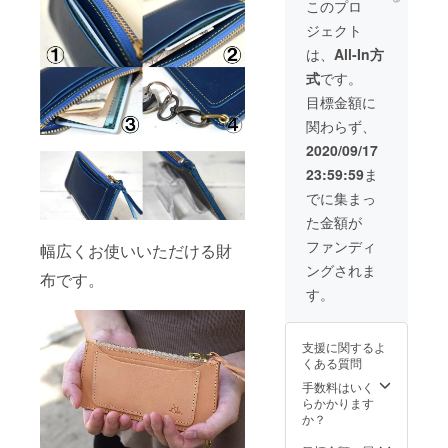
具付 日
このプロ
ステッ
本製
ジェクト
チカ
ラー:-ホ
は、
All-In方
ワイト
式
です。
ライセ
ンスポ
目標金額に
ケッ
関わらず、
ト/1
ラージ
2020/09/17
ポケッ
23:59:59
ま
ト/1
TAKO
でに集まっ
ジッ
た金額が
パー付
きポ
ファンディ
幅広くお使いいただける財
ケッ
ングされま
ト/1
布です。
キー
す。
ファブ
連結金
具付 日
支援に関するよ
本製
くある質問
手数料はいく
らかかります
か？