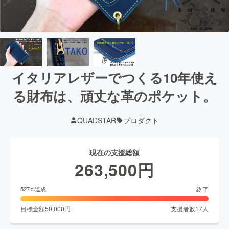
イタリアレザーでつくる10年使え
る財布は、頑丈な革のポケット。
QUADSTAR
プロダクト
現在の支援総額
263,500
円
終了
527
%達成
目標金額
50,000
円
支援者数
17
人