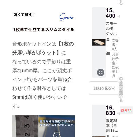
す
る
チカ
本製
く間に広
15,
ラー:-イ
まった!最近
エロー
400
円
ライセ
では創設15
スモー
ンスポ
周年を迎え
ルポ
ケッ
た記念レー
ケット
ト/1
イン
ラージ
ベル【オリ
支援
ブッ
台形ポケットインは
【1枚の
ポケッ
者：
ジネーター/
テーロ
ト/1
0人
分厚い革がポケット】
に
ナチュ
企画終了】
TAKO
お届
ラル ・
ジッ
け予
今どきのレ
なっているので手触りは重
送料無
パー付
定：
ザーギアを
料!! 詳
2020
きポ
厚な5mm厚。ここが頑丈ポ
年11
細
ケッ
個性豊かに
こ
月
縦:8cm
ト/1
の
イント!でもパーツを重ね合
【Gents】を
リ
横:15.5
キー
タ
ー
展開する。
cm-
わせて作る財布としては
ファブ
ン
詳細を見る
を
16.5cm
連結金
選
択
5mmは薄く使いやすいで
(台形)
具付 日
す
※今プロジェ
る
ステッ
本製
す。
16,
チカ
クトのお問
残り25
ラー:-ホ
830
い合わせ※
円
ワイト
事業者名
限定25
ライセ
本【早
ンスポ
ワンラスト
割 1870
ケッ
タイムデザ
円お
ト/1