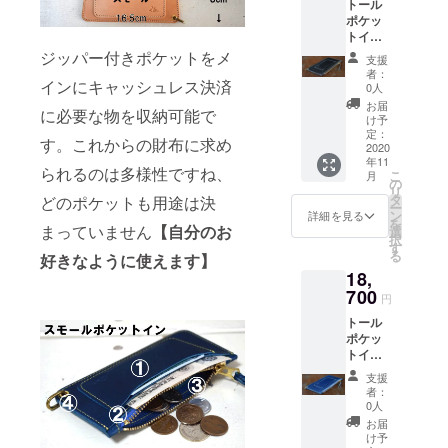
トール
【アン
ポケッ
ポケッ
ティー
ト/1
トイ
ク】よ
TAKO
ン
りご選
ジッパー付きポケットをメ
ジッ
支援
ブッ
択下さ
パー付
者：
テーロ
インにキャッシュレス決済
い 詳細
きポ
0人
ブラッ
縦:10.5
ケッ
お届
に必要な物を収納可能で
ク ・送
cm
ト/1
け予
料無料!!
横:19.5
定：
キー
す。これからの財布に求め
詳細
2020
cm-
ファブ
年11
縦:10.5
20.5cm
連結金
られるのは多様性ですね、
こ
月
cm
(台形)
の
具付 日
リ
横:19.5
ステッ
タ
本製
どのポケットも用途は決
ー
cm-
チカ
ン
詳細を見る
を
20.5cm
まっていません
【自分のお
ラー:-ホ
選
択
(台形)
ワイト
す
る
好きなように使えます】
ステッ
ライセ
18,
チカ
ンスポ
ラー:-ホ
700
ケッ
円
ワイト
ト/1
トール
ライセ
ラージ
ポケッ
ンスポ
ポケッ
トイ
ケッ
ト/1
ン
ト/1
TAKO
支援
ブッ
ラージ
ジッ
者：
テーロ
ポケッ
パー付
0人
ブルー
ト/1
きポ
お届
・送料
TAKO
ケッ
け予