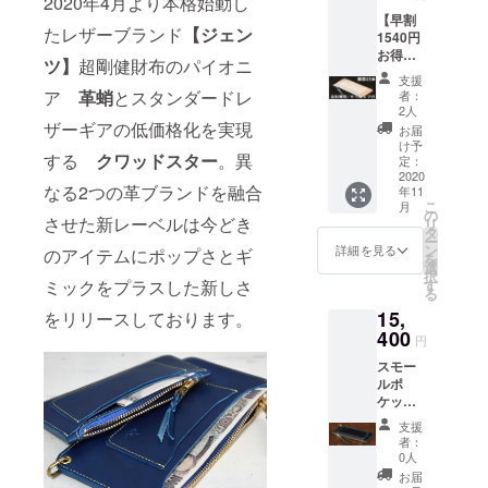
2020年4月より本格始動し
ク】か
TAKO
【早割
らご選
ジッ
たレザーブランド
【ジェン
1540円
【Gents】
択下さ
パー付
お得】
い 詳細
きポ
クワッドス
ツ】
超剛健財布のパイオニ
スモー
縦:8cm
ケッ
支援
ターと革た
ルポ
横:15.5
ト/1
ア
革蛸
とスタンダードレ
者：
ケット
cm-
このコラボ
キー
2人
イン
16.5cm
ザーギアの低価格化を実現
ファブ
お届
レーション
ブッ
(台形)
連結金
け予
レーベル
する
クワッドスター
。異
テーロ
ステッ
定：
具付 日
ナチュ
2020
チカ
本製
【Gents/
なる2つの革ブランドを融合
年11
ラル ・
ラー:-イ
ジェンツ】
こ
月
送料無
エロー
の
させた新レーベルは今どき
リ
料 ・
クワッドス
ライセ
タ
ー
キー
ンスポ
ン
詳細を見る
のアイテムにポップさとギ
ターが得意
を
フォブ
ケッ
選
択
とする紳士
は
ト/1
す
ミックをプラスした新しさ
る
【ゴー
ラージ
財布の伝統
15,
ルド】
をリリースしております。
ポケッ
技法【菊寄
【アン
400
ト/1
円
せ】を取り
ティー
TAKO
スモー
ク】か
ジッ
入れ重厚で
ルポ
らご選
パー付
ポップな革
ケット
択下さ
きポ
イン
い 詳細
たこらしさ
ケッ
支援
ブッ
縦:8cm
ト/1
者：
を加えた今
テーロ
横:15.5
キー
0人
どきのレ
ブラッ
cm-
ファブ
お届
ク ・送