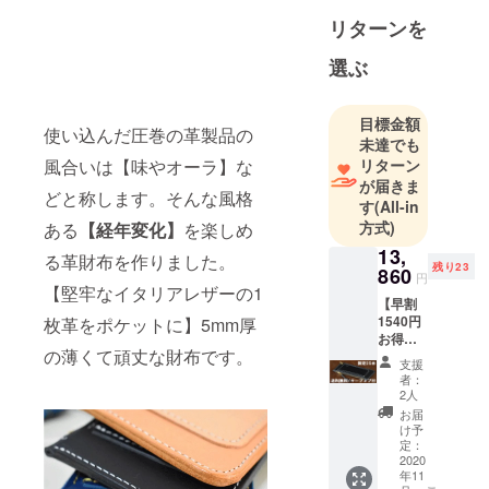
テーマに、
リターンを
シンプルで
必要な機能
選ぶ
だけを残し
たミニマル
目標金額
なデザイン
使い込んだ圧巻の革製品の
未達でも
が特徴で
リターン
風合いは【味やオーラ】な
す。レザー
が届きま
どと称します。そんな風格
素材には植
す
(All-in
物タンニン
方式)
ある
【経年変化】
を楽しめ
鞣しの国産
13,
る革財布を作りました。
残り23
レザーを中
860
円
【堅牢なイタリアレザーの1
心に【1つの
【早割
物を長く使
1540円
枚革をポケットに】5mm厚
お得】
い続ける
の薄くて頑丈な財布です。
スモー
支援
事】によ
ルポ
者：
ケット
り、経年変
2人
イン
お届
化を楽しみ
ブッ
け予
ながらサス
テーロ
定：
ブラッ
2020
テナブルな
年11
ク ・送
視点でプロ