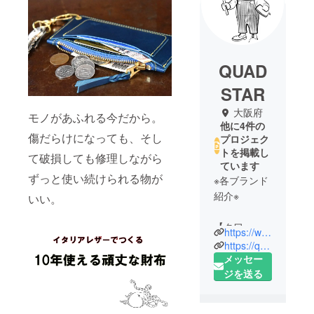
QUAD
STAR
大阪府
モノがあふれる今だから。
他に4件の
傷だらけになっても、そし
プロジェク
トを掲載し
て破損しても修理しながら
ています
ずっと使い続けられる物が
※各ブランド
紹介※
いい。
【クワッド
https://www.rakuten.co.jp/quadstar/
スター】
https://quadstar.net/
時が経って
メッセー
も色褪せな
ジを送る
いスタン
ダードを