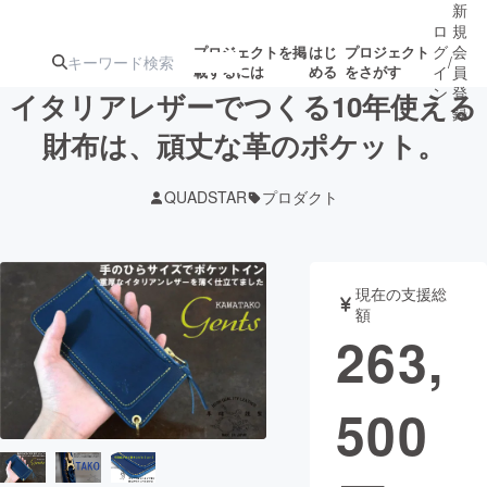
新
ロ
規
グ
会
プロジェクトを掲
はじ
プロジェクト
/
載するには
める
をさがす
イ
員
ン
登
イタリアレザーでつくる10年使える
録
財布は、頑丈な革のポケット。
人気のプロ
注目のリ
注目の新着プロ
募集終了が近いプ
もうすぐ公開
QUADSTAR
プロダクト
ジェクト
ターン
ジェクト
ロジェクト
されます
アート・写真
音楽
現在の支援総
額
263,
テクノロジー・ガジェット
ゲーム・サ
500
映像・映画
書籍・雑誌
ビジネス・起業
チャレンジ