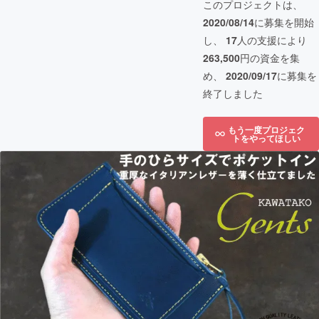
このプロジェクトは、
2020/08/14
に募集を開始
し、
17
人の支援により
263,500
円の資金を集
め、
2020/09/17
に募集を
終了しました
もう一度プロジェク
トをやってほしい