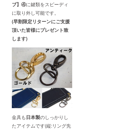
ブ】④
に鍵類をスピーディ
に取り外し可能です。
(早割限定リターンにご支援
頂いた皆様にプレゼント致
します)
金具も
日本製
のしっかりし
たアイテムです(縦:リング先