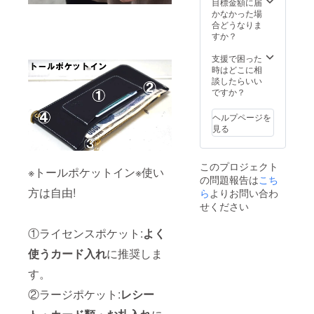
目標金額に届
かなかった場
合どうなりま
すか？
支援で困った
時はどこに相
談したらいい
ですか？
ヘルプページを
見る
このプロジェクト
※トールポケットイン※使い
の問題報告は
こち
方は自由!
ら
よりお問い合わ
せください
①ライセンスポケット:
よく
使うカード入れ
に推奨しま
す。
②ラージポケット:
レシー