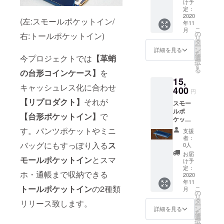
16.5cm
連結金
け予
ザーギアを
料無料!!
(台形)
定：
具付 日
様々リリー
詳細
2020
ステッ
本製
(左:スモールポケットイン/
年11
縦:8cm
スする。
チカ
こ
月
横:15.5
ラー:-ホ
の
右:トールポケットイン)
リ
cm-
ワイト
タ
ー
16.5cm
ライセ
ン
詳細を見る
を
(台形)
ンスポ
今プロジェクトでは
【革蛸
革たこと
選
択
ステッ
ケッ
す
は。。
る
の台形コインケース】
を
チカ
ト/1
2004年創設
15,
ラー:-ホ
ラージ
キャッシュレス化に合わせ
ワイト
400
ポケッ
のドメス
円
ライセ
ト/1
【リプロダクト
】
それが
ティックレ
スモー
ンスポ
TAKO
ルポ
ケッ
ザーブラン
ジッ
【台形ポケットイン】
で
ケット
ト/1
パー付
ド革蛸謹
イン
ラージ
きポ
す。パンツポケットやミニ
支援
製。超特厚
ブッ
ポケッ
ケッ
者：
テーロ
ト/1
バッグにもすっぽり入る
ス
ト/1
0人
の仕立てを
ブルー
TAKO
キー
お届
日本国内に
モールポケットイン
とスマ
・送料
ジッ
ファブ
け予
無料!!
根付かせ、
パー付
定：
連結金
ホ・通帳まで収納できる
詳細
2020
きポ
具付 日
ヨーロッパ
年11
縦:8cm
ケッ
本製
トールポケットイン
の2種類
こ
月
の高品質皮
横:15.5
ト/1
の
リ
cm-
キー
革を武骨に
タ
リリース致します。
ー
16.5cm
ファブ
ン
詳細を見る
仕立てたそ
を
(台形)
連結金
選
択
の作風は瞬
ステッ
具付 日