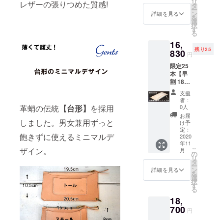
リ
レザーの張りつめた質感!
・送料
チカ
タ
ー
無料 ・
ラー:-ホ
ン
詳細を見る
を
キー
ワイト
選
択
フォブ
ライセ
す
る
は
ンスポ
16,
【ゴー
ケッ
残り25
ルド】
830
ト/1
円
【アン
ラージ
限定25
ティー
ポケッ
本【早
ク】よ
ト/1
割 1870
りご選
TAKO
円お
択下さ
ジッ
支援
得】
い 詳細
パー付
者：
トール
縦:10.5
きポ
0人
革蛸の伝統
【台形】
を採用
ポケッ
cm
ケッ
お届
トイ
しました。男女兼用ずっと
横:19.5
ト/1
け予
ン
cm-
定：
キー
飽きずに使えるミニマルデ
ブッ
2020
20.5cm
ファブ
年11
テーロ
(台形)
連結金
こ
ザイン。
月
ナチュ
ステッ
の
具付 日
リ
ラル ・
チカ
タ
本製
ー
送料無
ラー:-イ
ン
詳細を見る
を
料 ・
エロー
選
択
キー
ライセ
す
る
フォブ
ンスポ
18,
は
ケッ
【ゴー
700
ト/1
円
ルド】
ラージ