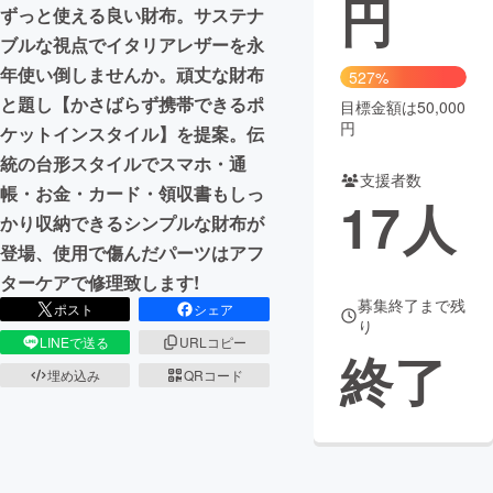
円
ずっと使える良い財布。サステナ
まちづくり・地域活性化
ブルな視点でイタリアレザーを永
年使い倒しませんか。頑丈な財布
527%
と題し【かさばらず携帯できるポ
目標金額は50,000
CAMPFIRE for Social Good
CAMPFIRE Creation
円
ケットインスタイル】を提案。伝
CAMPFIREふるさと納税
machi-ya
コミュニティ
統の台形スタイルでスマホ・通
支援者数
帳・お金・カード・領収書もしっ
17
人
かり収納できるシンプルな財布が
登場、使用で傷んだパーツはアフ
ターケアで修理致します!
募集終了まで残
ポスト
シェア
り
LINEで送る
URLコピー
終了
埋め込み
QRコード