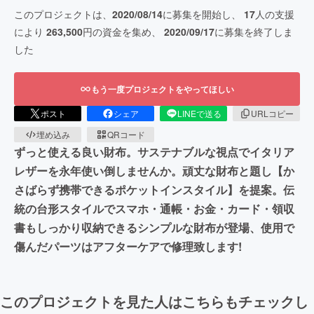
このプロジェクトは、
2020/08/14
に募集を開始し、
17
人の支援
により
263,500
円の資金を集め、
2020/09/17
に募集を終了しま
した
もう一度プロジェクトをやってほしい
ポスト
シェア
LINEで送る
URLコピー
埋め込み
QRコード
ずっと使える良い財布。サステナブルな視点でイタリア
レザーを永年使い倒しませんか。頑丈な財布と題し【か
さばらず携帯できるポケットインスタイル】を提案。伝
統の台形スタイルでスマホ・通帳・お金・カード・領収
書もしっかり収納できるシンプルな財布が登場、使用で
傷んだパーツはアフターケアで修理致します!
このプロジェクトを見た人はこちらもチェックし