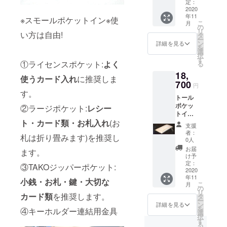
無料!!
ジッ
定：
ト/1
詳細
2020
パー付
キー
年11
縦:10.5
きポ
※スモールポケットイン※使
ファブ
こ
月
cm
ケッ
の
連結金
リ
横:19.5
い方は自由!
ト/1
タ
具付 日
ー
cm-
キー
ン
本製
詳細を見る
を
20.5cm
ファブ
選
択
(台形)
連結金
す
①ライセンスポケット:
よく
る
ステッ
具付 日
18,
チカ
本製
使うカード入れ
に推奨しま
ラー:-イ
700
円
エロー
す。
トール
ライセ
ポケッ
ンスポ
②ラージポケット:
レシー
トイ
ケッ
ン
ト・カード類・お札入れ
(お
ト/1
支援
ブッ
ラージ
者：
札は折り畳みます)を推奨し
テーロ
ポケッ
0人
ナチュ
ト/1
お届
ます。
ラル ・
TAKO
け予
送料無
ジッ
定：
③TAKOジッパーポケット:
料!! 詳
2020
パー付
年11
細
きポ
小銭・お札・鍵・大切な
こ
月
縦:10.5
ケッ
の
リ
cm
カード類
を推奨します。
ト/1
タ
ー
横:19.5
キー
ン
詳細を見る
を
④キーホルダー連結用金具
cm-
ファブ
選
択
20.5cm
連結金
す
る
(台形)