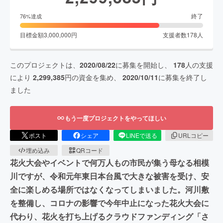
終了
76
%達成
目標金額
3,000,000
円
支援者数
178
人
このプロジェクトは、
2020/08/22
に募集を開始し、
178
人の支援
により
2,299,385
円の資金を集め、
2020/10/11
に募集を終了し
ました
もう一度プロジェクトをやってほしい
ポスト
シェア
LINEで送る
URLコピー
埋め込み
QRコード
花火大会やイベントで何万人もの市民が集う母なる相模
川ですが、令和元年東日本台風で大きな被害を受け、安
全に楽しめる場所ではなくなってしまいました。河川敷
を整備し、コロナの影響で今年中止になった花火大会に
代わり、花火を打ち上げるクラウドファンディング「さ