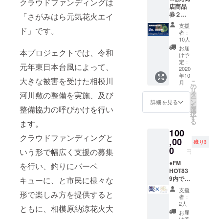
用でき
クラウドファンディングは
の掲載
店商品
ズ中）
る商店
なども
券２０
●安心安
「さがみはら元気花火エイ
は１０
可能で
０００
全な河
月中に
す。
支援
ド」です。
円分
川敷＋
発表を
例：相
者：
●2020
花火の
予定し
10人
模原 太
特別記
打ち上
ており
郎（株
お届
本プロジェクトでは、令和
念動画
げ＋お
ます。
け予
式会社
DVD
礼の
定：
※商品券
さがみ
元年東日本台風によって、
●2020
2020
メール
の使用
はら元
年10
オリジ
打ち上
期限は
気花
大きな被害を受けた相模川
こ
月
ナルタ
げの様
の
１１月
火） ※
リ
オルマ
子を収
タ
河川敷の整備を実施、及び
～１月
ホーム
ー
フラー
めた動
ン
末日ま
詳細を見る
ページ
を
●ホーム
整備協力の呼びかけを行い
画内
選
で。 ※
への掲
択
ページ
に、支
す
備考欄
載は次
る
ます。
への支
援者名
にホー
年度の
100
援者と
をクレ
ムペー
事業開
クラウドファンディングと
しての
,00
ジット
ジに掲
始時ま
残り3
名前の
で表
0
載希望
でとな
いう形で幅広く支援の募集
円
記載
記。 ※
のお名
りま
（サイ
●FM
備考欄
前を入
を行い、釣りにバーベ
す。
ズ中）
HOT83
に動画
力くだ
（１年
●安心安
9内で
キューに、と市民に様々な
クレ
さい。
程度）
全な河
メッ
ジット
もし本
※記念
支援
形で楽しみ方を提供すると
川敷＋
セージ
および
名を出
DVD内
者：
花火の
読み上
ホーム
された
2人
の動画
ともに、相模原納涼花火大
打ち上
げ ●記
ページ
くない
の購入
お届
げ＋お
念動画
に掲載
け予