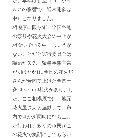
が、本年は新型コロナウイ
権利に
セージ
ルスの影響で、通常開催は
関しま
をご入
して
力くだ
中止となりました。
は、営
さい。
利活動
例：コ
相模原に限らず、全国各地
を除
ロナで
き、自
大変
の祭りや花火大会の中止が
由にお
だった
使いく
けれ
相次いでいる中、しょうが
ださっ
ど、
ないことだと実行委員会は
て構い
ずっと
ません
一緒に
諦めた矢先、緊急事態宣言
いてく
れてあ
が明けた6/1に全国の花火屋
りがと
う。こ
さんが合同で上げた全国一
れから
もずっ
斉Cheer up!花火がありまし
と一緒
に居よ
た。ここ相模原では、地元
うね。
花火屋さんと連動して、市
※愛の
メッ
内で４か所同時に打ち上げ
セー
ジ、プ
が行われ、多くの市民がこ
ロポー
ズ等大
の花火で笑顔にしてもらい
歓迎 ※