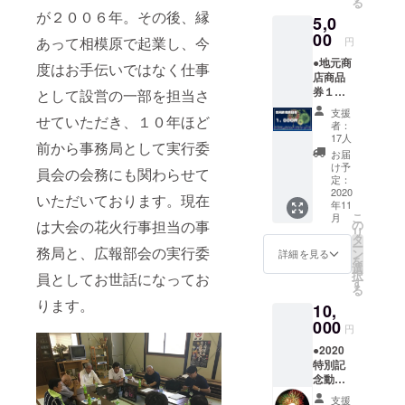
る
タオル
皮に花
が２００６年。その後、縁
5,0
マフ
火の模
ラーが
00
様の飴
あって相模原で起業し、今
円
返礼品
玉が
●地元商
として
入って
度はお手伝いではなく仕事
店商品
復活！
いま
券１０
として設営の一部を担当さ
2020年
す。相
００円
のオリ
模原納
支援
せていただき、１０年ほど
分 ●安
ジナル
涼花火
者：
心安全
使用の
大会オ
17人
前から事務局として実行委
な河川
デザイ
リジナ
お届
敷＋花
ンで作
ルのス
け予
員会の会務にも関わらせて
火の打
成しま
定：
テッ
ち上げ
2020
す。 ※
カー
いただいております。現在
年11
＋お礼
写真の
付。
こ
月
のメー
デザイ
は大会の花火行事担当の事
の
リ
ル 商品
ンはデ
タ
ー
務局と、広報部会の実行委
券は田
モイ
ン
詳細を見る
を
名地区
メージ
選
択
員としてお世話になってお
の商店
す
る
で使用
ります。
10,
できる
商品券
000
円
となり
●2020
ます。
特別記
使用で
念動画
きる商
DVD ●
店は１
支援