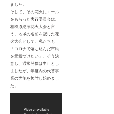
ホーム
ました。
ページ
そして、その花火にエール
への掲
載は次
をもらった実行委員会は、
年度の
事業開
相模原納涼花火大会と言
始時ま
でとな
う、地域の名前を冠した花
りま
す。
火大会として、私たちも
（１年
「コロナで落ち込んだ市民
程度）
※記念
を元気づけたい」。そう決
DVD内
の動画
意し、通常開催は中止とし
の購入
者様の
ましたが、年度内の代替事
使用の
権利に
業の実施を検討し始めまし
関しま
して
た。
は、営
利活動
を除
き、自
由にお
使いく
ださっ