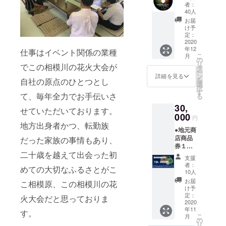
ホーム
０月中
者：
ページ
に発表
40人
への支
を予定
お届
援者と
してお
け予
しての
りま
定：
名前の
2020
す。 ※
年12
記載
商品券
仕事はイベント関係の業種
こ
月
（サイ
の使用
の
リ
でこの相模川の花火大会が
ズ小）
期限は
タ
ー
●安心安
１１月
ン
詳細を見る
を
自社の原点のひとつとし
全な河
～１月
選
択
川敷＋
末日ま
す
て、毎年全力でお手伝いさ
る
花火の
で。
30,
打ち上
せていただいております。
げ＋お
000
円
礼の
地方出身者かつ、転勤族
●地元商
メール
店商品
打ち上
だった家族の事情もあり、
券１０
げの様
二十歳を越えて出会った初
０００
子を収
支援
円分
めた動
者：
めての大切なふるさとがこ
●2020
画を編
10人
特別記
集。 記
お届
こ相模原、この相模川の花
念動画
念DVD
け予
DVD
を作成
定：
火大会だと思っておりま
●2020
2020
し支援
年11
オリジ
者へ提
す。
こ
月
ナルタ
供。 ※
の
リ