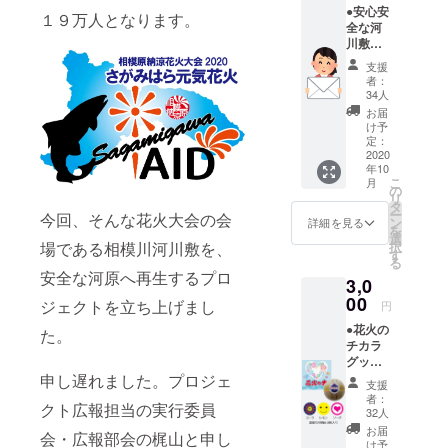
大会の事務
●安心安
１９万人となります。
全な河
局として１
川敷＋
０年関わら
花火の
支援
打ち上
せていただ
者：
げ＋お
34人
き、今まで
礼の
お届
も様々な苦
メール
け予
このプ
定：
難がありま
ロジェ
2020
したが今年
年10
クトを
こ
月
の夏は”コロ
実施す
の
リ
ること
タ
ナ”と”令和元
ー
今回、そんな花火大会の会
で、安
ン
詳細を見る
年東日本台
を
全な相
選
択
場である相模川河川敷を、
模川河
風”とダブル
す
る
川敷、
ピンチの事
安全な河原へ再生するプロ
3,0
そして
態です。そ
花火の
00
ジェクトを立ち上げまし
円
打ち上
のピンチを
●花火の
げを通
た。
乗り切るた
チカラ
して、
グッズ
め、相模原
多くの
（花火
申し遅れました。プロジェ
市民が
納涼花火大
支援
の玉）
笑顔に
者：
会実行委員
クト広報担当の実行委員
●安心安
なって
32人
全な河
くれる
会として
お届
会・広報部会の梶山と申し
川敷＋
ことが
け予