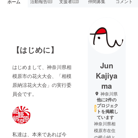
活動報告
支援者
仲間募集
コメント
ホーム
12
99+
【はじめに】
Jun
はじめまして、神奈川県相
Kajiya
模原市の花火大会、「相模
ma
原納涼花火大会」の実行委
員会です。
神奈川県
他に2件の
プロジェク
トを掲載し
ています
神奈川県相
模原市在住
私達は、本来であれば今
の梶山純と