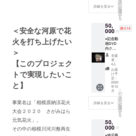
オルマ
備考欄
タ
ー
フラー
にホー
ン
詳細を見る
を
●ホーム
ムペー
選
択
ページ
ジに掲
す
る
への支
載希望
50,
援者と
のお名
＜安全な河原で花
残り16
しての
000
前を入
円
名前の
力くだ
●記念動
火を打ち上げたい
記載
さい。
画DVD
（サイ
もし本
内クレ
ズ小）
名を出
＞
ジット
●安心安
された
支援
●2020
全な河
くない
者：
【このプロジェク
特別記
川敷＋
方は、
4人
念動画
花火の
ニック
お届
トで実現したいこ
DVD
打ち上
ネーム
け予
●2020
げ＋お
定：
でも結
オリジ
2020
と】
礼の
構で
年12
ナルタ
メール
す。ま
こ
月
オルマ
商品券
の
た、事
リ
フラー
は田名
タ
業主の
ー
事業名は「相模原納涼花火
●ホーム
地区の
ン
方など
詳細を見る
を
ページ
商店で
選
は氏名
択
大会２０２０ さがみはら
への支
使用で
す
の後ろ
る
援者と
きる商
の（）
元気花火」。
50,
しての
品券と
内に社
名前の
000
なりま
名/屋号/
その中の相模川河川敷再生
円
記載
す。 使
団体名
●地元商
（サイ