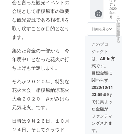
方は、
者様の
会と言った観光イベントの
礼の
DVD内
希望の
定：
ニック
使用の
メール
クレ
2020
お名前
ネーム
会場として相模原市の重要
権利に
年12
商品券
ジット
を入力
でも結
関しま
こ
月
は田名
●2020
くださ
な観光資源である相模川を
の
構で
して
リ
地区の
特別記
い。も
タ
す。ま
は、営
ー
取り戻すことが目的となり
商店で
念動画
し本名
ン
た、事
詳細を見る
利活動
を
使用で
DVD
を出さ
選
業主の
を除
択
ます。
きる商
●2020
れたく
す
方など
き、自
る
品券と
オリジ
ない方
は氏名
このプロ
由にお
なりま
ナルタ
は、
の後ろ
使いく
集めた資金の一部から、今
ジェクト
す。 使
オルマ
ニック
の（）
ださっ
用でき
フラー
ネーム
内に社
は、
All-In方
て構い
年度中止となった花火の打
る商店
●ホーム
でも結
名/屋号/
ませ
式
です。
は１０
ページ
構で
ち上げも予定します。
団体名
ん。
月中に
への支
す。ま
の掲載
目標金額に
発表を
援者と
た、事
なども
関わらず、
予定し
しての
それが２０２０年、特別な
業主の
可能で
ており
名前の
方など
す。
2020/10/11
花火大会「相模原納涼花火
ます。
記載
は氏名
例：相
23:59:59
ま
※商品券
（サイ
の後ろ
模原 太
大会２０２０ さがみはら
の使用
ズ大）
の（）
郎（株
でに集まっ
期限は
●安心安
内に社
式会社
元気花火」です。
た金額が
１２月
全な河
名/屋号/
さがみ
～１月
川敷＋
団体名
はら元
ファンディ
末日ま
花火の
の掲載
気花
日時は９月２６日、１０月
ングされま
で。 ※
打ち上
なども
火） ※
備考欄
げ＋お
２４日、そしてクラウド
可能で
ホーム
す。
にホー
礼の
す。