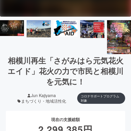
相模川再生「さがみはら元気花火
エイド」花火の力で市民と相模川
を元気に！
Jun Kajiyama
コロナサポートプログラム
まちづくり・地域活性化
対象
現在の支援総額
2,299,385
円