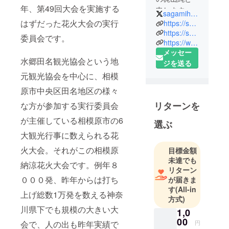
年、第49回大会を実施する
申します。
sagamiharafire
1982年生ま
はずだった花火大会の実行
https://sagamihara.shop
れ、東京生
https://sagamiharahanabi.com
委員会です。
https://www.sagamihara-festa.com/
まれ、海外
メッセー
育ち、現在
水郷田名観光協会という地
ジを送る
は相模原市
元観光協会を中心に、相模
内でアスト
ロワークス
原市中央区田名地区の様々
というイベ
リターンを
な方が参加する実行委員会
ント関係の
が主催している相模原市の6
会社を経営
選ぶ
していま
大観光行事に数えられる花
す。まちの
火大会。それがこの相模原
目標金額
お祭りや観
未達でも
納涼花火大会です。例年８
光行事の仕
リターン
事をメイン
０００発、昨年からは打ち
が届きま
す
(All-in
でやらせて
上げ総数1万発を数える神奈
方式)
いただいて
川県下でも規模の大きい大
1,0
ます。相模
00
原納涼花火
会で、人の出も昨年実績で
円