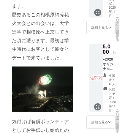
「相模原納
花火の
一番の
定：
ます。
涼花火大会
打ち上
2020
リター
年11
げ＋お
ンとさ
２０２０ さ
歴史あるこの相模原納涼花
こ
月
礼の
せてい
の
がみはら元
リ
メール
ただき
火大会との出会いは、大学
タ
ー
全国の
気花火」を
たいで
ン
詳細を見る
を
進学で相模原へ上京してき
花火大
す。そ
選
企画し、ク
択
会への
して、
す
る
た頃に遡ります。最初は学
ラウドファ
チャリ
支援者
5,0
ティと
のみな
ンディング
生時代にお客として彼女と
なる花
00
さまに
円
を立ち上げ
火グッ
は、心
デートで来ていました。
●2020
ました。お
ズ「花
を込め
オリジ
火のチ
たお礼
祭りもイベ
ナルタ
カラ
のメッ
ントも出来
オルマ
PROJE
セージ
支援
フラー
CT」の
ない時代
を贈ら
者：
●安心安
商品を
せてい
42人
に、少しで
全な河
返礼品
ただき
お届
も市民のみ
川敷＋
として
ます。
け予
花火の
お届け
定：
んなが元気
打ち上
2020
しま
になれば幸
年11
げ＋お
す。実
こ
月
礼の
いです。ぜ
際の打
の
リ
メール
ち上げ
タ
ひご支援お
ー
気付けば有償ボランティア
過去、
に使用
ン
詳細を見る
を
願いいたし
好評を
する花
選
択
としてお手伝いし始めたの
博した
火の玉
ます。
す