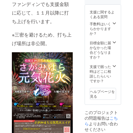
ページ
ファンディンでも支援金額
ムペー
メール
例：相
への掲
ジに掲
※備考欄
模原 太
載は次
支援に関するよ
に応じて、１１月以降に打
載希望
に動画
郎（株
年度の
くある質問
のお名
クレ
式会社
事業開
ち上げを行います。
前を入
ジット
さがみ
手数料はいく
始時ま
力くだ
および
はら元
らかかります
でとな
さい。
ホーム
気花
か？
りま
※三密を避けるため、打ち上
もし本
ページ
火） ※
す。
名を出
に掲載
ホーム
げ場所は非公開。
目標金額に届
（１年
された
希望の
ページ
かなかった場
程度）
くない
お名前
への掲
合どうなりま
※記念
方は、
を入力
載は次
すか？
DVD内
ニック
くださ
年度の
の動画
ネーム
い。も
事業開
支援で困った
の購入
でも結
し本名
始時ま
時はどこに相
者様の
構で
を出さ
でとな
談したらいい
使用の
す。ま
れたく
りま
ですか？
権利に
た、事
ない方
す。
関しま
業主の
は、
（１年
して
ヘルプページを
方など
ニック
程度）
は、営
見る
は氏名
ネーム
※記念
利活動
の後ろ
でも結
DVD内
を除
の（）
構で
の動画
き、自
このプロジェクト
内に社
す。ま
の購入
由にお
の問題報告は
こち
名/屋号/
た、事
者様の
使いく
団体名
業主の
ら
よりお問い合わ
使用の
ださっ
の掲載
方など
権利に
て構い
せください
なども
は氏名
関しま