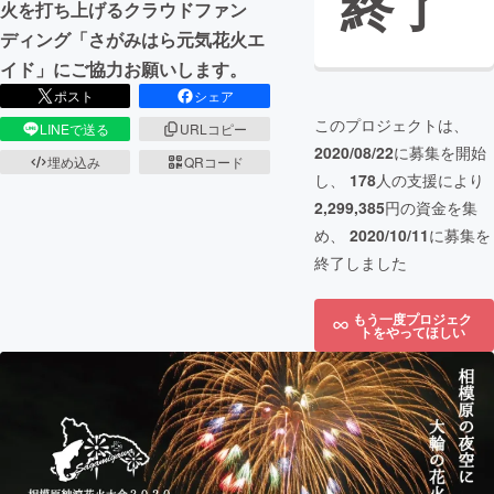
終了
火を打ち上げるクラウドファン
ディング「さがみはら元気花火エ
イド」にご協力お願いします。
ポスト
シェア
このプロジェクトは、
LINEで送る
URLコピー
2020/08/22
に募集を開始
埋め込み
QRコード
し、
178
人の支援により
2,299,385
円の資金を集
め、
2020/10/11
に募集を
終了しました
もう一度プロジェク
トをやってほしい