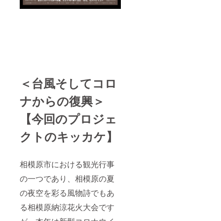
ません
可能で
の後ろ
して
す。
の（）
は、営
例：相
内に社
利活動
模原 太
名/屋号/
を除
郎（株
団体名
き、自
式会社
の掲載
由にお
さがみ
なども
使いく
はら元
可能で
ださっ
気花
す。
て構い
火） ※
例：相
ませ
＜台風そしてコロ
ホーム
模原 太
ん。
ページ
郎（株
ナからの復興＞
への掲
式会社
載は次
さがみ
【今回のプロジェ
年度の
はら元
事業開
気花
クトのキッカケ】
始時ま
火）
でとな
※FM
りま
HOT83
す。
9で発信
相模原市における観光行事
（１年
される
程度）
メッ
の一つであり、相模原の夏
※記念
セージ
DVD内
は１０
の夜空を彩る風物詩でもあ
の動画
０字程
の購入
度で備
る相模原納涼花火大会です
者様の
考欄に
使用の
メッ