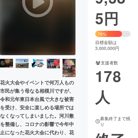
5
円
まちづくり・地域活性化
CAMPFIRE for Social Good
CAMPFIRE Creation
76%
CAMPFIREふるさと納税
machi-ya
コミュニティ
目標金額は
3,000,000円
支援者数
178
花火大会やイベントで何万人もの
人
市民が集う母なる相模川ですが、
令和元年東日本台風で大きな被害
を受け、安全に楽しめる場所では
なくなってしまいました。河川敷
募集終了まで残
を整備し、コロナの影響で今年中
り
止になった花火大会に代わり、花