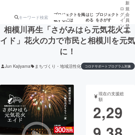
新
ロ
規
グ
会
プロジェクトを掲
はじ
プロジェクト
/
載するには
める
をさがす
イ
員
ン
登
相模川再生「さがみはら元気花火エ
録
イド」花火の力で市民と相模川を元気
に！
人気のプロ
注目のリ
注目の新着プロ
募集終了が近いプ
もうすぐ公開
ジェクト
ターン
ジェクト
ロジェクト
されます
Jun Kajiyama
まちづくり・地域活性化
コロナサポートプログラム対象
アート・写真
音楽
現在の支援総
テクノロジー・ガジェット
ゲーム・サ
額
2,29
映像・映画
書籍・雑誌
9,38
ビジネス・起業
チャレンジ