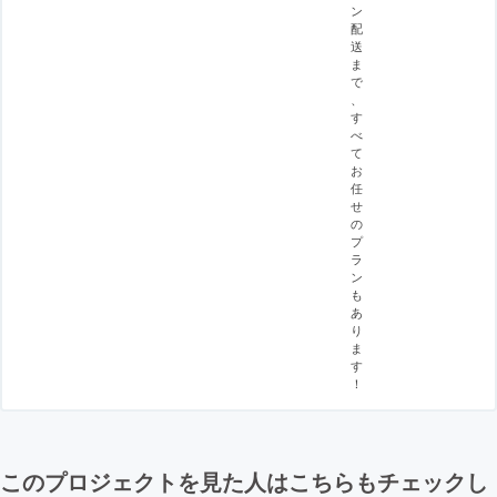
ン
配
送
ま
で
、
す
べ
て
お
任
せ
の
プ
ラ
ン
も
あ
り
ま
す
！
このプロジェクトを見た人はこちらもチェックし