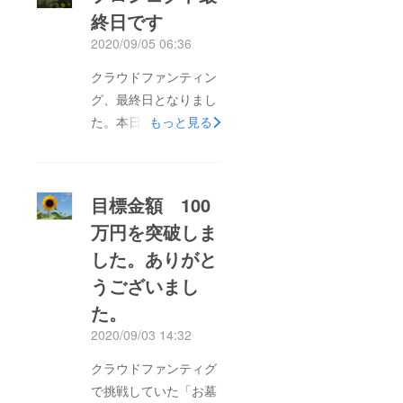
点、多々あったかと思
終日です
います。ご容赦願いま
2020/09/05 06:36
す。また、ご支援いた
だいた皆様のお名前を
クラウドファンティン
日本石材産業協会の
グ、最終日となりまし
ホームページ内に記載
た。本日、23時59分
もっと見る
させて頂こうと思って
を過ぎると終了となり
おります。住所（県
ます。私にとってとて
名、市町村名まで）
も長い3週間余りでし
目標金額 100
御社名住所（県名、市
た。初めてのクラウド
町村名まで） 個人名
万円を突破しま
ファンティング。分か
のいずれかを記載させ
した。ありがと
らないことだらけで、
ていただきます。個別
失敗の連続でしたが、
うございまし
にご案内しますので、
たくさんの方のご支援
た。
しばらくお待ちくださ
で何とか目標金額を超
2020/09/03 14:32
い。また、その際、ご
えることが出来まし
希望があればおっ
クラウドファンティグ
た。本当に感謝です。
しゃっていただいた
で挑戦していた「お墓
一番の目標でもある、