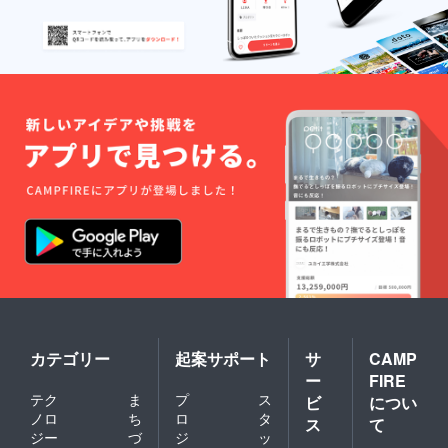
カテゴリー
起案サポート
サ
CAMP
ー
FIRE
テク
ま
プ
ス
ビ
につい
ノロ
ち
ロ
タ
ス
て
ジー
づ
ジ
ッ