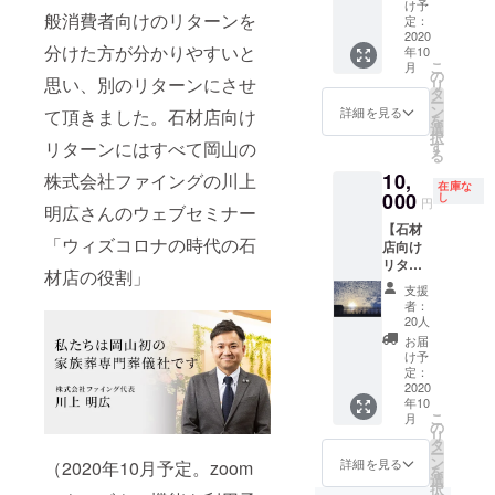
だ支援
「お墓
け予
般消費者向けのリターンを
した
物語」
定：
い、と
2020
Ⅲ～つ
分けた方が分かりやすいと
年10
いう方
ながり
こ
月
へ
のもの
の
思い、別のリターンにさせ
リ
①「川
がたり
タ
ー
上明広
～ 50
ン
詳細を見る
て頂きました。石材店向け
を
さん
冊 ③
選
択
ウェビ
お礼の
リターンにはすべて岡山の
す
る
ナー」+
手紙
10,
株式会社ファイングの川上
②「お
在庫な
墓物
000
し
円
明広さんのウェブセミナー
語」Ⅲ
【石材
～つな
「ウィズコロナの時代の石
店向け
がりの
リター
ものが
材店の役割」
ン３】
たり～
支援
～スポ
50冊
者：
ンサー
③「お
20人
ただた
礼の手
お届
だ支援
紙」
け予
した
定：
い、と
2020
年10
いう方
こ
月
へ ①
の
リ
川上明
タ
ー
広さん
ン
詳細を見る
（2020年10月予定。zoom
を
ウェブ
選
択
セミ