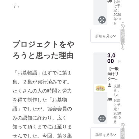
お届
す。
だ支援
け予
した
定：
い、と
2020
年10
いう方
こ
月
へ ①川
の
リ
上明広
タ
ー
さんオ
ン
詳細を見る
を
ンライ
選
プロジェクトをや
択
ンセミ
す
る
ナー
ろうと思った理由
3,0
「ウィ
ズコロ
00
円
ナにお
【一般
ける石
「お墓物語」はすでに第１
向けリ
材店の
ターン
役割」
集、２集が発行済みです。
３】～
ウェビ
支援
家族で
ナー
たくさんの人の時間と労力
者：
シェア
②「お
4人
仲間と
を得て制作した「お墓物
墓物
お届
家族に
語」Ⅲ
け予
語」でしたが、協会会員の
も支援
～つな
定：
を広げ
2020
がりの
みの認知に終わり、広く
年10
よう
ものが
こ
月
① お
たり～3
の
知って頂くまでには至りま
リ
礼のお
冊
タ
ー
手紙
③「お
ン
詳細を見る
せんでした。今回、第３集
を
② お
礼の手