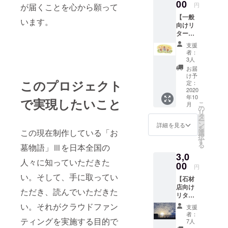
がたり
00
円
が届くことを心から願って
～ ２
【一般
冊
います。
向けリ
ターン
２】仲
支援
間と
者：
シェア
3人
気の合
お届
う仲間
け予
このプロジェクト
の分の
定：
支援も
2020
年10
① お
で実現したいこと
こ
月
礼のお
の
リ
手紙
タ
ー
② お
ン
詳細を見る
を
墓物語
この現在制作している「お
選
択
Ⅲ～つ
す
る
墓物語」Ⅲを日本全国の
ながり
3,0
のもの
人々に知っていただきた
がたり
00
円
～ 4冊
い。そして、手に取ってい
【石材
分
店向け
ただき、読んでいただきた
リター
ン１】
い。それがクラウドファン
支援
～スポ
者：
ンサー
ティングを実施する目的で
7人
ただた