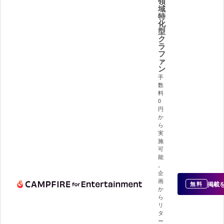
領
域
特
化
型
ク
ラ
フ
ァ
ン
手
数
料
0
円
か
ら
実
施
可
能
。
企
画
掲載
無料
か
ら
リ
タ
ー