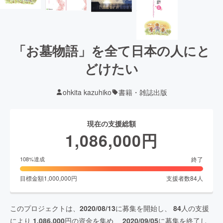
「お墓物語」を全て日本の人にと
どけたい
ohkita kazuhiko
書籍・雑誌出版
現在の支援総額
1,086,000
円
終了
108
%達成
目標金額
1,000,000
円
支援者数
84
人
このプロジェクトは、
2020/08/13
に募集を開始し、
84
人の支援
により
1,086,000
円の資金を集め、
2020/09/05
に募集を終了し