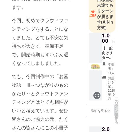
未達でも
ます。
リターン
が届きま
今回、初めてクラウドファ
す
(All-in
方式)
ンティングをすることにな
1,0
りました。とても不安な気
00
円
持ちが大きく、準備不足
【一般
向けリ
で、開始時期もずいぶん遅
ターン
くなってしましました。
１】お
支援
友達割
者：
り お友
11人
でも、今回制作中の「お墓
達の分
お届
もお受
け予
物語」Ⅲ～つながりのもの
け取り
定：
くださ
2020
がたり～とクラウドファン
年10
い ①
こ
月
お礼の
の
ティングとはとても相性が
リ
手紙
タ
ー
② お
いいと考えています。ぜひ
ン
詳細を見る
を
墓物語
選
択
皆さんのご協力の元、たく
Ⅲ～つ
す
る
ながり
さんの皆さんにこの小冊子
2,0
のもの