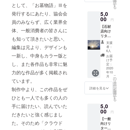
選
択
墓物語
として、「お墓物語」Ⅲを
紙」
す
る
Ⅲ～つ
発行するにあたり、協会会
5,0
ながり
のもの
00
円
員のみならず、広く業界全
がたり
【石材
～ 6冊
体、一般消費者の皆さんに
店向け
リター
も知って頂きたいと思い、
ン２】
支援
～スポ
編集は元より、デザインも
者：
ンサー
6人
ただた
一新し、中身もカラー版と
お届
だ支援
け予
し、また各作品も非常に魅
したい
定：
という
2020
力的な作品が多く掲載され
年10
方へ ①
こ
月
川上明
の
ています。
リ
広さん
タ
ー
ウェブ
ン
詳細を見る
制作中より、この作品をぜ
を
セミ
選
択
ナー
ひとも一人でも多くの人の
す
る
「ウィ
5,0
手に届けたい、読んでいた
ズコロ
ナにお
00
円
だきたいと強く感じまし
ける石
【一般
材店の
た。そのため「クラウド
向けリ
役割」
ター
ウェビ