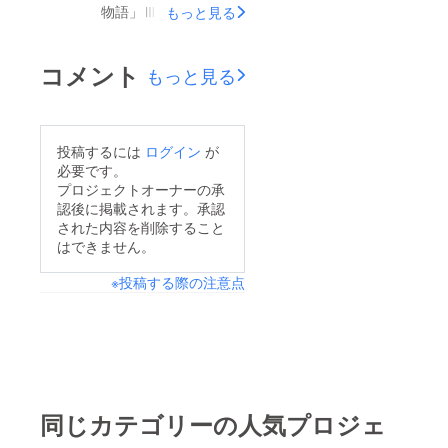
ら、変更、訂正いたし
物語」Ⅲ～つながりの
支援者100人突破はま
もっと見る
ます。宜しくお願いし
ものがたり～がつい
だ遠いですが、少しで
ます。
に、目標金額100万円
もそこに届きたいと
コメント
もっと見る
を超えて、成功いたし
思っております。後一
ました。ご支援いただ
日足らずですが、どう
いたみなさん、ほんと
かよろしくお願いしま
投稿するには
ログイン
が
にありがとうございま
す。https://camp-
必要です。
した。感謝しか、あり
fire.jp/mypage/project
プロジェクトオーナーの承
認後に掲載されます。承認
ません。私の中での目
s/315325
された内容を削除すること
標でもある最低ライン
はできません。
の目標、支援者50人を
※投稿する際の注意点
まず達成し、本日、残
り2日を残して、2つ目
の目標である、目標金
額100万円を達成し、
残るは、最後の目標、
支援者100人です。残
同じカテゴリーの人気プロジェ
り2日なので、なかな