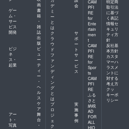
カ
談
特定商
CAM
画
デ
会
取引法
PFI
ゲー
書
ミ
に基づ
RE
ム・
籍
ー
く表記
for
サー
・
と
情報セ
Ente
ビス
雑
は
キュリ
rtain
開発
誌
ク
サ
ティ方
men
出
ラ
ポ
針
t
版
ウ
ー
反社基
CAM
ビジ
ビ
ド
ト
本方針
PFI
ネ
ュ
フ
サ
カスタ
RE
ス・
ー
ァ
ー
マーハ
for
起業
テ
ン
ビ
ラスメ
Spor
ィ
デ
ス
ントに
ts
ー
ィ
対する
CAM
・
ン
考え方
PFI
ヘ
グ
クッ
RE
ル
と
キーポ
ふる
ス
は
リシー
さと
ケ
プ
実
納税
ア
ロ
施
AD
アー
舞
ジ
事
FOR
ト・
台
ェ
例
ALL
写真
・
ク
HIO