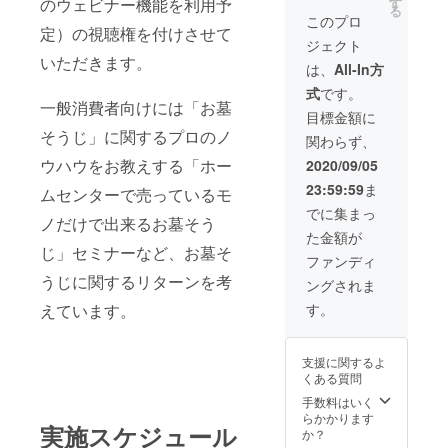
のウェビナー機能を利用予
す
る
ナー
このプロ
定）の視聴権を付けさせて
「ウィ
ジェクト
ズコロ
いただきます。
ナの時
は、
All-In方
代の石
式
です。
材店の
一般消費者向けには「お墓
役割」
目標金額に
②「お
そうじ」に関するプロのノ
関わらず、
墓物
語」Ⅲ
ウハウをお教えする「ホー
2020/09/05
～つな
23:59:59
ま
がりの
ムセンターで売っているモ
ものが
でに集まっ
ノだけで出来るお墓そう
たり～
た金額が
10冊
じ」セミナーなど、お墓そ
③「お
ファンディ
礼の手
うじに関するリターンを考
ングされま
紙」
えています。
す。
支援に関するよ
くある質問
手数料はいく
らかかります
実施スケジュール
か？