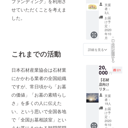
ファンディング」を利用さ
ン
ナー
支援
４】た
②【お
せていただくことを考えま
者：
だただ
墓物
3人
支援 ①
語】Ⅲ
した。
お届
お礼の
～つな
け予
お手紙
がりの
定：
②お墓
2020
ものが
年10
物語Ⅲ
たり～
こ
月
～つな
５冊
の
リ
がりの
②「お
タ
ー
ものが
礼のお
ン
詳細を見る
これまでの活動
を
たり
手紙」
選
択
～ 7冊
す
る
20,
日本石材産業協会は石材業
残り1
000
円
にかかわる業者の全国組織
【石材
店向け
ですが、常日頃から「お墓
リター
ン６】
の価値」「お墓の素晴らし
支援
① 川
者：
さ」を多くの人に伝えた
上明広
19人
さん
お届
い、という思いで全国各地
ウェブ
け予
セミ
定：
で「全国お墓相談室」とい
ナー
2020
年10
「ウィ
うお墓にまつわる疑問質問