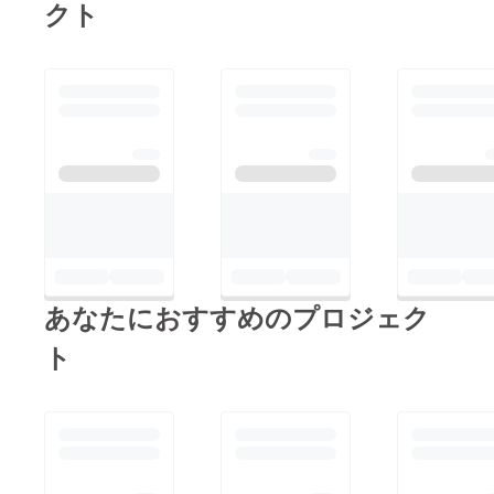
クト
か難しい目標ですが、
現在72人なので、一人
でも増えるよう、ご支
援を訴えかけていきた
いと思っております。
宜しくお願いします。
https://camp-
fire.jp/mypage/project
s/315325
あなたにおすすめのプロジェク
ト