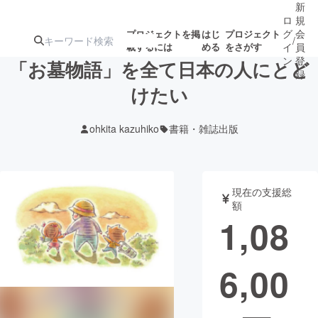
新
ロ
規
グ
会
プロジェクトを掲
はじ
プロジェクト
/
載するには
める
をさがす
イ
員
ン
登
「お墓物語」を全て日本の人にとど
録
けたい
人気のプロ
注目のリ
注目の新着プロ
募集終了が近いプ
もうすぐ公開
ohkita kazuhiko
書籍・雑誌出版
ジェクト
ターン
ジェクト
ロジェクト
されます
アート・写真
音楽
現在の支援総
額
1,08
テクノロジー・ガジェット
ゲーム・サ
6,00
映像・映画
書籍・雑誌
ビジネス・起業
チャレンジ