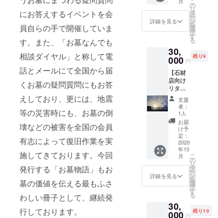
こ
月
ズコロ
の
リ
ナの時
にお答えするイベントを会
タ
ー
代の石
ン
詳細を見る
を
員自らの手で開催していま
材店の
選
択
役割」
す
る
す。また、「お墓なんでも
②
30,
ニュー
相談ダイヤル」と称して電
残り9
スレ
000
円
ター完
話とメールにて全国から届
【石材
全マ
店向け
ニュア
くお墓の疑問質問にもお答
リター
ル（サ
ン４】
ンプル
えしており、更には、地震
支援
～スポ
データ
者：
等の災害時にも、お墓の倒
ンサー
付き）
1人
ただた
③
お届
壊などの被害を全国の会員
だ支援
「お墓
け予
した
物語」
定：
有志によって復旧作業を実
い、と
2020
Ⅲ～つ
年10
いう方
ながり
施してきております。今回
こ
月
へ
のもの
の
リ
①「川
がたり
タ
発行する「お墓物語」もお
ー
上明広
～ 50
ン
詳細を見る
を
さん
墓の価値を伝える最もふさ
冊 ④
選
択
ウェビ
お礼の
す
る
わしい冊子として、継続発
ナー」+
手紙
30,
②「お
行しております。
残り10
墓物
000
円