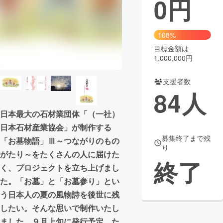
0
円
まちづくり・地域活性化
108%
目標金額は
CAMPFIRE for Social Good
CAMPFIRE Creation
1,000,000円
CAMPFIREふるさと納税
machi-ya
コミュニティ
支援者数
84
人
日本最大の石材業団体「（一社）
日本石材産業協会」が制作する
募集終了まで残
「お墓物語」Ⅲ～つながりのもの
り
がたり～をたくさんの人に届けた
終了
く、プロジェクトを立ち上げまし
た。「お墓」と「お墓参り」とい
う日本人の夏の風物詩を後世に残
したい。そんな思いで制作いたし
ました。９月上旬に発行予定。た