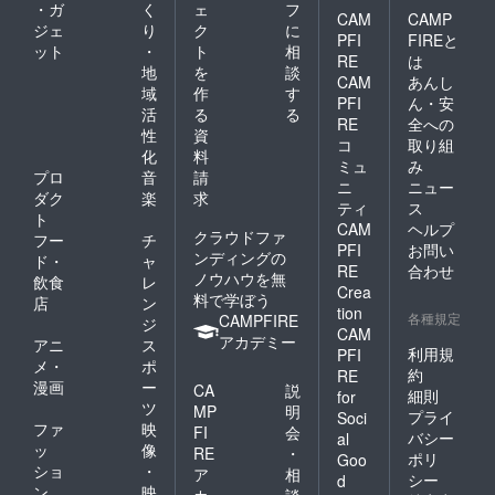
・ガ
く
ェ
フ
CAM
CAMP
ジェ
り
ク
に
PFI
FIREと
ット
・
ト
相
RE
は
地
を
談
CAM
あんし
域
作
す
PFI
ん・安
活
る
る
RE
全への
性
資
コ
取り組
化
料
ミュ
み
プロ
音
請
ニ
ニュー
ダク
楽
求
ティ
ス
ト
CAM
ヘルプ
クラウドファ
フー
チ
PFI
お問い
ンディングの
ド・
ャ
RE
合わせ
ノウハウを無
飲食
レ
Crea
料で学ぼう
店
ン
tion
各種規定
CAMPFIRE
ジ
CAM
アカデミー
アニ
ス
利用規
PFI
メ・
ポ
約
RE
漫画
ー
CA
説
細則
for
ツ
MP
明
プライ
Soci
ファ
映
FI
会
バシー
al
ッ
像
RE
・
ポリ
Goo
ショ
・
ア
相
シー
d
ン
映