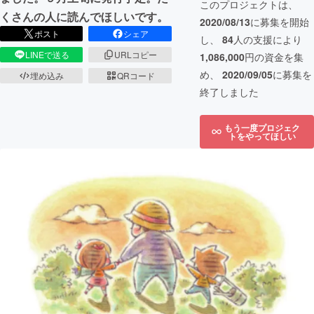
このプロジェクトは、
くさんの人に読んでほしいです。
2020/08/13
に募集を開始
ポスト
シェア
し、
84
人の支援により
LINEで送る
URLコピー
1,086,000
円の資金を集
め、
2020/09/05
に募集を
埋め込み
QRコード
終了しました
もう一度プロジェク
トをやってほしい