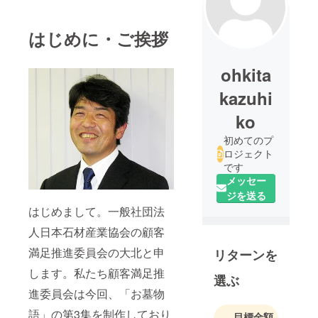
はじめに・ご挨拶
ohkita
kazuhi
ko
初めてのプ
ロジェクト
です
メッセー
ジを送る
はじめまして。一般社団法
人日本石材産業協会の顧客
満足推進委員会の大北と申
リターンを
します。私たち顧客満足推
選ぶ
進委員会は今回、「お墓物
語」の第3集を制作しており
目標金額