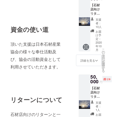
語」Ⅲ
【石材
～つな
店向け
がりの
リター
ものが
ン７】
たり～
支援
① 川
30冊
者：
上明広
③「お
10人
資金の使い道
さん
礼の手
お届
ウェブ
紙」
け予
セミ
定：
ナー
2020
頂いた支援は日本石材産業
年10
「ウィ
こ
月
協会の様々な奉仕活動及
ズコロ
の
リ
ナの時
タ
ー
び、協会の活動資金として
代の石
ン
詳細を見る
を
材店の
選
利用させていただきます。
択
役割」
す
る
①
50,
ニュー
残り9
スレ
000
円
ター完
【石材
全マ
店向け
ニュア
リター
ル（サ
リターンについて
ン５】
ンプル
支援
～スポ
データ
者：
ンサー
付き）
1人
ただた
石材店向けのリターンと一
②
お届