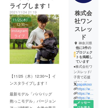
ライブします！
株式会
2021/11/24 21:19
社ワン
スレッ
ド
神奈川県
他に3件の
プロジェク
トを掲載し
ています
●株式会社ワ
ンスレッド/
【11/25（木）12:30〜】イ
子育て応援
ブランド
ンスタライブします！
papakoso
papakoso（
https://www.instagram.com/papakoso/
パパコソ）
https://www.one-thread.jp
最新モデル「パパバッグ
https://www.papabag.jp
2010年創
抱っこモデル」バージョン
メッセー
業、神奈川
ジを送る
アップ情報と、今後の商品