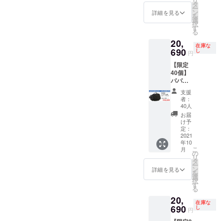
リ
F ■軽量
幅：
タ
ファス
ダー
合がご
ー
素材
47cm
ン
ナーポ
詳細を見る
パッ
ざいま
を
リップ
マチ：
選
ケット
ド、Dカ
す。予
択
ストッ
10cm
す
×1、前
ン、ベ
めご了
る
プ仕様
ベルト
面ポ
ルトク
承くだ
20,
■ブルー
周囲
ケッ
リップ
さい。
在庫な
■サイズ
690
（バッ
し
ト、背
※プロ
円
※背当て
（約）
グ幅含
面ポ
ジェク
の素材
【限定
タテ：
む）：
ケッ
ト掲載
はメッ
40個】
前面
150cm
ト、持
画像は
シュ素
パパ
19mc、
重量：
ち手
サンプ
材(カ
バッグ
背面
520g ■
×1、ウ
ルとな
支援
ラー：
キャリ
22cm
仕様 メ
エスト
者：
りま
ブラッ
アーモ
最大
インポ
40人
ベルト
す。商
ク）に
デル×1
幅：
ケット
×1、背
お届
品は量
仕様変
点 ■予
47cm
×1、
け予
当て
産時に
更にな
定販売
マチ：
定：
メッ
×1、落
一部仕
りま
価格
2021
10cm
シュポ
下防止
様が変
す。 備
年10
21,780
ベルト
ケット
ベルト
わる場
考欄に
こ
月
円の
周囲
の
×1、固
×1、
合がご
当プロ
リ
5%OFF
（バッ
タ
定収納
ショル
ざいま
ジェク
ー
■防水素
グ幅含
ン
バン
詳細を見る
ダー
す。予
トにつ
を
材ター
む）：
選
ド、イ
パッ
めご了
いて
択
ポリン
150cm
す
ンナー
ド、Dカ
承くだ
知った
る
仕様
重量：
ファス
ン、ベ
さい。
きっか
20,
（完全
510g ■
ナーポ
ルトク
※背当て
在庫な
けを教
防水で
690
仕様 メ
し
ケット
リップ
円
の素材
えてい
はあり
インポ
×1、前
※プロ
はメッ
ただけ