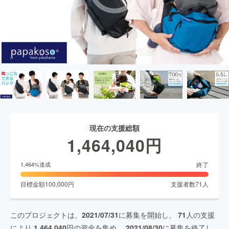
現在の支援総額
1,464,040
円
終了
1,464
%達成
目標金額
100,000
円
支援者数
71
人
このプロジェクトは、
2021/07/31
に募集を開始し、
71
人の支援
により
1,464,040
円の資金を集め、
2021/08/30
に募集を終了し