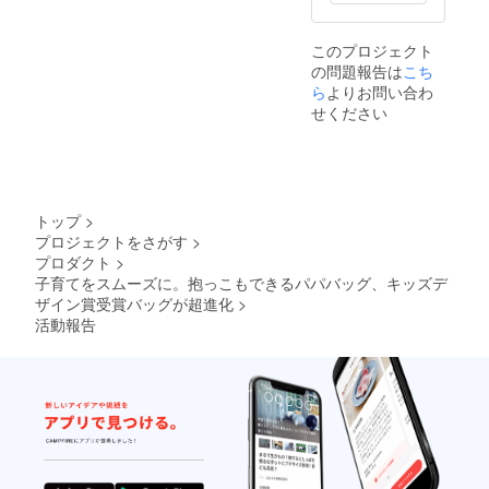
ト、背
ショル
※背当て
はメッ
ロジェ
ト終了
れが生
面ポ
ダー
の素材
シュ素
クトが
後に発
じる場
ケッ
パッ
はメッ
材(カ
成立し
注個数
このプロジェクト
合がご
ト、持
ド、Dカ
シュ素
ラー：
た場
が確定
ざいま
の問題報告は
こち
ち手
ン、ベ
材(カ
ブラッ
合、
となり
す。恐
×1、ウ
ら
よりお問い合わ
ルトク
ラー：
ク）に
【2021
ます。
れ入り
エスト
リップ
ブラッ
せください
仕様変
年11 月
そのた
ます
ベルト
※ターポ
ク）に
更にな
上旬】
め、期
が、予
×1、背
リンは
仕様変
りま
からご
間終了
めご了
当て
雨風に
更にな
す。 備
支援順
時の
承くだ
×1、落
強い素
りま
考欄に
にお届
メー
さい。
下防止
材です
す。 備
当プロ
けを予
カー側
お届け
ベルト
が、
考欄に
ジェク
トップ
>
定して
の生産
時期に
×1、
バッグ
当プロ
トにつ
いま
状況に
プロジェクトをさがす
>
変動が
ショル
本体は
ジェク
いて
す。 ク
よって
生じる
プロダクト
>
ダー
完全防
トにつ
知った
ラウド
は、お
場合
パッ
子育てをスムーズに。抱っこもできるパパバッグ、キッズデ
水では
いて
きっか
ファン
届け時
は、随
ド、Dカ
ありま
ザイン賞受賞バッグが超進化
>
知った
けを教
ディン
期に変
時「活
ン、ベ
せん。
きっか
えてい
活動報告
グでは
更や遅
動報
ルトク
※プロ
けを教
ただけ
プロ
れが生
告」を
リップ
ジェク
えてい
るとあ
ジェク
じる場
通して
※プロ
ト掲載
ただけ
りがた
ト終了
合がご
ご報告
ジェク
画像は
るとあ
いで
後に発
ざいま
させて
ト掲載
サンプ
りがた
す！ 宜
注個数
す。恐
いただ
画像は
ルとな
いで
しくお
が確定
れ入り
きま
サンプ
りま
す！ 宜
願い致
となり
ます
す。
ルとな
す。商
しくお
しま
ます。
が、予
りま
品は量
願い致
す！
そのた
めご了