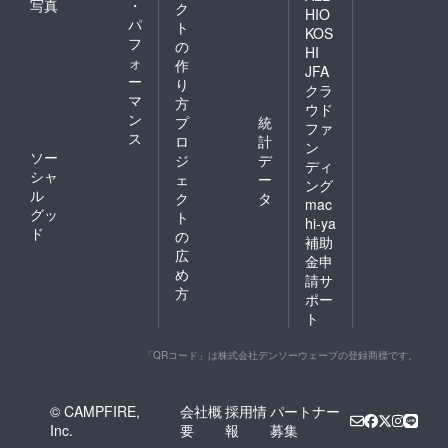
状況に
は、お
写真
・
ク
HIO
よって
届け時
パ
ト
KOS
は、お
期に変
フ
の
届け時
HI
更や遅
ォ
作
期に変
れが生
JFA
ー
更や遅
り
じる場
クラ
れが生
マ
合がご
方
ウド
じる場
ざいま
ン
プ
統
ファ
合がご
す。恐
ス
ロ
計
ざいま
ン
れ入り
ソー
ジ
デ
す。恐
ます
ディ
シャ
れ入り
ェ
ー
が、予
ング
ます
ル
めご了
ク
タ
mac
が、予
承くだ
グッ
ト
hi-ya
めご了
さい。
ド
の
補助
承くだ
お届け
広
さい。
時期に
金申
め
お届け
変動が
請サ
時期に
生じる
方
ポー
変動が
場合
ト
生じる
は、随
場合
時「活
は、随
動報
「QRコード」は株式会社デンソーウェーブの登録商標です。
時「活
告」を
動報
通して
告」を
ご報告
© CAMPFIRE,
会社概
採用情
パートナー
通して
させて
Inc.
要
報
募集
ご報告
いただ