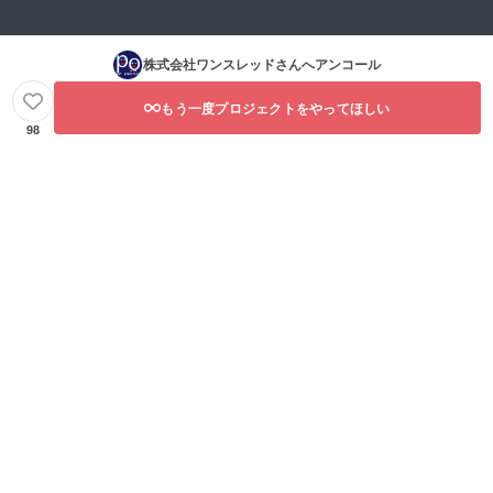
させて
きま
いただ
す。
きま
す。
株式会社ワンスレッド
さんへアンコール
もう一度プロジェクトをやってほしい
98