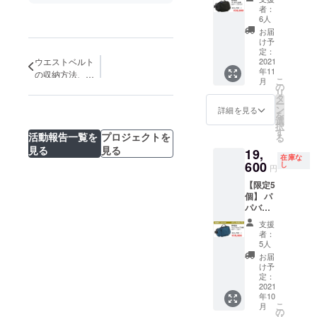
企画・開発
キャリ
19mc、
シュポ
エスト
者：
していま
アーモ
背面
ケット
6人
ベルト
デル×1
22cm
×1、固
す。
×1、背
お届
点 ■予
最大
定収納
け予
当て
定販売
幅：
定：
バン
×1、落
ウエストベルト
価格
2021
47cm
ド、イ
下防止
年11
21,780
の収納方法、ウ
マチ：
ンナー
ベルト
こ
月
円の
10cm
の
エストベルトの
ファス
×1、
リ
5%OFF
ベルト
タ
ナーポ
捻じれについて
ショル
ー
■防水素
周囲
ン
ケット
詳細を見る
ダー
を
材ター
（バッ
選
×1、前
パッ
択
ポリン
グ幅含
す
面ポ
ド、Dカ
活動報告一覧を
プロジェクトを
る
仕様
む）：
ケッ
ン、ベ
見る
見る
19,
（完全
150cm
ト、背
ルトク
在庫な
防水で
600
重量：
し
面ポ
リップ
円
はあり
510g ■
ケッ
※プロ
【限定5
ませ
仕様 メ
ト、持
ジェク
個】 パ
ん） ■
インポ
ち手
ト掲載
パバッ
ブラッ
ケット
×1、ウ
画像は
グキャ
ク ■サ
×1、
エスト
サンプ
支援
リアー
イズ
メッ
ベルト
者：
ルとな
モデル
（約）
シュポ
5人
×1、背
りま
×1点 ■
タテ：
ケット
当て
お届
す。商
予定販
前面
×1、固
け予
×1、落
品は量
売価格
19mc、
定：
定収納
下防止
産時に
21,780
2021
背面
バン
ベルト
一部仕
年10
円の
22cm
ド、イ
×1、
様が変
こ
月
10%OF
最大
の
ンナー
ショル
わる場