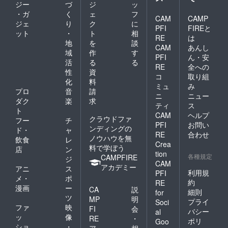
いて
きっか
グでは
ジー
づ
ジ
ッ
ジェク
は、随
知った
けを教
プロ
ト終了
時「活
・ガ
く
ェ
フ
きっか
CAM
CAMP
えてい
ジェク
後に発
動報
ジェ
り
ク
に
けを教
ただけ
ト終了
PFI
FIREと
注個数
告」を
ット
・
ト
相
えてい
るとあ
後に発
が確定
RE
は
通して
ただけ
地
を
談
りがた
注個数
となり
ご報告
CAM
あんし
るとあ
いで
が確定
域
作
す
ます。
させて
PFI
ん・安
りがた
す！ 宜
となり
そのた
活
る
る
いただ
いで
RE
全への
しくお
ます。
め、期
きま
性
資
す！ 宜
願い致
コ
取り組
そのた
間終了
す。
化
料
しくお
しま
め、期
時の
ミュ
み
願い致
プロ
音
請
す！
間終了
メー
ニ
ニュー
しま
（例）
ダク
楽
求
時の
カー側
ティ
ス
す！
Twitter
メー
の生産
ト
CAM
ヘルプ
（例）
で知り
カー側
状況に
クラウドファ
フー
チ
Twitter
まし
PFI
お問い
の生産
よって
ンディングの
ド・
ャ
で知り
た。
状況に
RE
合わせ
は、お
ノウハウを無
飲食
レ
まし
【お届
よって
届け時
Crea
料で学ぼう
た。
け時
店
ン
は、お
期に変
tion
【お届
各種規定
期】 プ
CAMPFIRE
届け時
ジ
更や遅
CAM
け時
ロジェ
期に変
アカデミー
れが生
アニ
ス
期】 プ
利用規
PFI
クトが
更や遅
じる場
メ・
ポ
ロジェ
成立し
約
れが生
RE
合がご
漫画
ー
クトが
CA
説
た場
じる場
ざいま
細則
for
成立し
ツ
合、
合がご
MP
明
す。恐
プライ
Soci
た場
【2021
ざいま
ファ
映
れ入り
FI
会
バシー
al
合、
年10 月
す。恐
ます
ッ
像
RE
・
ポリ
【2021
Goo
上旬】
れ入り
が、予
ショ
・
ア
相