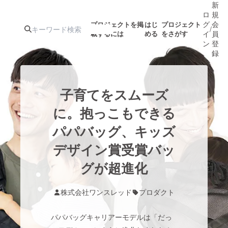
新
ロ
規
グ
会
プロジェクトを掲
はじ
プロジェクト
/
載するには
める
をさがす
イ
員
ン
登
録
人気のプロ
注目のリ
注目の新着プロ
募集終了が近いプ
もうすぐ公開
子育てをスムーズ
ジェクト
ターン
ジェクト
ロジェクト
されます
に。抱っこもできる
パパバッグ、キッズ
アート・写真
音楽
デザイン賞受賞バッ
テクノロジー・ガジェット
グが超進化
ゲーム・サ
映像・映画
書籍・雑誌
株式会社ワンスレッド
プロダクト
パパバッグキャリアーモデルは「だっ
ビジネス・起業
チャレンジ