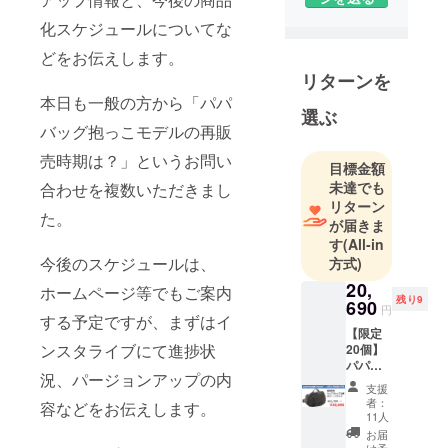
県横浜市で
雑貨・装身
化スケジュールについてな
具等の企
どをお伝えします。
画・販売・
リターンを
製造を行っ
本日も一般の方から「パパ
ています。
選ぶ
バッグ抱っこモデルの再販
●［社名の由
来］ 織物や
売時期は？」というお問い
目標金額
編物などす
未達でも
合わせを複数いただきまし
べての繊維
リターン
た。
製品は、元
が届きま
す
(All-in
を辿ればす
今後のスケジュールは、
方式)
べては「1本
20,
の糸」とな
ホームページ等でもご案内
残り9
690
ります。 1本
円
する予定ですが、まずはイ
の糸から生
【限定
ンスタライブにて進捗状
20個】
み出される
パパ
様々な表情
況、パージョンアップの内
バッグ
支援
キャリ
や個性を
者：
容などをお伝えします。
アーモ
11人
持った製品
デル×1
お届
は、モノか
点 ■予