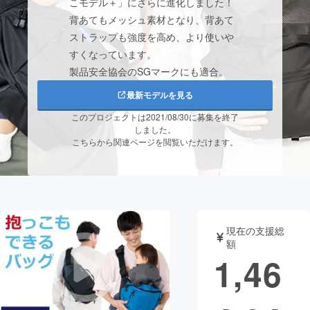
こモデル＋」にさらに進化しました！
背あてもメッシュ素材となり、背あて
まちづくり・地域活性化
ストラップも強度を高め、より使いや
すくなっています。
CAMPFIRE for Social Good
CAMPFIRE Creation
製品安全協会のSGマークにも適合。
CAMPFIREふるさと納税
machi-ya
コミュニティ
最新モデルを見る
このプロジェクトは2021/08/30に募集を終了
しました。
こちらから関連ページを閲覧いただけます。
現在の支援総
額
1,46