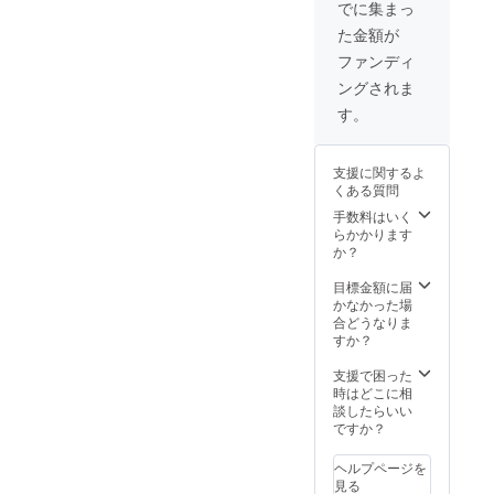
マチ：
メッ
ベルト
でに集まっ
が、
りま
Twitter
定して
10cm
シュポ
×1、
バッグ
す。 備
で知り
いま
た金額が
ベルト
ケット
ショル
本体は
考欄に
まし
す。 ク
周囲
×1、固
ダー
ファンディ
完全防
当プロ
た。
ラウド
（バッ
定収納
パッ
水では
ジェク
【お届
ファン
ングされま
グ幅含
バン
ド、Dカ
ありま
トにつ
け時
ディン
む）：
ド、イ
ン、ベ
す。
せん。
いて
期】 プ
グでは
150cm
ンナー
ルトク
※プロ
知った
ロジェ
プロ
重量：
ファス
リップ
ジェク
きっか
クトが
ジェク
510g ■
ナーポ
※プロ
ト掲載
けを教
成立し
支援に関するよ
ト終了
仕様 メ
ケット
ジェク
画像は
えてい
た場
くある質問
後に発
インポ
×1、前
ト掲載
サンプ
ただけ
合、
注個数
ケット
面ポ
手数料はいく
画像は
ルとな
るとあ
【2021
が確定
×1、
ケッ
らかかります
サンプ
りま
りがた
年11 月
となり
メッ
ト、背
か？
ルとな
す。商
いで
上旬】
ます。
シュポ
面ポ
りま
品は量
す！ 宜
からご
そのた
ケット
ケッ
目標金額に届
す。商
産時に
しくお
支援順
め、期
×1、固
ト、持
かなかった場
品は量
一部仕
願い致
にお届
間終了
定収納
ち手
合どうなりま
産時に
様が変
しま
けを予
時の
バン
×1、ウ
すか？
一部仕
わる場
す！
定して
メー
ド、イ
エスト
様が変
合がご
（例）
いま
カー側
ンナー
ベルト
支援で困った
わる場
ざいま
Twitter
す。 ク
の生産
ファス
×1、背
時はどこに相
合がご
す。予
で知り
ラウド
状況に
ナーポ
当て
談したらいい
ざいま
めご了
まし
ファン
よって
ケット
×1、落
ですか？
す。予
承くだ
た。
ディン
は、お
×1、前
下防止
めご了
さい。
【お届
グでは
届け時
面ポ
ベルト
承くだ
※背当て
ヘルプページを
け時
プロ
期に変
ケッ
×1、
さい。
の素材
見る
期】 プ
ジェク
更や遅