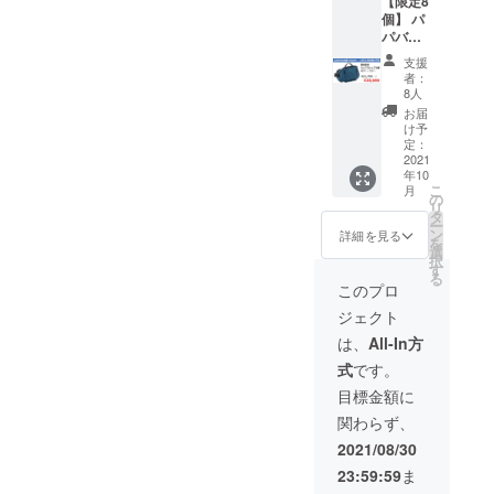
【限定8
ませ
ケット
面ポ
ジェク
シュ素
るとあ
個】 パ
ん） ■
×1、
ケッ
ト掲載
材(カ
りがた
パバッ
ブラッ
メッ
ト、背
画像は
ラー：
いで
グキャ
ク ■サ
シュポ
面ポ
サンプ
支援
ブラッ
す！ 宜
リアー
イズ
ケット
ケッ
者：
ルとな
ク）に
しくお
モデル
（約）
×1、固
8人
ト、持
りま
仕様変
願い致
×1点 ■
タテ：
定収納
ち手
お届
す。商
更にな
しま
予定販
前面
バン
け予
×1、ウ
品は量
りま
す！
売価格
19mc、
定：
ド、イ
エスト
産時に
す。 備
（例）
21,780
2021
背面
ンナー
ベルト
一部仕
考欄に
Twitter
年10
円の
22cm
ファス
×1、背
様が変
当プロ
こ
で知り
月
5%OFF
最大
の
ナーポ
当て
わる場
ジェク
リ
まし
■軽量素
幅：
タ
ケット
×1、落
合がご
トにつ
ー
た。
材リッ
47cm
ン
×1、前
詳細を見る
下防止
ざいま
いて
を
【お届
プス
マチ：
選
面ポ
ベルト
す。予
知った
択
け時
トップ
10cm
す
ケッ
×1、
めご了
きっか
る
期】 プ
仕様 ■
ベルト
ト、背
このプロ
ショル
承くだ
けを教
ロジェ
ブルー
周囲
面ポ
ダー
さい。
えてい
クトが
ジェクト
■サイズ
（バッ
ケッ
パッ
※背当て
ただけ
成立し
（約）
グ幅含
ト、持
は、
All-In方
ド、Dカ
の素材
るとあ
た場
タテ：
む）：
ち手
ン、ベ
はメッ
りがた
合、
式
です。
前面
150cm
×1、ウ
ルトク
シュ素
いで
【2021
19mc、
重量：
エスト
目標金額に
リップ
材(カ
す！ 宜
年10 月
背面
520g ■
ベルト
※ターポ
ラー：
しくお
上旬】
関わらず、
22cm
仕様 メ
×1、背
リンは
ブラッ
願い致
からご
最大
インポ
当て
2021/08/30
雨風に
ク）に
しま
支援順
幅：
ケット
×1、落
強い素
仕様変
す！
にお届
23:59:59
ま
47cm
×1、
下防止
材です
更にな
（例）
けを予