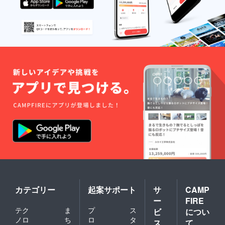
す。商
産時に
しま
（例）
め、期
承くだ
品は量
一部仕
す！
Twitter
間終了
さい。
産時に
様が変
（例）
で知り
時の
お届け
一部仕
わる場
Twitter
まし
メー
時期に
様が変
合がご
で知り
た。
カー側
変動が
わる場
ざいま
まし
【お届
の生産
生じる
合がご
す。予
た。
け時
状況に
場合
ざいま
めご了
【お届
期】 プ
よって
は、随
す。予
承くだ
け時
ロジェ
は、お
時「活
めご了
さい。
期】 プ
クトが
届け時
動報
承くだ
※背当て
ロジェ
成立し
期に変
告」を
さい。
の素材
クトが
た場
更や遅
通して
※背当て
はメッ
成立し
合、
れが生
ご報告
の素材
シュ素
た場
【2021
じる場
させて
はメッ
材(カ
合、
年11 月
合がご
いただ
シュ素
ラー：
【2021
上旬】
ざいま
きま
材(カ
ブラッ
年10 月
からご
す。恐
す。
ラー：
ク）に
上旬】
支援順
れ入り
ブラッ
仕様変
からご
にお届
ます
ク）に
更にな
支援順
けを予
が、予
仕様変
りま
にお届
定して
めご了
更にな
す。 備
けを予
いま
承くだ
りま
考欄に
定して
す。 ク
さい。
す。 備
当プロ
いま
カテゴリー
起案サポート
サ
CAMP
ラウド
お届け
考欄に
ジェク
す。 ク
ファン
時期に
ー
FIRE
当プロ
トにつ
ラウド
ディン
変動が
テク
ま
プ
ス
ジェク
ビ
につい
いて
ファン
グでは
生じる
トにつ
知った
ノロ
ち
ロ
タ
ディン
プロ
ス
て
場合