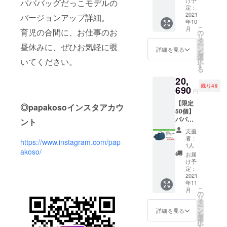
け予
パパバッグだっこモデルの
定販売
定：
らヒトへ、
価格
2021
バージョンアップ詳細。
ヒトからヒ
年10
21,780
こ
月
トへと縁を
育児の合間に、お仕事のお
円の
の
リ
5%OFF
タ
繋げていき
ー
昼休みに、ぜひお気軽に覗
■軽量素
ン
詳細を見る
ます。 私た
を
材リッ
選
いてください。
択
プス
ちも、繊維
す
る
トップ
製品や装身
20,
仕様 ■
具を通じ、
残り49
ブラッ
690
円
ク ■サ
たくさんの
【限定
イズ
◎papakosoインスタアカウ
人の喜びと
50個】
（約）
パパ
自信を紡
タテ：
ント
バッグ
前面
ぎ、多くの
支援
キャリ
19mc、
者：
https://www.instagram.com/pap
縁を繋げて
アーモ
背面
1人
akoso/
デル×1
22cm
いく1本の糸
お届
点 ■予
最大
け予
になりた
定販売
幅：
定：
い。 社名で
価格
2021
47cm
年11
21,780
マチ：
ある「One
こ
月
円の
10cm
の
thread（1本
リ
5%OFF
ベルト
タ
ー
■軽量素
の糸）」に
周囲
ン
詳細を見る
を
材リッ
（バッ
選
は、そんな
択
プス
グ幅含
す