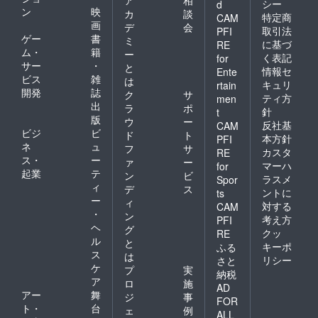
年10 月
からご
シー
d
ます
めご了
ン
映
上旬】
カ
談
支援順
が、予
特定商
承くだ
CAM
からご
画
にお届
デ
会
めご了
さい。
取引法
PFI
支援順
けを予
ゲー
書
承くだ
お届け
ミ
に基づ
RE
にお届
定して
さい。
時期に
ム・
籍
ー
く表記
for
けを予
いま
お届け
変動が
サー
・
と
定して
情報セ
す。 ク
Ente
時期に
生じる
ビス
雑
は
いま
ラウド
変動が
キュリ
rtain
場合
開発
誌
す。 ク
ファン
ク
サ
生じる
は、随
ティ方
men
ラウド
ディン
出
場合
ラ
ポ
時「活
針
t
ファン
グでは
は、随
版
動報
ウ
ー
反社基
CAM
ディン
プロ
時「活
告」を
ビジ
ビ
ド
ト
グでは
本方針
PFI
ジェク
動報
通して
ネ
ュ
フ
サ
プロ
ト終了
カスタ
告」を
RE
ご報告
ス・
ー
ジェク
ァ
ー
後に発
通して
させて
マーハ
for
ト終了
起業
テ
注個数
ご報告
ン
ビ
いただ
ラスメ
Spor
後に発
が確定
させて
ィ
きま
デ
ス
ントに
ts
注個数
となり
いただ
す。
ー
ィ
対する
が確定
CAM
ます。
きま
・
ン
となり
そのた
考え方
PFI
す。
ヘ
ます。
グ
め、期
クッ
RE
そのた
ル
間終了
と
キーポ
ふる
め、期
時の
ス
は
リシー
さと
間終了
メー
ケ
プ
実
納税
時の
カー側
ア
ロ
施
メー
の生産
AD
アー
舞
ジ
事
カー側
状況に
FOR
ト・
台
の生産
よって
ェ
例
ALL