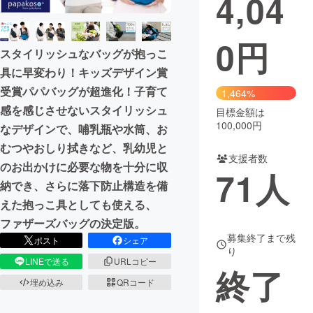
4,04
0
円
スタイリッシュなバッグが抱っこ
具に早変わり！キッズデザイン賞
受賞パパバッグが超進化！子育て
1,464%
感を感じさせないスタイリッシュ
目標金額は
100,000円
なデザインで、哺乳瓶や水筒、お
むつやおしり拭きなど、乳幼児と
支援者数
のお出かけに必要な物を十分に収
71
人
納でき、さらに落下防止構造を備
えた抱っこ具としても使える、
ファザーズバッグの決定版。
募集終了まで残
ポスト
シェア
り
LINEで送る
URLコピー
終了
埋め込み
QRコード