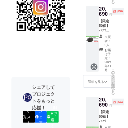
る
想いが込め
トップ
む）：
20,
仕様 ■
150cm
られていま
残り50
ブルー
690
重量：
円
す。
■サイズ
510g ■
【限定
●［papakos
（約）
仕様 メ
50個】
タテ：
インポ
o（パパコ
パパ
前面
ケット
ソ）］ 現在
バッグ
19mc、
×1、
支援
キャリ
背面
は子育て応
メッ
者：
アーモ
22cm
シュポ
0人
援ブランド
デル×1
最大
ケット
お届
「papakoso
点 ■予
幅：
×1、固
け予
定販売
47cm
定：
定収納
（パパコ
価格
2021
マチ：
バン
ソ）」を事
年11
21,780
10cm
ド、イ
こ
月
円の
業の柱と
ベルト
の
ンナー
リ
5%OFF
周囲
タ
ファス
し、 たくさ
ー
■軽量素
（バッ
ン
ナーポ
詳細を見る
を
んのご家庭
材リッ
グ幅含
選
ケット
シェアして
択
プス
む）：
に、たくさ
す
×1、前
る
プロジェク
トップ
150cm
面ポ
んの笑顔が
20,
仕様 ■
重量：
ケッ
トをもっと
残り44
広がるよ
ブラッ
690
510g ■
ト、背
円
応援！
LIN
ク ■サ
仕様 メ
面ポ
う、子育て
ポ
シ
【限定
イズ
インポ
Eで
ケッ
を応援する
ス
ェ
50個】
（約）
ケット
ト、持
送
パパ
タテ：
アイテムを
×1、
ト
ア
ち手
る
バッグ
前面
メッ
×1、ウ
支援