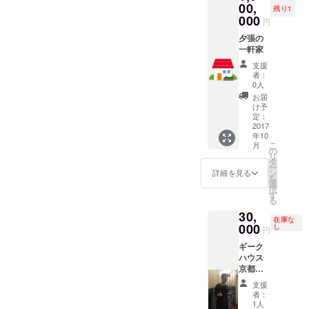
00,
残り1
000
円
夕張の
一軒家
支援
者：
0人
お届
け予
定：
2017
年10
こ
月
の
リ
タ
ー
ン
詳細を見る
を
選
択
す
る
30,
在庫な
000
し
円
ギーク
ハウス
京都東
福寺
支援
オー
者：
ナーわ
1人