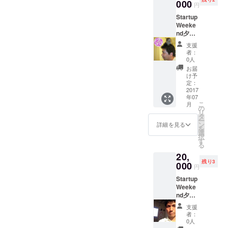
まとめ
000
円
て２万
Startup
円。
Weeke
2018年
nd夕張
6月まで
オーガ
有効で
支援
ナイ
す。ス
者：
ザー北
キー
0人
村によ
シーズ
お届
るPHP
ンにい
け予
技術相
かがで
定：
談。
2017
すか？
年07
Skype
（住人
こ
月
にて1時
のキャ
の
リ
間、
パがあ
タ
ー
PHPに
ります
ン
詳細を見る
を
関する
ので、
選
択
技術相
時期は
す
る
談や
応相
20,
キャリ
談）
残り3
ア相談
000
円
に応じ
Startup
ます。
Weeke
ギーク
nd夕張
ハウス
リード
をただ
支援
オーガ
いま5軒
者：
ナイ
運営し
0人
ザー徳