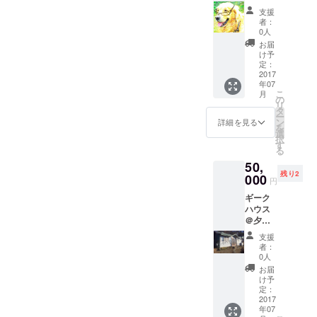
住人、
す。
支援
三浦先
者：
生によ
0人
る初心
お届
者向け
け予
Java技
定：
術相談
2017
年07
(東京も
こ
月
しくは
の
リ
Skype
タ
ー
で1時間
ン
詳細を見る
を
ほど、
選
択
時期は
す
る
応相談)
50,
残り2
000
円
ギーク
ハウス
＠夕
張 ３
支援
か月利
者：
用権
0人
（初期
お届
費用込
け予
み）。
定：
家賃1万
2017
年07
円、共