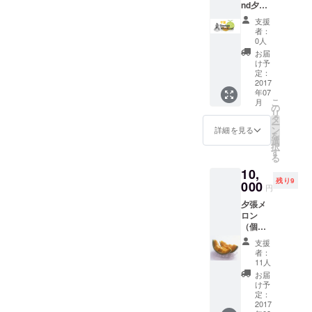
nd夕
張 通
支援
常参加
者：
チケッ
0人
ト （7
お届
月14
け予
日・15
定：
日・16
2017
年07
日の三
こ
月
泊付
の
リ
き）
タ
ー
DoorKe
ン
詳細を見る
を
eperで
選
択
販売さ
す
る
れてい
10,
るチ
残り9
ケット
000
円
と同じ
夕張メ
です。
ロン
３日間
（個
の食
選）２
事、宿
支援
玉 ふる
泊が
者：
さと納
セット
11人
税でも
になっ
お届
15000
ていま
け予
円以上
す。
定：
からと
2017