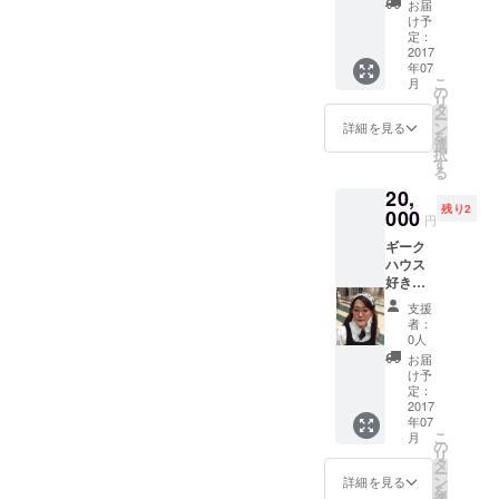
てい
お届
谷によ
る、地
け予
る夕張
方創
定：
釣りツ
2017
生・
年07
アー＆
シェア
こ
月
ジンギ
ハウス
の
リ
スカ
専門
タ
ー
ン。
家。
ン
詳細を見る
を
Startup
選
択
Weeke
す
る
nd翌日
20,
17日海
残り2
の日、
000
円
夕張の
ギーク
釣りス
ハウス
ポット
好き、
へ徳谷
Startup
がお連
支援
Weeke
れしま
者：
nd優勝
す。 夜
0人
経験あ
はジン
お届
りの新
ギスカ
け予
井より
ンで運
定：
様々な
2017
営のつ
年07
フェチ
らみと
こ
月
とメ
楽しみ
の
リ
ディア
を共有
タ
ー
運営や
しま
ン
詳細を見る
を
ライ
す。お