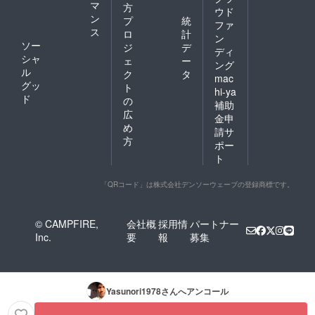
マ
方
ウド
ン
プ
統
ファ
ス
ロ
計
ン
ソー
ジ
デ
ディ
シャ
ェ
ー
ング
ル
ク
タ
mac
グッ
ト
hi-ya
ド
の
補助
広
金申
め
請サ
方
ポー
ト
「QRコード」は株式会社デンソーウェーブの登録商標です。
© CAMPFIRE,
会社概
採用情
パートナー
Inc.
要
報
募集
Yasunori1978
さんへアンコール