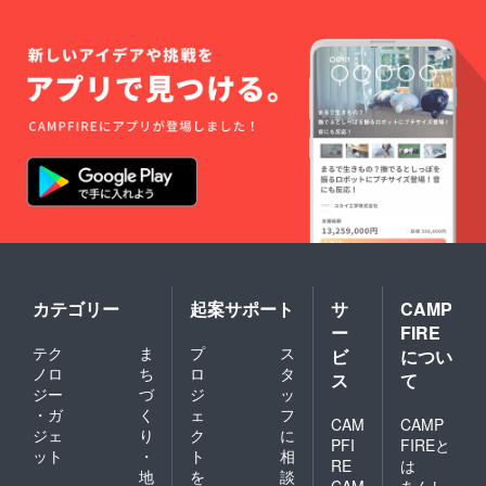
カテゴリー
起案サポート
サ
CAMP
ー
FIRE
テク
ま
プ
ス
ビ
につい
ノロ
ち
ロ
タ
ス
て
ジー
づ
ジ
ッ
・ガ
く
ェ
フ
CAM
CAMP
ジェ
り
ク
に
PFI
FIREと
ット
・
ト
相
RE
は
地
を
談