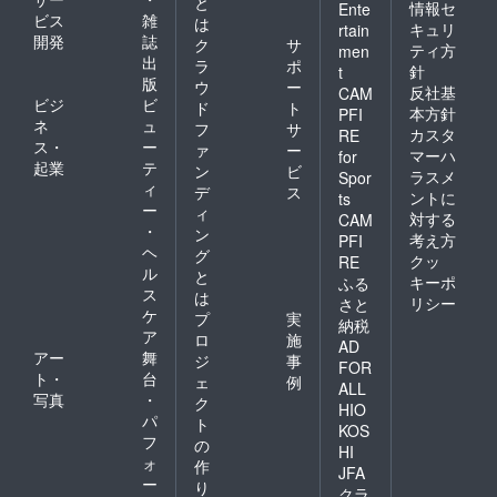
と
情報セ
Ente
ビス
雑
は
キュリ
rtain
開発
誌
ク
サ
ティ方
men
出
ラ
ポ
針
t
版
ウ
ー
反社基
CAM
ビジ
ビ
ド
ト
本方針
PFI
ネ
ュ
フ
サ
カスタ
RE
ス・
ー
ァ
ー
マーハ
for
起業
テ
ン
ビ
ラスメ
Spor
ィ
デ
ス
ントに
ts
ー
ィ
対する
CAM
・
ン
考え方
PFI
ヘ
グ
クッ
RE
ル
と
キーポ
ふる
ス
は
リシー
さと
ケ
プ
実
納税
ア
ロ
施
AD
アー
舞
ジ
事
FOR
ト・
台
ェ
例
ALL
写真
・
ク
HIO
パ
ト
KOS
フ
の
HI
ォ
作
JFA
ー
り
クラ