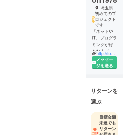
埼玉県
初めてのプ
ロジェクト
です
「ネットや
IT、プログラ
ミングが好
きな人が集
http://tokutokutoku.github.io/
まるコンセ
メッセー
プト型シェ
ジを送る
アハウス」
ギークハウ
ス所沢と
リターンを
ギークハウ
ス＠夕張を
選ぶ
運営。
趣味の株式
目標金額
投資を通じ
未達でも
てスタート
リターン
アップ
が届きま