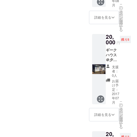
年08
なって
こ
月
いる夕
の
リ
張メロ
タ
ー
ンを１
ン
詳細を見る
を
万円
選
択
で。 多
す
る
少形が
20,
悪い場
残り5
合があ
000
円
ります
ギーク
ので、
ハウス
ご自宅
＠夕
用に！
張 1か
支援
月利用
者：
権（初
0人
期費用
お届
込
け予
み）。
定：
家賃1万
2017
年07
円、共
こ
月
益費
の
リ
5000
タ
ー
円、初
ン
詳細を見る
を
期費用
選
択
10000
す
る
円のと
20,
ころ、
残り2