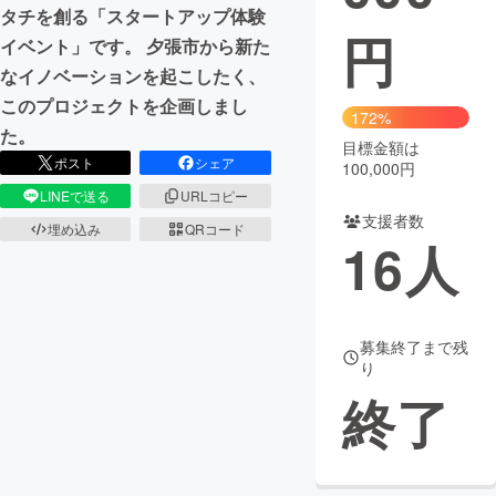
タチを創る「スタートアップ体験
円
まちづくり・地域活性化
イベント」です。 夕張市から新た
なイノベーションを起こしたく、
このプロジェクトを企画しまし
CAMPFIRE for Social Good
CAMPFIRE Creation
172%
た。
CAMPFIREふるさと納税
machi-ya
コミュニティ
目標金額は
ポスト
シェア
100,000円
LINEで送る
URLコピー
支援者数
埋め込み
QRコード
16
人
募集終了まで残
り
終了