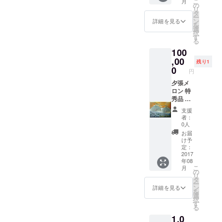
こ
月
益費
の
リ
5000
タ
ー
円、初
ン
詳細を見る
を
期費用
選
択
10000
す
る
円のと
100
ころ、
まとめ
,00
残り1
て５万
0
円
円で。
2018年
夕張メ
6月まで
ロン 特
有効で
秀品 ２
す。ス
玉（最
支援
キー
高級）
者：
シーズ
贈答用
0人
ンにい
にもぜ
お届
かがで
ひ！
け予
すか？
定：
（住人
2017
年08
のキャ
こ
月
パがあ
の
リ
ります
タ
ー
ので、
ン
詳細を見る
を
時期は
選
択
応相談
す
る
です）
1,0