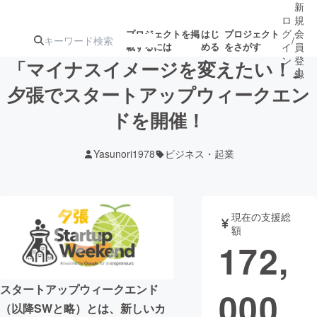
新
ロ
規
グ
会
プロジェクトを掲
はじ
プロジェクト
/
載するには
める
をさがす
イ
員
ン
登
「マイナスイメージを変えたい！」
録
夕張でスタートアップウィークエン
ドを開催！
人気のプロ
注目のリ
注目の新着プロ
募集終了が近いプ
もうすぐ公開
ジェクト
ターン
ジェクト
ロジェクト
されます
Yasunori1978
ビジネス・起業
アート・写真
音楽
現在の支援総
テクノロジー・ガジェット
ゲーム・サ
額
172,
映像・映画
書籍・雑誌
スタートアップウィークエンド
000
ビジネス・起業
チャレンジ
（以降SWと略）とは、新しいカ