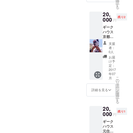
選
択
ターの
泊りは
す
る
あれこ
ギーク
20,
れを聞
ハウス
残り2
けるラ
000
でも
円
ンチor
OK。
ギーク
カフェ
ハウス
orブラ
京都東
ンチ。
福寺
場所は
支援
オー
日程調
者：
ナーわ
整のう
0人
けん先
え東京
お届
生によ
で、時
け予
るUnity
間は1時
定：
技術相
2017
間ほど
年07
談。 場
です。
こ
月
所は
の
リ
ギーク
タ
ー
ハウス
ン
詳細を見る
を
京都東
選
択
福寺も
す
る
しくは
20,
Skype
残り1
にて、
000
円
時間は1
ギーク
時間ほ
ハウス
どとな
元住吉
りま