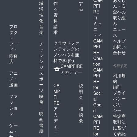
CAM
あんし
域
作
す
PFI
ん・安
活
る
る
RE
全への
性
資
コ
取り組
化
料
ミュ
み
プロ
音
請
ニ
ニュー
ダク
楽
求
ティ
ス
ト
CAM
ヘルプ
クラウドファ
フー
チ
PFI
お問い
ンディングの
ド・
ャ
RE
合わせ
ノウハウを無
飲食
レ
Crea
料で学ぼう
店
ン
tion
各種規定
CAMPFIRE
ジ
CAM
アカデミー
アニ
ス
利用規
PFI
メ・
ポ
約
RE
漫画
ー
CA
説
細則
for
ツ
MP
明
プライ
Soci
ファ
映
FI
会
バシー
al
ッ
像
RE
・
ポリ
Goo
ショ
・
ア
相
シー
d
ン
映
カ
談
特定商
CAM
画
デ
会
取引法
PFI
ゲー
書
ミ
に基づ
RE
ム・
籍
ー
く表記
for
サー
・