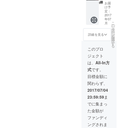
けん先
お届
生によ
け予
る初心
定：
者のた
2017
年07
めの
こ
月
Unityで
の
リ
ゲーム
タ
ー
を作ろ
ン
詳細を見る
を
う講
選
択
座。 場
す
る
所は
このプロ
ギーク
ジェクト
ハウス
京都東
は、
All-In方
福寺も
式
です。
しくは
Skype
目標金額に
にて、
関わらず、
時間は2
時間ほ
2017/07/04
どで
23:59:59
ま
す。
でに集まっ
た金額が
ファンディ
ングされま