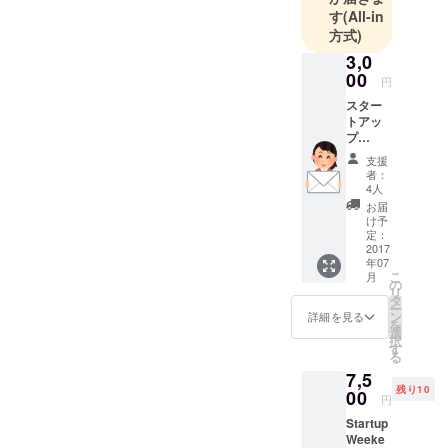
ウィークエ
す
(All-in
ンドに興味
方式)
を持ち、参
3,0
加者から
00
円
オーガナイ
スター
ザーを経て
トアッ
プ
今回夕張で
ウィー
の開催を企
支援
クエン
者：
画提案す
ドス
4人
テッ
る。
お届
カー
け予
お礼の
定：
メー
2017
年07
ル。
こ
月
の
リ
タ
ー
ン
詳細を見る
を
選
択
す
る
7,5
残り10
00
円
Startup
Weeke