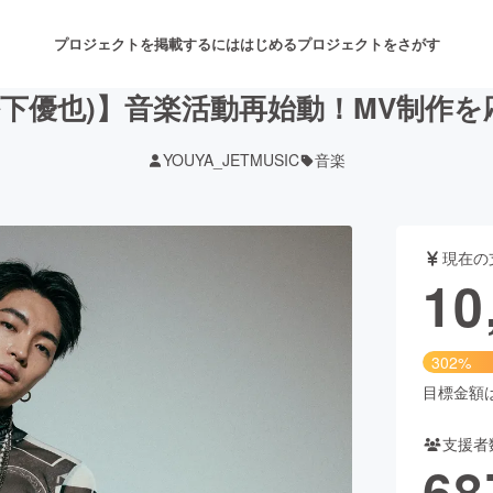
プロジェクトを掲載するには
はじめる
プロジェクトをさがす
(松下優也)】音楽活動再始動！MV制作
YOUYA_JETMUSIC
音楽
注目のリターン
注目の新着プロジェクト
募集終了が近いプロジェクト
も
現在の
音楽
舞台・パフォーマンス
10
ゲーム・サービス開発
フード・飲食店
302%
書籍・雑誌出版
アニメ・漫画
目標金額は3
支援者
チャレンジ
ビューティー・ヘルスケ
68