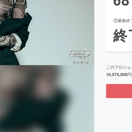
募集終
CAMPFIRE for Social Good
CAMPFIRE Creation
終
CAMPFIREふるさと納税
machi-ya
コミュニティ
このプロジェ
10,574,500
円