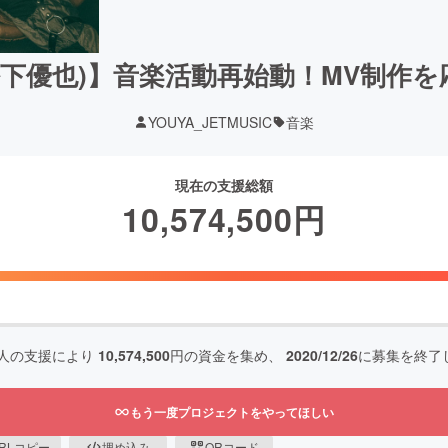
(松下優也)】音楽活動再始動！MV制作
YOUYA_JETMUSIC
音楽
現在の支援総額
10,574,500
円
人の支援により
10,574,500
円の資金を集め、
2020/12/26
に募集を終了
もう一度プロジェクトをやってほしい
RLコピー
埋め込み
QRコード