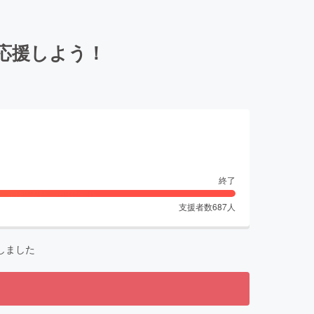
を応援しよう！
終了
支援者数
687
人
しました