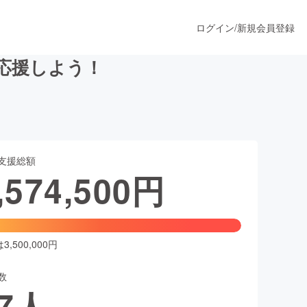
ログイン
/
新規会員登録
を応援しよう！
うすぐ公開されます
支援総額
プロダクト
,574,500
円
ファッション
スポーツ
,500,000円
数
ア
ソーシャルグッド
7
人