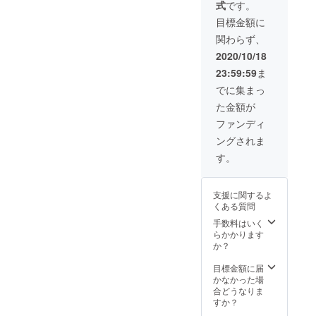
式
です。
性もご
ださ
ざいま
い。
目標金額に
す。 ※
関わらず、
送料込
の価格
2020/10/18
となり
23:59:59
ま
ます。
※商品の
でに集まっ
仕様、
た金額が
デザイ
ンに関
ファンディ
しまし
ングされま
ては一
部変更
す。
になる
可能性
もござ
支援に関するよ
いま
くある質問
す。ご
了承く
手数料はいく
ださ
らかかります
い。
か？
目標金額に届
かなかった場
合どうなりま
すか？