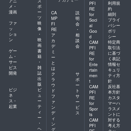
アニ
ス
利用規
PFI
メ・
ポ
約
RE
漫画
ー
CA
説
細則
for
ツ
MP
明
プライ
Soci
ファ
映
FI
会
バシー
al
ッ
像
RE
・
ポリ
Goo
ショ
・
ア
相
シー
d
ン
映
カ
談
特定商
CAM
画
デ
会
取引法
PFI
ゲー
書
ミ
に基づ
RE
ム・
籍
ー
く表記
for
サー
・
と
情報セ
Ente
ビス
雑
は
キュリ
rtain
開発
誌
ク
サ
ティ方
men
出
ラ
ポ
針
t
版
ウ
ー
反社基
CAM
ビジ
ビ
ド
ト
本方針
PFI
ネ
ュ
フ
サ
カスタ
RE
ス・
ー
ァ
ー
マーハ
for
起業
テ
ン
ビ
ラスメ
Spor
ィ
デ
ス
ントに
ts
ー
ィ
対する
CAM
・
ン
考え方
PFI
ヘ
グ
クッ