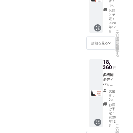
者：
トのお
の価格
0人
届けで
となり
お届
す。 【
ます。
け予
1セット
※商品の
定：
の詳細
2020
仕様、
年12
】 ・本
デザイ
こ
月
体x1 ・
ンに関
の
リ
説明書
しまし
タ
ー
x1 ※お
ては一
ン
詳細を見る
を
届け予
部変更
選
択
定は、
になる
す
る
生産、
可能性
18,
配送状
もござ
況によ
360
いま
円
り遅れ
す。ご
多機能
る可能
了承く
ボディ
性もご
ださ
バッグ
ざいま
い。
「Orion
す。 ※
支援
」2セッ
送料込
者：
トのお
の価格
0人
届けで
となり
お届
す。 【
ます。
け予
1セット
※商品の
定：
の詳細
2020
仕様、
年12
】 ・本
デザイ
こ
月
体x1 ・
ンに関
の
リ
説明書
しまし
タ