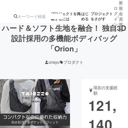
新
ロ
規
グ
会
プロジェクトを掲
はじ
プロジェクト
/
載するには
める
をさがす
イ
員
ン
登
ハード＆ソフト生地を融合！ 独自3D
録
設計採用の多機能ボディバッグ
「Orion」
人気のプロ
注目のリ
注目の新着プロ
募集終了が近いプ
もうすぐ公開
ジェクト
ターン
ジェクト
ロジェクト
されます
unsyu
プロダクト
アート・写真
音楽
現在の支援総
テクノロジー・ガジェット
ゲーム・サ
額
121,
映像・映画
書籍・雑誌
140
ビジネス・起業
チャレンジ