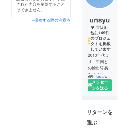
された内容を削除すること
はできません。
unsyu
※投稿する際の注意点
大阪府
他に149件
のプロジェ
クトを掲載
しています
2010年代よ
り、中国と
の輸出貿易
をメイン業
https://www.facebook.com/Unsyu-225446938330839/
務として、
メッセー
会社を設立
ジを送る
しました。
その後、EC
事業にも参
リターンを
入し、業務
を拡大しま
選ぶ
した。