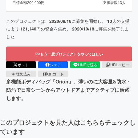
目標金額
200,000
円
支援者数
13
人
このプロジェクトは、
2020/08/18
に募集を開始し、
13
人の支援
により
121,140
円の資金を集め、
2020/10/18
に募集を終了しま
した
もう一度プロジェクトをやってほしい
ポスト
シェア
LINEで送る
URLコピー
埋め込み
QRコード
多機能ボディバッグ「Orion」。薄いのに大容量&防水・
防汚で日常シーンからアウトドアまでアクティブに活躍
します。
このプロジェクトを見た人はこちらもチェックし
ています