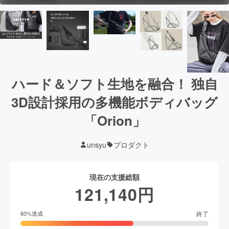
ハード＆ソフト生地を融合！ 独自
3D設計採用の多機能ボディバッグ
「Orion」
unsyu
プロダクト
現在の支援総額
121,140
円
終了
60
%達成