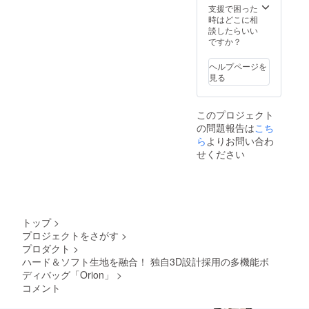
支援で困った
時はどこに相
談したらいい
ですか？
ヘルプページを
見る
このプロジェクト
の問題報告は
こち
ら
よりお問い合わ
せください
トップ
>
プロジェクトをさがす
>
プロダクト
>
ハード＆ソフト生地を融合！ 独自3D設計採用の多機能ボ
ディバッグ「Orion」
>
コメント