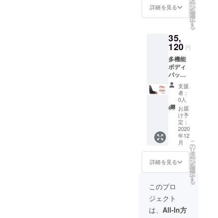
ー
x1 ※お
ては一
ン
詳細を見る
を
届け予
部変更
選
択
定は、
になる
す
る
生産、
可能性
35,
配送状
もござ
況によ
120
いま
円
り遅れ
す。ご
多機能
る可能
了承く
ボディ
性もご
ださ
バッグ
ざいま
い。
「Orion
す。 ※
支援
」4セッ
送料込
者：
トのお
の価格
0人
届けで
となり
お届
す。 【
ます。
け予
1セット
※商品の
定：
の詳細
2020
仕様、
年12
】 ・本
デザイ
こ
月
体x1 ・
ンに関
の
リ
説明書
しまし
タ
ー
x1 ※お
ては一
ン
詳細を見る
を
届け予
部変更
選
択
定は、
になる
す
る
生産、
可能性
このプロ
配送状
もござ
ジェクト
況によ
いま
り遅れ
す。ご
は、
All-In方
る可能
了承く