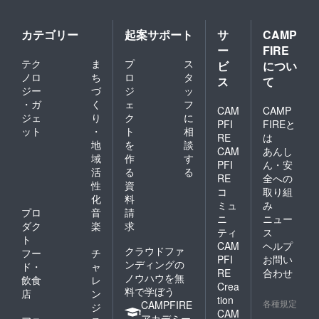
カテゴリー
起案サポート
サ
CAMP
ー
FIRE
テク
ま
プ
ス
ビ
につい
ノロ
ち
ロ
タ
ス
て
ジー
づ
ジ
ッ
・ガ
く
ェ
フ
CAM
CAMP
ジェ
り
ク
に
PFI
FIREと
ット
・
ト
相
RE
は
地
を
談
CAM
あんし
域
作
す
PFI
ん・安
活
る
る
RE
全への
性
資
コ
取り組
化
料
ミュ
み
プロ
音
請
ニ
ニュー
ダク
楽
求
ティ
ス
ト
CAM
ヘルプ
クラウドファ
フー
チ
PFI
お問い
ンディングの
ド・
ャ
RE
合わせ
ノウハウを無
飲食
レ
Crea
料で学ぼう
店
ン
tion
各種規定
CAMPFIRE
ジ
CAM
アカデミー