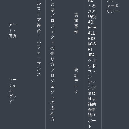
RE
ル
と
キーポ
ふる
ス
は
リシー
さと
ケ
プ
実
納税
ア
ロ
施
AD
アー
舞
ジ
事
FOR
ト・
台
ェ
例
ALL
写真
・
ク
HIO
パ
ト
KOS
フ
の
HI
ォ
作
JFA
ー
り
クラ
マ
方
ウド
ン
プ
統
ファ
ス
ロ
計
ン
ソー
ジ
デ
ディ
シャ
ェ
ー
ング
ル
ク
タ
mac
グッ
ト
hi-ya
ド
の
補助
広
金申
め
請サ
方
ポー
ト