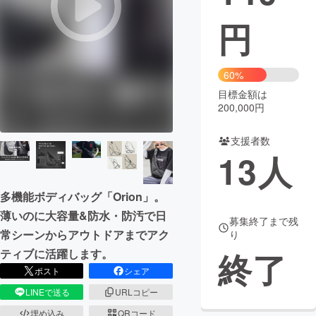
円
まちづくり・地域活性化
CAMPFIRE for Social Good
CAMPFIRE Creation
60%
CAMPFIREふるさと納税
machi-ya
コミュニティ
目標金額は
200,000円
支援者数
13
人
多機能ボディバッグ「Orion」。
薄いのに大容量&防水・防汚で日
募集終了まで残
常シーンからアウトドアまでアク
り
終了
ティブに活躍します。
ポスト
シェア
LINEで送る
URLコピー
埋め込み
QRコード