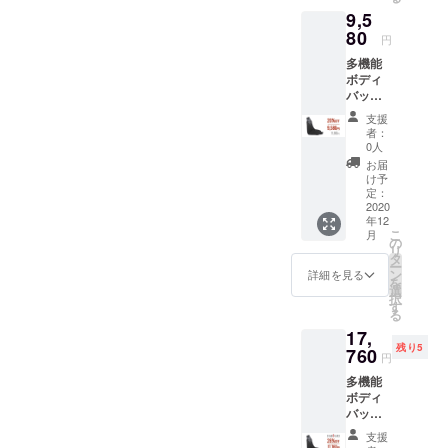
生産、
9,5
配送状
況によ
80
円
り遅れ
多機能
る可能
ボディ
性もご
バッグ
ざいま
「Orion
す。 ※
支援
」1セッ
送料込
者：
トのお
の価格
0人
届けで
となり
お届
す。 【
ます。
け予
1セット
※商品の
定：
の詳細
2020
仕様、
年12
】 ・本
デザイ
こ
月
体x1 ・
ンに関
の
リ
説明書
しまし
タ
ー
x1 ※お
ては一
ン
詳細を見る
を
届け予
部変更
選
択
定は、
になる
す
る
生産、
可能性
17,
配送状
もござ
残り5
況によ
760
いま
円
り遅れ
す。ご
多機能
る可能
了承く
ボディ
性もご
ださ
バッグ
ざいま
い。
「Orion
す。 ※
支援
」2セッ
送料込