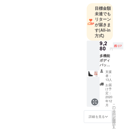
2018年、ク
目標金額
ラウドファ
未達でも
ンディング
リターン
事業にも参
が届きま
入し、主に
す
(All-in
海外から斬
方式)
新なる高品
9,2
質電子製品
残り7
80
円
を日本へ輸
多機能
入し、日本
ボディ
バッグ
のお客様に
「Orion
紹介する。
支援
」1セッ
者：
トのお
13人
届けで
お届
す。 【
け予
1セット
定：
の詳細
2020
年12
】 ・本
こ
月
体x1 ・
の
リ
説明書
タ
ー
x1 ※お
ン
詳細を見る
を
届け予
選
択
定は、
す
る