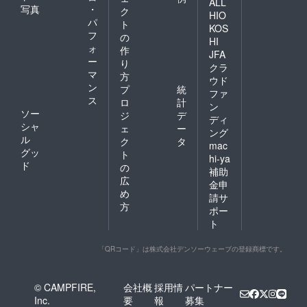
ALL
写真
・
ク
HIO
パ
ト
KOS
フ
の
HI
ォ
作
JFA
ー
り
クラ
マ
方
ウド
ン
プ
統
ファ
ス
ロ
計
ン
ソー
ジ
デ
ディ
シャ
ェ
ー
ング
ル
ク
タ
mac
グッ
ト
hi-ya
ド
の
補助
広
金申
め
請サ
方
ポー
ト
「QRコード」は株式会社デンソーウェーブの登録商標です。
© CAMPFIRE,
会社概
採用情
パートナー
Inc.
要
報
募集