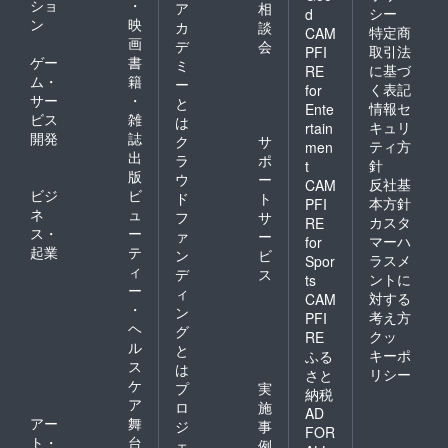
ショ
・
ア
相
シー
d
ン
映
カ
談
特定商
CAM
画
デ
会
取引法
PFI
ゲー
書
ミ
に基づ
RE
ム・
籍
ー
く表記
for
サー
・
と
情報セ
Ente
ビス
雑
は
キュリ
rtain
開発
誌
ク
サ
ティ方
men
出
ラ
ポ
針
t
版
ウ
ー
反社基
CAM
ビジ
ビ
ド
ト
本方針
PFI
ネ
ュ
フ
サ
カスタ
RE
ス・
ー
ァ
ー
マーハ
for
起業
テ
ン
ビ
ラスメ
Spor
ィ
デ
ス
ントに
ts
ー
ィ
対する
CAM
・
ン
考え方
PFI
ヘ
グ
クッ
RE
ル
と
キーポ
ふる
ス
は
リシー
さと
ケ
プ
実
納税
ア
ロ
施
AD
アー
舞
ジ
事
FOR
ト・
台
ェ
例