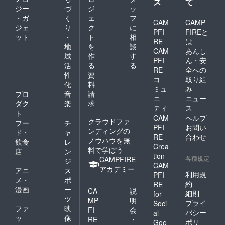
ス
て
ジー
づ
ジ
ッ
・ガ
く
ェ
フ
CAM
CAMP
ジェ
り
ク
に
PFI
FIREと
ット
・
ト
相
RE
は
地
を
談
CAM
あんし
域
作
す
PFI
ん・安
活
る
る
RE
全への
性
資
コ
取り組
化
料
ミュ
み
プロ
音
請
ニ
ニュー
ダク
楽
求
ティ
ス
ト
CAM
ヘルプ
クラウドファ
フー
チ
PFI
お問い
ンディングの
ド・
ャ
RE
合わせ
ノウハウを無
飲食
レ
Crea
料で学ぼう
店
ン
tion
各種規定
CAMPFIRE
ジ
CAM
アカデミー
アニ
ス
利用規
PFI
メ・
ポ
約
RE
漫画
ー
CA
説
細則
for
ツ
MP
明
プライ
Soci
ファ
映
FI
会
バシー
al
ッ
像
RE
・
ポリ
Goo