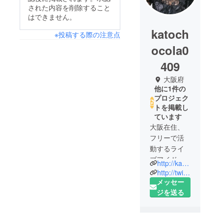
された内容を削除すること
はできません。
katoch
※投稿する際の注意点
ocola0
409
大阪府
他に1件の
プロジェク
トを掲載し
ています
大阪在住、
フリーで活
動するライ
ブアイド
http://katochocola.x0.com
ル。
http://twitter.com/katochocola0409
バンド活
メッセー
動、メイド
ジを送る
カフェでの
勤務を経て