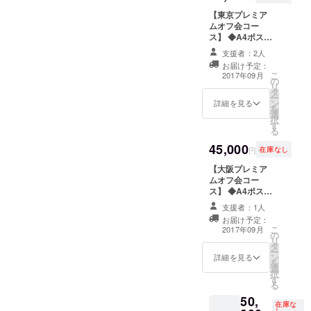
バッジ
にて、日時は後
の為、日程が限
・ア
【東京プレミア
日相談、お時間
られます。東京
ザー
ムオフ会コー
は2時間以内で
近郊にお住まい
カット
ス】 ◆A4ポス
す。 ※飲食代、
で、平日昼間、
写真集
ターラミカ(オフ
交通費などのか
平日夜間、土日
支援者：2人
・2017
会コース限定柄)
かる費用はご負
のお昼などでご
お届け予定：
年生誕
裏一面にメッ
担お願いしま
予定をあけやす
こ
2017年09月
GOLD
の
セージ) ◆写真集
す。 ※公共交通
い方に限らせて
リ
EXPELI
タ
撮影時のチェキ3
機関以外の利用
いただきます。
ー
ENCE
ン
枚set ◆オフ
詳細を見る
はできません。
を
しょこ
選
ショットROM写
※ゲストのアイド
択
らパー
す
真集 ◆あなたが
ルはこちらで選
る
トDVD
選ぶプレミアム
ばせていただき
45,000
・非売
オフ会 ※【ハー
ます。 ※大阪近
円
在庫なし
品CF限
レムオフ会コー
郊にお住まい
【大阪プレミア
定Tシャ
ス】、【プレミ
で、平日昼間、
ムオフ会コー
ツ ◆お
アムオフ会コー
平日夜間、土日
ス】 ◆A4ポス
手紙 ◆
ス】は既にスペ
のお昼などでご
ターラミカ(オフ
写真集
シャルオフ会、
予定をあけやす
支援者：1人
会コース限定柄)
撮影時
お店貸切オフ
い方に限らせて
お届け予定：
裏一面にメッ
のチェ
会、個別撮影会
いただきます。
こ
2017年09月
の
セージ) ◆写真集
キ5枚
のコースをご選
リ
タ
撮影時のチェキ3
set ◆オ
択の方はお選び
ー
ン
枚set ◆オフ
フ
詳細を見る
いただけません
を
選
ショットROM写
ショッ
のでご注意くだ
択
す
真集 ◆あなたが
トROM
さい。 ※プレミ
る
選ぶプレミアム
写真集
アムオフ会と
50,
オフ会 ※【ハー
◆ お店
は、カフェや居
在庫な
し