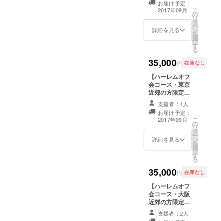
お届け予定：
の撮影
製ポストカード
こ
2017年09月
(衣装2
の
＆特製缶バッジ
リ
着以上
タ
・支援者の皆様
ー
の場
ン
への特別お礼動
詳細を見る
を
合、着
選
画 ・アザーカッ
択
替えの
す
ト写真集 ・非売
る
時間も
品CF限定Tシャ
35,000
含みま
ツ ・2017年生誕
円
在庫なし
す)、個
GOLD
【ハーレムオフ
撮で
EXPELIENCE
会コース・東京
じっく
しょこらパート
近郊の方限定】
り作品
DVD ◆お手紙
◆A4ポスターラ
撮りで
◆写真集撮影時
支援者：1人
ミカ(オフ会コー
きま
のチェキ3枚set
お届け予定：
ス限定柄)裏一面
す。
◆オフショット
こ
2017年09月
の
にメッセージ ◆
※1〜2
ROM写真集 ◆あ
リ
タ
写真集撮影時の
着。衣
なただけに録音
ー
ン
チェキ3枚set ◆
装相談
詳細を見る
したボイスメッ
を
選
オフショット
可。(水
セージCD
択
す
ROM写真集 ◆
着、下
る
ハーレムオフ会
着NG)
35,000
権利 ※【ハーレ
円
在庫なし
ムオフ会コー
【ハーレムオフ
ス】、【プレミ
会コース・大阪
アムオフ会コー
近郊の方限定】
ス】は既にスペ
◆A4ポスターラ
シャルオフ会、
支援者：2人
ミカ(オフ会コー
お店貸切オフ