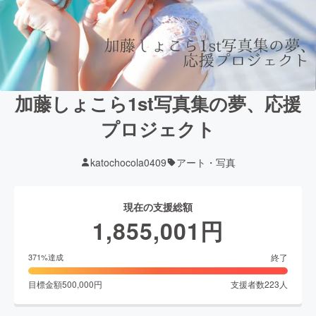
加藤しょこら1st写真集の夢、応援
プロジェクト
katochocola0409
アート・写真
現在の支援総額
1,855,001
円
終了
371
%達成
目標金額
500,000
円
支援者数
223
人