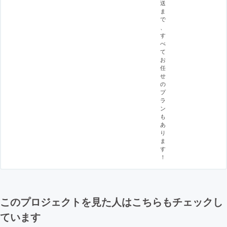
送
ま
で
、
す
べ
て
お
任
せ
の
プ
ラ
ン
も
あ
り
ま
す
！
このプロジェクトを見た人はこちらもチェックし
ています