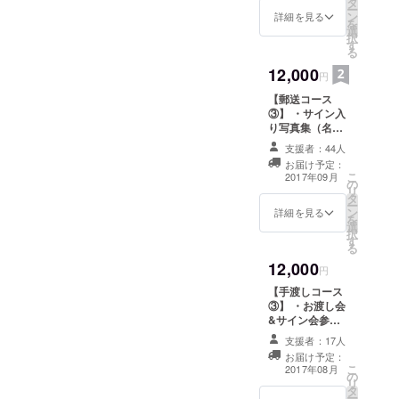
タ
ー
ターラ
ン
詳細を見る
を
ミカ
選
択
(グッズ
す
る
コース
限定柄)
12,000
円
【郵送コース
③】 ・サイン入
り写真集（名前
入り） ・生写真
支援者：44人
2枚(A、B) ・特
お届け予定：
製ポストカード
こ
2017年09月
の
＆特製缶バッジ
リ
タ
・支援者の皆様
ー
ン
への特別お礼動
詳細を見る
を
選
画 ◆メッセージ
択
す
カード ◆アザー
る
カット写真集 ◆
12,000
非売品CF限定T
円
シャツ ◆2017年
【手渡しコース
生誕GOLD
③】 ・お渡し会
EXPELIENCE
&サイン会参加
しょこらパート
権 ・写真集 ・生
DVD
支援者：17人
写真(A、B) ・特
お届け予定：
製ポストカード
こ
2017年08月
の
＆特製缶バッジ
リ
タ
・支援者の皆様
ー