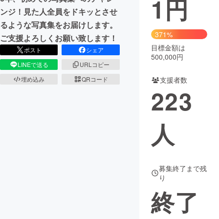
1
円
ンジ！見た人全員をドキッとさせ
まちづくり・地域活性化
るような写真集をお届けします。
371%
ご支援よろしくお願い致します！
目標金額は
CAMPFIRE for Social Good
CAMPFIRE Creation
ポスト
シェア
500,000円
CAMPFIREふるさと納税
machi-ya
コミュニティ
LINEで送る
URLコピー
埋め込み
QRコード
支援者数
223
人
募集終了まで残
り
終了