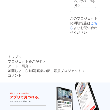
ヘルプページを
◆あな
見る
たのた
めに事
前に選
このプロジェクト
んだお
の問題報告は
こち
みやげ
※カフェ
ら
よりお問い合わ
や居酒
せください
屋、動
物園や
映画な
ど、あ
なたが
行きた
トップ
>
い場所
プロジェクトをさがす
>
にしょ
アート・写真
>
こらと
行ける
加藤しょこら1st写真集の夢、応援プロジェクト
>
一対一
コメント
でのオ
フ会で
す。日
時は後
日相
談、お
時間は4
時間以
内で