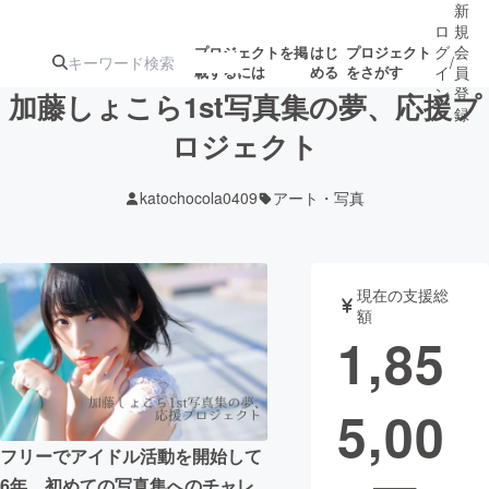
新
ロ
規
グ
会
プロジェクトを掲
はじ
プロジェクト
/
載するには
める
をさがす
イ
員
ン
登
加藤しょこら1st写真集の夢、応援プ
録
ロジェクト
人気のプロ
注目のリ
注目の新着プロ
募集終了が近いプ
もうすぐ公開
katochocola0409
アート・写真
ジェクト
ターン
ジェクト
ロジェクト
されます
アート・写真
音楽
現在の支援総
額
1,85
テクノロジー・ガジェット
ゲーム・サ
5,00
映像・映画
書籍・雑誌
フリーでアイドル活動を開始して
ビジネス・起業
チャレンジ
6年、初めての写真集へのチャレ