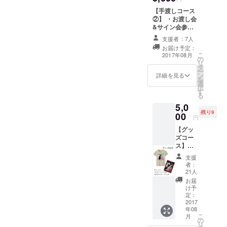
【手渡しコース
②】 ・お渡し会
&サイン会参加
権 ・写真集 ・生
支援者：7人
写真B ◆特製ポ
お届け予定：
ストカード＆特
こ
2017年08月
の
製缶バッジ ◆支
リ
タ
援者の皆様への
ー
ン
特別お礼動画 ※
詳細を見る
を
選
お渡し会&サイ
択
す
ン会にてお渡
る
し、その場で写
5,0
真集にサインし
残り9
00
ます。 ※お渡し
円
会日程 ・
【グッ
8/20(日)昼 大阪
ズコー
・8/31(木)夜 名
ス】
古屋
◆CF達
支援
成記
者：
念・特
21人
製まろT
お届
シャツ
け予
◆特製
定：
クリア
2017
年08
ファイ
こ
月
ル ◆A4
の
リ
ポス