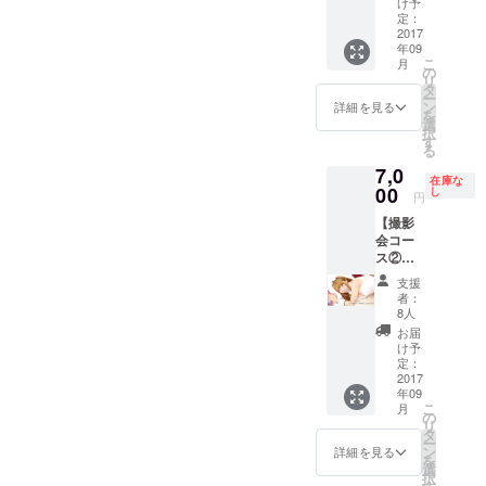
け予
製A4ラ
定：
ミカ(1
2017
年09
部限定
こ
月
柄) ※ゲ
の
リ
ストモ
タ
ー
デルに
ン
詳細を見る
を
小日向
選
択
みのり
す
る
も参加
7,0
しま
在庫な
す。 ※
00
し
円
メイド
【撮影
服での
会コー
撮影。
ス②】
※9/2(土)
・撮影
大阪某
支援
会2部
所撮影
者：
(最大8
スタジ
8人
人)45分
オで行
お届
間 ・特
いま
け予
製A4ラ
す。 加
定：
ミカ(2
2017
藤しょ
年09
部限定
こらに
こ
月
柄) ※ゲ
限り、
の
リ
ストモ
スマ
タ
ー
デルに
ホ、
ン
詳細を見る
を
小日向
チェキ
選
択
みのり
での撮