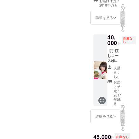
お届け予定：
ス限定柄)裏一面
会、個別撮影会
こ
2018年09月
の
にメッセージ) ◆
のコースをご選
リ
タ
写真集撮影時の
択の方はお選び
ー
ン
チェキ3枚set ◆
詳細を見る
いただけません
を
選
オフショット
のでご注意くだ
択
す
ROM写真集 ◆
さい。 ※ハーレ
る
ハーレムオフ会
ムオフ会とは、
40,
権利 ※【ハーレ
しょこら本人、
在庫な
000
し
ムオフ会コー
アイドルゲスト1
円
ス】、【プレミ
人とあなたでカ
【手渡
アムオフ会コー
フェやカラオケ
しコー
ス】は既にスペ
などに行けるイ
ス④】
シャルオフ会、
ベントです。 ※
・お渡
お店貸切オフ
場所は都内に
支援
し会&サ
会、個別撮影会
者：
て、日時は後日
イン会
1人
のコースをご選
相談、お時間は3
参加権
択の方はお選び
お届
時間以内です。
・写真
け予
いただけません
※飲食代、交通費
集 ・生
定：
のでご注意くだ
などのかかる費
写真
2017
さい。 ※ハーレ
用はご負担お願
年08
(A、
ムオフ会とは、
いします。 ※公
こ
月
B、C)
の
しょこら本人、
共交通機関以外
リ
フルコ
タ
アイドルゲスト1
の利用はできま
ー
ンプ ・
ン
詳細を見る
人とあなたでカ
せん。 ※ゲスト
を
特製ポ
選
フェやカラオケ
のアイドルはこ
択
スト
す
などに行けるイ
ちらで選ばせて
る
カード&
ベントです。 ※
いただきます。
特製缶
45,000
場所は大阪市内
※本人が大阪在住
円
在庫なし