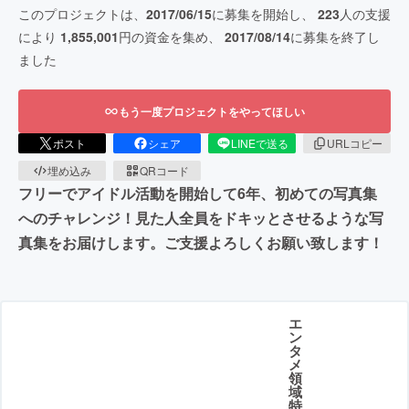
このプロジェクトは、
2017/06/15
に募集を開始し、
223
人の支援
により
1,855,001
円の資金を集め、
2017/08/14
に募集を終了し
ました
もう一度プロジェクトをやってほしい
ポスト
シェア
LINEで送る
URLコピー
埋め込み
QRコード
フリーでアイドル活動を開始して6年、初めての写真集
へのチャレンジ！見た人全員をドキッとさせるような写
真集をお届けします。ご支援よろしくお願い致します！
エ
ン
タ
メ
領
域
特