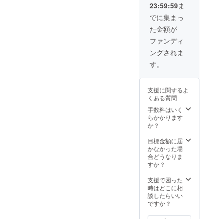
の利用、カラオ
相談し
23:59:59
ま
Tシャツ
ケなどの密室に
ます。
・ア
でに集まっ
なる場所には同
ザー
行できません。
た金額が
カット
※大阪近郊にお住
写真集
ファンディ
まいで、平日昼
・2017
間、平日夜間、
ングされま
年生誕
土日のお昼など
GOLD
す。
でご予定をあけ
EXPELI
やすい方に限ら
ENCE
せていただきま
しょこ
す。
支援に関するよ
らパー
くある質問
トDVD
◆お手
手数料はいく
紙 ◆写
らかかります
真集撮
か？
影時の
チェキ5
目標金額に届
枚set ◆
かなかった場
オフ
合どうなりま
ショッ
すか？
トROM
写真集
支援で困った
◆あな
時はどこに相
たが選
談したらいい
ぶスペ
ですか？
シャル
オフ会