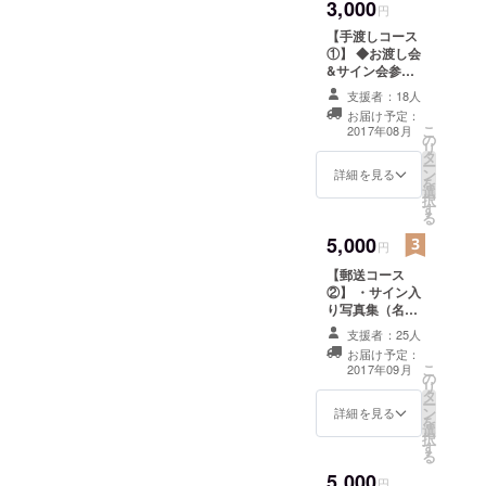
3,000
円
【手渡しコース
①】 ◆お渡し会
&サイン会参加
権 ◆写真集 ◆生
支援者：18人
写真B ※お渡し会
お届け予定：
&サイン会にて
こ
2017年08月
の
お渡し、その場
リ
タ
で写真集にサイ
ー
ン
ンします。 ※お
詳細を見る
を
選
渡し会日程 ・
択
す
8/20(日)昼 大阪
る
・8/31(木)夜 名
5,000
古屋
円
【郵送コース
②】 ・サイン入
り写真集（名前
入り） ・生写真
支援者：25人
A ・お礼フリー
お届け予定：
ペーパー ◆特製
こ
2017年09月
の
ポストカード＆
リ
タ
特製缶バッジ ◆
ー
ン
支援者の皆様へ
詳細を見る
を
選
の特別お礼動画
択
す
る
5,000
円