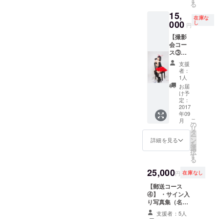
す
る
も参加
影も可
15,
しま
能で
在庫な
す。 ※
000
す。
し
円
チャイ
【撮影
ナ服で
会コー
の撮
ス③】
影。
・一対
※9/2(土)
支援
一個別
大阪某
者：
撮影会
所撮影
1人
・特製
スタジ
お届
A4ラミ
オで行
け予
カ(個撮
いま
定：
限定柄)
2017
す。 加
年09
※9/2(土)
藤しょ
こ
月
大阪某
こらに
の
リ
所撮影
限り、
タ
ー
スタジ
スマ
ン
詳細を見る
を
オで行
ホ、
選
択
いま
チェキ
す
る
す。 ス
での撮
マホ、
25,000
影も可
円
在庫なし
チェキ
能で
での撮
【郵送コース
す。
影も可
④】 ・サイン入
能で
り写真集（名前
す。
入り） ・生写真
支援者：5人
※50分間
2枚(A、B) ・特