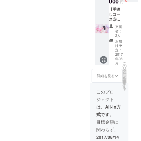
000
レムオフ会コー
を1店舗
酒屋、動物園や
円
ス】、【プレミ
貸切！
映画館など、あ
【手渡
アムオフ会コー
晩ごは
なたが行きたい
しコー
ス】は既にスペ
んイベ
場所にしょこら
ス⑤】
シャルオフ会、
ント ※
と行ける一対一
・お渡
お店貸切オフ
晩ごは
でのオフ会で
支援
し会&サ
会、個別撮影会
んイベ
者：
す。日時は後日
イン会
2人
のコースをご選
ント
相談、お時間は2
参加権
択の方はお選び
は、お
お届
時間程度です。
・写真
け予
いただけません
店を2時
※飲食代、交通費
集 ・生
定：
のでご注意くだ
間貸切
などのかかる費
写真
2017
さい。 ※プレミ
にして
用はご負担お願
年08
(A、
アムオフ会と
目の前
いします。 ※公
こ
月
B、C)
の
は、カフェや居
でしょ
共交通機関以外
リ
フルコ
タ
酒屋、動物園や
こらが
の利用、カラオ
ー
ンプ ・
ン
詳細を見る
映画館など、あ
ごはん
ケなどの密室に
を
特製ポ
選
なたが行きたい
を作り
なる場所には同
択
スト
す
場所にしょこら
ふるま
行できません。
る
カード&
このプロ
と行ける一対一
いま
※本人が大阪在住
特製缶
でのオフ会で
す。お
の為、日程が限
ジェクト
バッジ
す。日時は後日
片づけ
られます。東京
・写真
は、
All-In方
相談、お時間は2
や準備
近郊にお住まい
集撮影
時間程度です。
を共同
で、平日昼間、
式
です。
時に
※飲食代、交通費
で行っ
平日夜間、土日
撮った
目標金額に
などのかかる費
ても
のお昼などでご
チェキ3
用はご負担お願
OK！開
予定をあけやす
関わらず、
枚set ・
いします。 ※公
催日時
い方に限らせて
非売品
2017/08/14
共交通機関以外
は後日
いただきます。
CF限定