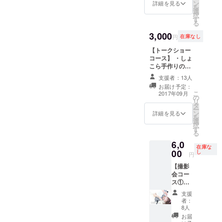
ン
への特別お礼動
詳細を見る
を
選
画 ◆アザーカッ
択
す
ト写真集 ◆2017
る
年生誕GOLD
3,000
EXPELIENCE
円
在庫なし
しょこらパート
【トークショー
DVD ◆非売品
コース】 ・しょ
CF限定Tシャツ
こら手作りの
※お渡し会&サイ
ディナーを食べ
ン会にてお渡
支援者：13人
ながら、ファン
し、その場で写
お届け予定：
ミーティング形
真集にサインし
こ
2017年09月
の
式で楽しめる
ます。 ※お渡し
リ
タ
トークショー。
会日程 ・
ー
ン
(手作りディナー
詳細を見る
8/20(日)昼 大阪
を
選
付き) ・来場特典
・8/31(木)名古
択
す
生写真C ※写真集
屋
る
製作秘話を中心
6,0
に語ります。
在庫な
00
し
※9/2 大阪市内に
円
て20:00〜22:30
【撮影
開催 ※別途ワン
会コー
ドリンク代が必
ス①】
要です。
・撮影
支援
会1部
者：
(最大8
8人
人)45分
お届
間 ・特