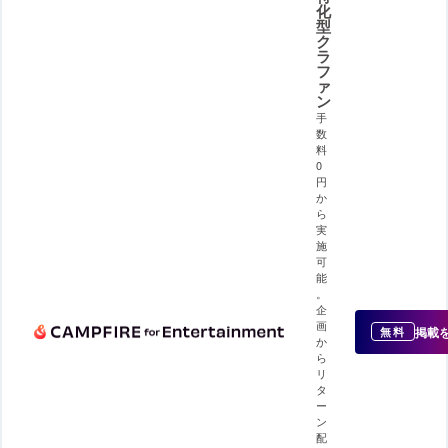
化
型
ク
ラ
フ
ァ
ン
手
数
料
0
円
か
ら
実
施
可
能
。
企
画
掲載
無料
か
ら
リ
タ
ー
ン
配