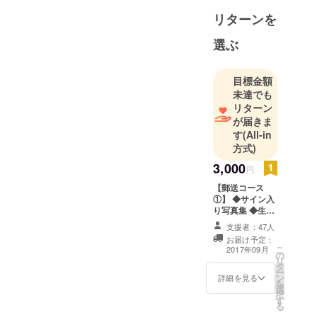
2011年から
リターンを
フリーアイ
ドルの道
選ぶ
へ。
2013年、大
目標金額
阪日本橋
未達でも
「IDOLmeet
リターン
s」オープン
が届きま
立ち上げに
す
(All-in
協力し、店
方式)
長に就任。
3,000
円
自身作詞の
【郵送コース
オリジナル
①】 ◆サイン入
曲を中心に
り写真集 ◆生写
真A ◆お礼フ
東名阪でラ
支援者：47人
リーペーパー
イブ活動を
お届け予定：
こ
2017年09月
行なってい
の
リ
タ
ー
ン
詳細を見る
を
選
択
す
る