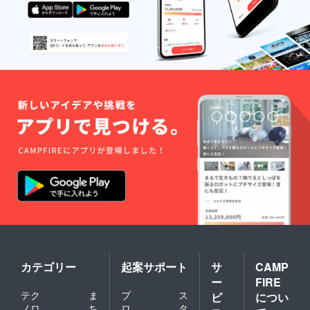
す。プ
リクラ
や写真
撮影な
ども可
能で
す。 ※
飲食
代、交
通費な
どのか
かる費
用はご
負担お
願いし
ます。
※公共交
通機関
以外の
利用、
カラオ
ケなど
の密室
になる
カテゴリー
起案サポート
サ
CAMP
場所に
ー
FIRE
は同行
テク
ま
プ
ス
ビ
につい
できま
ノロ
ち
ロ
タ
せん。