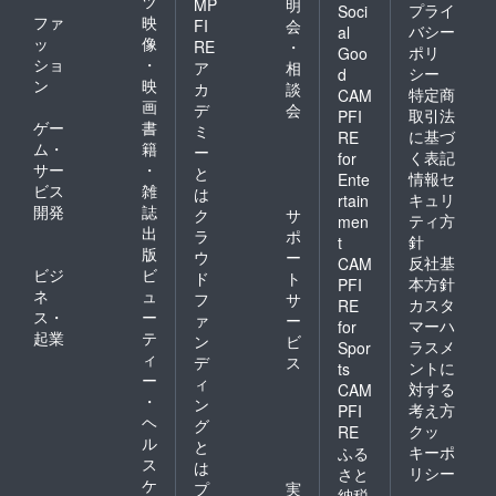
ツ
MP
明
プライ
Soci
数：全
ファ
映
FI
会
バシー
al
角10文
ッ
像
RE
・
ポリ
字（半
Goo
ショ
・
ア
相
角20文
シー
d
ン
映
字）以
カ
談
特定商
CAM
内で備
画
デ
会
取引法
PFI
考欄に
ゲー
書
ミ
に基づ
RE
ご記入
ム・
籍
ー
く表記
for
くださ
サー
・
と
い。ま
情報セ
Ente
ビス
雑
は
た、ご
キュリ
rtain
開発
誌
希望の
ク
サ
ティ方
men
お名前
出
ラ
ポ
針
t
の記載
版
ウ
ー
反社基
CAM
が無い
ビジ
ビ
ド
ト
場合
本方針
PFI
ネ
ュ
フ
サ
も、
カスタ
RE
ス・
ー
「記載
ァ
ー
マーハ
for
不要」
起業
テ
ン
ビ
ラスメ
Spor
と判断
ィ
デ
ス
ントに
ts
させて
ー
ィ
対する
頂きま
CAM
・
ン
すので
考え方
PFI
ヘ
ご了承
グ
クッ
RE
願いま
ル
と
キーポ
ふる
す。 ※
ス
は
リシー
さと
エン
ケ
プ
実
納税
ディン