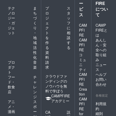
した場
ー
FIRE
「備考
合は、
テク
ま
プ
ス
欄」に
ビ
につい
CAMPF
必ず(2)
ノロ
ち
ロ
タ
IREのア
ス
て
の【エ
カウン
ジー
づ
ジ
ッ
ンドク
ト名で
・ガ
く
ェ
フ
レジッ
CAM
CAMP
記載致
ジェ
り
ク
に
ト＋サ
しま
PFI
FIREと
ット
・
ト
相
イトに
す。
RE
は
記載し
地
を
談
※2021
CAM
あんし
たいお
年1月～
域
作
す
PFI
ん・安
名前】
2021年
活
る
る
or【記
RE
全への
2月発送
性
資
載不
コ
取り組
予定
化
料
要】の
ミュ
み
記入を
プロ
音
請
ニ
ニュー
お願い
ダク
楽
求
ティ
ス
致しま
ト
CAM
ヘルプ
す。ま
クラウドファ
フー
チ
た、支
PFI
お問い
ンディングの
ド・
ャ
援者様
RE
合わせ
ノウハウを無
飲食
レ
のお名
Crea
料で学ぼう
前の掲
店
ン
tion
載を希
各種規定
CAMPFIRE
ジ
CAM
望する
アカデミー
アニ
ス
場合、
利用規
PFI
メ・
ポ
ご希望
約
RE
漫画
ー
の内容
CA
説
細則
for
を文字