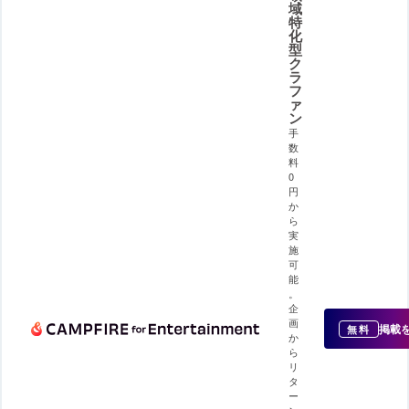
域
特
化
型
ク
ラ
フ
ァ
ン
手
数
料
0
円
か
ら
実
施
可
能
。
企
画
掲載
無料
か
ら
リ
タ
ー