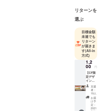
いつの間に
か壁に出来
リターンを
た黒いシミ
のような、
選ぶ
非日常。
ZOMBILiCA
目標金額
はそんな現
未達でも
実の中で垣
リターン
間見る、ほ
が届きま
んの少し不
す
(All-in
方式)
気味で、非
現実的で、
1,2
00
それ故に好
円
奇心を擽ら
【CF限
定デザ
れるような
イン】
世界観を愛
(1)缶
支援
するブラン
バッチ
者：
(原作
ドです。
19人
ver.) ・
お届
個数：1
け予
点 ・サ
定：
イズ：
2021