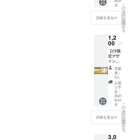
年01
100mm
こ
月
×100m
の
リ
m (2)ポ
タ
ー
スト
ン
詳細を見る
を
カード
選
択
・個
す
る
数：1点
1,2
(全3
種、1枚
00
円
ランダ
【CF限
ム配布)
定デザ
※2021
イン】
年1月～
(1)缶
2021年
支援
バッチ
2月発送
者：
(ＳＤ
予定
5人
ver.) ・
お届
個数：1
け予
点 ・サ
定：
イズ：
2021
年01
100mm
こ
月
×100m
の
リ
m (2)ポ
タ
ー
スト
ン
詳細を見る
を
カード
選
択
・個
す
る
数：1点
3,0
(全3