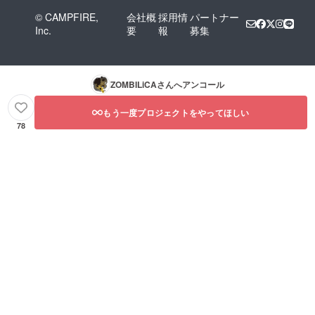
ト名で
© CAMPFIRE,
会社概
採用情
パートナー
記載致
Inc.
要
報
募集
しま
す。 ※
リター
ンは、
2021年
ZOMBILiCA
さんへアンコール
1月～
2021年
2月発送
もう一度プロジェクトをやってほしい
予定
78