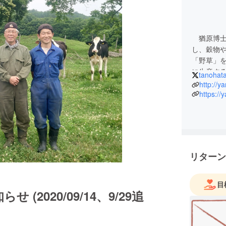
猶原博士
し、穀物
「野草」
に生産す
tanohat
いるのは
http://y
高知県に1
https://y
全て添加
安全とお
由。 そ
いい。で
の健康の
リターン
からこそ
の信頼を
目
2020/09/14、9/29追