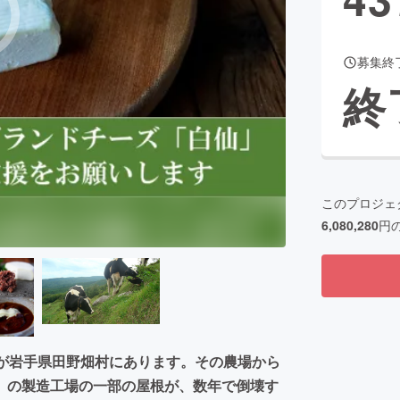
募集終
CAMPFIRE for Social Good
CAMPFIRE Creation
終
CAMPFIREふるさと納税
machi-ya
コミュニティ
このプロジェ
6,080,280
円
軒が岩手県田野畑村にあります。その農場から
」の製造工場の一部の屋根が、数年で倒壊す