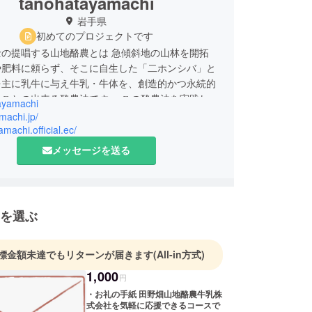
tanohatayamachi
岩手県
初めてのプロジェクトです
の提唱する山地酪農とは 急傾斜地の山林を開拓
や肥料に頼らず、そこに自生した「二ホンシバ」と
を主に乳牛に与え牛乳・牛体を、創造的かつ永続的
ることの出来る酪農法です。 この酪農法を実践して
ayamachi
、岩手県田野畑村に2軒（熊谷農場・吉塚農場）、
amachi.jp/
軒の3軒のみである。 弊社で販売している商品は、
amachi.official.ec/
物・保存料不使用。 そこから生まれるものは、安心
メッセージを送る
客様との信頼です。 酪農から販売までこだわる理
れは、「乳量のことだけ考えたら、他の餌を与えたら
もそれはしない。 全ては商品を口にする、人と乳牛
ため。そして、自然のため。」 この強い信念がある
を選ぶ
、弊社はこれからも安心・安全な製品とお客様から
作り続けていきます。
標金額未達でもリターンが届きます
(All-in方式)
1,000
円
・お礼の手紙 田野畑山地酪農牛乳株
式会社を気軽に応援できるコースで