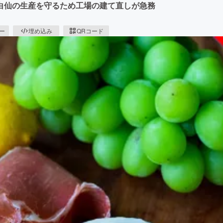
白仙の生産を守るため工場の建て直しが急務
ピー
埋め込み
QRコード