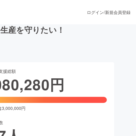
ログイン
/
新規会員登録
の生産を守りたい！
うすぐ公開されます
支援総額
プロダクト
080,280
円
ファッション
スポーツ
,000,000円
数
ア
ソーシャルグッド
7
人