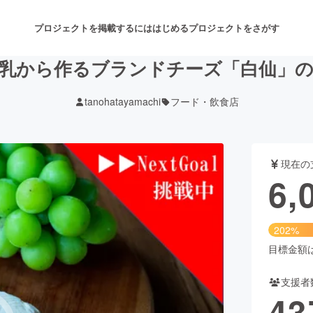
プロジェクトを掲載するには
はじめる
プロジェクトをさがす
乳から作るブランドチーズ「白仙」
tanohatayamachi
フード・飲食店
注目のリターン
注目の新着プロジェクト
募集終了が近いプロジェクト
も
現在の
音楽
舞台・パフォーマンス
6,
ゲーム・サービス開発
フード・飲食店
202%
書籍・雑誌出版
アニメ・漫画
目標金額は3
支援者
チャレンジ
ビューティー・ヘルスケ
43