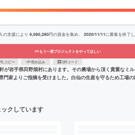
人の支援により
6,080,280
円の資金を集め、
2020/11/11
に募集を終了し
もう一度プロジェクトをやってほしい
RLコピー
埋め込み
QRコード
2軒が岩手県田野畑村にあります。その農場から頂く貴重なミ
専門家よりご指摘を受けました。白仙の生産を守るため工場の
ェックしています