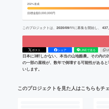
202
%達成
目標金額
3,000,000
円
このプロジェクトは、
2020/09/11
に募集を開始し、
437
ポスト
シェア
LINEで送る
U
日本に3軒しかない、本当の山地酪農。その内の
の一部の屋根が、数年で倒壊する可能性があると
いします。
このプロジェクトを見た人はこちらもチ