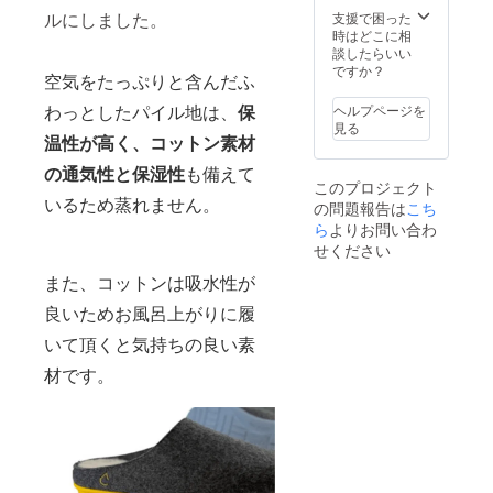
時期が
ルにしました。
支援で困った
遅れる
時はどこに相
場合が
談したらいい
ござい
ですか？
空気をたっぷりと含んだふ
ます。
わっとしたパイル地は、
保
ヘルプページを
見る
温性が高く、コットン素材
の通気性と保湿性
も備えて
このプロジェクト
いるため蒸れません。
の問題報告は
こち
ら
よりお問い合わ
せください
また、コットンは吸水性が
良いためお風呂上がりに履
いて頂くと気持ちの良い素
材です。