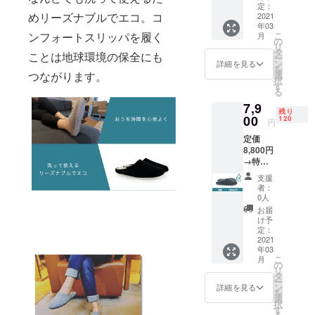
える影響は
トス
定：
めリーズナブルでエコ。コ
非常に大き
リッパ1
2021
年03
足 (本
いです。
こ
ンフォートスリッパを履く
月
体、保
の
リ
存袋) カ
タ
ことは地球環境の保全にも
ー
ラーは
だからこ
ン
詳細を見る
を
第一希
選
つながります。
そ、2020年8
択
望のカ
す
る
月にサス
ラーを
7,9
お選び
ティナブル
残り
くださ
00
120
円
ファッショ
い。 ※
定価
ンブランド
それぞ
8,800円
れのカ
「一生」を
→特別
ラーが
立ち上げ
価格
60足の
支援
7,900円
応援に
CAMP FIRE
者：
内容 コ
満たな
0人
さんで支援
ン
い場合
お届
を募りまし
フォー
はどち
け予
トス
らか多
定：
た。
リッパ1
2021
い方一
年03
足 (本
色の展
こ
月
体、保
Clearwaters
開とな
の
リ
存袋) カ
ります
タ
も同様に靴
ー
ラーは
ことご
ン
詳細を見る
を
の業界が及
第一希
了承く
選
択
望のカ
ださ
す
ぼす気候変