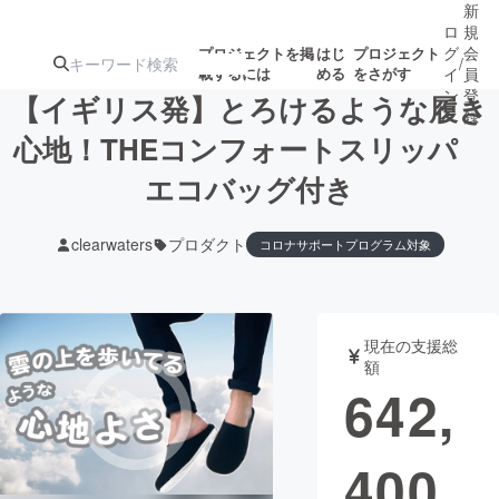
新
ロ
規
グ
会
プロジェクトを掲
はじ
プロジェクト
/
載するには
める
をさがす
イ
員
ン
登
【イギリス発】とろけるような履き
録
心地！THEコンフォートスリッパ
エコバッグ付き
人気のプロ
注目のリ
注目の新着プロ
募集終了が近いプ
もうすぐ公開
ジェクト
ターン
ジェクト
ロジェクト
されます
clearwaters
プロダクト
コロナサポートプログラム対象
アート・写真
音楽
現在の支援総
テクノロジー・ガジェット
ゲーム・サ
額
642,
映像・映画
書籍・雑誌
400
ビジネス・起業
チャレンジ