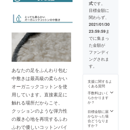
式
です。
れのカ
ます。
ラーが
目標金額に
60足の
関わらず、
応援に
満たな
2021/01/30
い場合
23:59:59
ま
はどち
らか多
でに集まっ
い方一
た金額が
色の展
開とな
ファンディ
ります
ングされま
ことご
了承く
す。
ださ
あなたの足をふんわり包む
い。 ・
中敷きは最高級の柔らかい
商品代
支援に関するよ
金に
オーガニックコットンを使
くある質問
は、ご
自宅ま
手数料はいく
用しています。直接素足に
での送
らかかります
料も含
触れる場所だからこそ、
か？
まれて
クッションのような弾力性
お りま
目標金額に届
す。 ・
かなかった場
の履き心地を再現するふわ
製造状
合どうなりま
況によ
すか？
ふわで優しいコットンパイ
り出荷