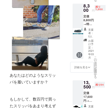
る
ラーを
い。 ・
動をどうに
8,3
お選び
商品代
残り
かしたいと
くださ
00
金に
1,000
円
い。 ※
は、ご
いうSamと
定価
それぞ
自宅ま
Seanに共感
8,800円
れのカ
での送
→特別
ラーが
し、日本の
料も含
価格
60足の
まれて
支援
総代理店と
8,300円
応援に
お りま
者：
なりまし
内容 コ
満たな
す。 ・
0人
ン
い場合
製造状
た。
お届
フォー
はどち
況によ
け予
トス
らか多
定：
り出荷
リッパ1
2021
「プラス
い方一
時期が
年03
足 (本
色の展
遅れる
チックを買
こ
月
体、保
開とな
の
場合が
リ
うのではな
存袋) カ
ります
タ
ござい
ー
ラーは
ことご
ン
く履こ
ます。
詳細を見る
を
第一希
了承く
選
う！」応援
択
望のカ
あなたはどのようなスリッ
ださ
す
る
頂けますと
ラーを
い。 ・
パを履いていますか？
13,
お選び
商品代
幸いです。
残り54
くださ
500
金に
円
い。 ※
は、ご
定価
それぞ
自宅ま
17,600
れのカ
での送
もしかして、数百円で買っ
円→特
ラーが
料も含
別価格
60足の
たスリッパをあまり考えず
まれて
支援