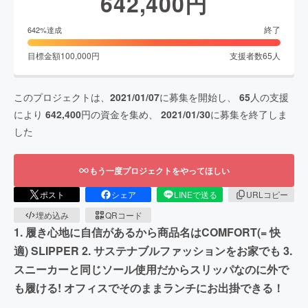
642,400
円
終了
642
%達成
目標金額
100,000
円
支援者数
65
人
このプロジェクトは、
2021/01/07
に募集を開始し、
65
人の支援
により
642,400
円の資金を集め、
2021/01/30
に募集を終了しま
した
もう一度プロジェクトをやってほしい
ポスト
シェア
LINEで送る
URLコピー
埋め込み
QRコード
1. 履き心地に自信があるから商品名はCOMFORT(= 快
適) SLIPPER 2. サステナブルファッションをお家でも 3.
スニーカーと同じソール使用だからスリッパなのに外で
も履ける! オフィスでそのままランチにお出掛できる！