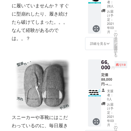
13,500
応援に
お りま
者：
に履いていませんか？ すぐ
円 内容
満たな
す。 ・
28人
コン
い場合
製造状
お届
に型崩れしたり、履き続け
フォー
はどち
況によ
け予
トス
らか多
定：
り出荷
たら破けてしまった。。。
リッパ2
2021
い方一
時期が
年03
足 (本
色の展
なんて経験があるので
遅れる
こ
月
体、保
開とな
の
場合が
リ
は。。？
存袋) カ
ります
タ
ござい
ー
ラーは
ことご
ン
ます。
詳細を見る
を
第一希
了承く
選
択
望のカ
ださ
す
る
ラーと
い。 ・
66,
第二希
商品代
残り10
望のカ
000
金に
円
ラーを
は、ご
定価
お選び
自宅ま
88,000
くださ
での送
円→特
い。 ※
料も含
別価格
それぞ
まれて
支援
66,000
れのカ
お りま
者：
円 内容
ラーが
す。 ・
0人
コン
60足の
製造状
お届
フォー
応援に
況によ
け予
トス
満たな
定：
り出荷
スニーカーや革靴にはこだ
リッパ
2021
い場合
時期が
年03
10足 (本
はどち
遅れる
こ
わっているのに、毎日履き
月
体、保
らか多
の
場合が
リ
存袋) 来