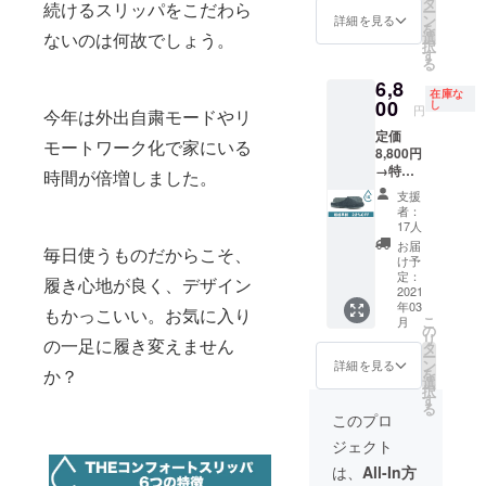
い方一
タ
ござい
続けるスリッパをこだわら
ー
客セッ
色の展
ン
ます。
詳細を見る
を
トは別
開とな
選
ないのは何故でしょう。
択
途問い
ります
す
る
合わせ
ことご
6,8
にてサ
了承く
在庫な
イズと
00
ださ
し
円
今年は外出自粛モードやリ
カラー
い。 ・
定価
のヒア
商品代
モートワーク化で家にいる
8,800円
リング
金に
→特別
をさせ
は、ご
時間が倍増しました。
価格
て頂き
自宅ま
支援
6,800円
ます。
での送
者：
内容 コ
・商品
料も含
17人
ン
代金に
まれて
お届
毎日使うものだからこそ、
フォー
は、ご
お りま
け予
トス
自宅ま
定：
す。 ・
履き心地が良く、デザイン
リッパ1
2021
での送
製造状
年03
足 (本
料も含
もかっこいい。お気に入り
況によ
こ
月
体、保
まれて
の
り出荷
リ
の一足に履き変えません
存袋) カ
お りま
タ
時期が
ー
ラーは
す。 ・
ン
遅れる
詳細を見る
を
か？
第一希
製造状
選
場合が
択
望のカ
況によ
す
ござい
る
ラーを
り出荷
ます。
このプロ
お選び
時期が
ジェクト
くださ
遅れる
い。 ※
場合が
は、
All-In方
それぞ
ござい