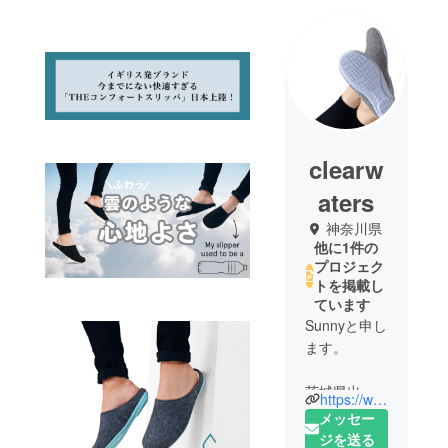
clearw
aters
神奈川県
他に1件の
プロジェク
トを掲載し
ています
Sunnyと申し
ます。
茨城県出
https://www.instagram.com/clearwatersjapan/
身、新潟県
メッセー
在住。
ジを送る