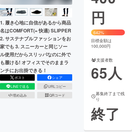
円
まちづくり・地域活性化
1. 履き心地に自信があるから商品
CAMPFIRE for Social Good
CAMPFIRE Creation
名はCOMFORT(= 快適) SLIPPER
642%
2. サステナブルファッションをお
CAMPFIREふるさと納税
machi-ya
コミュニティ
目標金額は
家でも 3. スニーカーと同じソー
100,000円
ル使用だからスリッパなのに外で
支援者数
も履ける! オフィスでそのままラ
65
人
ンチにお出掛できる！
ポスト
シェア
LINEで送る
URLコピー
募集終了まで残
埋め込み
QRコード
り
終了