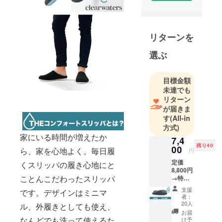
帰国前に暮
らしていた
リターンを
シンガポー
ルではイル
選ぶ
ビゾンテ、
タトラスな
目標金額
どのラグ
未達でも
ジュアリー
リターン
ブランドを
が届きま
取り扱うセ
す
(All-in
レクト
方式)
ショップの
家にいる時間が増えたか
7,4
店長をして
残り40
00
ら、家を心地よく。毎日履
円
ました。
定価
くスリッパの履き心地にと
8,800円
ことんこだわったスリッパ
→特別
ファッショ
価格
ン業界は残
支援
です。デザインはミニマ
7,400円
者：
念ながら気
内容 コ
20人
ル、外履きとしても使え、
ン
候変動に与
お届
フォー
なんどでも洗って使えるた
け予