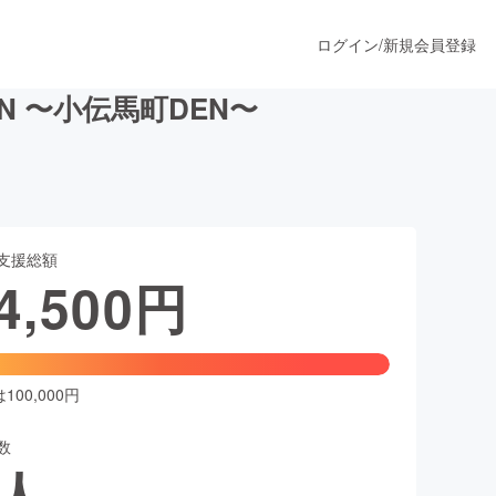
ログイン
/
新規会員登録
N 〜小伝馬町DEN〜
うすぐ公開されます
支援総額
プロダクト
4,500
円
ファッション
スポーツ
00,000円
数
ア
ソーシャルグッド
人