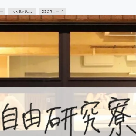
ピー
埋め込み
QRコード