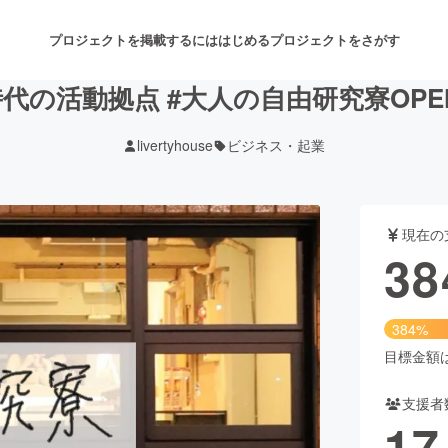
プロジェクトを掲載するには
はじめる
プロジェクトをさがす
代の活動拠点 #大人の自由研究寮OPE
livertyhouse
ビジネス・起業
注目のリターン
注目の新着プロジェクト
募集終了が近いプロジェクト
も
現在の
音楽
舞台・パフォーマンス
38
ゲーム・サービス開発
フード・飲食店
384%
書籍・雑誌出版
アニメ・漫画
目標金額は1
支援者
チャレンジ
ビューティー・ヘルスケ
17