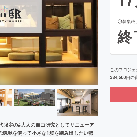
募集終
CAMPFIRE for Social Good
CAMPFIRE Creation
終
CAMPFIREふるさと納税
machi-ya
コミュニティ
このプロジェ
384,500
円の
り20代限定の#大人の自由研究としてリニューア
の環境を使って小さな1歩を踏み出したい勢