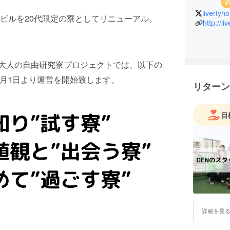
livertyh
ビルを20代限定の寮としてリニューアル。
http://l
#大人の自由研究寮プロジェクトでは、以下の
1月1日より運営を開始致します。
リターン
目
詳細を見