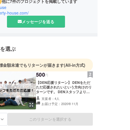
他に7件のプロジェクトを掲載しています
ouse
iverty-house.com/
メッセージを送る
を選ぶ
標金額未達でもリターンが届きます
(All-in方式)
500
円
【DEN応援リターン】 DENをただ
ただ応援されたいという方向けのリ
ターンです。 DENスタッフより感
謝のメールをお送りいたします。
支援者：4人
お届け予定：2020年11月
このリターンを選択する
る