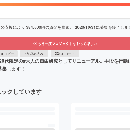
人の支援により
384,500
円の資金を集め、
2020/10/31
に募集を終了しま
もう一度プロジェクトをやってほしい
RLコピー
埋め込み
QRコード
1日より20代限定の#大人の自由研究としてリニューアル。手段を
募集します！
ェックしています