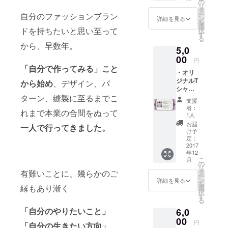
っと出
の
リ
かけて
タ
ー
自分のファッションブラン
くる
ン
詳細を見る
を
ね！！
選
ドを持ちたいと思い至って
択
」とい
す
る
う意味
から、早数年。
5,0
です。
Tシャ
00
円
ツの上
「自分で作ってみる」こと
・オリ
を兎の
ジナルT
足あと
から始め
、デザイン、パ
シャ
が走っ
ターン、縫製に至るまでこ
ツ
ている
支援
「Ich
デザイ
者：
れまで本業の合間をぬって
bin kurz
ン。 ・
1人
weg !!
ローズ
お届
一人で行ってきました。
」 ド
ネック
け予
イツ語
レス
定：
で
2017
（赤、
年12
「ちょ
白、
こ
月
っと出
桃、
の
リ
かけて
青、紫
タ
有難いことに、幾らかのご
ー
くる
のうち
ン
詳細を見る
を
ね！！
縁もあり漸く
ご希望
選
択
」とい
のお色1
す
る
う意味
点。）
「自分のやりたいこと」
6,0
です。
Tシャ
00
円
「自分の生きたい方向」
ツの上