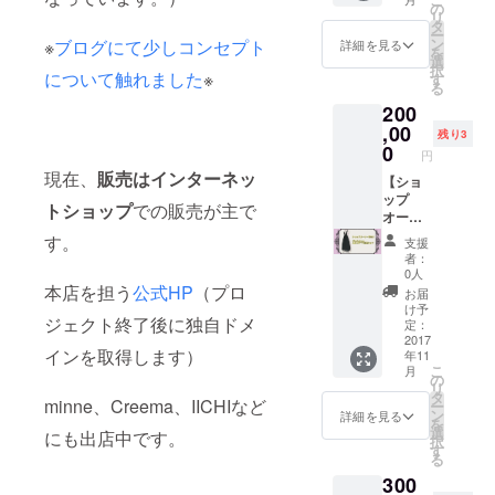
ワン
ス 10
の
リ
ピース
個（全5
タ
ー
などを
色、各2
ン
※
ブログにて少しコンセプト
詳細を見る
を
作るこ
こず
選
択
とが可
つ） -
について触れました
※
す
る
能で
Kaninc
200
す。 デ
hen- 商
ザイン
品カタ
,00
残り3
のご要
ログ(ご
0
円
望など
希望の
現在、
販売はインターネッ
も承り
場合の
【ショ
ます。
みお付
ップ
トショップ
での販売が主で
３名様
けして
オー
まで。
いま
ナー様
す。
支援
す。）
向け】
者：
‐Kaninc
新作サ
0人
hen‐正
ロペッ
本店を担う
公式HP
（プロ
お届
規取扱
ト 16
け予
ジェクト終了後に独自ドメ
店とし
着 ロー
定：
て、
ズネッ
2017
インを取得します）
年11
HP、
クレ
こ
月
SNSに
ス 60
の
リ
てご紹
個（全5
タ
minne、Creema、IICHIなど
ー
介、告
色、各
ン
詳細を見る
を
知をさ
12こず
選
にも出店中です。
択
せてい
つ） -
す
る
ただき
Kaninc
300
ます。
hen- 商