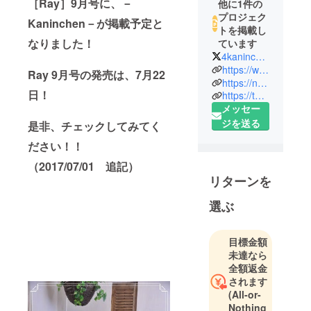
［Ray］9月号に、－
他に1件の
プロジェク
Kaninchen－が掲載予定と
トを掲載し
なりました！
ています
4kaninchen4
https://www.kaninchen.tokyo/
Ray 9月号の発売は、7月22
https://note.com/4kaninchen4
日！
https://twitter.com/4kaninchen4
メッセー
ジを送る
是非、チェックしてみてく
ださい！！
（2017/07/01 追記）
リターンを
選ぶ
目標金額
未達なら
全額返金
されます
(All-or-
Nothing