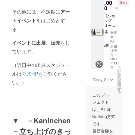
ご不明
品カタ
,00
残り3
点がご
ログ(ご
0
円
その他には、不定期に
アー
ざいま
希望の
したら
場合の
【ショ
トイベント
をはじめとす
ご連絡
みお付
ップ
くださ
けして
オー
る、
い。
いま
ナー様
支援
す。）
向け】
者：
‐Kaninc
新作サ
0人
イベントに出展、販売
をし
hen‐正
ロペッ
お届
規取扱
ト 25
ています。
け予
店とし
着 ロー
定：
て、
ズネッ
2017
年11
HP、
クレ
（近日中の出展スケジュー
こ
月
SNSに
ス 85
の
リ
ルは
公式HP
をご覧くださ
てご紹
個（全5
タ
ー
介、告
色、各
ン
詳細を見る
い。）
を
知をさ
12こず
選
択
せてい
つ） -
す
る
ただき
Kaninc
このプロ
ます。
hen- 商
ジェクト
ご不明
品カタ
点がご
ログ＋
は、All-or-
ざいま
フライ
Nothing方式
したら
ヤー等
▼ －Kaninchen
ご連絡
の販促
です。
くださ
用品
－
立ち上げのきっ
目標金額を
い。
‐Kaninc