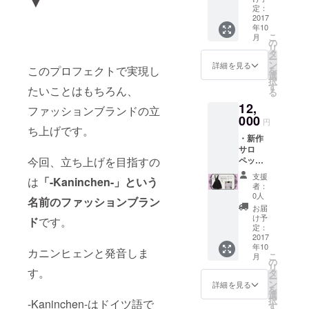
▼
定：
2017
年10
こ
月
の
リ
タ
ー
ン
詳細を見る
このプロフェクトで実現し
を
選
択
す
たいことはもちろん、
る
12,
ファッションブランドの立
000
円
ち上げです。
・新作
サロ
今回、立ち上げを目指すの
ペット
・オリ
支援
は
「-Kaninchen-」という
ジナルT
者：
シャツ
0人
名前のファッションブラン
「Ich
お届
bin kurz
け予
ド
です。
weg !!
定：
」 ド
2017
年10
イツ語
カニンヒェンと発音しま
こ
月
で
の
リ
「ちょ
す。
タ
ー
っと出
ン
詳細を見る
を
かけて
選
択
-Kaninchen-はドイツ語で
くる
す