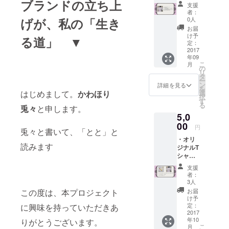
ブランドの立ち上
ツ
messa
支援
「Ich
ge
者：
bin kurz
げが、私の「生き
0人
weg !!
お届
」 ド
け予
る道」 ▼
イツ語
定：
で
2017
年09
「ちょ
こ
月
っと出
の
リ
かけて
タ
ー
くる
ン
詳細を見る
を
ね！！
はじめまして。
かわほり
選
択
」とい
す
る
兎々
と申します。
う意味
5,0
です。
Tシャ
00
円
兎々と書いて、「とと」と
ツの上
・オリ
を兎の
読みます
ジナルT
足あと
シャ
が走っ
ツ
ている
支援
「Ich
デザイ
者：
bin kurz
ン。 ・
3人
weg !!
Thanks
この度は、本プロジェクト
お届
」 ド
messa
け予
イツ語
ge
定：
に興味を持っていただきあ
で
2017
年10
りがとうございます。
「ちょ
こ
月