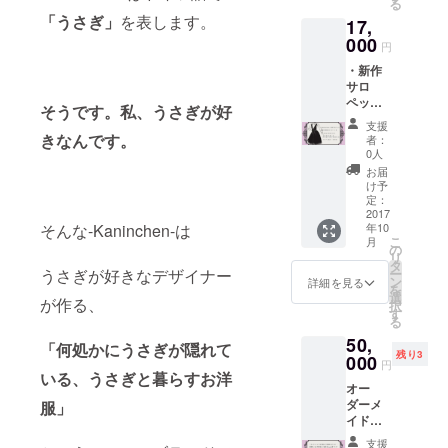
る
ね！！
「うさぎ」
を表します。
17,
」とい
う意味
000
円
です。
・新作
Tシャ
サロ
ツの上
ペット
を兎の
そうです。私、うさぎが好
・オリ
足あと
支援
ジナルT
が走っ
きなんです。
者：
シャ
ている
0人
ツ
デザイ
お届
「Ich
ン。
け予
bin kurz
定：
weg !!
2017
そんな-Kaninchen-は
年10
」 ド
こ
月
イツ語
の
リ
で
タ
うさぎが好きなデザイナー
ー
「ちょ
ン
詳細を見る
を
っと出
選
が作る、
択
かけて
す
る
くる
50,
ね！！
「何処かにうさぎが隠れて
残り3
」とい
000
円
う意味
いる、うさぎと暮らすお洋
オー
です。
ダーメ
服」
Tシャ
イドお
ツの上
洋服の
を兎の
支援