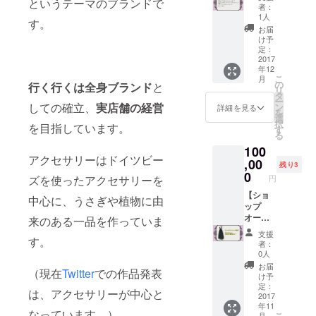
というテーマのブランドで
ご依頼
足あと
者：
を承り
が走っ
1人
す。
ます。
ている
お届
予算内
デザイ
け予
（50,00
ン。 ・
定：
0円）で
2017
ローズ
年12
出来る
ネック
こ
月
ところ
レス
の
行く行くは全身ブランド
と
リ
までと
（赤、
タ
ー
はなり
しての確立、
実店舗の経営
白、ピ
ン
詳細を見る
を
ます
ンク、
選
択
を目指しています。
が、
青、紫
す
る
オー
のいず
100
ダーメ
れかお
アクセサリーはドイツビー
イドで
,00
好きな
残り3
お洋服
お色1
0
ズを使ったアクセサリーを
円
をおつ
点）
くりし
【ショ
中心に、うさぎや植物に由
ます。
ップ
ブラウ
オー
来のある一品を作っていま
ス、ス
ナー様
支援
す。
カート
向け】
者：
の2点
新作サ
0人
セット
ロペッ
お届
（現在
Twitter
での作品発表
や、布
ト 11
け予
をたっ
着 ロー
定：
は、アクセサリーが中心と
ぷり
ズネッ
2017
年11
使った
クレ
なっています。）
こ
月