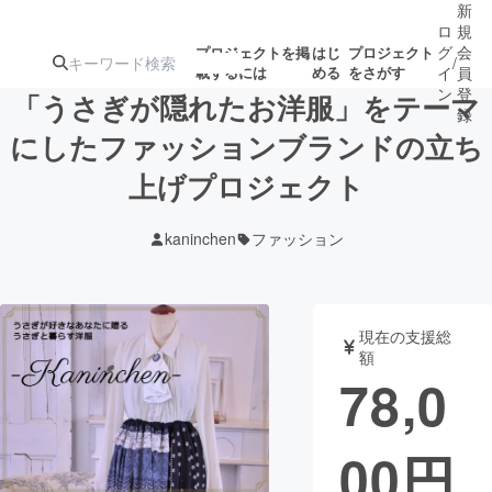
新
ロ
規
グ
会
プロジェクトを掲
はじ
プロジェクト
/
載するには
める
をさがす
イ
員
ン
登
「うさぎが隠れたお洋服」をテーマ
録
にしたファッションブランドの立ち
上げプロジェクト
人気のプロ
注目のリ
注目の新着プロ
募集終了が近いプ
もうすぐ公開
ジェクト
ターン
ジェクト
ロジェクト
されます
kaninchen
ファッション
アート・写真
音楽
現在の支援総
テクノロジー・ガジェット
ゲーム・サ
額
78,0
映像・映画
書籍・雑誌
00
円
ビジネス・起業
チャレンジ