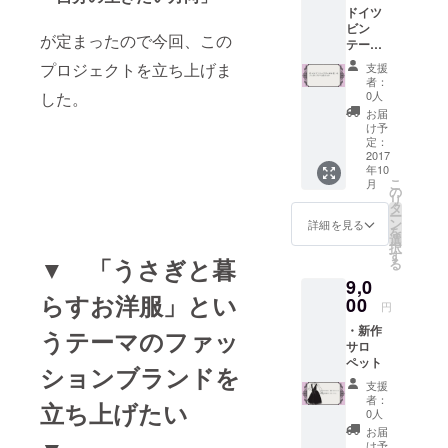
ドイツ
を兎の
ビン
足あと
が定まったので今回、この
テージ
が走っ
ビーズ
ている
プロジェクトを立ち上げま
支援
を使っ
デザイ
者：
た アク
ン。 ・
した。
0人
セサ
メンズ
お届
リー3点
向けア
け予
セット
クセサ
定：
2017
リー
年10
カフス
こ
月
やネク
の
リ
タイピ
タ
ー
ン、
ン
詳細を見る
を
ループ
選
択
タイな
す
▼ 「うさぎと暮
る
どを予
9,0
定して
らすお洋服」とい
00
いま
円
す。
・新作
うテーマのファッ
商品は
サロ
お選び
ペット
いただ
ションブランドを
けませ
支援
ん。ラ
者：
立ち上げたい
ンダム
0人
です。
お届
け予