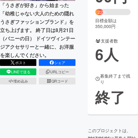
「うさぎが好き」から始まった
まちづくり・地域活性化
22%
「幼稚じゃない大人のための隠れ
目標金額は
うさぎファッションブランド」を
350,000円
立ち上げます。 終了日は8月21日
CAMPFIRE for Social Good
CAMPFIRE Creation
（バニーの日） ドイツヴィンテー
CAMPFIREふるさと納税
machi-ya
コミュニティ
支援者数
ジアクセサリーと一緒に、お洋服
6
人
を楽しんでください。
ポスト
シェア
LINEで送る
URLコピー
募集終了まで残
埋め込み
QRコード
り
終了
このプロジェクトは、