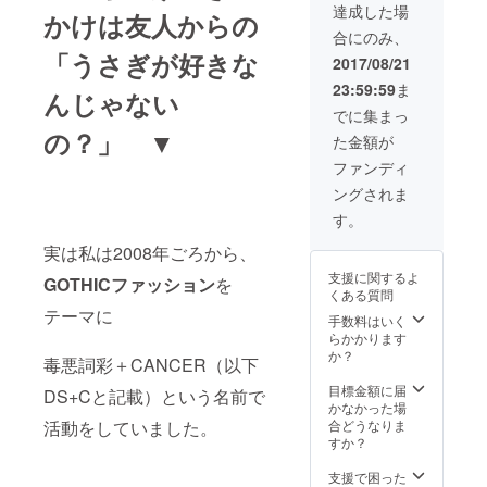
hen‐正
達成した場
かけは友人からの
規取扱
合にのみ、
店とし
「うさぎが好きな
て、
2017/08/21
HP、
23:59:59
ま
SNSに
んじゃない
てご紹
でに集まっ
介、告
の？」 ▼
た金額が
知をさ
せてい
ファンディ
ただき
ングされま
ます。
ご不明
す。
点がご
ざいま
実は私は2008年ごろから、
したら
支援に関するよ
GOTHICファッション
を
ご連絡
くある質問
くださ
テーマに
い。
手数料はいく
らかかります
か？
毒悪詞彩＋CANCER（以下
目標金額に届
DS+Cと記載）という名前で
かなかった場
活動をしていました。
合どうなりま
すか？
支援で困った