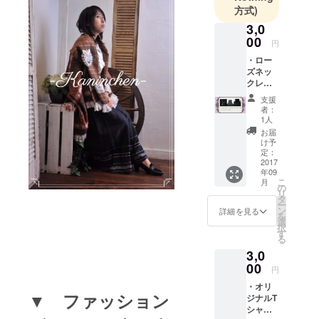
方式)
3,0
00
円
・ロー
ズネッ
クレス
（赤、
支援
白、ピ
者：
ンク、
1人
青、紫
お届
のうち
け予
ご希望
定：
のお色
2017
年09
いずれ
こ
月
か1点）
の
リ
・ドイ
タ
ー
ツビン
ン
詳細を見る
を
テージ
選
択
ビーズ
す
る
を使っ
3,0
たアク
セサリ
00
円
（ラン
・オリ
ダム）
▼ ファッション
ジナルT
・
シャ
Thanks