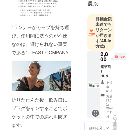
選ぶ
Williamsに
よって設立
目標金額
されたス
未達でも
タートアッ
"ランナーがカップを持ち運
リターン
プ企業で
び、使用間に洗うのが不便
が届きま
す。使い捨
す
(All-in
なのは、避けられない事実
てのプラス
方式)
チックを代
である" - FAST COMPANY
2,8
替する、便
残り39
00
円
利で再利用
超早割-
可能な製品
1
HUNU
を開発及び
20%OF
提供してお
支援
F 【先
者：
ります。
着100個
61人
限定】
お届
4色より
折りたたんだ後、飲み口に
け予
お好き
定：
プラグをインすることでポ
な色を
2020
年11
お選び
ケットの中での漏れを防ぎ
こ
月
くださ
の
リ
い。 こ
タ
ます。
ー
ちらの
ン
詳細を見る