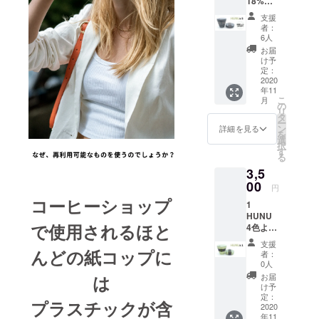
18%
らの発
地・
OFF オ
送とな
号 建
支援
フィス
りま
物名
者：
で、ご
す。備
部屋番
6人
家族
考欄に
号 市区
お届
で、み
下記順
町村 都
け予
んなで
番にて
定：
道府県
使いた
2020
お名前
郵便番
年11
い！ 4
とお届
号 例：
こ
月
色より
け先を
の
Taro
リ
お好き
ローマ
タ
Yamad
ー
な色を
字にて
ン
a
詳細を見る
を
お選び
ご記入
選
Shibuy
択
くださ
いただ
す
a 2
る
い。 こ
きます
Chome
3,5
ちらの
ようご
−22−3
価格に
00
協力く
Shibuy
円
は送料
ださ
a
コーヒーショップ
1
が含ま
い： お
Higashi
HUNU
れま
名前 町
Buildin
で使用されるほと
4色より
す。 こ
名 番
g 5F
お好き
ちらは
地・
Shibuy
支援
な色を
海外か
んどの紙コップに
号 建
a-ku
者：
お選び
らの発
物名
0人
Tokyo
くださ
送とな
部屋番
150-
お届
は
い。 こ
りま
号 市区
け予
0002
ちらの
す。備
定：
町村 都
プラスチックが含
価格に
2020
考欄に
道府県
年11
は送料