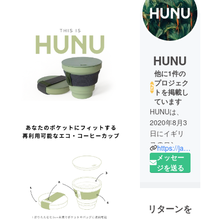
HUNU
他に1件の
プロジェク
トを掲載し
ています
HUNUは、
2020年8月3
日にイギリ
スのロンド
https://japan.wearehunu.com
ンで、Vince
メッセー
Dickson と
ジを送る
Victoria’s
Secret の広
告塔も務め
リターンを
たモデルの
Megan