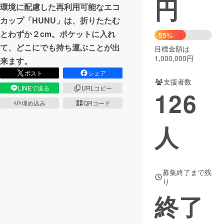
円
環境に配慮した再利用可能なエコ
まちづくり・地域活性化
カップ「HUNU」は、折りたたむ
とわずか２cm。ポケットに入れ
55%
て、どこにでも持ち運ぶことが出
目標金額は
CAMPFIRE for Social Good
CAMPFIRE Creation
1,000,000円
来ます。
CAMPFIREふるさと納税
machi-ya
コミュニティ
ポスト
シェア
支援者数
LINEで送る
URLコピー
126
埋め込み
QRコード
人
募集終了まで残
り
終了