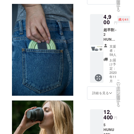
を
価格に
選
択
は送料
す
る
が含ま
4,9
れま
残り41
す。 こ
00
円
ちらは
超早割 -
海外か
2
らの発
HUNU
送とな
21%
りま
支援
OFF
す。備
者：
【先着
考欄に
59人
100個限
下記順
お届
定】 4
番にて
け予
色より
お名前
定：
お好き
2020
とお届
年11
な色を
け先を
こ
月
お選び
ローマ
の
リ
くださ
字にて
タ
ー
い。 こ
ご記入
ン
詳細を見る
を
ちらの
いただ
選
択
価格に
きます
す
る
は送料
ようご
12,
が含ま
協力く
れま
400
ださ
円
す。 こ
い： お
5
ちらは
名前 町
HUNU
海外か
名 番