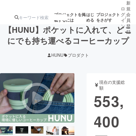
新
ロ
規
グ
会
プロジェクトを掲
はじ
プロジェクト
/
載するには
める
をさがす
イ
員
ン
登
【HUNU】ポケットに入れて、どこ
録
にでも持ち運べるコーヒーカップ
人気のプロ
注目のリ
注目の新着プロ
募集終了が近いプ
もうすぐ公開
HUNU
プロダクト
ジェクト
ターン
ジェクト
ロジェクト
されます
アート・写真
音楽
現在の支援総
額
553,
テクノロジー・ガジェット
ゲーム・サ
400
映像・映画
書籍・雑誌
ビジネス・起業
チャレンジ