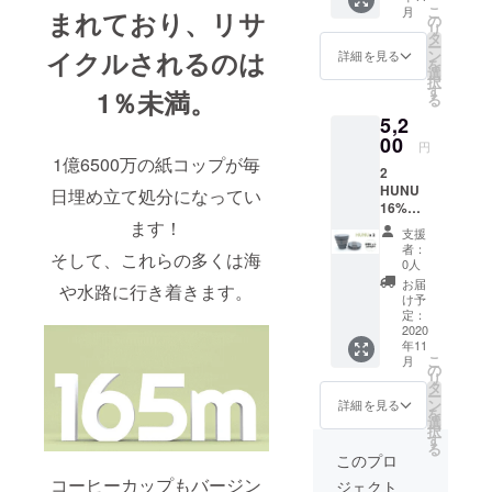
下記順
郵便番
こ
月
まれており、リサ
が含ま
番にて
の
号 例：
リ
れま
お名前
タ
Taro
ー
す。 こ
とお届
イクルされるのは
ン
Yamad
詳細を見る
を
ちらは
け先を
選
a
択
海外か
ローマ
す
Shibuy
1％未満。
る
らの発
字にて
a 2
5,2
送とな
ご記入
Chome
りま
00
いただ
−22−3
円
す。備
きます
Shibuy
1億6500万の紙コップが毎
2
考欄に
ようご
a
HUNU
下記順
日埋め立て処分になってい
協力く
Higashi
16%OF
番にて
ださ
Buildin
F 4色よ
ます！
お名前
い： お
g 5F
支援
りお好
とお届
名前 町
Shibuy
者：
そして、これらの多くは海
きな色
け先を
名 番
0人
a-ku
をお選
ローマ
地・
Tokyo
お届
や水路に行き着きます。
びくだ
字にて
号 建
け予
150-
さい。
ご記入
定：
物名
0002
こちら
2020
いただ
部屋番
年11
の価格
きます
号 市区
こ
月
には送
ようご
の
町村 都
リ
料が含
協力く
タ
道府県
ー
まれま
ださ
ン
郵便番
詳細を見る
を
す。 こ
い： お
選
号 例：
択
ちらは
名前 町
す
Taro
る
海外か
名 番
Yamad
このプロ
らの発
地・
a
コーヒーカップもバージン
ジェクト
送とな
号 建