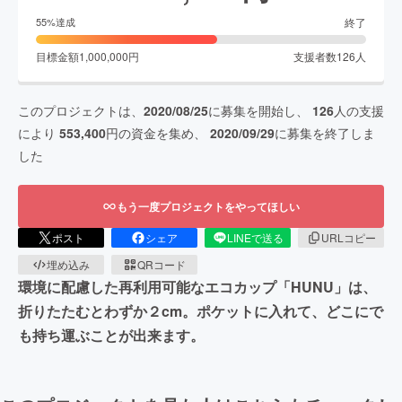
終了
55
%達成
目標金額
1,000,000
円
支援者数
126
人
このプロジェクトは、
2020/08/25
に募集を開始し、
126
人の支援
により
553,400
円の資金を集め、
2020/09/29
に募集を終了しま
した
もう一度プロジェクトをやってほしい
ポスト
シェア
LINEで送る
URLコピー
埋め込み
QRコード
環境に配慮した再利用可能なエコカップ「HUNU」は、
折りたたむとわずか２cm。ポケットに入れて、どこにで
も持ち運ぶことが出来ます。