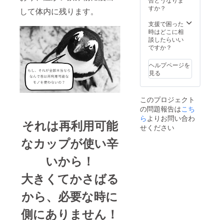
Taro
すか？
して体内に残ります。
Yamad
a
支援で困った
Shibuy
時はどこに相
a 2
談したらいい
Chome
ですか？
−22−3
Shibuy
ヘルプページを
a
見る
Higashi
Buildin
g 5F
このプロジェクト
Shibuy
の問題報告は
こち
a-ku
Tokyo
ら
よりお問い合わ
それは再利用可能
150-
せください
0002
なカップが使い辛
いから！
大きくてかさばる
から、必要な時に
側にありません！