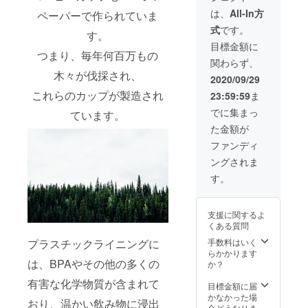
Shibuy
りま
物名
a 2
は、
All-In方
ペーパーで作られていま
す。備
部屋番
Chome
式
です。
考欄に
号 市区
−22−3
す。
下記順
町村 都
Shibuy
目標金額に
番にて
つまり、毎年何百万もの
道府県
a
関わらず、
お名前
郵便番
Higashi
木々が伐採され、
とお届
号 例：
Buildin
2020/09/29
け先を
Taro
g 5F
これらのカップが製造され
23:59:59
ま
ローマ
Yamad
Shibuy
字にて
a
a-ku
でに集まっ
ています。
ご記入
Shibuy
Tokyo
た金額が
いただ
a 2
150-
きます
Chome
0002
ファンディ
ようご
−22−3
ングされま
協力く
Shibuy
ださ
a
す。
い： お
Higashi
名前 町
Buildin
名 番
g 5F
支援に関するよ
地・
Shibuy
くある質問
号 建
a-ku
物名
Tokyo
手数料はいく
プラスチックライニングに
部屋番
150-
らかかります
号 市区
は、BPAやその他の多くの
0002
か？
町村 都
有害な化学物質が含まれて
道府県
目標金額に届
郵便番
かなかった場
おり、温かい飲み物に浸出
号 例：
合どうなりま