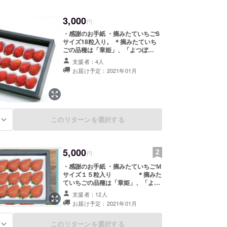
3,000
円
・感謝のお手紙 ・摘みたていちごS
サイズ18粒入り。 ＊摘みたていち
ごの品種は「章姫」、「よつぼ
し」、「紅ほっぺ」から選べます。
支援者：4人
支援時の備考欄にご記入下さい。ご
お届け予定：2021年01月
記入のない場合は当方にお任せ下さ
い。 ＊摘みたていちごは１月より発
送いたします。尚、生育状況により
遅れる場合があります。その時は
メールにてお知らせします。
このリターンを選択する
る
5,000
円
・感謝のお手紙 ・摘みたていちごＭ
サイズ１５粒入り ＊摘みた
ていちごの品種は「章姫」、「よつ
ぼし」、「紅ほっぺ」から選べま
支援者：12人
す。支援時の備考欄にご記入下さ
お届け予定：2021年01月
い。ご記入のない場合は当方にお任
せ下さい。 ＊摘みたていちごは１月
より発送いたします。尚、生育状況
このリターンを選択する
る