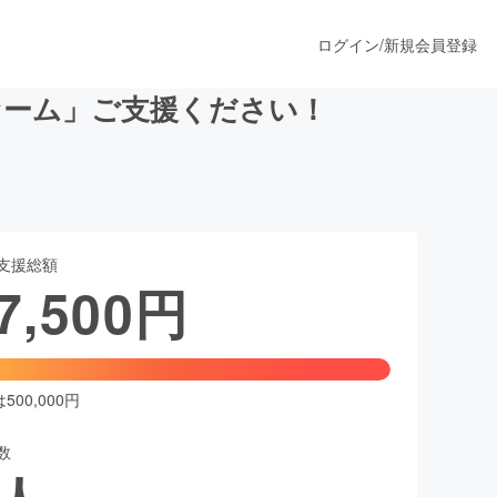
ログイン
/
新規会員登録
ァーム」ご支援ください！
うすぐ公開されます
支援総額
プロダクト
7,500
円
ファッション
スポーツ
00,000円
数
ア
ソーシャルグッド