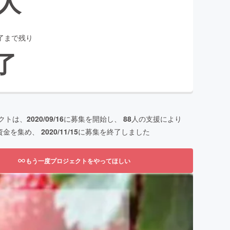
人
了まで残り
了
クトは、
2020/09/16
に募集を開始し、
88
人の支援により
資金を集め、
2020/11/15
に募集を終了しました
もう一度プロジェクトをやってほしい