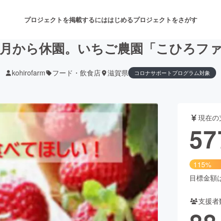
プロジェクトを掲載するには
はじめる
プロジェクトをさがす
月から休園。いちご農園「こひろフ
kohirofarm
フード・飲食店
滋賀県
コロナサポートプログラム対象
注目のリターン
注目の新着プロジェクト
募集終了が近いプロジェクト
も
現在の
音楽
舞台・パフォーマンス
57
ゲーム・サービス開発
フード・飲食店
115%
書籍・雑誌出版
アニメ・漫画
目標金額は5
支援者
チャレンジ
ビューティー・ヘルスケ