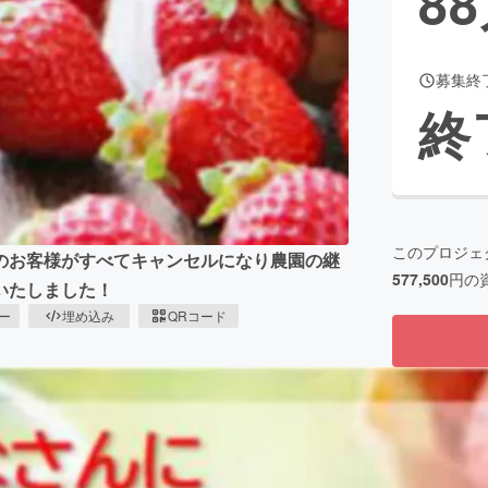
88
募集終
CAMPFIRE for Social Good
CAMPFIRE Creation
終
CAMPFIREふるさと納税
machi-ya
コミュニティ
このプロジェ
のお客様がすべてキャンセルになり農園の継
577,500
円の
いたしました！
ピー
埋め込み
QRコード