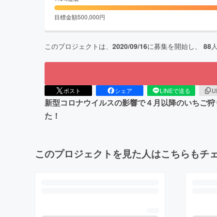
目標金額
500,000
円
このプロジェクトは、
2020/09/16
に募集を開始し、
88
ポスト
シェア
LINEで送る
U
新型コロナウイルスの影響で４月以降のいちご狩
た！
このプロジェクトを見た人はこちらもチ