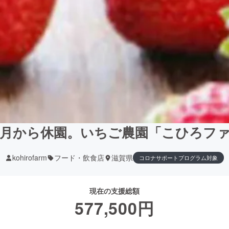
月から休園。いちご農園「こひろフ
kohirofarm
フード・飲食店
滋賀県
コロナサポートプログラム対象
現在の支援総額
577,500
円