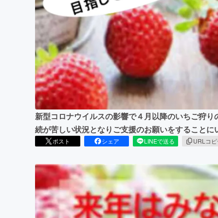
まちづくり・地域活性化
新型コロナウイルスの影響で４月以降のいちご狩り
続が苦しい状況となりご支援のお願いをすることに
ポスト
シェア
LINEで送る
URLコ