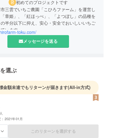
初めてのプロジェクトです
南市三雲でいちご農園「こひろファーム」を運営し
。「章姫」、「紅ほっぺ」、「よつぼし」の品種を
常の半分以下に抑え、安心・安全でおいしいいちご
しています。
ohirofarm-toku.com/
メッセージを送る
を選ぶ
標金額未達でもリターンが届きます
(All-in方式)
人
：2021年01月
このリターンを選択する
る