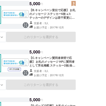
5,000
円
【B.キャンペーン宣伝で応援】 お礼
のメッセージ ステッカー6枚 ※ス
テッカーのデザインは若干変更にな
る場合があります。 ※2種 3枚ずつの
支援者：3人
送付予定です。
お届け予定：2017年12月
このリターンを選択する
る
5,000
円
【C.キャンペーン賛同者表明で応
援】 お礼のメッセージ HPに賛同者
として芳名掲載 ステッカー2枚(各1
枚)
支援者：3人
お届け予定：2017年12月
このリターンを選択する
る
5,000
円
【D.グッズで応援】 お礼のメッセー