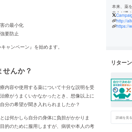
本来、薬
本人が選
Campaig
ん。自分
http://a
害の最小化
分で決め
https:/
服薬によ
強要防止
いキャンペーン』を始めます。
リターン
ませんか？
療内容や使用する薬について十分な説明を受
治療がうまくいかなかったとき、想像以上に
自分の希望が聞き入れられましたか？
とは何かしら自分の身体に負担がかかりま
詳細を見
目的のために服用しますが、病状や本人の考