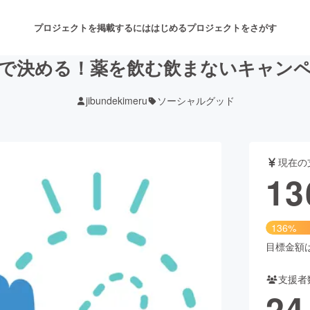
プロジェクトを掲載するには
はじめる
プロジェクトをさがす
で決める！薬を飲む飲まないキャン
jibundekimeru
ソーシャルグッド
注目のリターン
注目の新着プロジェクト
募集終了が近いプロジェクト
も
現在の
音楽
舞台・パフォーマンス
13
ゲーム・サービス開発
フード・飲食店
136%
書籍・雑誌出版
アニメ・漫画
目標金額は1
支援者
チャレンジ
ビューティー・ヘルスケ
24