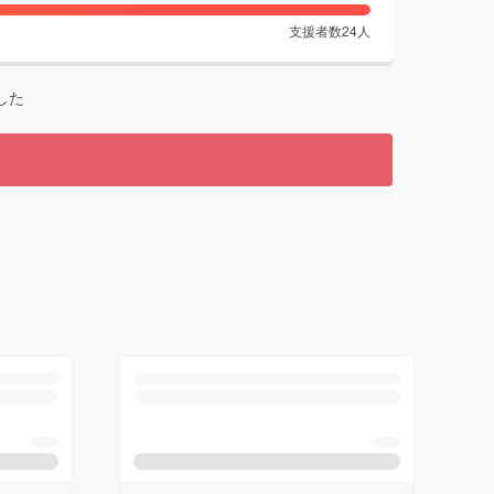
支援者数
24
人
した