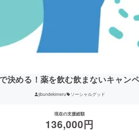
で決める！薬を飲む飲まないキャン
jibundekimeru
ソーシャルグッド
現在の支援総額
136,000
円