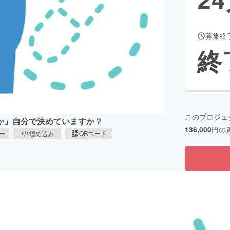
募集終
CAMPFIRE for Social Good
CAMPFIRE Creation
終
CAMPFIREふるさと納税
machi-ya
コミュニティ
このプロジェ
か」自分で決めていますか？
136,000
円の
ピー
埋め込み
QRコード