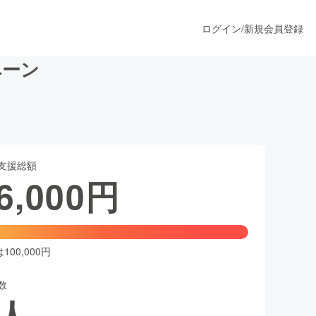
ログイン
/
新規会員登録
ペーン
うすぐ公開されます
支援総額
プロダクト
6,000
円
ファッション
スポーツ
00,000円
数
ア
ソーシャルグッド
人