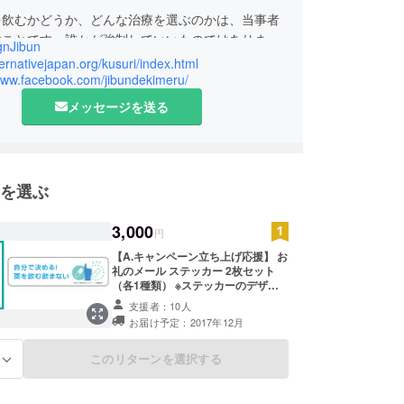
を飲むかどうか、どんな治療を選ぶのかは、当事者
ぶことです。誰かが強制していいものではありませ
nJibun
の人生に関わる問題だからこそ自分で決める。『自
lternativejapan.org/kusuri/index.html
る！薬を飲む飲まないキャンペーン』を通じて強制
/www.facebook.com/jibundekimeru/
る被害を減らします。
メッセージを送る
を選ぶ
3,000
円
【A.キャンペーン立ち上げ応援】 お
礼のメール ステッカー 2枚セット
（各1種類） ※ステッカーのデザイ
ンは若干変更になる場合がありま
支援者：10人
す。
お届け予定：2017年12月
このリターンを選択する
る