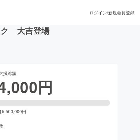
ログイン
/
新規会員登録
ク 大吉登場
うすぐ公開されます
支援総額
プロダクト
4,000
円
ファッション
スポーツ
,500,000円
数
ア
ソーシャルグッド
人