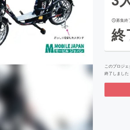
募集終
CAMPFIRE for Social Good
CAMPFIRE Creation
終
CAMPFIREふるさと納税
machi-ya
コミュニティ
このプロジェ
終了しました