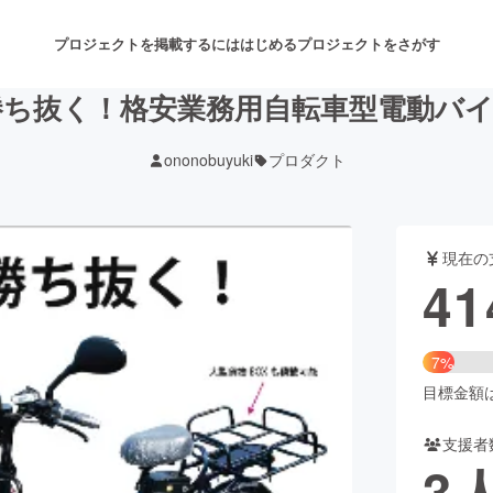
プロジェクトを掲載するには
はじめる
プロジェクトをさがす
勝ち抜く！格安業務用自転車型電動バイ
ononobuyuki
プロダクト
注目のリターン
注目の新着プロジェクト
募集終了が近いプロジェクト
も
現在の
音楽
舞台・パフォーマンス
41
ゲーム・サービス開発
フード・飲食店
7%
書籍・雑誌出版
アニメ・漫画
目標金額は5
支援者
チャレンジ
ビューティー・ヘルスケ
3