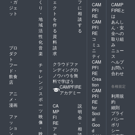
・ガ
く
ェ
フ
CAM
CAMP
ジェ
り
ク
に
PFI
FIREと
ット
・
ト
相
RE
は
地
を
談
CAM
あんし
域
作
す
PFI
ん・安
活
る
る
RE
全への
性
資
コ
取り組
化
料
ミュ
み
プロ
音
請
ニ
ニュー
ダク
楽
求
ティ
ス
ト
CAM
ヘルプ
クラウドファ
フー
チ
PFI
お問い
ンディングの
ド・
ャ
RE
合わせ
ノウハウを無
飲食
レ
Crea
料で学ぼう
店
ン
tion
各種規定
CAMPFIRE
ジ
CAM
アカデミー
アニ
ス
利用規
PFI
メ・
ポ
約
RE
漫画
ー
CA
説
細則
for
ツ
MP
明
プライ
Soci
ファ
映
FI
会
バシー
al
ッ
像
RE
・
ポリ
Goo
ショ
・
ア
相
シー
d
ン
映
カ
談