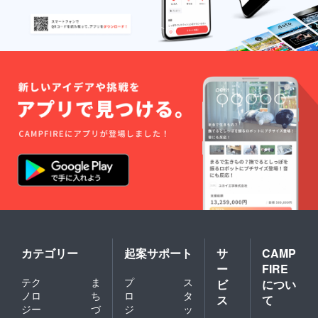
カテゴリー
起案サポート
サ
CAMP
ー
FIRE
テク
ま
プ
ス
ビ
につい
ノロ
ち
ロ
タ
ス
て
ジー
づ
ジ
ッ