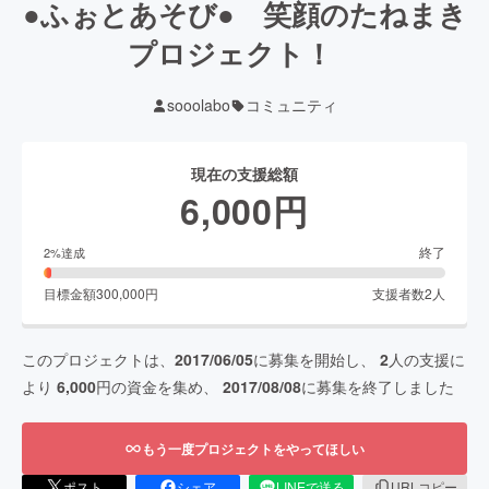
●ふぉとあそび● 笑顔のたねまき
プロジェクト！
sooolabo
コミュニティ
現在の支援総額
6,000
円
終了
2
%達成
目標金額
300,000
円
支援者数
2
人
このプロジェクトは、
2017/06/05
に募集を開始し、
2
人の支援に
より
6,000
円の資金を集め、
2017/08/08
に募集を終了しました
もう一度プロジェクトをやってほしい
ポスト
シェア
LINEで送る
URLコピー