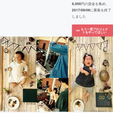
6,000
円の資金を集め、
2017/08/08
に募集を終了
しました
もう一度プロジェク
トをやってほしい