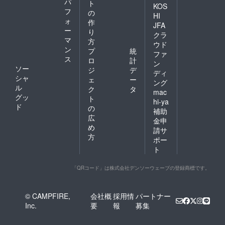
パ
ト
KOS
フ
の
HI
ォ
作
JFA
ー
り
クラ
マ
方
ウド
ン
プ
統
ファ
ス
ロ
計
ン
ソー
ジ
デ
ディ
シャ
ェ
ー
ング
ル
ク
タ
mac
グッ
ト
hi-ya
ド
の
補助
広
金申
め
請サ
方
ポー
ト
「QRコード」は株式会社デンソーウェーブの登録商標です。
© CAMPFIRE,
会社概
採用情
パートナー
Inc.
要
報
募集