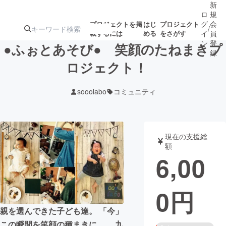
新
ロ
規
グ
会
プロジェクトを掲
はじ
プロジェクト
/
載するには
める
をさがす
イ
員
ン
登
●ふぉとあそび● 笑顔のたねまきプ
録
ロジェクト！
人気のプロ
注目のリ
注目の新着プロ
募集終了が近いプ
もうすぐ公開
sooolabo
コミュニティ
ジェクト
ターン
ジェクト
ロジェクト
されます
アート・写真
音楽
現在の支援総
額
6,00
テクノロジー・ガジェット
ゲーム・サ
0
円
映像・映画
書籍・雑誌
親を選んできた子ども達。 「今」
ビジネス・起業
チャレンジ
この瞬間を笑顔の種まきに。 九