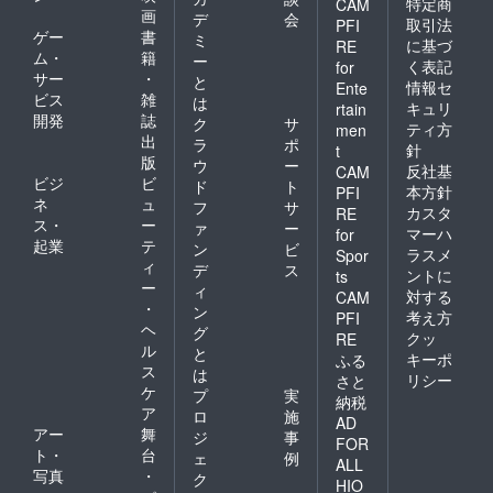
特定商
CAM
画
デ
会
取引法
PFI
ゲー
書
ミ
に基づ
RE
ム・
籍
ー
く表記
for
サー
・
と
情報セ
Ente
ビス
雑
は
キュリ
rtain
開発
誌
ク
サ
ティ方
men
出
ラ
ポ
針
t
版
ウ
ー
反社基
CAM
ビジ
ビ
ド
ト
本方針
PFI
ネ
ュ
フ
サ
カスタ
RE
ス・
ー
ァ
ー
マーハ
for
起業
テ
ン
ビ
ラスメ
Spor
ィ
デ
ス
ントに
ts
ー
ィ
対する
CAM
・
ン
考え方
PFI
ヘ
グ
クッ
RE
ル
と
キーポ
ふる
ス
は
リシー
さと
ケ
プ
実
納税
ア
ロ
施
AD
アー
舞
ジ
事
FOR
ト・
台
ェ
例
ALL
写真
・
ク
HIO