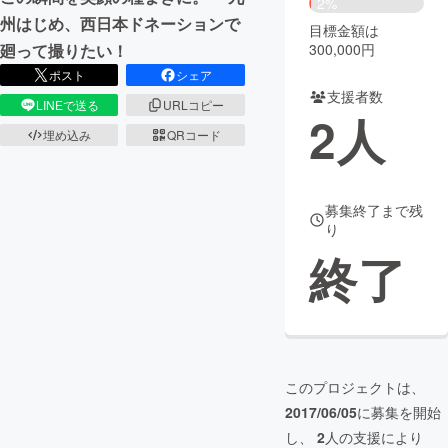
2%
州はじめ、西日本ドネーションで
目標金額は
まちづくり・地域活性化
300,000円
廻って撮りたい！
ポスト
シェア
支援者数
CAMPFIRE for Social Good
CAMPFIRE Creation
LINEで送る
URLコピー
2
人
CAMPFIREふるさと納税
machi-ya
コミュニティ
埋め込み
QRコード
募集終了まで残
り
終了
このプロジェクトは、
2017/06/05
に募集を開始
し、
2
人の支援により