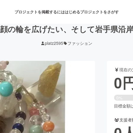
プロジェクトを掲載するには
はじめる
プロジェクトをさがす
顔の輪を広げたい、そして岩手県沿
platz2595
ファッション
注目のリターン
注目の新着プロジェクト
募集終了が近いプロジェクト
も
現在の
音楽
舞台・パフォーマンス
0
ゲーム・サービス開発
フード・飲食店
0%
書籍・雑誌出版
アニメ・漫画
目標金額は1
支援者
チャレンジ
ビューティー・ヘルスケ
0