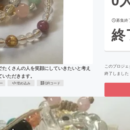
募集終
CAMPFIRE for Social Good
CAMPFIRE Creation
終
CAMPFIREふるさと納税
machi-ya
コミュニティ
このプロジェ
でたくさんの人を笑顔にしていきたいと考え
終了しました
ていただきます。
ピー
埋め込み
QRコード