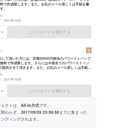
料で作成致します。また、お礼のメール若しくは手紙を書
す。
人
：2017年10月
このリターンを選択する
る
円
円を出して頂いた方には、定価20000円相当のパワーストーンブ
無料で作成致します。さらには今後全てのパワーストーン
で提供させて頂きます。また、お礼のメール若しくは手紙を
ます。
人
：2017年10月
このリターンを選択する
る
ジェクトは、
All-In方式
です。
に関わらず、
2017/09/29 23:59:59
までに集まった
ァンディングされます。