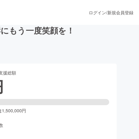
ログイン
/
新規会員登録
岸にもう一度笑顔を！
うすぐ公開されます
支援総額
プロダクト
円
ファッション
スポーツ
,500,000円
数
ア
ソーシャルグッド
人