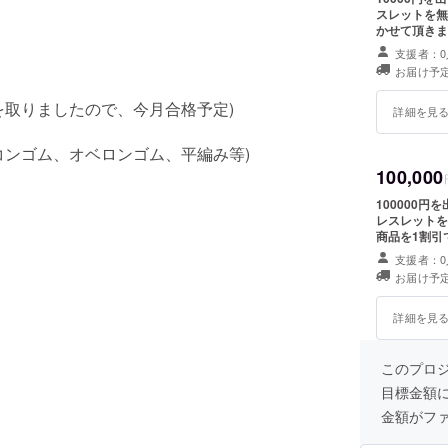
スレットを無
かせて頂きま
支援者：0
お届け予定
を取りましたので、今月合格予定)
詳細を見
コンゴム、オベロンゴム、平編み等)
100,000
100000
レスレットを
商品を1割引
書かせて頂き
支援者：0
お届け予定
詳細を見
このプロ
目標金額
金額がフ