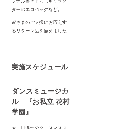
ジナル書き下ろしキャラク
リター
度（応
ンのご
ターのエコバッグなど。
相談）
説明に
・宿泊
準じま
を伴う
す
皆さまのご支援にお応えす
場合に
は、宿
るリターン品を揃えました
泊費実
費精算
並びに
別途日
当が必
要とな
りま
す。 ・
実施スケジュール
お申込
を承る
前に、
事前に
審査が
ダンスミュージカ
ござい
ます。
ル 『お私立 花村
・事前
に企画
学園』
書をご
提出頂
きま
す。内
★一日遅れのクリスマスス
容に