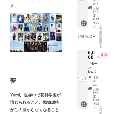
１年２
オリジ
しな孝
ザイ
23人
す。
月以降
ナルCD
之先生
ン・制
お届
となり
& DVD
描下ろ
作は、
け予
ます
セッ
し 花
定：
長野県
ト』 ■
2021
村学園
で活躍
年01
料金：
オリジ
するフ
こ
月
5,000
ナル
の
ラワー
リ
jpy 送
エコ
タ
アー
ー
料別
バッグ
ン
ティス
詳細を見る
を
（着払
・花村
選
ト 原
択
いとな
学園オ
す
田和己
る
りま
リジナ
氏です
5,0
す） ■
ル フ
色の
残り3
リター
00
ラワー
ご指定
円
ン内容
ペン ■
は、出
リター
・如月
ご説明
来ませ
ン
蓮 花
・ここ
ん。 ■
No.10
村学園
でしか
お届け
『花村
オリジ
手に入
・お届
支援
夢
学園オ
ナルソ
らない
けは、
者：
リジナ
ングCD
花村学
2人
2021年
ル 原
・如月
園オリ
1月以降
お届
田朱
蓮 ス
ジナル
け予
になり
Yomi。世界中で花村学園が
世界に1
ペシャ
定：
グッズ
ます。
枚しか
2021
ルPV映
のセッ
演じられること。動物虐待
年02
ない手
像DVD
トで
こ
月
作りT
■説明
の
がこの世からなくなること
す。花
リ
シャ
・花村
タ
村学園