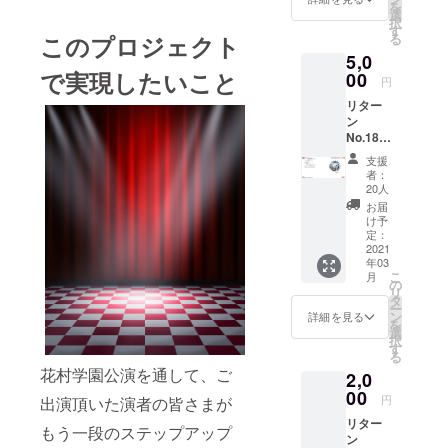
からご
用は返
を
いとな
礼の手
選
シャツ
購入下
還いた
択
りま
紙セッ
す
です ■
さい
しませ
る
このプロジェクト
す） ■
ト ・
お届け
指定席
ん。 ■
5,0
リター
チェキ
・お届
チケッ
開催
で実現したいこと
ン内容
00
は10種
けは、
円
トはこ
は、
・堂ヶ
からラ
2021年
ちらか
2021年
リター
平望
ンダム
1月以降
ら
2月以降
ン
オリジ
で。3種
になり
https://t
になり
No.18
ナルポ
は花村
ます。
.livepoc
ます。
『花村
スター
学園の
支援
ket.jp/e/
学園公
（A3サ
衣装 ■
者：
hanam
演
イ
ご説明
20人
uragak
DVD
ズ）
・白川
お届
uen202
コー
× 1枚
文萌の
け予
0 ■お届
ス』 ■
■説明
定：
直筆サ
け ・オ
料金：
2021
・堂ヶ
イン入
リジナ
年03
5,000
平望
り音声
ルグッ
こ
月
jpy 送
（押尾
の
チェキ
ズのお
リ
料別
順之
タ
セット
届け
ー
（着払
助）手
ン
です。
詳細を見る
は、
を
いとな
書きサ
選
■お届け
2021年
択
りま
イン入
す
・お届
1月以降
る
す） ■
りの、
けは、
になり
花村学園公演を通して、ご
2,0
リター
世界に1
2021年
ます。
ン内容
00
枚だけ
1月以降
円
出演頂いた演者の皆さまが
・公演
のポス
になり
リター
ＤＶＤ
ターで
ます。
もう一段のステップアップ
ン
・12/26
す ■お