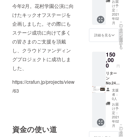
ルＴ
花村学
園オリ
お届
グッズ
シャツ
今年2月。花村学園公演に向
園オリ
け予
ジナル
セット
・みず
定：
ジナ
Ｔシャ
けたキックオフステージを
＆公演
2021
しな孝
ル エ
ツ ・み
年02
ＤＶＤ
之先生
コバッ
ずしな
こ
月
企画しました。その際にも
セッ
描下ろ
の
グ ・花
孝之先
リ
ト』 ■
し 花
タ
村学園
生描下
ステージ成功に向けて多く
ー
料金：
村学園
ン
オリジ
詳細を見る
ろし
を
11,500
オリジ
選
ナル
花村学
の皆さまのご支援を頂戴
択
jpy 送
ナル
す
フラ
園オリ
る
料別
エコ
し、クラウドファンディン
ワーペ
ジナ
150
（着払
バッグ
ン ペ
ル エ
いとな
グプロジェクトに成功しま
,00
・花村
ンは1本
コバッ
りま
学園オ
0
入りで
グ ・花
円
した、
す） ■
リジナ
す。色
村学園
リター
リター
ル フ
の指定
オリジ
ン内容
ン
ラワー
は出来
ナル
https://crafun.jp/projects/view
・花村
No.24
ペン ・
ませ
フラ
学園オ
『出
ペンは1
ん。 ・
ワーペ
/63
支援
リジナ
前！
本入り
DVD：
ン ・ペ
者：
ルＴ
花村学
です。
12/26（
0人
ンは1本
シャツ
園』 ■
色の指
土）の
入りで
お届
・みず
料金：
定は出
公演の
け予
す。色
しな孝
150,000
来ませ
定：
様子を
の指定
之先生
jpy ・交
2021
ん。 ・
収めた
は出来
年02
描下ろ
通費は
DVD：
DVD ■
ませ
こ
月
資金の使い道
し 花
別途実
12/26（
の
ご説明
ん。 ・
リ
村学園
費精算
土）の
タ
・花村
DVD：
ー
オリジ
・限定3