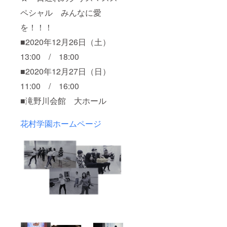
よって
ペシャル みんなに愛
は、お
断りさ
を！！！
せて頂
く場合
■2020年12月26日（土）
がござ
13:00 / 18:00
います
・如月
■2020年12月27日（日）
蓮・原
めぐみ
11:00 / 16:00
は対象
外とな
■滝野川会館 大ホール
りま
す。
花村学園ホームページ