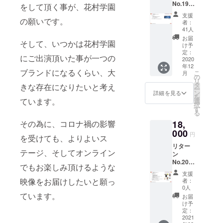
No.19
の公演
届け ・
をして頂く事が、花村学園
『花村
の様子
お届け
支援
学園公
の願いです。
となり
は、
者：
演 オ
ます ■
2021年
41人
ンライ
説明 ・
1月以降
お届
そして、いつかは花村学園
ンチ
迫力あ
になり
け予
ケッ
るス
定：
ます。
にご出演頂いた事が一つの
ト』 ■
2020
テージ
年12
料金：
映像を
ブランドになるくらい、大
こ
月
2,000
お楽し
の
リ
jpy ■リ
み頂け
タ
きな存在になりたいと考え
ー
ターン
ます ■
ン
詳細を見る
を
内容 ・
お届け
ています。
選
択
オンラ
・お届
す
る
イン公
けは、
18,
その為に、コロナ禍の影響
演チ
2021年
ケット
000
3月以降
円
を受けても、よりよいス
・チ
になり
リター
ケット
ます。
テージ、そしてオンライン
ン
購入に
No.20
より、
でもお楽しみ頂けるような
『花村
閲覧
支援
学園
URLへ
映像をお届けしたいと願っ
者：
応援
のアク
0人
全部入
セスが
ています。
お届
りコー
可能と
け予
ス』 ■
なりま
定：
料金：
2021
す ・