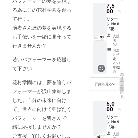
パフォーマーの夢を実現す
い花村
終了と
場合
7,5
リター
学園の
なりま
は、花
る為にこの花村学園を創っ
ン内容
00
オリジ
す。そ
円
村百合
・花村
ナルエ
の場合
子から
て行く。
リター
学園オ
コバッ
でも費
の御礼
ン No.8
リジナ
グで
用は返
演者さん達の夢を実現する
ビデオ
『花村
ル フ
す。 ・
還いた
となり
学園
ラワー
デザイ
お手伝いを一緒に見守って
しませ
支援
ます
オリジ
ペン ■
ンは、
者：
ん ■
ナル
説明 ・
いとし
0人
行きませんか？
キャス
グッズ
ここで
のムー
お届
ト指定
セッ
しか買
コ作
け予
・備考
ト』 ■
若いパフォーマーを応援し
えない
定：
者：み
欄に
料金：
2021
花村学
ずしな
キャス
年02
て下さい
7,500
園のオ
孝之先
トをご
こ
月
jpy 送
リジナ
の
生の描
指名下
リ
料別
ルフラ
タ
下ろし
さい ・
ー
花村学園には、夢を追うパ
（着払
ワーー
ン
です ■
詳細を見る
如月
を
いとな
ペンで
選
お届け
蓮、原
フォーマーが沢山集結しま
択
りま
す。
す
・お届
めぐみ
る
す） ■
花びら
けは、
した。自分の未来に向け
は対象
5,0
リター
と花村
2021年
外とな
ン内容
00
学園の
て、世界に向けて羽ばたく
1月以降
円
りま
・花村
ロゴが
になり
す。ご
リター
パフォーマーを皆さんで一
学園オ
浮かん
ます。
注意下
ン No.9
リジナ
でゆる
さい。
緒に応援しませんか？
『如月
ルＴ
やかに
■開催は
蓮 花
シャツ
動きま
支援
２０２
ご支援、宜しくお願いしま
村学園
・みず
す デ
者：