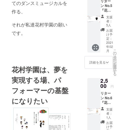
リター
MTG参
です。
てのダンスミュージカルを
月公演
スト名
ン No.5
加券
・ご挨
の自由
を入力
『花村
（10分
作る、
拶、御
席チ
して下
学園
間） ・
礼、
ケット
さい ・
支援
オリジ
キャス
レッス
とキャ
者：
推し
それが私達花村学園の願い
ナル
トとマ
ン風景
5人
ストか
キャス
Ｔシャ
ンツー
など、
らの御
お届
トがい
です。
ツ』 ■
マンで
未公開
け予
礼ビデ
ない場
料金：
自由に
定：
の貴重
オ付き
合は、
3,500
2021
お話し
なビデ
です。
なしと
年02
jpy 送
頂ける
オレ
・指定
ご記入
こ
月
料別
夢の
の
ターで
席ご希
下さい
リ
（着払
コース
タ
す ■注
望の方
ー
いとな
です。
ン
意 ・備
詳細を見る
は、花
を
りま
■ご注意
選
考欄に
花村学園は、夢を
村学園
択
す） ■
・MTG
す
推し
公演チ
る
リター
主催者
キャス
ケット
実現する場、パ
2,5
ン内容
は、花
トをご
サイト
・花村
00
村学園
指名下
でお求
円
フォーマーの基盤
学園オ
事務局
さい。
め下さ
リター
リジナ
となり
推し
い ・指
ン No.6
ルＴ
になりたい
ます。
キャス
定席チ
『花村
シャツ
・日程
トがい
ケット
学園
（Lサイ
調整
ない場
はこち
支援
みずし
ズの
は、事
合に
者：
らから
な孝之
み） ■
務局と
1人
は、花
描下ろ
説明 ・
メール
村学園
お届
https://t
し オ
ここで
でのや
け予
とご記
.livepoc