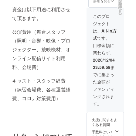
公演の
ン
学園の
詳細を見る
12/26（
を
ナル
名様 ・
様子を
選
魅力が
土）の
択
資金は以下用途に利用させ
エコ
会場
収めた
す
ぎっし
公演の
る
バッグ
費・交
DVD ■
り詰
このプロ
様子を
て頂きます。
・花村
通費・
ご説明
まっ
収めた
ジェクト
学園オ
諸経費
・花村
た、大
DVD ■
リジナ
はお客
学園の
変お得
は、
All-In方
ご説明
公演費用（舞台スタッフ
ル フ
様ご負
魅力が
なセッ
・花村
式
です。
ラワー
担とな
ぎっし
トで
（照明・音響・映像・プロ
学園の
ペン
ります
り詰
す。全
目標金額に
魅力が
ペンは1
■リター
ジェクター、放映機材、オ
まっ
てを手
ぎっし
関わらず、
本入り
ン内容
た、大
に入れ
り詰
ンライン配信サイト利用
です。
・出
変お得
るな
2020/12/04
まっ
色の指
前！
なセッ
ら、こ
た、大
料、会場費）
23:59:59
ま
定は出
花村学
トで
ちらが
変お得
来ませ
園 ■ご
す。全
オスス
でに集まっ
なセッ
ん。 ・
説明 ・
てを手
メで
トで
キャスト・スタッフ経費
た金額が
DVD：
花村学
に入れ
す。 ・
す。全
12/26（
園キャ
るな
定価
ファンディ
（練習会場費、各種運営経
てを手
土）の
スト
ら、こ
15,000
に入れ
ングされま
公演の
が、お
ちらが
費、コロナ対策費用）
円分の
るな
様子を
客様先
オスス
セット
す。
ら、こ
収めた
にお邪
メで
がお得
ちらが
DVD ■
魔して
す。 ・
な価格
オスス
ご説明
ショー
定価
になっ
メで
支援に関するよ
・花村
ケース
15,000
ていま
す。 ・
くある質問
学園の
をご披
円分の
す ■ご
定価
オリジ
露させ
セット
手数料はいく
注意 ・
20,000
ナル
て頂き