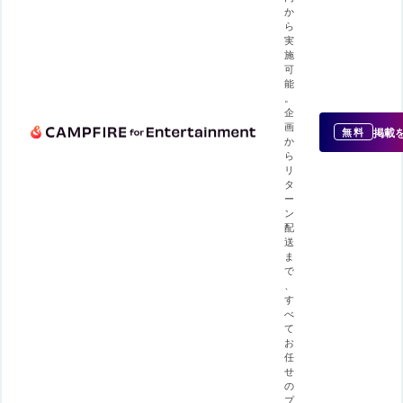
か
ら
実
施
可
能
。
企
画
掲載
無料
か
ら
リ
タ
ー
ン
配
送
ま
で
、
す
べ
て
お
任
せ
の
プ