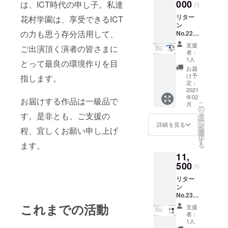
（着払
000
考欄に
は、ICT時代の申し子。私達
は、12
円
いとな
推し
月頃に
リター
りま
花村学園は、享受できるICT
キャス
改めて
ン
す） ■
トをご
詳細を
の力も思う存分活用して、
No.22
リター
記入下
ご案内
『遠隔
ン内容
さい
いたし
支援
ご出演頂く演者の皆さまに
からの
・キャ
推し
ます。
者：
応援
スト別
キャス
1人
■ご注意
とって最良の環境作りを目
セッ
御礼ビ
トがい
・備考
お届
ト』 ■
デオ
ない場
け予
欄に必
指します。
料金：
稽古中
定：
合は、
ず推し
13,000
2021
の特別
なしと
キャス
年02
jpy 送
映像つ
お届けする作品は一級品で
ご記入
ト名を
こ
月
料別
き（3分
の
下さい
入力し
リ
（着払
す。是非とも、ご支援の
間映
タ
・キャ
て下さ
ー
いとな
像。
ン
スト別
詳細を見る
い ・推
を
程、宜しくお願い申し上げ
りま
mp4で
選
御礼ビ
しキャ
択
す） ■
のご提
す
デオ
ストが
ます。
る
リター
供） ・
稽古中
いない
11,
ン内容
花村学
の特別
場合
・オン
500
園オリ
映像つ
は、な
円
ライン
ジナル
き（3分
しとご
リター
公演
Ｔシャ
間映
記入下
ン
配信チ
ツ ・み
像。
さい
No.23
ケット
ずしな
mp4で
『花村
・花村
孝之先
これまでの活動
のご提
支援
学園
学園オ
生描下
供） ・
者：
オリジ
リジナ
ろし
1人
花村学
ナル