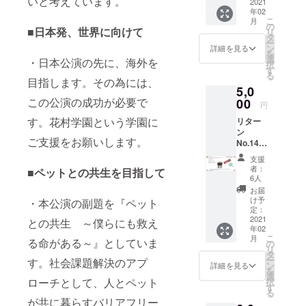
いと考えています。
ルグッ
2021
（Yomi
になり
年02
ズ（タ
）が、
ます。
こ
月
オル＆
マン
の
■日本発、世界に向けて
リ
リスト
ツーマ
タ
ー
バン
ンで皆
ン
詳細を見る
を
ド）
さまの
選
・日本公演の先に、海外を
択
セッ
お悩み
す
る
ト』 ■
相談、
目指します。その為には、
5,0
料金：
承りま
9,000
この公演の成功が必要で
00
す ・米
円
jpy 送
国
す。花村学園という学園に
リター
料別
NLP™
ン
（着払
協会認
ご支援をお願いします。
No.14
いとな
定NLP
『D-
りま
プラク
支援
Stage
す） ■
ティ
者：
■ペットとの共生を目指して
オリジ
リター
ショ
6人
ナル
ン内容
ナー有
お届
グッズ
・D-
資格者
け予
・本公演の副題を『ペット
（タオ
Stage扱
定：
のYomi
ル＆リ
2021
い 自
との共生 ～僕らにも救え
が、丁
年02
ストバ
由席チ
寧にご
こ
月
ンド）
る命がある～』としていま
ケット
の
対応し
リ
セッ
・チ
タ
ます ・
ー
す。社会課題解決のアプ
ト』 ■
ケット
ン
Zoomで
詳細を見る
を
料金：
は電子
選
の開催
ローチとして、人とペット
択
5,000
チケッ
す
となり
る
jpy 送
トでの
ます。
が共に暮らすバリアフリー