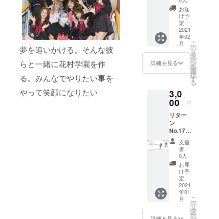
■お届け
オリジ
フが少
キ＆サ
オリ
・お届
ナルリ
お届
ないた
イン付
ジナル
けは、
け予
ストバ
め、日
き音声
ブラン
定：
2021年
ンド ■
程調整
チェキ
2021
ドTシャ
1月以降
ご説明
にお時
年02
と直筆
ツ ・XL
になり
・自由
間がか
こ
月
お礼の
のワン
の
ます。
席チ
夢を追いかける。そんな彼
かるこ
リ
手紙
サイズ
タ
ケット
とをご
ー
セッ
となり
ン
らと一緒に花村学園を作
詳細を見る
とD-
了承下
を
ト』 ■
ます ■
選
Stageの
さい。
択
料金：
る。みんなでやりたい事を
説明 ・
す
オリジ
・オン
る
10,000
花村学
ナル
ライン
やって笑顔になりたい
3,0
jpy 送
園キャ
グッズ
MTG中
料別
00
スト
（タオ
円
に、事
（着払
RYOGA
ル＆リ
務局が
リター
いとな
プロ
ストバ
不適切
ン
りま
デュー
ンド）
と判断
No.17
す） ■
ス オ
のお得
させて
『堂ヶ
リター
リジナ
なセッ
支援
頂いた
平望
ン内容
ルTシャ
者：
トです
際に
オリジ
・白川
ツで
0人
・指定
は、即
ナルポ
文萌
す。 ・
お届
席チ
座に
ス
ラクガ
世界で
け予
ケット
MTGは
ター』
キ＆サ
定：
一つだ
ご希望
終了と
■料金：
2021
イン付
けのあ
の方
なりま
年01
3,000
き音声
なたに
は、チ
す。そ
こ
月
jpy 送
チェキ
の
届ける
ケット
の場合
リ
料別
５枚と
タ
スペ
サイト
でも費
ー
（着払
直筆お
ン
シャルT
詳細を見る