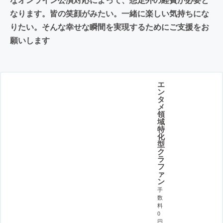
なります。皆の笑顔がみたい。一緒に楽しい気持ちにな
りたい。そんな幸せな瞬間を実現するためにご支援をお
願いします
エ
ン
タ
メ
領
域
特
化
型
ク
ラ
フ
ァ
ン
手
数
料
0
円