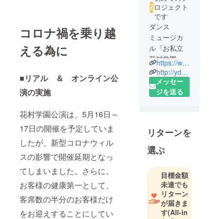
ロジェクト
です
ダンス
コロナ禍を乗り越
ミュージカ
える為に
ル『お私立
花村学園』
https://www.hanamura-gakuen.com/
実行委員会
http://ydu-dance.com/
■リアル ＆ オンライン公
です。
メッセー
主催は、千
ジを送る
演の実施
葉県松戸市
のダンスス
花村学園公演は、5月16日～
タジオ『ス
17日の開催を予定していま
リターンを
タジオ
したが、新型コロナウィル
Y.D.U』で
選ぶ
す。
スの影響で開催延期となっ
てしまいました。さらに、
目標金額
未達でも
お客様の健康第一として、
リターン
客席数の半分のお客様だけ
が届きま
す
(All-in
をお迎えすることにしてい