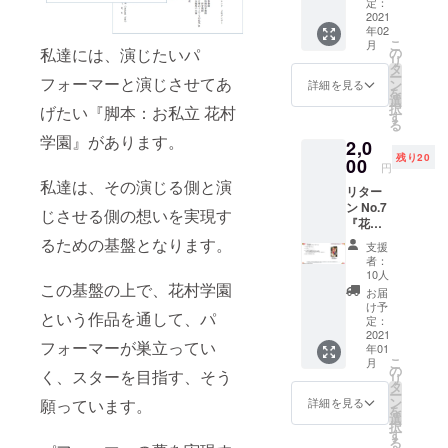
リジナ
しか買
定：
り取り
入下さ
ket.jp/e/
ル エ
2021
えない
となり
い
hanam
年02
コバッ
花村学
ます。
uragak
こ
月
ク』 ■
園のオ
の
私達には、演じたいパ
事務局
uen202
リ
料金：
リジナ
タ
スタッ
0 ・ご
ー
2,500
フォーマーと演じさせてあ
ルＴ
ン
フが少
詳細を見る
挨拶、
を
jpy 送
シャツ
選
ないた
御礼、
択
げたい『脚本：お私立 花村
料別
です。
す
め、日
レッス
る
（着払
■お届け
程調整
ン風景
学園』があります。
2,0
いとな
・お届
にお時
など、
残り20
りま
00
けは、
間がか
円
未公開
す） ■
2021年
かるこ
私達は、その演じる側と演
の貴重
リター
リター
1月以降
とをご
なビデ
ン No.7
ン内容
になり
了承下
じさせる側の想いを実現す
オレ
『花村
・みず
ます。
さい。
ターで
学園オ
しな孝
るための基盤となります。
・オン
支援
す ■ご
リジナ
之先生
ライン
者：
注意 ・
ル フ
描下ろ
10人
MTG中
備考欄
ラワー
この基盤の上で、花村学園
し 花
に、事
お届
に必ず
ペン』
村学園
け予
務局が
推し
という作品を通して、パ
■料金：
オリジ
定：
不適切
キャス
2,000
2021
ナル
と判断
ト名を
フォーマーが巣立ってい
年01
jpy（本
エコ
させて
入力し
こ
月
） 送
バッグ
の
頂いた
く、スターを目指す、そう
て下さ
リ
料別
■説明
タ
際に
い ・推
ー
（着払
・ここ
ン
願っています。
詳細を見る
は、即
しキャ
を
いとな
でしか
選
座に
ストが
択
りま
買えな
す
MTGは
いない
る
す） ■