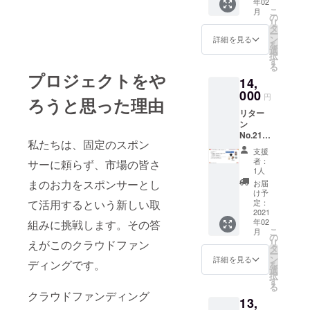
年02
18,000
12/26（
こ
月
jpy 送
土）の
の
リ
料別
公演の
タ
ー
（着払
み配信
ン
詳細を見る
を
いとな
となり
選
択
りま
ます ■
す
る
す） ■
説明 ・
プロジェクトをや
14,
リター
迫力あ
ン内容
000
るス
円
ろうと思った理由
・12月
テージ
リター
公演
映像
ン
自由席
を、存
No.21
チケッ
分にお
私たちは、固定のスポン
『【チ
ト ・チ
楽しみ
支援
ケット
ケット
頂けま
者：
サーに頼らず、市場の皆さ
お持ち
は電子
す。マ
1人
の
チケッ
ルチカ
まのお力をスポンサーとし
お届
方】
トでの
メラの
け予
花村学
お届け
定：
て活用するという新しい取
迫力映
園 応
2021
となり
像をお
年02
組みに挑戦します。その答
援 全
ます ・
楽しみ
こ
月
部入り
12月に
の
に ・オ
リ
えがこのクラウドファン
コー
事務局
タ
ンライ
ー
ス』 ■
から
ン
ンチ
詳細を見る
ディングです。
を
料金：
メール
選
ケット
択
14,000
でお届
す
運用方
る
jpy 送
けしま
法につ
クラウドファンディング
13,
料別
す ・備
いて