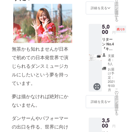
リ
ス』 ■
メール
タ
さい ・
ー
リター
でお届
ン
指定席
詳細を見る
を
ン内容
けしま
選
ご希望
択
・5月公
す ・
す
の方
る
演のチ
メール
は、花
5,0
ケット
アドレ
村学園
残り5
をお持
00
スは、
公演チ
円
ちの方
pdfファ
ケット
リター
向けの
イルを
サイト
ン No.4
コース
受信で
でお求
無茶かも知れませんが日本
『キャ
です ・
きるア
め下さ
スト
キャス
ドレス
い 指
支援
で初めての日本発世界で演
別 オ
トから
を指定
定席チ
者：
ンライ
の御礼
して下
5人
ケット
じられるダンスミュージカ
ンMTG
ビデオ
さい ・
はこち
お届
参加券
（3分
キャス
け予
ルにしたいという夢を持っ
らから
コー
間） ・
定：
トから
ス』 ■
2021
mp4
ています。
の御礼
https://t
年03
料金：
データ
ビデオ
.livepoc
こ
月
5,000
でのご
の
（3分
ket.jp/e/
リ
夢は描かなければ絶対にか
jpy 限
提供と
タ
間）
hanam
ー
定10件
なりま
ン
mp4
詳細を見る
uragak
を
ないません。
■リター
す ■説
選
データ
uen202
択
ン内容
明 ・
す
でのご
0 ■ご注
る
・マン
キャス
提供と
意 ・備
ダンサーんやパフォーマー
3,5
ツーマ
トから
なりま
考欄に
ンオン
00
の御礼
す ■説
必ず推
の出口を作る、世界に向け
円
ライン
ビデオ
明 ・12
しキャ