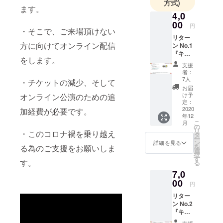
方式)
ます。
4,0
00
円
・そこで、ご来場頂けない
リター
方に向けてオンライン配信
ン No.1
『キャ
をします。
スト
支援
別 自
者：
由席チ
7人
・チケットの減少、そして
ケット
お届
コー
け予
オンライン公演のための追
ス』 ■
定：
料金：
2020
加経費が必要です。
年12
4,000
こ
月
jpy ■リ
の
リ
・このコロナ禍を乗り越え
ターン
タ
ー
内容 ・
ン
詳細を見る
を
る為のご支援をお願いしま
12月公
選
択
演 自
す
す。
る
由席チ
7,0
ケット
・チ
00
円
ケット
リター
は電子
ン No.2
チケッ
『キャ
トでの
スト
お届け
支援