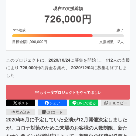
現在の支援総額
726,000
円
終了
72
%達成
目標金額
1,000,000
円
支援者数
112
人
このプロジェクトは、
2020/10/24
に募集を開始し、
112
人の支援
により
726,000
円の資金を集め、
2020/12/04
に募集を終了しま
した
もう一度プロジェクトをやってほしい
ポスト
シェア
LINEで送る
URLコピー
埋め込み
QRコード
2020年5月に予定していた公演が12月開催決定しました
が、コロナ対策のためご来場のお客様の人数制限、新た
なオンライン公演対応によって、想定外の経費が必要と