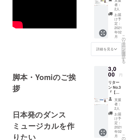
別 チ
となり
者：
ケット
ます ・
2人
＆キャ
12月に
お届
ストか
個別
け予
らの御
メール
定：
礼ビデ
2021
で、お
年02
オコー
届けし
こ
月
ス』 ■
ます ・
の
リ
料金：
メール
タ
ー
7,000
アドレ
ン
詳細を見る
を
jpy ■リ
スは、
選
択
ターン
pdfファ
す
る
内容 ・
イルを
3,0
12月公
受信で
演 自
00
きるア
脚本・Yomiのご挨
円
由席チ
ドレス
リター
ケット
を指定
拶
ン No.3
・チ
して下
『【チ
ケット
さい ■
ケット
は電子
説明 ・
支援
お持ち
チケッ
12月公
者：
の方向
トでの
演の自
2人
日本発のダンス
け】
お届け
由席チ
お届
キャス
となり
ケット
け予
トから
ます ・
定：
ミュージカルを作
です。
の御礼
2021
12月に
観覧日
年02
ビデオ
事務局
時をご
りたい
こ
月
コー
から
の
指定下