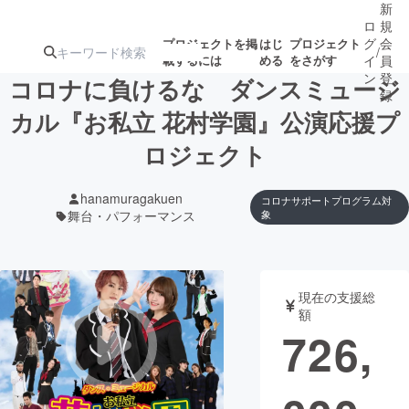
新
ロ
規
グ
会
プロジェクトを掲
はじ
プロジェクト
/
載するには
める
をさがす
イ
員
ン
登
コロナに負けるな ダンスミュージ
録
カル『お私立 花村学園』公演応援プ
ロジェクト
人気のプロ
注目のリ
注目の新着プロ
募集終了が近いプ
もうすぐ公開
ジェクト
ターン
ジェクト
ロジェクト
されます
hanamuragakuen
コロナサポートプログラム対
舞台・パフォーマンス
象
アート・写真
音楽
テクノロジー・ガジェット
ゲーム・サ
現在の支援総
額
726,
映像・映画
書籍・雑誌
ビジネス・起業
チャレンジ