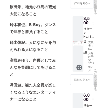
ー
ツ』 ■
学園だ
ン
オリジ
詳細を見る
を
料金：
原田朱。地元小豆島の観光
けのス
選
ナルT
択
5,000
ペシャ
す
シャ
る
大使になること
jpy 送
ルオリ
ツ、み
3,5
料別
ジナル
ずしな
（着払
00
ソング
孝之先
円
鈴木将也。B-Boy。ダンス
いとな
集で
生描下
リター
りま
す。
ろしの
で世界と勝負すること
ン
す）
3曲オリ
花村学
No.11
先着5名
ジナル
園オリ
『原め
様、限
ソング
ジナル
鈴木佑紀。人になにかを与
支援
ぐみ
定商品
■お届け
エコ
者：
「花村
■リター
えられる人になること
・発送
5人
バッ
学園
ン内容
は、
グ、花
お届
二階堂
・花村
2021年
け予
村学園
苑絵物
高槻みゆう。声優としてみ
学園ヒ
定：
1月以降
オリジ
語」
2021
ロイ
となり
ナルフ
んなを笑顔にしてあげるこ
年01
フォト
ン 原
ます
ラワー
こ
月
ブッ
田朱
の
ペンの
と
リ
ク』 ■
「世界
タ
セット
ー
料金：
に1枚し
ン
詳細を見る
です。
を
3,500
かない
選
・定価
澤田遊。観た人全員が楽し
択
jpy 送
手作りT
す
8,000円
る
料別
シャ
くなるようなエンターティ
分の
6,0
（着払
ツ」 ■
セット
いとな
00
ナーになること
説明 ・
が、お
円
りま
原田朱
得な価
リター
す） ■
のスペ
格に