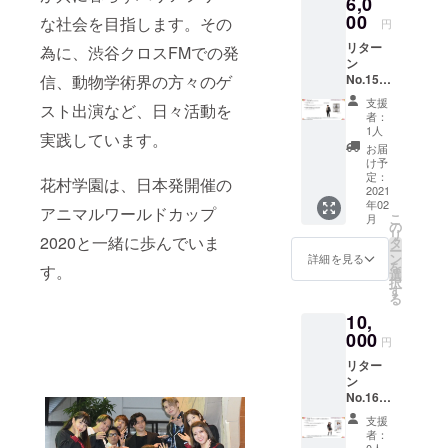
6,0
料別
お届け
Zoomア
（着払
00
となり
プリ
な社会を目指します。その
円
いとな
ます ・
ケー
リター
りま
為に、渋谷クロスFMでの発
12月に
ション
ン
す） ■
事務局
は、お
No.15
信、動物学術界の方々のゲ
リター
から
客様で
『RYO
ン内容
メール
ご準備
支援
スト出演など、日々活動を
GA
・D-
でお届
頂きま
者：
YAMAD
Stage
けしま
1人
す ■ご
実践しています。
A オリ
オリジ
す ・
注意 ・
お届
ジナルT
ナルタ
メール
け予
MTG主
シャ
オル ・
定：
アドレ
催者
花村学園は、日本発開催の
ツ』 ■
2021
D-
スは、
は、花
年02
料金：
Stage
pdfファ
アニマルワールドカップ
村学園
こ
月
6,000
オリジ
の
イルを
事務局
リ
jpy 送
2020と一緒に歩んでいま
ナルリ
タ
受信で
となり
ー
料別
ストバ
ン
きるア
詳細を見る
ます。
を
す。
（着払
ンド ■
選
ドレス
・日程
択
いとな
説明 ・
す
を指定
調整
る
りま
D-
して下
は、事
10,
す） ■
Stageの
さい ・
務局と
リター
000
オリジ
D-
メール
円
ン内容
ナルタ
Stage
でのや
リター
・
オルと
オリジ
り取り
ン
RYOGA
リスト
ナルタ
となり
No.16
Produc
バンド
オル ・
ます。
『白川
ed
のセッ
D-
事務局
支援
文萌
HIKUTA
トです
Stage
者：
スタッ
ラクガ
SUICHI
0人