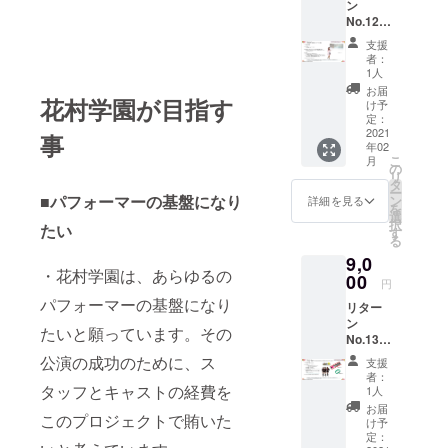
ン
リター
シャル
なって
No.12
ン内容
グッズ
います
『花村
・原め
です。
■お届け
支援
百合
ぐみ
・Tシャ
者：
・お届
子 お
「花村
ツのサ
1人
けは、
悩み相
学園
イズを
お届
2021年
談 マ
花村学園が目指す
二階堂
ご指定
け予
1月以降
ンツー
苑絵物
定：
してい
になり
マン会
2021
語」
ただ
事
ます。
年02
話』 ■
フォト
き、原
こ
月
料金：
ブック
の
田朱
リ
6,000
・単行
タ
自らが
ー
jpy 限
本サイ
■パフォーマーの基盤になり
ン
その人
詳細を見る
を
定５名
ズ ■説
選
のイ
択
たい
様 ■リ
明 ・原
す
メージ
る
ターン
めぐみ
で1から
9,0
内容 ・
の魅力
デザイ
・花村学園は、あらゆるの
花村百
00
満載の
ンしま
円
合子
スペ
す。 ■
パフォーマーの基盤になり
リター
マン
シャル
お届け
ン
ツーマ
フォト
・お届
たいと願っています。その
No.13
ンZoom
ブック
けは、
『 D-
・面談
です ■
公演の成功のために、ス
2021年
支援
Stage
時間：
お届け
1月以降
者：
自由席
20分 ■
タッフとキャストの経費を
・お届
1人
になり
チケッ
説明 ・
けは、
ます。
お届
このプロジェクトで賄いた
ト & オ
花村百
2021年
け予
リジナ
合子
定：
1月以降