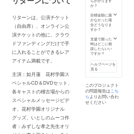
リターンについて
がお得
らかかります
それぞ
円分の
グッズ
ます。
な価格
か？
れのリ
セット
ならこ
結婚
になっ
ターン
がお得
ちら。
式、
ていま
目標金額に届
詳細
な価格
リターンは、公演チケット
お得な
パー
す ■ご
かなかった場
は、
になっ
セット
ティ、
注意 ・
合どうなりま
個々の
（自由席）、オンライン公
ていま
です。
イベン
推し
すか？
リター
す ・そ
・定
トにご
キャス
演チケットの他に、クラウ
ンのご
れぞれ
価
活用下
トを備
支援で困った
説明に
のリ
ドファンディングだけで手
13,000
さい ・
考欄に
時はどこに相
準じま
ターン
円分の
1ステー
必ずご
談したらいい
す
詳細
に入れることができるレア
セット
ジ当た
記入下
ですか？
は、
がお得
り、
さい。
個々の
アイテム満載です。
な価格
キャス
・推し
リター
ヘルプページを
になっ
トは5名
キャス
ンのご
見る
ていま
前後で
トがい
説明に
主演：如月蓮 花村学園ス
す ■ご
す。ス
ない場
準じま
注意 ・
ケ
合に
ペシャルCD＆DVDセット、
す
このプロジェクト
それぞ
ジュー
は、な
の問題報告は
こち
れのリ
ルは3ヶ
各キャストの稽古場からの
しとご
ターン
月前に
ら
よりお問い合わ
記入下
スペシャルメッセージビデ
詳細
確定頂
さい ・
せください
は、
くこと
それぞ
オ、花村学園オリジナル
個々の
を前提
れのリ
リター
としま
ターン
グッズ、いとしのムーコ作
ンのご
す。 ・
詳細
説明に
１ス
は、
者：みずしな孝之先生オリ
準じま
テージ
個々の
す
20分程