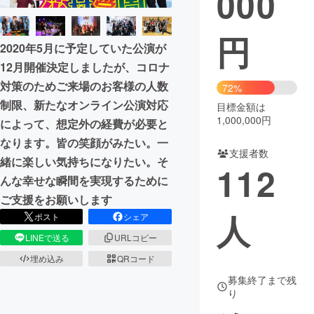
000
まちづくり・地域活性化
円
2020年5月に予定していた公演が
12月開催決定しましたが、コロナ
CAMPFIRE for Social Good
CAMPFIRE Creation
対策のためご来場のお客様の人数
72%
CAMPFIREふるさと納税
machi-ya
コミュニティ
制限、新たなオンライン公演対応
目標金額は
1,000,000円
によって、想定外の経費が必要と
なります。皆の笑顔がみたい。一
支援者数
緒に楽しい気持ちになりたい。そ
112
んな幸せな瞬間を実現するために
ご支援をお願いします
人
ポスト
シェア
LINEで送る
URLコピー
埋め込み
QRコード
募集終了まで残
り