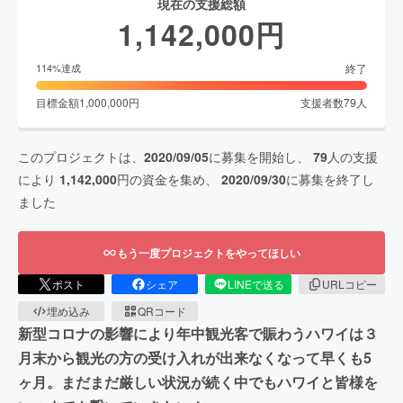
現在の支援総額
1,142,000
円
終了
114
%達成
目標金額
1,000,000
円
支援者数
79
人
このプロジェクトは、
2020/09/05
に募集を開始し、
79
人の支援
により
1,142,000
円の資金を集め、
2020/09/30
に募集を終了し
ました
もう一度プロジェクトをやってほしい
ポスト
シェア
LINEで送る
URLコピー
埋め込み
QRコード
新型コロナの影響により年中観光客で賑わうハワイは３
月末から観光の方の受け入れが出来なくなって早くも5
ヶ月。まだまだ厳しい状況が続く中でもハワイと皆様を