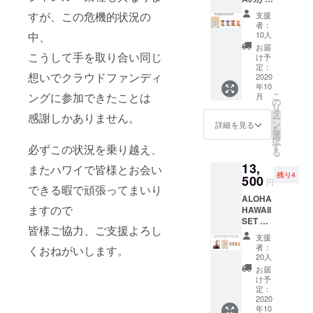
１ ガー
活躍！
いいス
リック
ハワイ
すが、この危機的状況の
支援
クエア
シュリ
を感じ
者：
ボトル
ンプ
中、
るかわ
10人
とLeis
(45g)×
いいエ
お届
Hawaii
こうして手を取り合い同じ
１ ジャ
コボト
け予
のポッ
パニー
定：
ルで
想いでクラウドファンディ
プコー
2020
ズカ
す。 全
年10
ンを
レー
国送料
ングに参加できたことは
こ
月
セット
(45g)×
の
無料で
リ
にしま
１
タ
お届け
感謝しかありません。
ー
した。
ン
いたし
詳細を見る
を
・
選
ます。
択
MUSE
す
必ずこの状況を乗り越え、
る
KAILU
13,
A マー
またハワイで皆様とお会い
残り4
メイド
500
円
できる暇で頑張ってまいり
スクエ
ALOHA
アボト
ますので
HAWAII
ル 通
SET ハ
常価
皆様ご協力、ご支援よろし
ワイを
格
支援
感じる
¥3000-
者：
くおねがいします。
お得な
・Leis
20人
セット
Hawaii
お届
をご用
popcor
け予
意しま
n
定：
した。
2020
kitchen
年10
・Muse
ハワイ