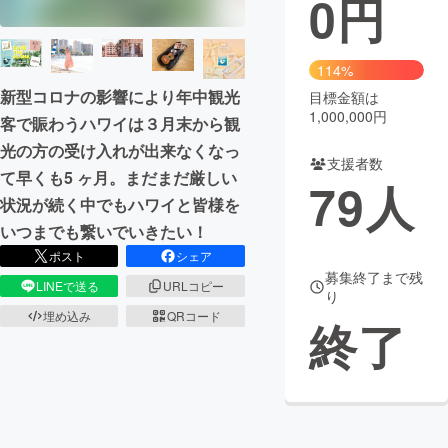
0
円
まちづくり・地域活性化
114%
新型コロナの影響により年中観光
目標金額は
CAMPFIRE for Social Good
CAMPFIRE Creation
1,000,000円
客で賑わうハワイは３月末から観
CAMPFIREふるさと納税
machi-ya
コミュニティ
光の方の受け入れが出来なくなっ
支援者数
て早くも5 ヶ月。まだまだ厳しい
79
人
状況が続く中でもハワイと皆様を
いつまでも繋いでいきたい！
ポスト
シェア
募集終了まで残
LINEで送る
URLコピー
り
埋め込み
QRコード
終了