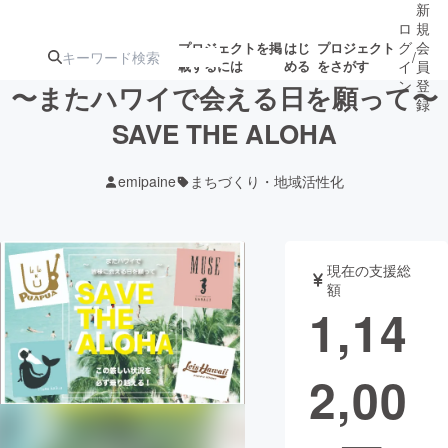
新
ロ
規
グ
会
プロジェクトを掲
はじ
プロジェクト
/
載するには
める
をさがす
イ
員
ン
登
〜またハワイで会える日を願って〜
録
SAVE THE ALOHA
人気のプロ
注目のリ
注目の新着プロ
募集終了が近いプ
もうすぐ公開
emipaine
まちづくり・地域活性化
ジェクト
ターン
ジェクト
ロジェクト
されます
アート・写真
音楽
現在の支援総
額
1,14
テクノロジー・ガジェット
ゲーム・サ
2,00
映像・映画
書籍・雑誌
ビジネス・起業
チャレンジ