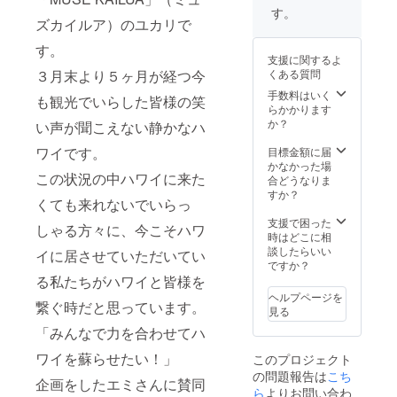
チュー
す。ウ
す。
ナー 充
クレレ
ズカイルア）のユカリで
電式
に1番最
す。
バッテ
適なハ
支援に関するよ
リー、
ワイ島
３月末より５ヶ月が経つ今
くある質問
Let’s
のコア
Play
の木を
手数料はいく
も観光でいらした皆様の笑
DVD付
材料に
らかかります
きno初
使用し
か？
い声が聞こえない静かなハ
心者用
ていま
ウクレ
す。音
ワイです。
目標金額に届
レ教則
量もあ
かなかった場
この状況の中ハワイに来た
本
り、深
合どうなりま
みのあ
すか？
くても来れないでいらっ
る音質
が特徴
支援で困った
しゃる方々に、今こそハワ
です。
時はどこに相
ウクレ
談したらいい
イに居させていただいてい
レの王
ですか？
様と呼
る私たちがハワイと皆様を
ばれる
ヘルプページを
繋ぐ時だと思っています。
ブラン
見る
ド力も
「みんなで力を合わせてハ
ありま
す。シ
ワイを蘇らせたい！」
このプロジェクト
リアル
の問題報告は
こち
＃
企画をしたエミさんに賛同
200785
ら
よりお問い合わ