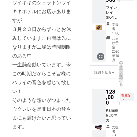
円
ワイキキのシェラトンワイ
置き
¥3250
マイレ
胸元中
（税
キキホテルにお店がありま
レイ
央から
込） ・
SK-1 ソ
裾まで
Leis
すが
プラノ
約90cm
Hawaii
支援
GCEA
通常価
３月２３日からずっとお休
popcor
者：
コアの
格
n
10人
木 初心
みしています。再開は先に
¥11,880
kitchen
お届
者セッ
（税
ハワイ
け予
なりますが工場は時間制限
ト 通常
込） ・
定：
アン
価格：
2020
MUSE
ポップ
のある中
年10
約
KAILU
コー
こ
月
40000
A マー
の
ン 全
一生懸命動いています。今
リ
円 SK-1
メイド
タ
種セッ
ー
GCEA
スクエ
ン
ト 通常
詳細を見る
この時期だからこそ皆様に
を
はハワ
アボト
選
価格
択
イアン
ハワイの音色を感じて欲し
ル 通
す
6184円
る
コアの
常価
（税
い！
128
合板で
格
込） 全
す。造
,00
¥3000-
在庫な
国送料
そのような想いがつまった
し
りはシ
・Leis
0
無料で
円
ンプル
Hawaii
お届け
ウクレレを是非日本の皆さ
で重さ
Kamak
popcor
いたし
も軽く
a :カマ
n
ます。
まにも届けたいと思ってい
できて
カ ソ
kitchen
いま
プラノ
ハワイ
ます。
支援
す。
サイ
アン
者：
チュー
ズ HF-
ポップ
1人