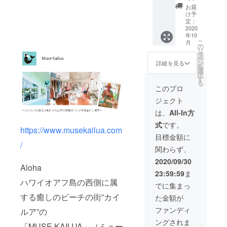
ニング
1 ハー
コー
お届
にも便
ドケー
ン 全
け予
利なサ
ス付き
種セッ
定：
イドベ
通常価
2020
ト 通常
年10
グ仕様
格
価格
こ
月
になっ
¥154,00
¥5302-
の
リ
ていま
0（税
全国送
タ
ー
す。音
込） 創
料無料
ン
詳細を見る
を
量大き
業104年
でお届
選
択
く、や
のウク
けいた
す
る
さしい
レレ
しま
このプロ
音がす
メー
す。
ジェクト
るウク
カーの
レレで
老舗、
は、
All-In方
す。初
カマカ
式
です。
心者
の代表
https://www.musekailua.com
セット
的なモ
目標金額に
には、
デルで
/
関わらず、
UC-S
あるHF-
フォー
1
2020/09/30
Aloha
ムのセ
Sopran
23:59:59
ま
ミハー
o Size
ハワイオアフ島の西側に属
ドケー
です。
でに集まっ
ス、MT-
オリジ
する癒しのビーチの街”カイ
た金額が
1 マイ
ナル
レ ク
ハード
ファンディ
ルア”の
リップ
ケース
ングされま
オン
付きで
「MUSE KAILUA」（ミュー