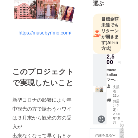
選ぶ
目標金額
未達でも
リターン
https://musebyrimo.com/
が届きま
す
(All-in
方式)
2,5
00
円
このプロジェクト
muse
kailua
マーメ
で実現したいこと
イドス
支援
クエア
者：
ボトル
22人
新型コロナの影響により年
サイズ:
お届
横8cmx
け予
中観光の方で賑わうハワイ
縦
定：
15cmx
2020
は３月末から観光の方の受
年10
幅4cm
こ
月
容
の
入が
リ
量:380
タ
ー
ml 耐
出来なくなって早くも５ヶ
ン
詳細を見る
を