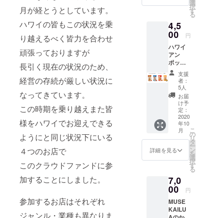
熱:60℃
選
択
月が経とうとしています。
材質:プ
す
る
ラス
ハワイの皆もこの状況を乗
4,5
チック
通常価
00
円
り越えるべく皆力を合わせ
格
ハワイ
¥3000-
頑張っておりますが
アン
透け感
ポップ
がかわ
長引く現在の状況のため、
コーン
いく再
支援
全種
利用で
経営の存続が厳しい状況に
者：
セット
きる四
5人
なってきています。
（通常
角いボ
お届
価格
トル
け予
この時期を乗り越えまた皆
¥5302-
♡ か
定：
） ハワ
2020
さばら
様をハワイでお迎えできる
年10
イアン
ず軽い
こ
月
キャラ
ので持
の
ようにと同じ状況下にいる
リ
メルク
ち運び
タ
ー
リスプ
にもと
ン
４つのお店で
詳細を見る
を
(140g)×
ても便
選
択
１ マカ
このクラウドファンドに参
利で
す
る
ダミア
す。
加することにしました。
7,0
＆キャ
お散
ラメル
00
歩や少
円
クリス
しおで
参加するお店はそれぞれ
MUSE
プ
かけの
KAILU
(160g)×
際も大
ジャンル・業種も異なりま
Aのかわ