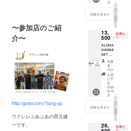
こ
月
By
アン
の
リ
Rimo
ポップ
タ
ー
マキシ
コー
ン
詳細を見る
を
ドレ
ン 全
選
択
ス
種セッ
す
〜参加店のご紹
る
Longサ
ト 通常
13,
イズ 着
価格
在庫な
介〜
丈：平
500
¥5,302-
し
円
置き
全国送
ALOHA
胸元中
料無料
HAWAII
央から
でお届
SET ハ
裾まで
けさせ
ワイを
約
ていた
支援
感じる
101cm
だきま
者：
お得な
通常価
す。
13人
セット
格
お届
をご用
¥11,880
け予
意しま
（税
定：
した。
2020
込） ・
年10
・Muse
MUSE
こ
月
By
KAILU
の
リ
Rimo
A マー
タ
http://gcea.com/?lang=jp
ー
マキシ
メイド
ン
詳細を見る
を
ドレ
スクエ
選
択
ス
ウクレレぷあぷあの西元健
アボト
す
る
Shortサ
ル 通
一です。
28,
イズ 着
常価
在庫な
丈：平
500
格
し