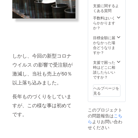
ターン
裄丈：
支援に関するよ
品のお
77cm
くある質問
肉は、
胸囲：
信州サ
102cm
手数料はいく
フォー
Lサイズ
らかかります
クのジ
着丈：
か？
ンギス
70cm
カン５
裄丈：
目標金額に届
００ｇ
80cm
かなかった場
（たれ
胸囲：
合どうなりま
漬け込
110cm
すか？
しかし、今回の新型コロナ
み）で
峯村サ
す。 信
フォー
支援で困った
ウイルス の影響で受注額が
州新町
クニッ
時はどこに相
の峯村
トベス
談したらいい
激減し、当社も売上が50％
サ
ト 寸
ですか？
フォー
以上落ち込みました。
法 Sサ
クを取
イズ 着
ヘルプページを
り扱う
丈：
見る
長年ものづくりをしていま
「さぎ
56cm
り荘」
肩幅：
すが、この様な事は初めて
様より
36cm
このプロジェクト
ご入力
胸囲：
です。
の問題報告は
こち
頂いた
96cm M
住所へ
ら
よりお問い合わ
サイズ
クール
着丈：
せください
便でお
63cm
送り致
肩幅：