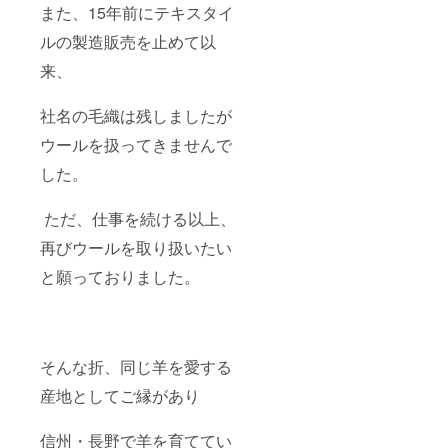
しま
40cm
また、15年前にテキスタイ
す。
胸囲：
ルの製造販売を止めて以
http://w
102cm
ww.sagi
Lサイズ
来、
risou.c
着丈：
om/ ※
68cm
ニット
肩幅：
社名の毛織は残しましたが
ベスト
42cm
とセー
胸囲：
ウールを扱ってきませんで
ターは
110cm
別の配
した。
送方法
にてお
届けと
ただ、仕事を続ける以上、
なりま
再びウールを取り扱いたい
す。
ニット
と願っておりました。
ベスト
とセー
ターは
それぞ
れ色と
サイズ
そんな折、同じ羊を愛する
をお選
び頂け
産地としてご縁があり
ます。
色：サ
信州・長野で羊を育ててい
フォー