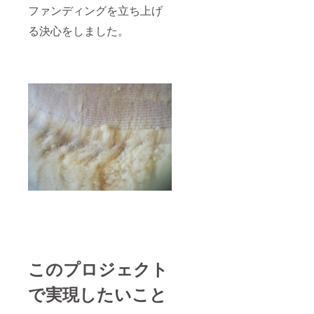
着丈：
ファンディングを立ち上げ
59cm
裄丈：
る決心をしました。
70cm
胸囲：
96cm M
サイズ
着丈：
65cm
裄丈：
77cm
胸囲：
102cm
Lサイズ
着丈：
70cm
裄丈：
80cm
胸囲：
110cm
峯村サ
フォー
クニッ
トベス
このプロジェクト
ト 寸
法 Sサ
で実現したいこと
イズ 着
丈：