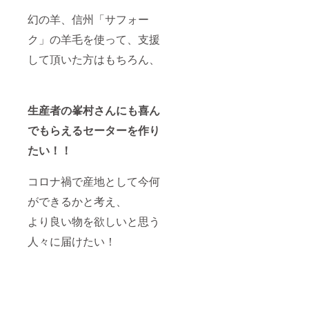
56cm
肩幅：
幻の羊、信州「サフォー
36cm
ク」の羊毛を使って、支援
胸囲：
96cm M
して頂いた方はもちろん、
サイズ
着丈：
63cm
肩幅：
40cm
生産者の峯村さんにも喜ん
胸囲：
102cm
でもらえるセーターを作り
Lサイズ
着丈：
たい！！
68cm
肩幅：
コロナ禍で産地として今何
42cm
胸囲：
ができるかと考え、
110cm
より良い物を欲しいと思う
人々に届けたい！