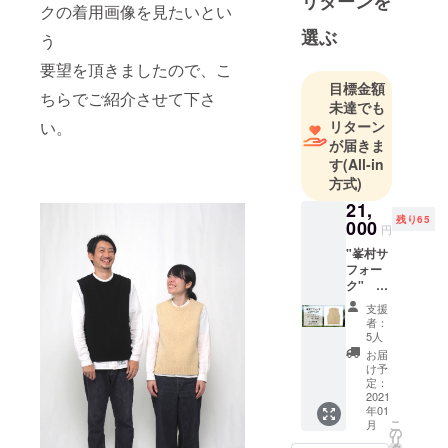
リターンを
クの着用画像を見たいとい
選ぶ
う
要望を頂きましたので、こ
目標金額
ちらでご紹介させて下さ
未達でも
リターン
い。
が届きま
す
(All-in
方式)
21,
残り65
000
円
"峯村サ
フォー
ク"
ニット
支援
ベスト
者：
（ユニ
5人
セック
お届
ス）
け予
ニット
定：
ベスト
2021
年01
の色と
こ
月
サイズ
の
リ
をお選