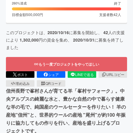
終了
260
%達成
目標金額
500,000
円
支援者数
42
人
このプロジェクトは、
2020/10/16
に募集を開始し、
42
人の支援
により
1,302,000
円の資金を集め、
2020/10/31
に募集を終了し
ました
もう一度プロジェクトをやってほしい
ポスト
シェア
LINEで送る
URLコピー
埋め込み
QRコード
信州長野で峯村さんが育てる羊「峯村サフォーク」。中
央アルプスの綺麗な水と、豊かな自然の中で暮らす健康
な羊の毛で、純国産のウールセーターを作りたい！ 羊の
産地"信州"と、世界的ウールの産地 "尾州"が約100 年振
りに協力してもの作りを行い、産地を盛り上げるプロ
ジェクトです。