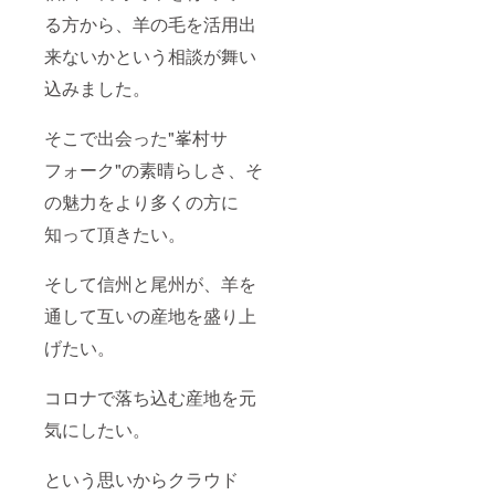
ク生成
る方から、羊の毛を活用出
り・サ
フォー
来ないかという相談が舞い
クブ
ラック
込みました。
サイ
ズ：S・
M・L ※
そこで出会った"峯村サ
化炭処
フォーク"の素晴らしさ、そ
理を
行って
の魅力をより多くの方に
いない
為、取
知って頂きたい。
りきれ
ない植
物の種
そして信州と尾州が、羊を
やカケ
ラが
通して互いの産地を盛り上
残って
おりま
げたい。
す。 ●
サイズ
コロナで落ち込む産地を元
寸法 峯
村サ
気にしたい。
フォー
クセー
ター S
という思いからクラウド
サイズ