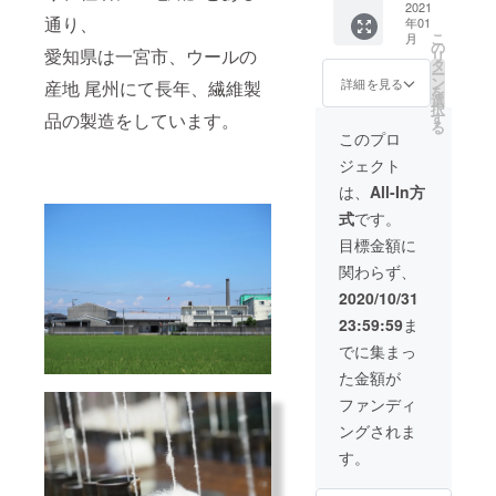
羊峯村
2021
理を
胸囲：
通り、
年01
サ
行って
96cm M
こ
月
フォー
いない
の
サイズ
愛知県は一宮市、ウールの
リ
クのお
為、取
タ
着丈：
ー
肉500g
りきれ
ン
65cm
詳細を見る
産地 尾州にて長年、繊維製
を
付き）
ない植
選
裄丈：
択
ニット
物の種
す
品の製造をしています。
77cm
る
ベスト1
やカケ
胸囲：
このプロ
着・
ラが
102cm
ジェクト
セー
残って
Lサイズ
ター1着
おりま
着丈：
は、
All-In方
に加え
す。 ●
70cm
式
です。
て、 峯
サイズ
裄丈：
村サ
寸法 峯
80cm
目標金額に
フォー
村サ
胸囲：
関わらず、
クの美
フォー
110cm
味しさ
クセー
2020/10/31
も堪能
ター S
23:59:59
ま
できる
サイズ
スペ
着丈：
でに集まっ
シャル
59cm
た金額が
セット
裄丈：
で
70cm
ファンディ
す。
胸囲：
ングされま
※写真は
96cm M
イメー
サイズ
す。
ジで
着丈：
す。 リ
65cm