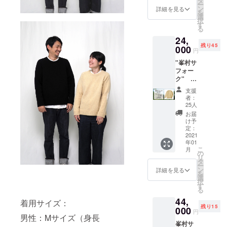
タ
ー
び頂け
ン
詳細を見る
を
ます。
選
択
色：サ
す
る
フォー
24,
ク生成
残り45
り・サ
000
円
フォー
"峯村サ
クブ
フォー
ラック
ク"
サイ
セー
ズ：S・
支援
ター
M・L ※
者：
（ユニ
化炭処
25人
セック
理を
お届
ス）
行って
け予
セー
いない
定：
ターの
2021
為、取
年01
色とサ
りきれ
こ
月
イズを
ない植
の
リ
お選び
物の種
タ
ー
頂けま
やカケ
ン
詳細を見る
を
す。
ラが
選
択
色：サ
残って
す
る
フォー
おりま
44,
ク生成
す。 ●
着用サイズ：
残り15
り・サ
000
峯村サ
円
フォー
男性：Mサイズ（身長
フォー
峯村サ
クブ
クニッ