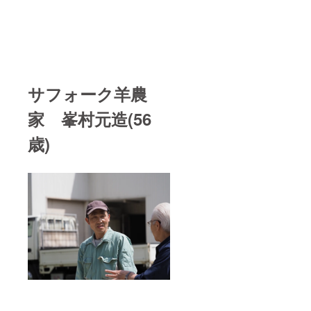
サフォーク羊農
家 峯村元造(56
歳)