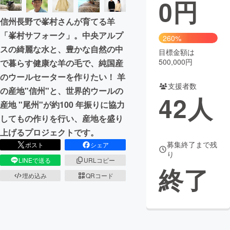
0
円
まちづくり・地域活性化
信州長野で峯村さんが育てる羊
「峯村サフォーク」。中央アルプ
260%
スの綺麗な水と、豊かな自然の中
CAMPFIRE for Social Good
CAMPFIRE Creation
目標金額は
500,000円
で暮らす健康な羊の毛で、純国産
CAMPFIREふるさと納税
machi-ya
コミュニティ
のウールセーターを作りたい！ 羊
支援者数
の産地"信州"と、世界的ウールの
42
人
産地 "尾州"が約100 年振りに協力
してもの作りを行い、産地を盛り
上げるプロジェクトです。
募集終了まで残
ポスト
シェア
り
LINEで送る
URLコピー
終了
埋め込み
QRコード