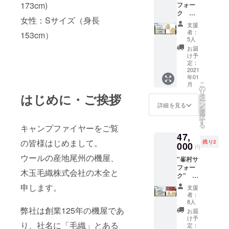
173cm)
フォー
ラック
トベス
ク
サイ
ト 寸
女性：Sサイズ（身長
ニット
ズ：S・
法 Sサ
支援
ベスト
M・L ※
イズ 着
者：
153cm）
＋セー
化炭処
丈：
5人
ターの
理を
56cm
お届
セット
行って
肩幅：
け予
ニット
いない
定：
36cm
ベスト
2021
為、取
胸囲：
年01
とセー
りきれ
96cm M
こ
月
ターの
ない植
の
サイズ
リ
それぞ
はじめに・ご挨拶
物の種
タ
着丈：
ー
れ色と
やカケ
ン
63cm
詳細を見る
を
サイズ
ラが
選
肩幅：
択
をお選
残って
す
40cm
る
キャンプファイヤーをご覧
び頂け
おりま
胸囲：
47,
ます。
す。 ●
102cm
の皆様はじめまして。
残り2
色：サ
000
サイズ
Lサイズ
円
フォー
寸法 峯
着丈：
ウールの産地尾州の機屋、
"峯村サ
ク生成
村サ
68cm
フォー
り・サ
フォー
肩幅：
木玉毛織株式会社の木全と
ク"
フォー
クセー
42cm
ニット
クブ
ター S
申します。
胸囲：
支援
ベスト
ラック
サイズ
110cm
者：
＆セー
サイ
着丈：
8人
ターの
ズ：S・
弊社は創業125年の機屋であ
59cm
お届
セット
M・L ※
裄丈：
け予
り、社名に「毛織」とある
（幻の
化炭処
定：
70cm