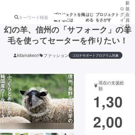
新
ロ
規
グ
会
プロジェクトを掲
はじ
プロジェクト
/
載するには
める
をさがす
イ
員
ン
登
幻の羊、信州の「サフォーク」の羊
録
毛を使ってセーターを作りたい！
人気のプロ
注目のリ
注目の新着プロ
募集終了が近いプ
もうすぐ公開
kitamakeori
ファッション
コロナサポートプログラム対象
ジェクト
ターン
ジェクト
ロジェクト
されます
アート・写真
音楽
現在の支援総
額
1,30
テクノロジー・ガジェット
ゲーム・サ
映像・映画
書籍・雑誌
2,00
ビジネス・起業
チャレンジ