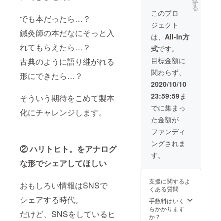
ト。
た
す
LOVE！
る
vol.3』
い！」
」 とい
このプロ
でも本だったら…？
を鍼灸
という
う方は
ジェクト
師の卵
方はこ
こちら
鍼灸師の本だなにそっと入
たちに
ちらか
からお
は、
All-In方
読んで
らお願
願いし
れてもらえたら…？
式
です。
ほし
いしま
ます。
い！」
す。 ※
※製本版
目標金額に
古典のように語り継がれる
「『ハ
セット
は国会
関わらず、
リトヒ
販売は
形にできたら…？
図書館
ト。
CAMPF
に納本
2020/10/10
vol.3』
IRE限定
させて
23:59:59
ま
を鍼灸
そういう期待をこめて製本
です
いただ
師の仲
（送料
きま
でに集まっ
化にチャレンジします。
間と共
込み）
す。 ※
た金額が
有した
デザイ
い！」
ン／レ
ファンディ
「もっ
イアウ
ングされま
とハリ
トは編
② ハリトヒト。をアナログ
トヒ
集部に
す。
ト。を
お任せ
な形でシェアしてほしい
応援し
いただ
た
きま
支援に関するよ
い！」
おもしろい情報はSNSで
す。 ※
くある質問
という
製本で
シェアする時代。
方はこ
手数料はいく
のリ
ちらか
らかかります
ターン
だけど、SNSをしているヒ
らお願
か？
ではご