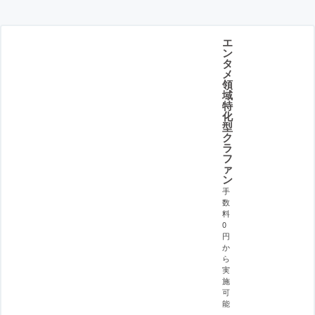
エ
ン
タ
メ
領
域
特
化
型
ク
ラ
フ
ァ
ン
手
数
料
0
円
か
ら
実
施
可
能
。