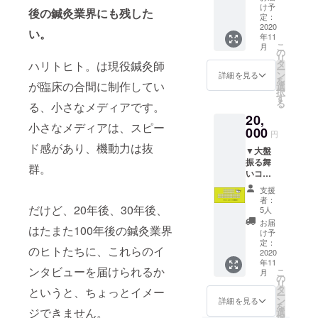
円▼
時、必
（送料
け予
後の鍼灸業界にも残した
『ハリ
ず備考
定：
込み）
トヒト
2020
欄にご
い。
年11
vol.3』
希望の
こ
月
50冊を
お名前
の
リ
お届け
をご記
タ
ハリトヒト。は現役鍼灸師
ー
しま
入くだ
ン
詳細を見る
を
す！ ￼
が臨床の合間に制作してい
さい
選
択
「友だ
（ペン
す
る
る、小さなメディアです。
ちと
ネーム
20,
『ハリ
可）
小さなメディアは、スピー
トヒ
000
「ハリ
円
ト。
トヒ
ド感があり、機動力は抜
▼大盤
vol.3』
ト。の
振る舞
を共同
活動を
群。
いコー
購入し
応援し
ス
た
た
支援
20,000
い！」
い！」
者：
円▼
だけど、20年後、30年後、
「同僚
「ハリ
5人
『ハリ
や仲間
トヒ
お届
はたまた100年後の鍼灸業界
トヒト
たちと
ト。に
け予
vol.3』
シェア
定：
名前が
のヒトたちに、これらのイ
150冊を
2020
した
載ると
年11
お届け
い！」
嬉しい
ンタビューを届けられるか
こ
月
しま
「ハリ
の
な！」
リ
す！ ￼
トヒ
タ
「ハリ
というと、ちょっとイメー
ー
「『ハ
ト。を
ン
トヒ
詳細を見る
を
リトヒ
応援し
ジできません。
選
ト。
択