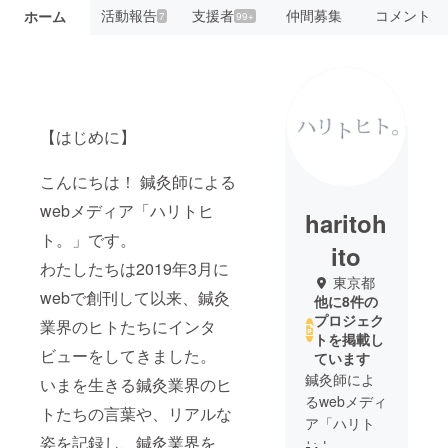
活動報告
支援者
仲間募集
コメント
ホーム
7
99+
【はじめに】
こんにちは！ 鍼灸師による
webメディア「ハリトヒ
haritoh
ト。」です。
ito
わたしたちは2019年3月に
東京都
webで創刊して以来、鍼灸
他に8件の
プロジェク
業界のヒトたちにインタ
トを掲載し
ビューをしてきました。
ています
鍼灸師によ
いまを生きる鍼灸業界のヒ
るwebメディ
トたちの言葉や、リアルな
ア「ハリト
姿を記録し、鍼灸業界を
ヒト。」は