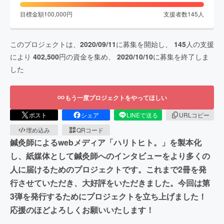
目標金額
100,000
円
支援者数
145
人
このプロジェクトは、
2020/09/11
に募集を開始し、
145
人の支援
により
402,500
円の資金を集め、
2020/10/10
に募集を終了しま
した
もう一度プロジェクトをやってほしい
ポスト
シェア
LINEで送る
URLコピー
埋め込み
QRコード
鍼灸師によるwebメディア「ハリトヒト。」を製本化
し、紙媒体として鍼灸師へのインタビューをより多くの
人に届けるためのプロジェクトです。これまで2冊を発
行させていただき、大好評をいただきました。今回は第
3弾を発行するためにプロジェクトを立ち上げました！
応援のほどよろしくお願いいたします！