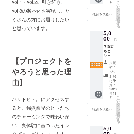
vol.1・vol.2に引き続き、
こ
月
vol.3』
の
という
リ
3冊をお
タ
方はこ
vol.3の製本化を実現し、た
ー
届けし
ン
ちらか
詳細を見る
を
ます！
くさんの方にお届けしたい
選
らお願
択
「『ハ
す
いしま
る
と思っています。
リトヒ
す。 ※
5,0
ト。
CAMPF
vol.3』
00
IRE限定
円
を手元
価格で
▼友だ
に置い
のご提
ちと
て、何
供です
シェア
度も読
（送料
【プロジェクトを
コー
みた
込み）
支援
ス
い！」
※ 定価
者：
やろうと思った理
5,000円
「鍼灸
7人
は1,200
▼ 『ハ
院に置
円＋送
お届
リトヒ
由】
いて、
け予
料を予
ト
患者さ
定：
定して
vol.3』
2020
んに貸
います
年11
10冊を
し出し
こ
月
ハリトヒト。にアクセスす
お届け
した
の
リ
しま
い！」
タ
ー
ると、鍼灸業界のヒトたち
す！
「保存
ン
詳細を見る
を
「友だ
用に1冊
選
のチャーミングで味わい深
択
ちと
置いて
す
る
『ハリ
おきた
い、実体験に基づいたイン
5,0
トヒ
い！」
ト。
00
「ハリ
タビューが並んでいます。
円