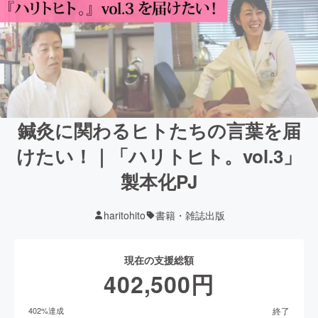
鍼灸に関わるヒトたちの言葉を届
けたい！｜「ハリトヒト。vol.3」
製本化PJ
haritohito
書籍・雑誌出版
現在の支援総額
402,500
円
終了
402
%達成