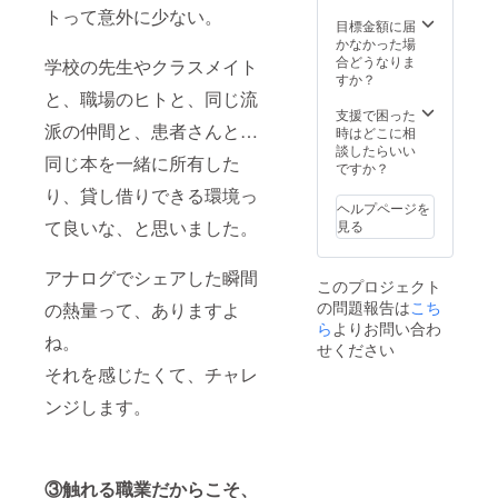
いしま
ざいま
トって意外に少ない。
す。 ※
目標金額に届
せんの
鍼灸関
かなかった場
で、ご
係団
合どうなりま
了承く
学校の先生やクラスメイト
体・鍼
すか？
ださ
灸養成
と、職場のヒトと、同じ流
い。
学校・
支援で困った
派の仲間と、患者さんと…
教員向
時はどこに相
けの
談したらいい
同じ本を一緒に所有した
コース
ですか？
です ※
り、貸し借りできる環境っ
個人や
ヘルプページを
企業に
て良いな、と思いました。
見る
よる寄
贈も歓
迎いた
アナログでシェアした瞬間
このプロジェクト
します
の問題報告は
こち
※ セッ
の熱量って、ありますよ
ト販売
ら
よりお問い合わ
ね。
は
せください
CAMPF
それを感じたくて、チャレ
IRE限定
です
ンジします。
（送料
込み）
③触れる職業だからこそ、