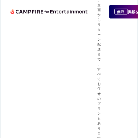
企
画
掲載
無料
か
ら
リ
タ
ー
ン
配
送
ま
で
、
す
べ
て
お
任
せ
の
プ
ラ
ン
も
あ
り
ま
す