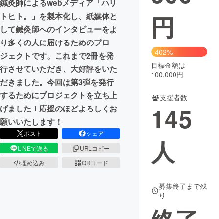
鍼灸師によるwebメディア「ハリ
円
トヒト。」を製本化し、紙媒体と
まちづくり・地域活性化
して鍼灸師へのインタビューをよ
り多くの人に届けるためのプロ
CAMPFIRE for Social Good
CAMPFIRE Creation
402%
ジェクトです。これまで2冊を発
CAMPFIREふるさと納税
machi-ya
コミュニティ
目標金額は
行させていただき、大好評をいた
100,000円
だきました。今回は第3弾を発行
するためにプロジェクトを立ち上
支援者数
145
げました！応援のほどよろしくお
願いいたします！
ポスト
シェア
人
LINEで送る
URLコピー
埋め込み
QRコード
募集終了まで残
り