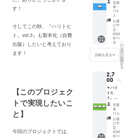
支援
ほしい
者：
す！
コー
115
ス
人
1,000円
お届
▼ 『ハ
け予
そしてこの秋、『ハリトヒ
リトヒ
定：
2020
ト。vol.3』も製本化（自費
ト。
年11
vol.3』
こ
月
出版）したいと考えており
1冊をお
の
リ
届けし
タ
ー
ます！
ます！
ン
詳細を見る
を
「製本
選
択
化され
す
る
たハリ
2,7
トヒ
00
ト。を
円
手元に
▼ハリ
置い
【このプロジェク
トヒ
て、何
ト。
度も読
トで実現したいこ
vol.3が
みた
支援
3冊ほし
い！」
者：
と】
いコー
「ハリ
11人
ス
トヒ
お届
2,700円
ト。を
け予
▼ 『ハ
定：
応援し
今回のプロジェクトでは、
リトヒ
2020
た
年11
ト。
い！」