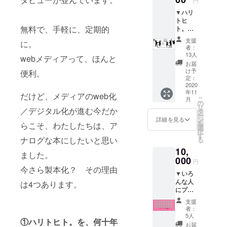
vol.3』
トヒ
▼ハリ
を共同
ト。を
トヒ
購入し
応援し
無料で、手軽に、定期的
ト。応
た
た
援コー
い！」
い！」
支援
に。
ス
「同僚
という
者：
5,000円
や仲間
方はこ
13人
webメディアって、ほんと
▼ ハリ
たちと
ちらか
お届
トヒ
シェア
らお願
け予
便利。
ト。を
した
定：
いしま
応援し
2020
い！」
す。 ※
年11
てくだ
「ハリ
だけど、メディアのweb化
セット
こ
月
さる方
トヒ
の
販売は
リ
はこち
／デジタル化が進む今だか
ト。を
タ
CAMPF
ー
らを。
応援し
ン
IRE限定
詳細を見る
を
らこそ、わたしたちは、ア
感謝を
た
選
です
択
込めて
い！」
す
（送料
ナログな本にしたいと思い
る
『ハリ
という
込み）
10,
トヒ
方はこ
ました。
ト。
000
ちらか
円
vol.3』
らお願
今さら製本化？ その理由
▼いろ
にお名
いしま
んな人
前を掲
は4つあります。
す。 ※
にプレ
載させ
セット
ゼント
ていた
販売は
支援
コー
だきま
CAMPF
者：
ス
す。 ※
IRE限定
5人
①ハリトヒト。を、何十年
10,000
支援
です
お届