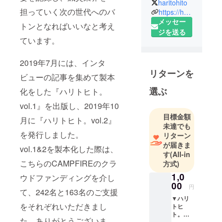
haritohito
2019年3月に
担っていく次の世代へのバ
https://haritohito.jp/
創刊しまし
メッセー
トンとなればいいなと考え
た。
ジを送る
ています。
現在、鍼灸
業界にたず
2019年7月には、インタ
さわるヒト
リターンを
たちへの取
ビューの記事を集めて製本
材をおこ
選ぶ
化をした『ハリトヒト。
なっていま
vol.1』を出版し、2019年10
す。
目標金額
月に『ハリトヒト。vol.2』
未達でも
を発行しました。
リターン
が届きま
vol.1&2を製本化した際は、
す
(All-in
こちらのCAMPFIREのクラ
方式)
1,0
ウドファンディングを介し
00
円
て、242名と163名のご支援
▼ハリ
をそれぞれいただきまし
トヒ
ト。
た。ありがとうございま
vol.3が