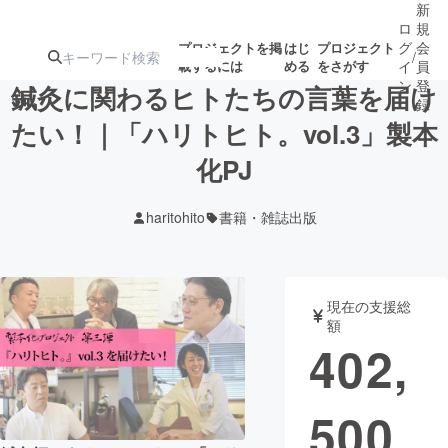
新
ロ
規
グ
会
プロジェクトを掲
はじ
プロジェクト
/
載するには
める
をさがす
イ
員
ン
登
鍼灸に関わるヒトたちの言葉を届け
録
たい！｜「ハリトヒト。vol.3」製本
化PJ
人気のプロ
注目のリ
注目の新着プロ
募集終了が近いプ
もうすぐ公開
ジェクト
ターン
ジェクト
ロジェクト
されます
haritohito
書籍・雑誌出版
アート・写真
音楽
現在の支援総
テクノロジー・ガジェット
ゲーム・サ
額
402,
映像・映画
書籍・雑誌
500
ビジネス・起業
チャレンジ