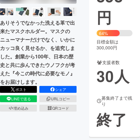
円
まちづくり・地域活性化
ありそうでなかった洗える革で出
来たマスクホルダー。マスクの
CAMPFIRE for Social Good
CAMPFIRE Creation
64%
ニューマナーだけでなく、いかに
CAMPFIREふるさと納税
machi-ya
コミュニティ
目標金額は
カッコ良く見せるか、を追究しま
300,000円
した。創業から100年、日本の歴
支援者数
史と共に歩んできたウノフクが考
30
人
えた『今この時代に必要なモノ』
をお届けします。
ポスト
シェア
募集終了まで残
LINEで送る
URLコピー
り
埋め込み
QRコード
終了