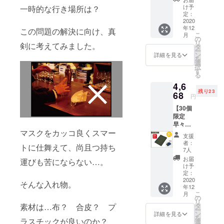
30個 レ
け予
一時的な行き場所は？
ザーマ
定：
スクホ
2020
年12
ルダー
この問題の解決に向け、真
こ
月
（本体
の
リ
剣に考えてみました。
色：ブ
タ
ー
ラッ
ン
詳細を見る
を
ク）× 1
選
択
個 一般
す
る
販売予
4,6
定価格
残り23
¥6,582
68
円
（消費
【30個
税・送
限定
料込
早々期
み）の
マスクをカッコ良くスマー
割引
とこ
支援
30%OF
ろ、 支
者：
トに仕舞えて、尚且つ持ち
F】 限
援者様
7人
定数：
限定価
お届
運びも苦にならない…。
30個 レ
格
け予
ザーマ
¥4,668
定：
スクホ
2020
（消費
そんな入れ物。
年12
ルダー
税・送
こ
月
（本体
料込
の
リ
色：
み）で
タ
素材は…布？ 合皮？ プ
ー
カー
お届け
ン
詳細を見る
を
キ）× 1
ラスチックが良いのか？
しま
選