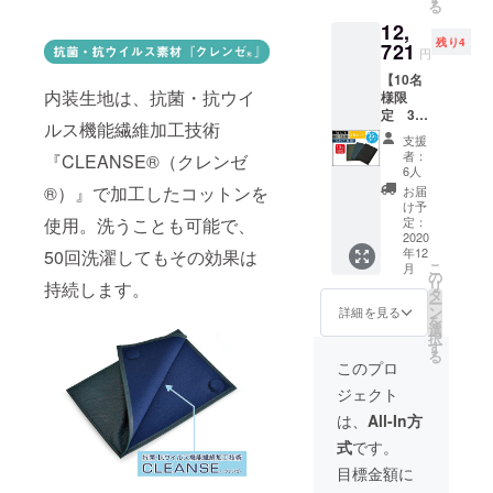
る
般販売
デザイ
マスギ
12,
予定価
ン等、
フト用
残り4
格
721
一部変
として
円
¥6,582
更にな
お急ぎ
【10名
（消費
る場合
の方は
内装生地は、抗菌・抗ウイ
様限
税・送
がござ
備考欄
定 3色
料込
いま
にその
ルス機能繊維加工技術
セット
み）の
す。あ
旨ご記
支援
特別割
とこ
らかじ
載くだ
者：
『CLEANSE®︎（クレンゼ
引
ろ、 支
めご了
6人
さい。
35%OF
援者様
承くだ
®︎）』で加工したコットンを
お届
F】 限
限定価
さい。
け予
定数：
格
定：
使用。洗うことも可能で、
※2020
10個 レ
2020
¥5,944
年12月
年12
50回洗濯してもその効果は
ザーマ
（消費
中旬の
こ
月
スクホ
税・送
の
発送を
リ
持続します。
ルダー
料込
タ
予定し
ー
フルカ
み）で
ン
ており
詳細を見る
を
ラー
お届け
選
ます。
択
セット
しま
す
クリス
る
本体
す。 ※
マスギ
このプロ
色：ブ
仕様、
フト用
ジェクト
ラック×
デザイ
として
1個、
ン等、
お急ぎ
は、
All-In方
カーキ×
一部変
の方は
式
です。
１個、
更にな
備考欄
ネイ
る場合
にその
目標金額に
ビーブ
がござ
旨ご記