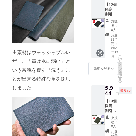
一部変
として
【10個
¥6,582
更にな
お急ぎ
限定
（消費
る場合
の方は
割引
税・送
がござ
備考欄
10%OF
料込
いま
にその
支援
F】 限
み）の
す。あ
旨ご記
者：
定数：
とこ
らかじ
0人
載くだ
10個 レ
ろ、 支
めご了
さい。
お届
ザーマ
援者様
承くだ
け予
スクホ
限定価
定：
さい。
ルダー
2020
格
※2020
主素材はウォッシャブルレ
年12
（本体
¥5,306
年12月
こ
月
色：ブ
（消費
の
中旬の
ザー。「革は水に弱い」と
リ
ラッ
税・送
タ
発送を
ー
ク）× 1
料込
ン
予定し
詳細を見る
いう常識を覆す『洗う』こ
を
個 一般
み）で
選
ており
択
販売予
お届け
とが出来る特殊な革を採用
す
ます。
る
定価格
しま
クリス
5,9
しました。
¥6,582
す。 ※
マスギ
残り10
（消費
44
仕様、
フト用
円
税・送
デザイ
として
【10個
料込
ン等、
お急ぎ
限定
み）の
一部変
の方は
割引
とこ
更にな
備考欄
10%OF
ろ、 支
る場合
にその
支援
F】 限
援者様
がござ
旨ご記
者：
定数：
限定価
いま
0人
載くだ
10個 レ
格
す。あ
さい。
お届
ザーマ
¥5,944
らかじ
け予