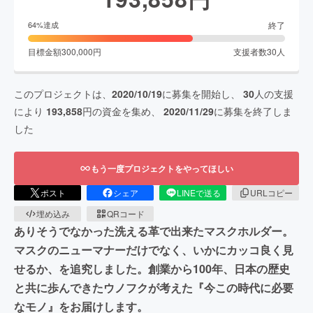
終了
64
%達成
目標金額
300,000
円
支援者数
30
人
このプロジェクトは、
2020/10/19
に募集を開始し、
30
人の支援
により
193,858
円の資金を集め、
2020/11/29
に募集を終了しま
した
もう一度プロジェクトをやってほしい
ポスト
シェア
LINEで送る
URLコピー
埋め込み
QRコード
ありそうでなかった洗える革で出来たマスクホルダー。
マスクのニューマナーだけでなく、いかにカッコ良く見
せるか、を追究しました。創業から100年、日本の歴史
と共に歩んできたウノフクが考えた『今この時代に必要
なモノ』をお届けします。