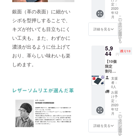
スクホ
（消費
定：
めご了
ルダー
2020
税・送
承くだ
銀面（革の表面）に細かい
年12
（本体
料込
さい。
こ
月
色：
み）で
の
※2020
シボを型押しすることで、
リ
カー
お届け
タ
年12月
ー
キ）× 1
キズが付いても目立ちにく
しま
ン
中旬の
詳細を見る
を
個 一般
す。 ※
選
発送を
択
い工夫も。また、わずかに
販売予
仕様、
す
予定し
る
定価格
デザイ
ており
濃淡が出るように仕上げて
5,9
¥6,582
ン等、
ます。
残り10
（消費
44
一部変
クリス
円
おり、革らしい味わいも楽
税・送
更にな
マスギ
【10個
料込
る場合
フト用
しめます。
限定
み）の
がござ
として
割引
とこ
いま
お急ぎ
10%OF
ろ、 支
す。あ
の方は
支援
F】 限
援者様
らかじ
備考欄
者：
定数：
限定価
めご了
0人
にその
10個 レ
格
承くだ
旨ご記
お届
ザーマ
¥5,944
さい。
け予
載くだ
スクホ
（消費
定：
※2020
さい。
ルダー
2020
税・送
年12月
年12
（本体
料込
中旬の
こ
月
色：ネ
み）で
の
発送を
リ
イビー
お届け
タ
予定し
ー
ブ
しま
ン
ており
詳細を見る
を
ルー）×
す。 ※
選
ます。
択
1個 一
仕様、
す
クリス