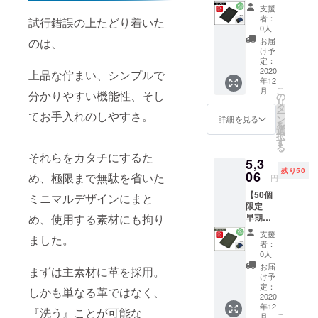
引
料込
いま
にその
支援
20%OF
み）の
す。あ
旨ご記
者：
試行錯誤の上たどり着いた
F】 限
とこ
らかじ
0人
載くだ
定数：
ろ、 支
めご了
のは、
さい。
お届
50個 レ
援者様
承くだ
け予
ザーマ
限定価
定：
さい。
スクホ
2020
格
上品な佇まい、シンプルで
※2020
年12
ルダー
¥4,668
年12月
こ
月
分かりやすい機能性、そし
（本体
（消費
の
中旬の
リ
色：ブ
税・送
タ
発送を
ー
てお手入れのしやすさ。
ラッ
料込
ン
予定し
詳細を見る
を
ク）× 1
み）で
選
ており
択
個 一般
お届け
す
ます。
る
販売予
しま
クリス
それらをカタチにするた
5,3
定価格
す。 ※
マスギ
残り50
¥6,582
06
仕様、
め、極限まで無駄を省いた
フト用
円
（消費
デザイ
として
【50個
税・送
ミニマルデザインにまと
ン等、
お急ぎ
限定
料込
一部変
の方は
め、使用する素材にも拘り
早期割
み）の
更にな
備考欄
引
とこ
る場合
にその
支援
ました。
20%OF
ろ、 支
がござ
旨ご記
者：
F】 限
援者様
いま
0人
載くだ
定数：
限定価
す。あ
さい。
お届
まずは主素材に革を採用。
50個 レ
格
らかじ
け予
ザーマ
¥5,306
定：
めご了
しかも単なる革ではなく、
スクホ
2020
（消費
承くだ
年12
ルダー
税・送
『洗う』ことが可能な
さい。
こ
月