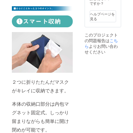
一部変
ですか？
更にな
る場合
ヘルプページを
がござ
見る
いま
す。あ
らかじ
このプロジェクト
めご了
の問題報告は
こち
承くだ
さい。
ら
よりお問い合わ
※2020
せください
年12月
中旬の
発送を
予定し
ており
ます。
２つに折りたたんだマスク
クリス
マスギ
がキレイに収納できます。
フト用
として
お急ぎ
本体の収納口部分は内包マ
の方は
備考欄
グネット固定式。しっかり
にその
留まりながらも簡単に開け
旨ご記
載くだ
閉めが可能です。
さい。