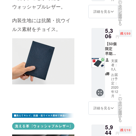
（本体
料込
の
※2020
リ
色：
ウォッシャブルレザー。
み）で
タ
年12月
ー
カー
お届け
ン
中旬の
詳細を見る
を
キ）× 1
しま
選
発送を
択
内装生地には抗菌・抗ウイ
個 一般
す。 ※
す
予定し
る
販売予
仕様、
ており
ルス素材をチョイス。
5,3
定価格
デザイ
ます。
残り50
¥6,582
06
ン等、
クリス
円
（消費
一部変
マスギ
【50個
税・送
更にな
フト用
限定
料込
る場合
として
早期割
み）の
がござ
お急ぎ
引
とこ
いま
の方は
支援
20%OF
ろ、 支
す。あ
備考欄
者：
F】 限
援者様
らかじ
0人
にその
定数：
限定価
めご了
旨ご記
お届
50個 レ
格
承くだ
け予
載くだ
ザーマ
¥5,306
定：
さい。
さい。
スクホ
2020
（消費
※2020
年12
ルダー
税・送
年12月
こ
月
（本体
料込
の
中旬の
リ
色：ネ
み）で
タ
発送を
ー
イビー
お届け
ン
予定し
詳細を見る
を
ブ
しま
選
ており
択
ルー）×
す。 ※
す
ます。
る
1個 一
仕様、
クリス
5,9
般販売
デザイ
マスギ
残り10
予定価
44
ン等、
フト用
円
格