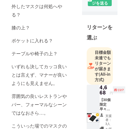
ジを送る
外したマスクは何処へや
る？
リターンを
膝の上？
選ぶ
ポケットに入れる？
目標金額
テーブルや椅子の上？
未達でも
リターン
いずれも決してカッコ良い
が届きま
す
(All-in
とは言えず、マナーが良い
方式)
ようにも見えません。
4,6
残り27
68
円
雰囲気の良いレストランや
【30個
バー、フォーマルなシーン
限定
早々期
ではなおさら…。
割引
支援
30%OF
者：
F】 限
3人
こういった場でのマスクの
定数：
お届