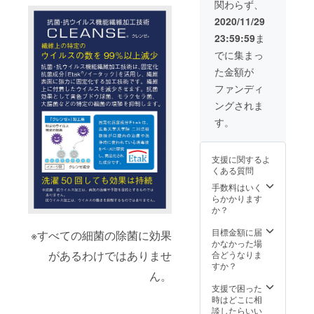
関わらず、
ルー×１
いま
載くだ
個 一般
す。あ
さい。
2020/11/29
販売予
らかじ
23:59:59
ま
定価格
めご了
¥19,420
承くだ
でに集まっ
（消費
さい。
た金額が
税・送
※2020
料込
年12月
ファンディ
み 3色
中旬の
ングされま
各1個
発送を
合計3
予定し
す。
個）の
ており
とこ
ます。
ろ、 支
クリス
支援に関するよ
援者様
マスギ
くある質問
限定価
フト用
格
として
手数料はいく
¥12,721
お急ぎ
らかかります
（消費
の方は
か？
税・送
備考欄
料込
にその
目標金額に届
※すべての細菌の除菌に効果
み）で
旨ご記
かなかった場
お届け
があるわけではありませ
載くだ
合どうなりま
しま
さい。
すか？
ん。
す。 ※
仕様、
支援で困った
デザイ
時はどこに相
ン等、
談したらいい