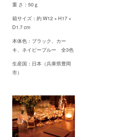
重 さ：50ｇ
箱サイズ：約 W12 × H17 ×
D1.7 cm
本体色：ブラック、カー
キ、ネイビーブルー 全3色
生産国：日本（兵庫県豊岡
市）