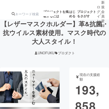
新
ロ
規
グ
会
プロジェクトを掲
はじ
プロジェクト
/
載するには
める
をさがす
イ
員
ン
登
【レザーマスクホルダー】革&抗菌・
録
抗ウイルス素材使用。マスク時代の
大人スタイル！
人気のプロ
注目のリ
注目の新着プロ
募集終了が近いプ
もうすぐ公開
ジェクト
ターン
ジェクト
ロジェクト
されます
UNOFUKU
プロダクト
アート・写真
音楽
現在の支援総
テクノロジー・ガジェット
ゲーム・サ
額
193,
映像・映画
書籍・雑誌
858
ビジネス・起業
チャレンジ