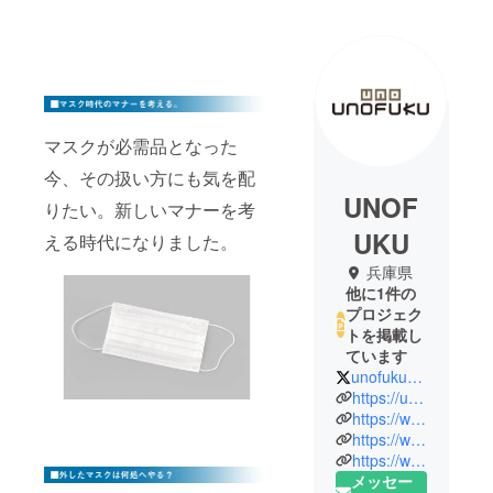
マスクが必需品となった
今、その扱い方にも気を配
UNOF
りたい。新しいマナーを考
UKU
える時代になりました。
兵庫県
他に1件の
プロジェク
トを掲載し
ています
unofukucoltd
https://unofuku.co.jp/
https://www.facebook.com/unofukucoltd/
https://www.instagram.com/unofuku_coltd/
https://www.youtube.com/channel/UC-0QjCpMCeNjnHUtqxTryOg/
メッセー