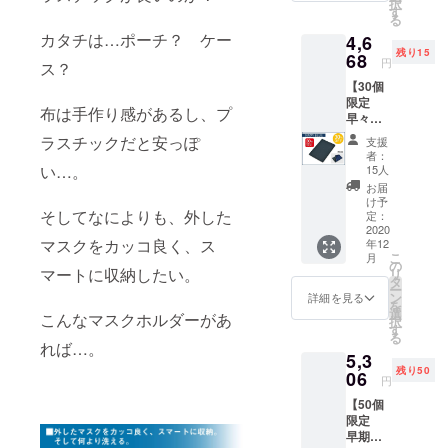
択
個 一般
す。 ※
す
る
販売予
仕様、
カタチは…ポーチ？ ケー
4,6
定価格
デザイ
残り15
¥6,582
68
ン等、
円
ス？
（消費
一部変
【30個
税・送
更にな
限定
料込
る場合
布は手作り感があるし、プ
早々期
み）の
がござ
割引
とこ
いま
ラスチックだと安っぽ
支援
30%OF
ろ、 支
す。あ
者：
F】 限
援者様
い…。
らかじ
15人
定数：
限定価
めご了
お届
30個 レ
格
承くだ
け予
ザーマ
そしてなによりも、外した
¥4,668
定：
さい。
スクホ
2020
（消費
※2020
マスクをカッコ良く、ス
年12
ルダー
税・送
年12月
こ
月
（本体
料込
の
中旬の
マートに収納したい。
リ
色：ネ
み）で
タ
発送を
ー
イビー
お届け
ン
予定し
詳細を見る
を
ブ
しま
選
ており
こんなマスクホルダーがあ
択
ルー）×
す。 ※
す
ます。
る
1個 一
仕様、
クリス
れば…。
5,3
般販売
デザイ
マスギ
残り50
予定価
06
ン等、
フト用
円
格
一部変
として
【50個
¥6,582
更にな
お急ぎ
限定
（消費
る場合
の方は
早期割
税・送
がござ
備考欄