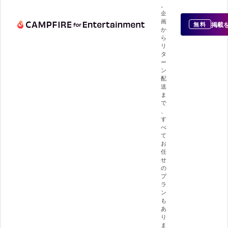
。
企
画
掲載
無料
か
ら
リ
タ
ー
ン
配
送
ま
で
、
す
べ
て
お
任
せ
の
プ
ラ
ン
も
あ
り
ま