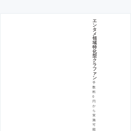
エ
ン
タ
メ
領
域
特
化
型
ク
ラ
フ
ァ
ン
手
数
料
0
円
か
ら
実
施
可
能