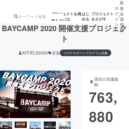
新
ロ
規
グ
会
プロジェクトを掲
はじ
プロジェクト
/
載するには
める
をさがす
イ
員
ン
登
BAYCAMP 2020 開催支援プロジェク
録
ト
人気のプロ
注目のリ
注目の新着プロ
募集終了が近いプ
もうすぐ公開
ATFIELD2020
音楽
コロナサポートプログラム対象
ジェクト
ターン
ジェクト
ロジェクト
されます
アート・写真
音楽
現在の支援総
額
763,
テクノロジー・ガジェット
ゲーム・サ
映像・映画
書籍・雑誌
880
ビジネス・起業
チャレンジ