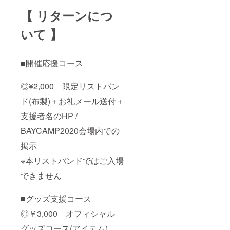
のメー
者名】
おそれ
【 リターンにつ
ル送付
は、氏
のある
と ホー
名や
もの
ムペー
ニック
いて 】
や、主
ジおよ
ネーム
催者側
び
のほ
で不適
BAYCA
か、
切と判
MP202
■開催応援コース
twitter
断した
0会場で
アカウ
場合に
の支援
ント(@
は掲載
◎¥2,000 限定リストバン
者名の
から始
をお断
掲出
まる半
りさせ
ド(布製)＋お礼メール送付＋
※「ホー
角英数
て頂く
ムペー
字)、
場合が
支援者名のHP /
ジおよ
Instagr
ござい
び
am ユー
ます。
BAYCAMP2020会場内での
BAYCA
ザー
※リター
MP202
ネーム
掲示
ンは全
0会場で
(半角英
て税込
※本リストバンドではご入場
の支援
数字・
です。
者名の
記号) の
※ご支援
できません
掲出」
いずれ
の際
につき
か一つ
に、リ
まし
をお選
ターン
■グッズ支援コース
て、
び頂け
とは別
【支援
ます。
に『上
◎￥3,000 オフィシャル
者名】
※【支援
乗せ支
は、氏
者名】
グッズコース(アイテム)
援』で