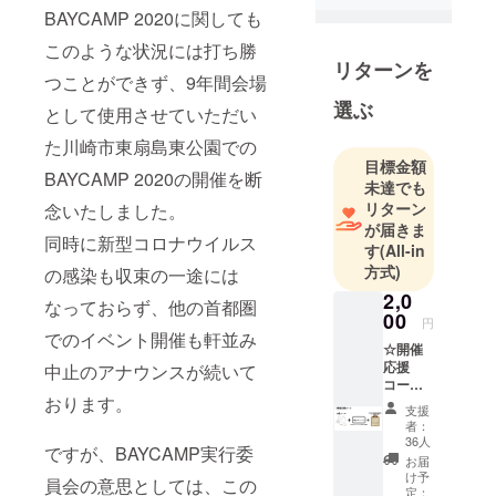
BAYCAMP 2020に関しても
このような状況には打ち勝
リターンを
つことができず、9年間会場
選ぶ
として使用させていただい
た川崎市東扇島東公園での
目標金額
BAYCAMP 2020の開催を断
未達でも
リターン
念いたしました。
が届きま
同時に新型コロナウイルス
す
(All-in
方式)
の感染も収束の一途には
2,0
なっておらず、他の首都圏
00
円
でのイベント開催も軒並み
☆開催
応援
中止のアナウンスが続いて
コース
おります。
【お礼
支援
メッ
者：
セージ
36人
ですが、BAYCAMP実行委
のメー
お届
ル送付
け予
員会の意思としては、この
と ホー
定：