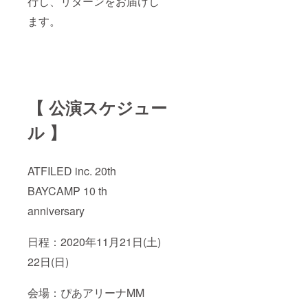
行し、リターンをお届けし
断した
す。ご
場合に
協力を
ます。
は掲載
頂けま
をお断
すと幸
りさせ
いで
て頂く
す。
場合が
ござい
ます。
【 公演スケジュー
※リター
ンは全
て税込
ル 】
です。
※ご支援
の際
ATFILED inc. 20th
に、リ
ターン
BAYCAMP 10 th
とは別
に『上
anniversary
乗せ支
援』で
支援金
日程：2020年11月21日(土)
をお送
り頂く
22日(日)
ことが
可能で
す。ご
会場：ぴあアリーナMM
協力を