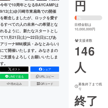
円
今年で10周年となるBAYCAMPは
まちづくり・地域活性化
9/12(土)@川崎市東扇島での開催
を断念しましたが、ロックを愛す
7%
るすべての人の未来への希望とな
CAMPFIRE for Social Good
CAMPFIRE Creation
目標金額は
10,000,000円
れるように、新たなスタートとし
CAMPFIREふるさと納税
machi-ya
コミュニティ
て11月21日(土)〜22日(日)にぴあ
支援者数
アリーナMM(横浜・みなとみらい)
146
にて開催いたします。みなさまの
ご支援をよろしくお願いいたしま
人
す。
ポスト
シェア
LINEで送る
URLコピー
埋め込み
QRコード
募集終了まで残
り
終了