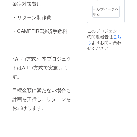
す。 ※
メッ
染症対策費用
をお選
サイズ
セージ
び頂け
ヘルプページを
：M・
のメー
ます。
見る
・リターン制作費
L・XL ※
ル送付
※【支援
デザイ
と ホー
者名】
ンが現
ムペー
はリ
このプロジェクト
・CAMPFIRE決済手数料
状未定
ジおよ
ターン
の問題報告は
こち
のた
び
を選択
め、デ
ら
よりお問い合わ
BAYCA
後の
ザイン
MP202
「備考
せください
FIX次第
0会場で
欄」に
アップ
の支援
入力し
<All-in方式> 本プロジェク
いたし
者名の
てくだ
ます。
掲出
トはAll-in方式で実施しま
さい。
アップ
※「ホー
掲載を
前に支
す。
ムペー
希望さ
援頂い
ジおよ
れない
た方に
び
方は
目標金額に満たない場合も
は、候
BAYCA
【掲載
補を別
MP202
不要】
計画を実行し、リターンを
途お送
0会場で
とご明
りし選
の支援
記下さ
お届けします。
択いた
者名の
い。
だきま
掲出」
※【支援
す。 ◎
につき
者名】
お礼
まし
は公序
メッ
て、
良俗に
セージ
【支援
反する