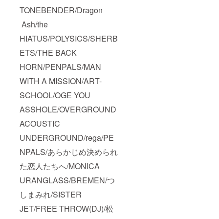
TONEBENDER/Dragon
Ash/the
HIATUS/POLYSICS/SHERB
ETS/THE BACK
HORN/PENPALS/MAN
WITH A MISSION/ART-
SCHOOL/OGE YOU
ASSHOLE/OVERGROUND
ACOUSTIC
UNDERGROUND/rega/PE
NPALS/あらかじめ決められ
た恋人たちへ/MONICA
URANGLASS/BREMEN/つ
しまみれ/SISTER
JET/FREE THROW(DJ)/松