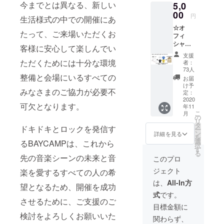
今までとは異なる、新しい
5,0
メッ
ドでは
セージ
00
ご入場
円
生活様式の中での開催にあ
のメー
いただ
☆オ
ル送付
けませ
たって、ご来場いただくお
フィ
と ホー
ん ◎お
シャル
ムペー
礼メッ
客様に安心して楽しんでい
グッズ
ジおよ
セージ
支援
コース
び
のメー
ただくためには十分な環境
者：
(Tシャ
BAYCA
ル送付
73人
ツ)
整備と会場にいるすべての
MP202
と ホー
お届
【BAYC
0会場で
ムペー
け予
みなさまのご協力が必要不
AMP20
の支援
定：
ジおよ
20 オ
2020
者名の
び
可欠となります。
年11
フィ
掲出】
BAYCA
こ
月
シャル
◎BAYC
の
MP202
リ
グッズ
AMP20
タ
0会場で
ドキドキとロックを発信す
ー
(Tシャ
20 オ
ン
の支援
詳細を見る
を
ツ)1点
フィ
選
者名の
るBAYCAMPは、これから
択
＋お礼
シャル
す
掲出
る
メッ
グッズ
先の音楽シーンの未来と音
※「ホー
このプロ
セージ
(小物ア
ムペー
ジェクト
楽を愛するすべての人の希
のメー
イテ
ジおよ
ル送付
ム)1点
び
は、
All-In方
望となるため、開催を成功
と ホー
BAYCA
BAYCA
式
です。
ムペー
MP202
MP202
させるために、ご支援のご
ジおよ
0にて販
0会場で
目標金額に
び
売する
の支援
検討をよろしくお願いいた
関わらず、
BAYCA
オフィ
者名の