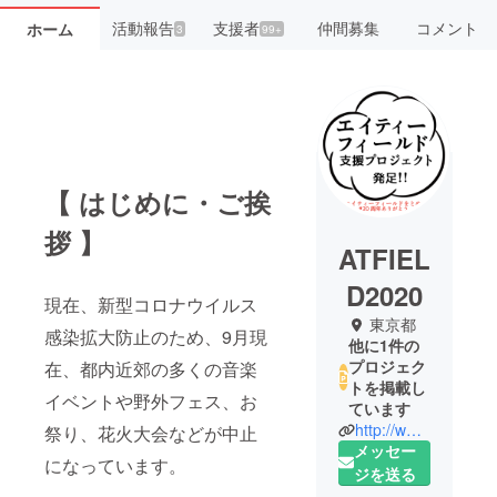
活動報告
支援者
仲間募集
コメント
ホーム
3
99+
【 はじめに・ご挨
拶 】
ATFIEL
D2020
現在、新型コロナウイルス
東京都
感染拡大防止のため、9月現
他に1件の
プロジェク
在、都内近郊の多くの音楽
トを掲載し
イベントや野外フェス、お
ています
http://www.atfield.net
祭り、花火大会などが中止
メッセー
になっています。
ジを送る