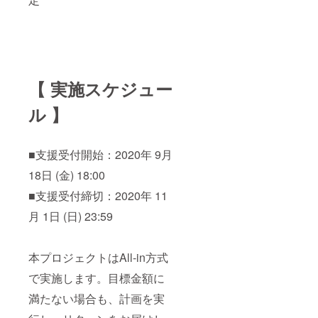
を選択
で不適
後の
切と判
「備考
断した
欄」に
場合に
入力し
は掲載
てくだ
をお断
さい。
りさせ
【 実施スケジュー
掲載を
て頂く
希望さ
場合が
れない
ござい
ル 】
方は
ます。
【掲載
※リター
不要】
ンは全
とご明
■支援受付開始：2020年 9月
て税込
記下さ
です。
18日 (金) 18:00
い。
※ご支援
※【支援
の際
■支援受付締切：2020年 11
者名】
に、リ
は公序
ターン
月 1日 (日) 23:59
良俗に
とは別
反する
に『上
おそれ
乗せ支
のある
本プロジェクトはAll-in方式
援』で
もの
支援金
で実施します。目標金額に
や、主
をお送
催者側
り頂く
満たない場合も、計画を実
で不適
ことが
切と判
可能で