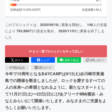
目標金額
10,000,000
円
支援者数
146
人
このプロジェクトは、
2020/09/18
に募集を開始し、
146
人の支援
により
763,880
円の資金を集め、
2020/11/01
に募集を終了しま
した
もう一度プロジェクトをやってほしい
ポスト
シェア
LINEで送る
URLコピー
埋め込み
QRコード
今年で10周年となるBAYCAMPは9/12(土)@川崎市東扇
島での開催を断念しましたが、ロックを愛するすべての
人の未来への希望となれるように、新たなスタートとし
て11月21日(土)〜22日(日)にぴあアリーナMM(横浜・み
なとみらい)にて開催いたします。みなさまのご支援をよ
ろしくお願いいたします。