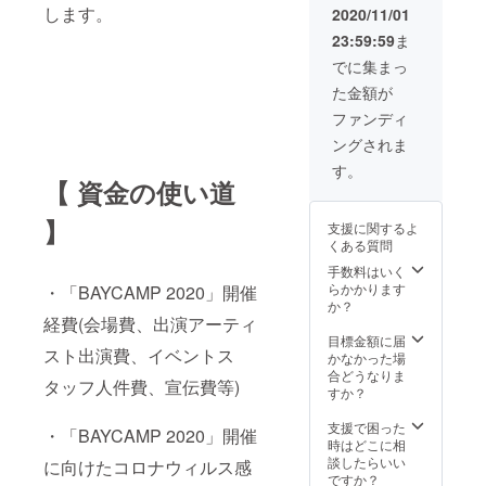
MP202
シャル
します。
掲出」
2020/11/01
0会場で
グッズ
につき
23:59:59
ま
の支援
(小物ア
まし
者名の
イテム)
て、
でに集まっ
掲出】
の中か
【支援
た金額が
◎BAYC
らお好
者名】
AMP20
きなも
は、氏
ファンディ
20 オ
のを1点
名や
ングされま
フィ
お選び
ニック
シャル
いただ
ネーム
す。
グッズ
けま
【 資金の使い道
のほ
(Tシャ
す。
か、
ツ)1点
フェイ
twitter
】
支援に関するよ
BAYCA
スタオ
アカウ
くある質問
MP202
ル / エコ
ント(@
0にて販
バック /
手数料はいく
から始
売する
キーホ
らかかります
まる半
・「BAYCAMP 2020」開催
オフィ
ルダー
か？
角英数
シャル
経費(会場費、出演アーティ
※エコ
字)、
グッズ
バック /
目標金額に届
Instagr
スト出演費、イベントス
(Tシャ
キーホ
かなかった場
am ユー
ツ)の中
ルダー
合どうなりま
ザー
タッフ人件費、宣伝費等)
からお
のデザ
すか？
ネーム
好きな
インは
(半角英
ものを1
後日UP
支援で困った
数字・
・「BAYCAMP 2020」開催
点お選
いたし
時はどこに相
記号) の
びいた
ます ◎
談したらいい
いずれ
に向けたコロナウィルス感
だけま
お礼
ですか？
か一つ