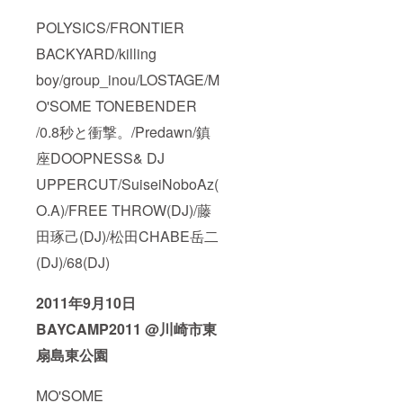
POLYSICS/FRONTIER
BACKYARD/killing
boy/group_inou/LOSTAGE/M
O'SOME TONEBENDER
/0.8秒と衝撃。/Predawn/鎮
座DOOPNESS& DJ
UPPERCUT/SuiseiNoboAz(
O.A)/FREE THROW(DJ)/藤
田琢己(DJ)/松田CHABE岳二
(DJ)/68(DJ)
2011年9月10日
BAYCAMP2011 @川崎市東
扇島東公園
MO'SOME