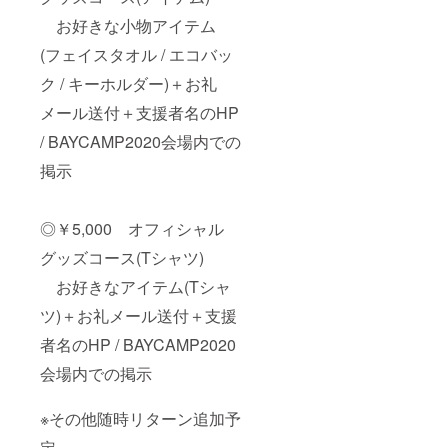
名や
はリ
支援金
ニック
お好きな小物アイテム
ターン
をお送
ネーム
を選択
り頂く
(フェイスタオル / エコバッ
のほ
後の
ことが
か、
「備考
可能で
ク / キーホルダー)＋お礼
twitter
欄」に
す。ご
アカウ
入力し
協力を
メール送付＋支援者名のHP
ント(@
てくだ
頂けま
から始
さい。
すと幸
/ BAYCAMP2020会場内での
まる半
掲載を
いで
角英数
掲示
希望さ
す。
字)、
れない
Instagr
方は
am ユー
【掲載
◎￥5,000 オフィシャル
ザー
不要】
ネーム
とご明
グッズコース(Tシャツ)
(半角英
記下さ
数字・
い。
お好きなアイテム(Tシャ
記号) の
※【支援
いずれ
者名】
ツ)＋お礼メール送付＋支援
か一つ
は公序
者名のHP / BAYCAMP2020
をお選
良俗に
び頂け
反する
会場内での掲示
ます。
おそれ
※【支援
のある
者名】
もの
※その他随時リターン追加予
はリ
や、主
ターン
催者側
定