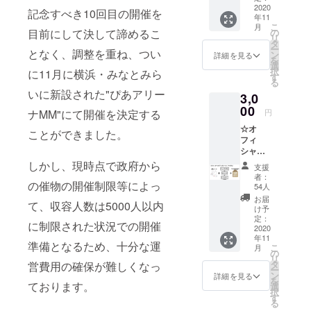
ムペー
2020
記念すべき10回目の開催を
年11
ジおよ
こ
月
び
の
目前にして決して諦めるこ
リ
BAYCA
タ
ー
MP202
となく、調整を重ね、つい
ン
詳細を見る
を
0会場で
選
択
に11月に横浜・みなとみら
の支援
す
る
者名の
いに新設された"ぴあアリー
3,0
掲出＋
限定リ
00
円
ナMM"にて開催を決定する
ストバ
☆オ
ンド】
ことができました。
フィ
◎限定
シャル
リスト
グッズ
バンド
しかし、現時点で政府から
支援
コース
(布製)
者：
(アイテ
の催物の開催制限等によっ
BAYCA
54人
ム)
MPで実
お届
て、収容人数は5000人以内
【BAYC
際に入
け予
AMP20
場者に
定：
に制限された状況での開催
20 オ
2020
配布し
年11
フィ
ている
準備となるため、十分な運
こ
月
シャル
布製リ
の
リ
グッズ
ストバ
タ
営費用の確保が難しくなっ
ー
(小物ア
ンド ※
ン
詳細を見る
を
イテ
ております。
こちら
選
択
ム)1点
のリス
す
る
＋お礼
トバン