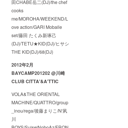
田CHABE岳二(DJ)/the chef
cooks
me/MOROHA/WEEKEND/L
ove action/GARI Mobaile
set/藤田 たくみ新琢己
(DJ)/TETU★KID(DJ)/ヒサシ
THE KID(DJ)/68(DJ)
2012年2月
BAYCAMP201202 @川崎
CLUB CITTA'&A'TTIC
VOLA&THE ORIENTAL
MACHINE/QUATTRO/group
_inou/rega/後藤まりこ/N'夙
川
BOYS/SuiseiNoboAz/FRON