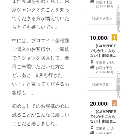
また今回を初めて見て、東
お届け予定：
品ブロマイド ・
こ
2017年10月
の
京ジャンクＺのことを知っ
ホームページに
リ
タ
スペシャルサン
ー
てくださる方が増えていた
ン
クスとしてお名
詳細を見る
を
選
前掲載 ・販売用
択
らとても嬉しいです。
す
パンフレット
る
10,000
円
中には、ブロマイド全種類
・【CAMPFIRE
ご購入のお客様や、ご家族
でしか手に入ら
ない!】劇団員５
でＴシャツを購入して、全
名それぞれのサ
支援者：4人
イン入り・非売
日ご来場いただいた方な
お届け予定：
品ブロマイド ・
こ
2017年10月
ど…あと「9月も行きた
の
ホームページに
リ
タ
スペシャルサン
ー
い！」と言ってくださるお
ン
クスとしてお名
詳細を見る
を
選
前掲載 ・販売用
択
客様も…。
す
パンフレット ・
る
「東京ジャンク
20,000
Ｚ ライブ
円
初めましてのお客様の心に
ショー’17夏」ド
・【CAMPFIRE
キュメント
残ることがこんなに嬉しい
でしか手に入ら
DVD！
ない!】劇団員５
ことだと感じました。
名それぞれのサ
支援者：1人
イン入り・非売
お届け予定：