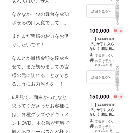
切れてはいません…。
の
ホームページに
リ
劇団Ｔシャツ
タ
スペシャルサン
ー
ン
クスとしてお名
詳細を見る
なかなか一つの舞台を成功
を
選
前掲載 ・販売用
択
す
パンフレット ・
させるのは大変でして…。
る
「東京ジャンク
100,000
Ｚ ライブ
円
残り5
ショー’17夏」ド
まだまだ皆様のお力をお借
・【CAMPFIRE
キュメント
りしたいです！
でしか手に入ら
DVD！ ・ジャン
ない!】劇団員５
クＺのコアな
名それぞれのサ
ファン垂涎！今
支援者：0人
なんとか目標金額を達成さ
イン入り・非売
回限りの発行！
お届け予定：
品ブロマイド ・
大盛況新聞！ ・
こ
2017年10月
せて、また初めましての皆
の
ホームページに
劇団Ｔシャツ ・
リ
タ
スペシャルサン
東京ジャンクZと
様の元に訪れることができ
ー
ン
クスとしてお名
詳細を見る
楽しむ!お食事会
を
選
前掲載 ・販売用
にご招待! ・畑田
るようにお力添えを！！
択
す
パンフレット ・
哲大が使用した
る
「東京ジャンク
メモ付き台本！
150,000
Ｚ ライブ
8月見て、面白かったなと
円
残り5
ショー’17夏」ド
思ってくださったお客様に
・【CAMPFIRE
キュメント
でしか手に入ら
DVD！ ・ジャン
は、各種グッズやドキュメ
ない!】劇団員５
クＺのコアな
名それぞれのサ
ファン垂涎！今
支援者：0人
ントDVD、本公演が無料で
イン入り・非売
回限りの発行！
お届け予定：
品ブロマイド ・
大盛況新聞！ ・
観れるフリーパスなど様々
こ
2017年10月