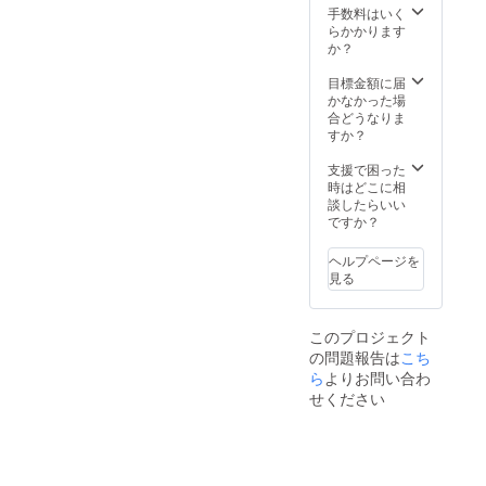
手数料はいく
のためだけに公
らかかります
演やります！特
か？
別公演にご招
待！＋畑田哲大
目標金額に届
が振舞うゴー
かなかった場
ゴーゴーゴー
合どうなりま
ゴーゴーカ
すか？
レー！！
支援で困った
時はどこに相
談したらいい
ですか？
ヘルプページを
見る
このプロジェクト
の問題報告は
こち
ら
よりお問い合わ
せください