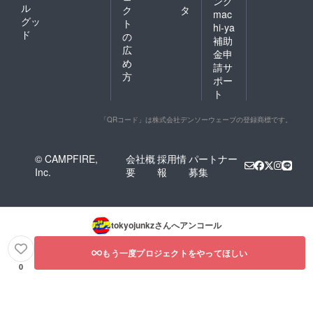
ング
ル
ク
タ
mac
グッ
ト
hi-ya
ド
の
補助
広
金申
め
請サ
方
ポー
ト
「QRコード」は株式会社デンソーウェーブの登録商標です。
© CAMPFIRE,
会社概
採用情
パートナー
Inc.
要
報
募集
tokyojunkz
さんへアンコール
もう一度プロジェクトをやってほしい
0