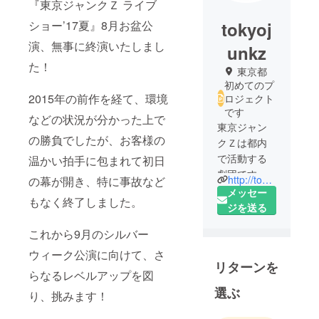
『東京ジャンクＺ ライブ
ショー’17夏』8月お盆公
tokyoj
演、無事に終演いたしまし
unkz
た！
東京都
初めてのプ
2015年の前作を経て、環境
ロジェクト
です
などの状況が分かった上で
東京ジャン
の勝負でしたが、お客様の
クＺは都内
で活動する
温かい拍手に包まれて初日
劇団です。
http://tokyojunkz.com
の幕が開き、特に事故など
「観劇した
メッセー
もなく終了しました。
ら、明日自
ジを送る
慢したくな
これから9月のシルバー
るような最
高の娯楽を
ウィーク公演に向けて、さ
リターンを
お客様にお
らなるレベルアップを図
届けする」
選ぶ
り、挑みます！
ことを使命
にありとあ