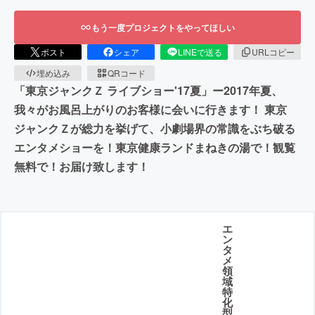
もう一度プロジェクトをやってほしい
ポスト
シェア
LINEで送る
URLコピー
埋め込み
QRコード
「東京ジャンクＺ ライブショー'17夏」ー2017年夏、
我々がお風呂上がりのお客様に会いに行きます！ 東京
ジャンクＺが総力を挙げて、小劇場界の常識をぶち破る
エンタメショーを！東京健康ランドまねきの湯で！観覧
無料で！お届け致します！
エ
ン
タ
メ
領
域
特
化
型