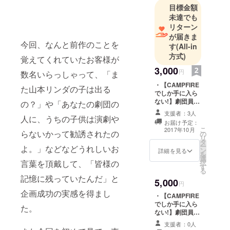
目標金額
らゆる形態
未達でも
のエンタメ
リターン
作品を企
が届きま
画・製作し
今回、なんと前作のことを
す
(All-in
ています。
方式)
覚えてくれていたお客様が
3,000
円
数名いらっしゃって、「ま
・【CAMPFIRE
た山本リンダの子は出る
でしか手に入ら
ない!】劇団員５
の？」や「あなたの劇団の
名それぞれのサ
支援者：3人
人に、うちの子供は演劇や
イン入り・非売
お届け予定：
品ブロマイド ・
こ
2017年10月
らないかって勧誘されたの
の
ホームページに
リ
タ
スペシャルサン
ー
よ。」などなどうれしいお
ン
クスとしてお名
詳細を見る
を
選
前掲載
言葉を頂戴して、「皆様の
択
す
る
記憶に残っていたんだ」と
5,000
円
企画成功の実感を得まし
・【CAMPFIRE
でしか手に入ら
た。
ない!】劇団員５
名それぞれのサ
支援者：0人
イン入り・非売