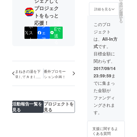
シェアして
す。）
リ
タ
スペシャルサン
東京ジャンクZと
ー
プロジェク
ン
クスとしてお名
詳細を見る
楽しむ!お食事会
を
選
前掲載 ・販売用
にご招待! ・畑田
トをもっと
択
す
パンフレット ・
哲大が使用した
る
応援！
LIN
「東京ジャンク
このプロ
メモ付き台本！
ポ
シ
Ｚ ライブ
Eで
・劇団初の試み!
ジェクト
ス
ェ
ショー’17夏」ド
東京ジャンクZの
送
キュメント
は、
All-In方
ト
ア
公演年間パス
る
DVD！ ・ジャン
ポート!! ・劇団
式
です。
クＺのコアな
員の特別なおも
ファン垂涎！今
目標金額に
てなし!フルコー
回限りの発行！
ス!! （コースを
関わらず、
大盛況新聞！ ・
２種類選べま
劇団Ｔシャツ ・
2017/09/14
す。）
まねきの湯を下
番外プロモー
東京ジャンクZと
23:59:59
ま
見してきまし
ション企画！
楽しむ!お食事会
た！
にご招待! ・畑田
でに集まっ
哲大が使用した
た金額が
メモ付き台本！
・劇団初の試み!
ファンディ
東京ジャンクZの
活動報告一覧を
プロジェクトを
ングされま
公演年間パス
見る
見る
ポート!! ・劇団
す。
員の特別なおも
てなし!フルコー
ス!! （コースを
支援に関するよ
２種類選べま
くある質問
す。） ・あなた