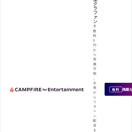
ク
ラ
フ
ァ
ン
手
数
料
0
円
か
ら
実
施
可
能
。
企
画
掲載
無料
か
ら
リ
タ
ー
ン
配
送
ま