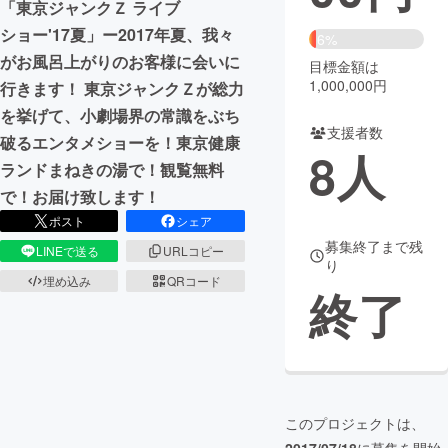
「東京ジャンクＺ ライブ
ショー'17夏」ー2017年夏、我々
まちづくり・地域活性化
6%
がお風呂上がりのお客様に会いに
目標金額は
1,000,000円
行きます！ 東京ジャンクＺが総力
CAMPFIRE for Social Good
CAMPFIRE Creation
を挙げて、小劇場界の常識をぶち
CAMPFIREふるさと納税
machi-ya
コミュニティ
支援者数
破るエンタメショーを！東京健康
8
人
ランドまねきの湯で！観覧無料
で！お届け致します！
ポスト
シェア
募集終了まで残
LINEで送る
URLコピー
り
埋め込み
QRコード
終了
このプロジェクトは、