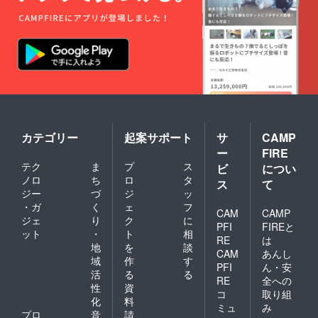
カテゴリー
起案サポート
サ
CAMP
ー
FIRE
テク
ま
プ
ス
ビ
につい
ノロ
ち
ロ
タ
ス
て
ジー
づ
ジ
ッ
・ガ
く
ェ
フ
CAM
CAMP
ジェ
り
ク
に
PFI
FIREと
ット
・
ト
相
RE
は
地
を
談
CAM
あんし
域
作
す
PFI
ん・安
活
る
る
RE
全への
性
資
コ
取り組
化
料
ミュ
み
プロ
音
請