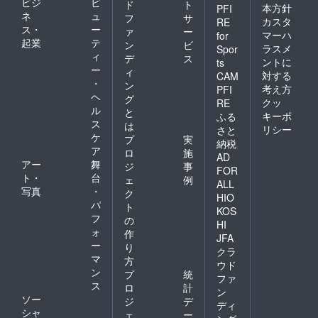
ビジ
ビ
ド
ト
本方針
PFI
ネ
ュ
フ
サ
カスタ
RE
ス・
ー
ァ
ー
マーハ
for
起業
テ
ン
ビ
ラスメ
Spor
ィ
デ
ス
ントに
ts
ー
ィ
対する
CAM
・
ン
考え方
PFI
ヘ
グ
クッ
RE
ル
と
キーポ
ふる
ス
は
リシー
さと
ケ
プ
実
納税
ア
ロ
施
AD
アー
舞
ジ
事
FOR
ト・
台
ェ
例
ALL
写真
・
ク
HIO
パ
ト
KOS
フ
の
HI
ォ
作
JFA
ー
り
クラ
マ
方
ウド
ン
プ
統
ファ
ス
ロ
計
ン
ソー
ジ
デ
ディ
シャ
ェ
ー