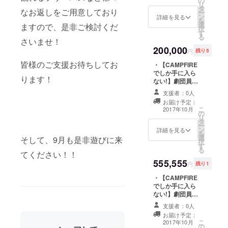
の
ホームページに
劇団Ｔシャツ ・
リ
タ
スペシャルサン
東京ジャンクZと
なお返しをご用意しており
ー
ン
クスとしてお名
詳細を見る
楽しむ!お食事会
を
選
前掲載 ・販売用
ますので、是非ご検討くだ
にご招待! ・畑田
択
す
パンフレット ・
哲大が使用した
る
さいませ！
「東京ジャンク
メモ付き台本！
200,000
Ｚ ライブ
・劇団初の試み!
円
残り5
ショー’17夏」ド
東京ジャンクZの
皆様のご支援お待ちしてお
・【CAMPFIRE
キュメント
公演年間パス
でしか手に入ら
DVD！ ・ジャン
ポート!!
ります！
ない!】劇団員５
クＺのコアな
名それぞれのサ
ファン垂涎！今
支援者：0人
イン入り・非売
回限りの発行！
お届け予定：
品ブロマイド ・
大盛況新聞！ ・
こ
2017年10月
の
ホームページに
劇団Ｔシャツ ・
リ
タ
スペシャルサン
東京ジャンクZと
ー
ン
クスとしてお名
詳細を見る
楽しむ!お食事会
を
選
前掲載 ・販売用
そして、9月も是非遊びに来
にご招待! ・畑田
択
す
パンフレット ・
哲大が使用した
る
てください！！
「東京ジャンク
メモ付き台本！
555,555
Ｚ ライブ
・劇団初の試み!
円
残り1
ショー’17夏」ド
東京ジャンクZの
・【CAMPFIRE
キュメント
公演年間パス
でしか手に入ら
DVD！ ・ジャン
ポート!! ・劇団
ない!】劇団員５
クＺのコアな
員の特別なおも
名それぞれのサ
ファン垂涎！今
てなし!フルコー
支援者：0人
イン入り・非売
回限りの発行！
ス!! （コースを
お届け予定：
品ブロマイド ・
大盛況新聞！ ・
１種類選べま
こ
2017年10月
の
ホームページに
劇団Ｔシャツ ・