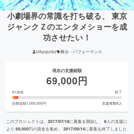
小劇場界の常識を打ち破る、 東京
ジャンクＺのエンタメショーを成
功させたい！
tokyojunkz
舞台・パフォーマンス
現在の支援総額
69,000
円
終了
6
%達成
目標金額
1,000,000
円
支援者数
8
人
このプロジェクトは、
2017/07/18
に募集を開始し、
8
人の支援に
より
69,000
円の資金を集め、
2017/09/14
に募集を終了しました