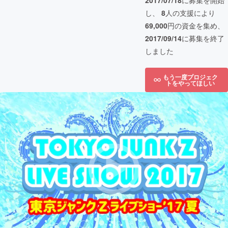
2017/07/18
に募集を開始
し、
8
人の支援により
69,000
円の資金を集め、
2017/09/14
に募集を終了
しました
もう一度プロジェク
トをやってほしい