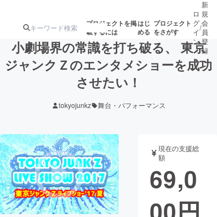
新
ロ
規
グ
会
プロジェクトを掲
はじ
プロジェクト
/
載するには
める
をさがす
イ
員
ン
登
小劇場界の常識を打ち破る、 東京
録
ジャンクＺのエンタメショーを成功
させたい！
人気のプロ
注目のリ
注目の新着プロ
募集終了が近いプ
もうすぐ公開
ジェクト
ターン
ジェクト
ロジェクト
されます
tokyojunkz
舞台・パフォーマンス
アート・写真
音楽
現在の支援総
テクノロジー・ガジェット
ゲーム・サ
額
69,0
映像・映画
書籍・雑誌
00
円
ビジネス・起業
チャレンジ