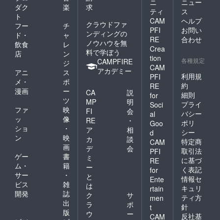
ニ
ニュー
ダク
楽
求
ティ
ス
ト
CAM
ヘルプ
クラウドファ
フー
チ
PFI
お問い
ンディングの
ド・
ャ
RE
合わせ
ノウハウを無
飲食
レ
Crea
料で学ぼう
店
ン
tion
各種規定
CAMPFIRE
ジ
CAM
アカデミー
アニ
ス
利用規
PFI
メ・
ポ
約
RE
漫画
ー
CA
説
細則
for
ツ
MP
明
プライ
Soci
ファ
映
FI
会
バシー
al
ッ
像
RE
・
ポリ
Goo
ショ
・
ア
相
シー
d
ン
映
カ
談
特定商
CAM
画
デ
会
取引法
PFI
ゲー
書
ミ
に基づ
RE
ム・
籍
ー
く表記
for
サー
・
と
情報セ
Ente
ビス
雑
は
キュリ
rtain
開発
誌
ク
サ
ティ方
men
出
ラ
ポ
針
t
版
ウ
ー
反社基
CAM