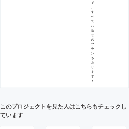
で
、
す
べ
て
お
任
せ
の
プ
ラ
ン
も
あ
り
ま
す
！
このプロジェクトを見た人はこちらもチェックし
ています