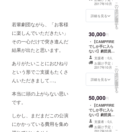
品ブロマイド ・
こ
2017年10月
の
ホームページに
リ
タ
スペシャルサン
ー
ン
クスとしてお名
詳細を見る
を
選
前掲載 ・販売用
択
若輩劇団ながら、「お客様
す
パンフレット ・
る
「東京ジャンク
に楽しんでいただきたい」
30,000
Ｚ ライブ
円
ショー’17夏」ド
その一心だけで突き進んだ
・【CAMPFIRE
キュメント
でしか手に入ら
DVD！ ・ジャン
結果が出たと思います。
ない!】劇団員５
クＺのコアな
名それぞれのサ
ファン垂涎！今
支援者：0人
イン入り・非売
ありがたいことにおひねり
回限りの発行！
お届け予定：
品ブロマイド ・
こ
大盛況新聞！
2017年10月
の
ホームページに
という形でご支援もたくさ
リ
タ
スペシャルサン
ー
ン
クスとしてお名
詳細を見る
んいただきまして…。
を
選
前掲載 ・販売用
択
す
パンフレット ・
る
本当に頭の上がらない思い
「東京ジャンク
50,000
Ｚ ライブ
円
です。
ショー’17夏」ド
・【CAMPFIRE
キュメント
でしか手に入ら
DVD！ ・ジャン
しかし、まだまだこの公演
ない!】劇団員５
クＺのコアな
名それぞれのサ
ファン垂涎！今
支援者：0人
にかかっている費用を集め
イン入り・非売
回限りの発行！
お届け予定：
品ブロマイド ・
こ
大盛況新聞！ ・
2017年10月