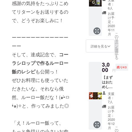
やさしい味
べる薬
感謝の気持をたっぷりこめ
者：
草茶
わいを、ど
6人
てリターンをお送りするの
付】※送
お届
うぞ召し上
料520円
け予
で、どうぞお楽しみに！
がれ。
込 感謝
定：
の気持
2020
薬草のある
年11
ちを込
こ
暮らしを学
月
めたお
の
ーーーーーーーーーーーー
リ
礼のお
べる「薬草
タ
ー
手紙
ーー
ン
詳細を見る
大学
を
と、日
選
択
NORM」も
そして、達成記念で、
コー
本の薬
す
る
草茶を
不定期で開
ラシロップで作るルーロー
3,0
お送り
催中。著書
残り43
しま
00
円
飯のレシピ
も公開っ！
「薬草のち
す！
【まず
（特別
ぜひお料理にも使っていた
から（晶文
はおた
リーフ
社）」も
めし！
レット
だきたいな。それなら俄
太陽の
の付録
2018年に発
支援
ナチュ
然、ルーロー飯だな！(๑•̀ㅁ
あり）
者：
刊。
ラル
薬草の
7人
•́๑)✧と、作ってみました◎
コーラ
基礎を
お届
シロッ
簡単に
け予
プもし
まとめ
定：
くは満
2020
た、
「え！ルーロー飯って、
年12
月のエ
「はじ
こ
月
キゾ
める野
の
もっと角切りの小さいお肉