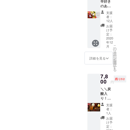
辛好き
エール
シロッ
ブルに
致しま
のあな
（お徳
プの飲
より
す。 大
たに送
用ファ
み比べ
ハーブ
支援
変申し
る！両
ミリー
セット
の香り
者：
訳ない
方飲め
サイ
です。
12人
が試作
のです
る！！
ズ） 各
お届け
よりも
お届
が、ご
！／／
シロッ
は11月
け予
弱く
協力い
【天国
プ1本で
定：
末~12月
なって
ただけ
送りの
2020
約20杯
末を予
しまい
ると
年12
ハバネ
分のド
定して
まし
とって
こ
月
ロ付
リンク
の
いま
た。。
も助か
リ
き！
がつく
タ
す。
。涙 そ
ります
ー
コーラ
れる
ン
詳細を見る
こで、
＞
を
シロッ
コーラ
選
ホー
＜。。
択
プ&ジン
orジン
す
リーバ
。。 お
る
ジャー
ジャ
ジルを
届けは
7,8
シロッ
エール
別添し
11月末
残り52
プ(S)】
00
シロッ
ますの
円
までを
各シ
プのど
で、ボ
予定し
＼＼炭
ロップ1
ちらか
トルの
ていま
酸入
本で6~7
１つ
中に入
す。
り！辛
杯分の
と、大
れてし
口コー
ドリン
阪のハ
ばらく
支援
ラ！！
クがつ
バネロ
者：
漬け込
／／
くれる
マンさ
1人
んで召
【天国
お試し
んがプ
お届
し上
の辛口
用サイ
ロ
け予
がって
ナチュ
ズを２
定：
デュー
いただ