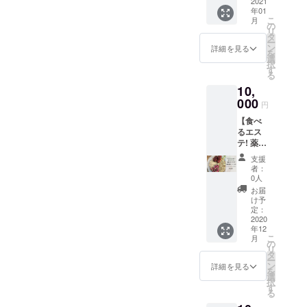
ラル
2021
種類
スする
けると
年01
コーラ
に、大
オーガ
もっと
こ
月
（１２
阪のハ
の
ニック
もっと
リ
本セッ
バネロ
タ
ハバネ
美味し
ー
ト）】
マンさ
ン
ロを使
詳細を見る
くなる
を
開けて
んがプ
選
用した
ように
択
すぐ飲
ロ
す
激辛
ご用意
る
める炭
デュー
「Heav
致しま
10,
酸入り
スする
en(120
す。 大
ボトル
000
オーガ
ml)」を
円
変申し
も登
ニック
一緒に
訳ない
【食べ
場！(๑•̀
ハバネ
お届
のです
るエス
ㅁ•́๑)✧
ロを使
け！ も
が、ご
テ! 薬膳
オーガ
用した
はや痛
協力い
でデ
ニック
激辛
い！ で
支援
ただけ
ドック
のハバ
「Heav
も、唐
者：
ると
ス美魔
ネロが
en(120
0人
辛子の
とって
女鍋＆
痛気持
ml)」を
華やか
お届
も助か
コーラ
ちい
一緒に
け予
な香り
ります
セッ
い、フ
定：
お届
と旨味
＞
ト】
2020
ルー
け！ も
が凝縮
＜。。
年12
tabelメ
ティさ
はや痛
されて
。。 お
こ
月
ンバー
も香り
の
い！ で
いて、
届けは
リ
坂上
立つ快
タ
も、唐
めちゃ
11月末
ー
の、ス
感の
ン
辛子の
詳細を見る
めちゃ
までを
を
ペシャ
コー
選
華やか
美味し
予定し
択
ル企
ラ！ お
す
な香り
い、、
ていま
る
画！ 冬
家にい
と旨味
！！ ３
す。