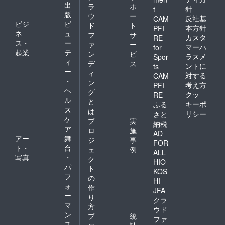
出
ラ
ポ
針
t
版
ウ
ー
反社基
CAM
ビジ
ビ
ド
ト
本方針
PFI
ネ
ュ
フ
サ
カスタ
RE
ス・
ー
ァ
ー
マーハ
for
起業
テ
ン
ビ
ラスメ
Spor
ィ
デ
ス
ントに
ts
ー
ィ
対する
CAM
・
ン
考え方
PFI
ヘ
グ
クッ
RE
ル
と
キーポ
ふる
ス
は
リシー
さと
ケ
プ
実
納税
ア
ロ
施
AD
アー
舞
ジ
事
FOR
ト・
台
ェ
例
ALL
写真
・
ク
HIO
パ
ト
KOS
フ
の
HI
ォ
作
JFA
ー
り
クラ
マ
方
ウド
ン
プ
統
ファ
ス