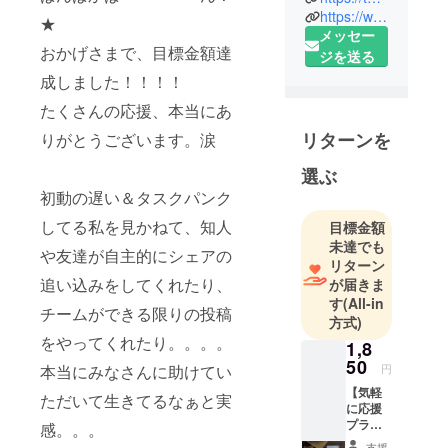
ハーブを
https://www.think-norm.jp/
★
メッセー
使った伝統
おかげさまで、目標金額達
ジを送る
茶やグロー
成しました！！！！
サリーを通
して、みな
たくさんの応援、本当にあ
さまに慈し
リターンを
りがとうございます。涙
みをお届け
していま
選ぶ
す。北海道
初動の遅い＆タスクパンク
から沖縄ま
してる私を見かねて、知人
目標金額
でリサーチ
未達でも
や友達が自主的にシェアの
を行ない、
リターン
古来の知恵
追い込みをしてくれたり、
が届きま
と滋味を集
す
(All-in
チームができる限りの投稿
方式)
めて。ノン
をやってくれたり。。。。
カフェイ
1,8
50
ン、農薬・
円
本当にみなさんに助けてい
化学肥料不
【気軽
ただいて生きてるなぁと実
に応援
使用栽培や
プラ
感。。。
天然ものの
ン！選
支援