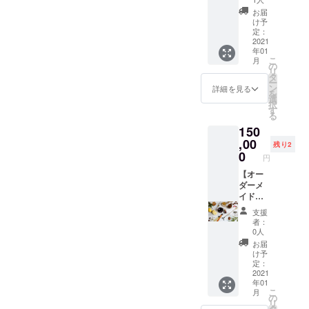
なつ
ジャー
プ、ど
（３ヶ
入浴料
め、オ
お届
シロッ
ちらが
月分）
など暮
タネニ
け予
プをそ
お好
をお届
らしの
定：
ンジ
れぞれ
み？ お
け 〜個
2021
ものた
ン、当
お好き
好きな
年01
人の方
ちを詰
帰、は
なだけ
だけ辛
こ
月
向け〜
め合わ
の
すの実
辛くし
くして
リ
】 tabel
せてお
タ
などの
てくだ
くださ
ー
新田理
届けし
ン
肌ツヤ
詳細を見る
さ
い、、
を
恵がご
ます◎
選
きれい
い、、
、！ お
択
支援い
もちろ
す
な生薬
、！
届けは
る
ただい
んコー
たち
きっと
11月
150
た方の
ラとジ
（その
あなた
~12月末
体質や
,00
ンジャ
他、追
残り2
も虜に
を予定
ご要望
エール
0
加した
な
円
してい
にあわ
のおた
いお好
る、、
ます。
せて、
【オー
めしボ
みの具
、◎ お
体調や
ダーメ
トルを
はご用
届けは
体質に
イドの
１本ず
意くだ
11月
配慮し
ノンア
つお入
さい）
~12月末
支援
たブレ
ルコー
れしま
・締め
者：
を予定
ンド
ルドリ
す！ ・
のハト
0人
してい
ティー
ンクレ
薬草ビ
ムギ ・
お届
ます。
を作
シピ開
ギナー
食後に
け予
り、暮
発 〜小
向け
定：
太陽の
らしの
規模事
2021
ノンア
ナチュ
年01
処方箋
業者さ
ルコー
ラル
こ
月
と共に
んにお
ルセッ
の
コーラ
リ
お届け
すす
ト ・
タ