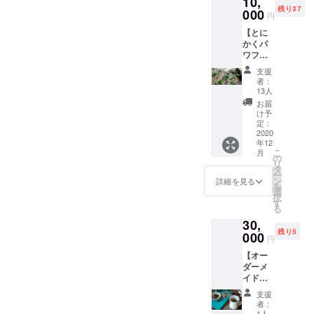
10,
に嬉し
たらぺ
が凝縮
滴でも
残り37
い、食
000
ろっと
されて
なかな
円
べてキ
飲ん
いて、
か
【とに
レイに
じゃ
めちゃ
Heaven
かくパ
なる美
う、１
めちゃ
へ行け
ワフ
魔女鍋
２本
美味し
ます★
ル！各
が作れ
セット
い、、
きっと
支援
地で出
るキッ
です。
！！ ３
者：
あなた
会った
トと、
お届け
13人
滴でも
も虜に
薬草た
コーラ
は12月
なかな
お届
な
ちのお
のセッ
~1月を
け予
か
る、、
楽しみ
トです
定：
予定し
Heaven
、◎
BOX！
2020
◎ 【内
ていま
へ行け
元気が
年12
】 日本
容の
す。
ます★
湧き上
こ
月
各地、
例】
の
元気が
がって
リ
世界各
（鍋は
タ
湧き上
くる
ー
国で出
４人
ン
詳細を見る
がって
コーラ
を
会って
前） ・
選
くる
シロッ
択
きた、
パワフ
す
コーラ
プと、
る
「これ
ルなジ
シロッ
異国情
30,
はすご
ビエ ・
プと、
緒を想
残り5
い、、
000
マル秘
異国情
円
起させ
、！」
のスー
緒を想
る新し
【オー
という
プの素
起させ
い味わ
ダーメ
薬草関
・とっ
る新し
いのジ
イドの
連の食
ておき
い味わ
ン
ブレン
品や調
のヤマ
いのジ
支援
ジャー
ド
味料、
イモ ・
者：
ン
シロッ
ティー
お茶、
1人