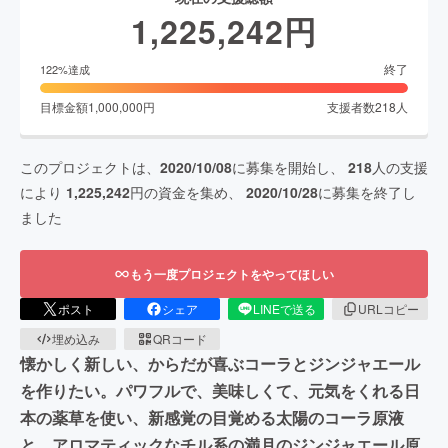
1,225,242
円
終了
122
%達成
目標金額
1,000,000
円
支援者数
218
人
このプロジェクトは、
2020/10/08
に募集を開始し、
218
人の支援
により
1,225,242
円の資金を集め、
2020/10/28
に募集を終了し
ました
もう一度プロジェクトをやってほしい
ポスト
シェア
LINEで送る
URLコピー
埋め込み
QRコード
懐かしく新しい、からだが喜ぶコーラとジンジャエール
を作りたい。パワフルで、美味しくて、元気をくれる日
本の薬草を使い、新感覚の目覚める太陽のコーラ原液
と、アロマティックなチル系の満月のジンジャエール原