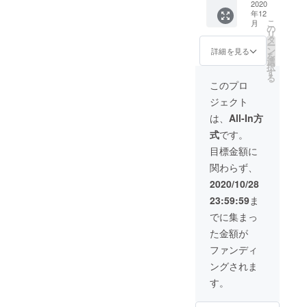
ラシ
2020
イズ
のクラ
味の微
年12
ロッ
元気が
フト
調整
こ
月
プ・ジ
湧き上
の
コーラ
１回 ・
リ
ン
がって
タ
は、集
ネーミ
ー
ジャー
くる
ン
中力を
詳細を見る
ングア
を
シロッ
コーラ
選
高めた
ドバイ
択
プ飲み
シロッ
す
い時や
ス ・栄
る
比べ
プと、
パワー
このプロ
養・薬
セット
異国情
チャー
効の監
ジェクト
(徳用サ
緒を想
ジをし
修付き
イズ)】
起させ
たい時
は、
All-In方
作成の
各シ
る新し
におす
スケ
式
です。
ロップ1
い味わ
すめで
ジュー
本で約
いのジ
す◎ ▶
目標金額に
ルは、
20杯分
ン
エキゾ
ご要望
関わらず、
のドリ
ジャー
チック
と新田
ンクが
シロッ
ジン
2020/10/28
の状況
つくれ
プの飲
ジャ
に応じ
23:59:59
ま
る徳用
み比べ
エール
てご相
サイズ
セット
シロッ
でに集まっ
談させ
元気が
です。
プ アー
ていた
た金額が
湧き上
お届け
ユル
だきま
がって
は11月
ヴェー
ファンディ
す。 ※
くる
末~12月
ダで注
制作は
ングされま
コーラ
末を予
目され
2020年
シロッ
定して
ている
す。
12月〜
プと、
いま
ホー
2021年
異国情
す。
リーバ
1月ごろ