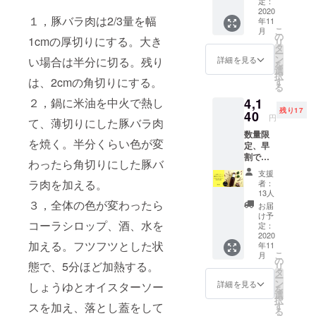
ルコー
サイズ
定：
は下記
目され
すっき
ラシ
2020
のナ
の２つ
ている
り花は
１，豚バラ肉は2/3量を幅
年11
ロップ
チュラ
のうち
ホー
ぶ茶
こ
月
徳用サ
ルコー
の
１つを
リーバ
（リー
1cmの厚切りにする。大き
リ
イズ
ラシ
タ
お選び
ジル
フ２０
ー
(1000m
ロップ
ン
くださ
詳細を見る
い場合は半分に切る。残り
に、ピ
ｇもし
を
l)】 1本
に、オ
選
い。
リリと
くは
択
で約20
タネニ
は、2cmの角切りにする。
す
①11月8
効く高
ティ
る
杯分の
ンジン
日
知県の
バッグ
4,1
２，鍋に米油を中火で熱し
ドリン
（国産
20:00-
黄金生
７個
残り17
クがつ
40
薬用人
見に
姜を
円
入） ど
て、薄切りにした豚バラ肉
くれる
参）の
行ける
たっぷ
のお茶
数量限
徳用サ
パウ
薬草ス
りと
が良い
を焼く。半分くらい色が変
定、早
イズ 元
ダーを
ポット
使っ
か迷っ
割で１
気が湧
１ｇ✕
／土を
た、エ
わったら角切りにした豚バ
たら、
０％オ
き上が
５包を
ブレン
キゾ
支援
食養生
フ！ 【
る会津
添えて
ラ肉を加える。
ドしよ
者：
チック
AI
満月の
のオタ
お届け
13人
う ②12
な味わ
Qusnok
エキゾ
ネニン
３，全体の色が変わったら
しま
月13日
お届
いのジ
iへどう
チック
ジンと
す！ と
け予
20:00-
ンジャ
ぞ！
コーラシロップ、酒、水を
ジン
ガラナ
定：
ことん
お正月
エール
https://
ジャー
2020
を加え
元気を
を迎え
は、リ
www.qu
加える。フツフツとした状
年11
シロッ
た、や
チャー
るため
フレッ
snoki.n
こ
月
プ徳用
さしい
の
ジし
の薬草
シュし
態で、5分ほど加熱する。
et/ お届
リ
サイズ
味わい
タ
ちゃっ
ブレン
たい時
けは10
ー
(1000m
のクラ
ン
てくだ
詳細を見る
ド／虫
しょうゆとオイスターソー
や浄化
月末~11
を
l)】 1本
フト
選
さい！
や害虫
したい
月末を
択
で約20
コーラ
す
スを加え、落とし蓋をして
コーラ
から守
時に
予定し
る
杯分の