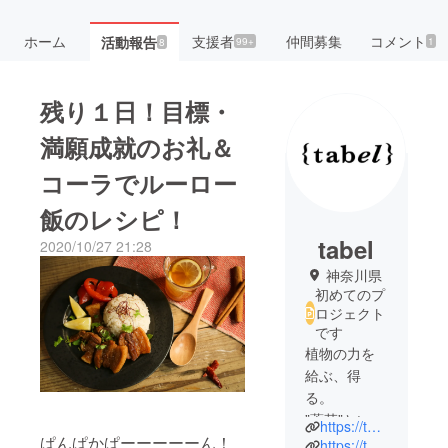
ホーム
支援者
仲間募集
コメント
活動報告
99+
1
8
残り１日！目標・
満願成就のお礼＆
コーラでルーロー
飯のレシピ！
tabel
2020/10/27 21:28
神奈川県
初めてのプ
ロジェクト
です
植物の力を
給ぶ、得
る。
”薬草”という
https://tab-el.com/
在来種の
ぱんぱかぱーーーーーん！
https://tab-el.net/