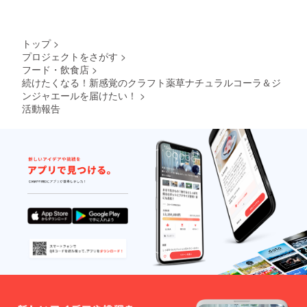
11月末
~12月末
を予定
してい
トップ
>
ます。
プロジェクトをさがす
>
※デザイ
フード・飲食店
>
ンはイ
続けたくなる！新感覚のクラフト薬草ナチュラルコーラ＆ジ
メージ
ンジャエールを届けたい！
>
です。
変更に
活動報告
なる可
能性が
ありま
す。