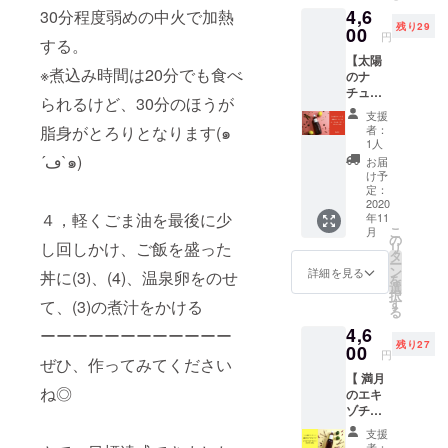
は、集
に混ぜ
る （日
ぴった
ていま
4,6
ドリン
30分程度弱めの中火で加熱
中力を
る以外
程が合
りです
す。
残り29
クがつ
00
高めた
にも、
わない
円
◎ ※お
する。
くれる
い時や
スープ
時は、
届けは
【太陽
徳用サ
パワー
などお
１回分
11月末
※煮込み時間は20分でも食べ
のナ
イズ！
チャー
料理に
のアー
~12月末
チュラ
アーユ
ジをし
使えま
カイブ
られるけど、30分のほうが
を予定
ルコー
ル
たい時
す。 ▶
をお届
支援
してい
ラシ
ヴェー
におす
ナチュ
者：
脂身がとろりとなります(๑
け致し
ます。
ロップ
ダで注
すめで
1人
ラル
ます）
※デザイ
徳用サ
目され
´ڡ`๑)
す◎ お
コーラ
お届
※特に記
ンはイ
イズ
ている
届けは
け予
シロッ
載がな
メージ
(1000m
ホー
定：
10月末
プ 元気
い場合
です。
l)】 1本
2020
リーバ
~11月末
が湧き
は、
変更に
４，軽くごま油を最後に少
年11
で約20
ジル
を予定
上がる
11/8日
なる可
こ
月
杯分の
に、ピ
の
してい
会津の
の回で
能性が
し回しかけ、ご飯を盛った
リ
ドリン
リリと
タ
ます。
オタネ
ご案内
ありま
ー
クがつ
効く高
ン
詳細を見る
ニンジ
丼に(3)、(4)、温泉卵をのせ
致しま
す。
を
くれる
知県の
選
ンとガ
す。 ※
択
徳用サ
黄金生
す
て、(3)の煮汁をかける
ラナを
参加用
る
イズ 元
姜を
加え
のURL
4,6
気が湧
ーーーーーーーーーーーー
たっぷ
た、や
を１週
残り27
き上が
00
りと
さしい
円
間前ま
ぜひ、作ってみてください
る会津
使っ
味わい
でに
【 満月
のオタ
た、エ
のクラ
メール
ね◎
のエキ
ネニン
キゾ
フト
にてお
ゾチッ
ジンと
チック
コーラ
知らせ
クジン
ガラナ
な味わ
は、集
支援
致しま
ジャー
を加え
いのジ
者：