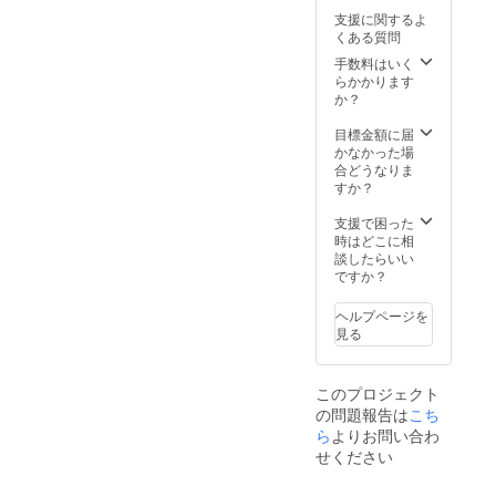
緒を想
ジル
を予定
支援に関するよ
起させ
に、ピ
してい
くある質問
る新し
リリと
ます。
い味わ
手数料はいく
効く高
いのジ
らかかります
知県の
ン
か？
黄金生
ジャー
姜を
シロッ
目標金額に届
たっぷ
プの飲
かなかった場
りと
み比べ
合どうなりま
使っ
セット
すか？
た、エ
です。
キゾ
お届け
支援で困った
チック
は11月
時はどこに相
な味わ
末~12月
談したらいい
いのジ
末を予
ですか？
ンジャ
定して
エール
いま
は、リ
ヘルプページを
す。
フレッ
見る
シュし
たい時
や浄化
このプロジェクト
したい
の問題報告は
こち
時に
ら
よりお問い合わ
ぴった
りです
せください
◎ ※お
届けは