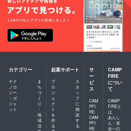
カテゴリー
起案サポート
サ
CAMP
ー
FIRE
テク
ま
プ
ス
ビ
につい
ノロ
ち
ロ
タ
ス
て
ジー
づ
ジ
ッ
・ガ
く
ェ
フ
CAM
CAMP
ジェ
り
ク
に
PFI
FIREと
ット
・
ト
相
RE
は
地
を
談
CAM
あんし
域
作
す
PFI
ん・安
活
る
る
RE
全への