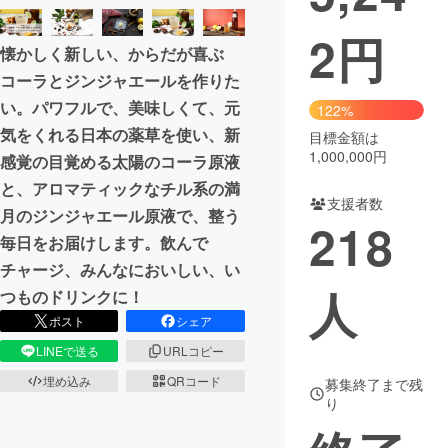
2
円
まちづくり・地域活性化
懐かしく新しい、からだが喜ぶ
コーラとジンジャエールを作りた
CAMPFIRE for Social Good
CAMPFIRE Creation
い。パワフルで、美味しくて、元
122%
CAMPFIREふるさと納税
machi-ya
コミュニティ
気をくれる日本の薬草を使い、新
目標金額は
1,000,000円
感覚の目覚める太陽のコーラ原液
と、アロマティックなチル系の満
支援者数
月のジンジャエール原液で、整う
218
毎日をお届けします。飲んで
チャージ、みんなにおいしい、い
人
つものドリンクに！
ポスト
シェア
LINEで送る
URLコピー
埋め込み
QRコード
募集終了まで残
り