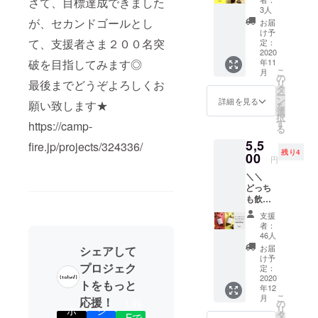
さて、目標達成できました
中力を
す。 ※
シロッ
た、や
ンジャ
3人
高めた
通常の
プ徳用
さしい
エール
が、セカンドゴールとし
お届
い時や
研究員
サイズ
味わい
は、リ
け予
パワー
さんの
(1000m
て、支援者さま２００名突
のクラ
定：
フレッ
チャー
特典の
l)】 1本
2020
フト
シュし
ジをし
薬草
年11
破を目指してみます◎
で約20
コーラ
たい時
たい時
キット
こ
月
杯分の
は、集
の
や浄化
におす
の送付
リ
最後までどうぞよろしくお
ドリン
中力を
タ
したい
すめで
などは
ー
クがつ
高めた
ン
時に
詳細を見る
す◎
願い致します★
ありま
を
くれる
い時や
選
ぴった
【こん
せん。
択
徳用サ
パワー
す
りです
https://camp-
な時に
る
イズ！
チャー
◎
おすす
5,5
アーユ
ジをし
fire.jp/projects/324336/
、、、
め】 ・
残り4
ル
00
たい時
なので
円
疲れが
ヴェー
におす
すが、
抜けな
＼＼
ダで注
すめで
ごめん
い ・何
どっち
目され
す◎ お
なさ
もする
も飲み
ている
届けは
い！！
気が起
た
ホー
10月末
！ 初回
支援
きなく
い！！
リーバ
~11月末
ロット
者：
て困っ
！／／
ジル
を予定
46人
がトラ
てる ・
【コー
に、ピ
してい
ブルに
お届
シェアして
これか
ラシ
リリと
ます。
け予
より
ら山場
プロジェク
ロップ&
効く高
定：
ハーブ
だ！気
ジン
2020
知県の
の香り
トをもっと
合を入
年12
ジャー
黄金生
が試作
れた
こ
月
応援！
シロッ
LIN
姜を
の
よりも
い！ ・
リ
ポ
シ
プ飲み
たっぷ
タ
Eで
弱く