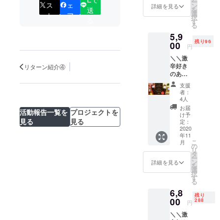
冷えが
ー
比べ
ス
ェ
りと
ン
詳細を見る
なって
気にな
送
を
セット
使っ
選
ト
ア
しまい
る ※お
択
る
(Sサイ
た、エ
す
まし
届けは
る
ズ)】 各
キゾ
た。。
11月末
5,9
シロッ
チック
。涙 そ
~12月末
残り96
プ1本で
00
な味わ
こで、
円
を予定
6~7杯分
いのジ
ホー
してい
＼＼激
のドリ
ンジャ
リーバ
ます。
辛好き
ンクが
リターン紹介④
エール
ジルを
※デザイ
のあな
つくれ
は、リ
別添し
ンはイ
たに送
るお試
フレッ
ますの
支援
メージ
る！／
し用サ
シュし
者：
で、ボ
です。
／ 【天
イズ
たい時
4人
トルの
変更に
国送り
元気が
や浄化
お届
中に入
なる可
活動報告一覧を
プロジェクトを
の辛口
湧き上
したい
け予
れてし
能性が
キッ
見る
見る
がって
定：
時に
ばらく
ありま
ト！ど
2020
くる
ぴった
漬け込
す。
年11
ちらか
コーラ
りです
んで召
こ
月
１本】
シロッ
の
◎
し上
リ
メロー
プと、
タ
、、、
がって
ー
ハバネ
異国情
ン
なので
詳細を見る
いただ
を
ロ
緒を想
選
すが、
けると
択
「Heav
起させ
す
ごめん
もっと
る
en」付
る新し
なさ
もっと
6,8
き！
い味わ
い！！
美味し
残り
コーラ
00
いのジ
288
！ 初回
円
くなる
orジン
ン
ロット
ように
＼＼激
ジャ
ジャー
がトラ
ご用意