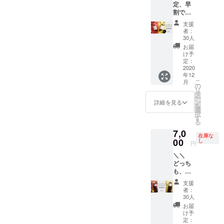
定、早
ル！】※
好みや
茶、シ
・
割で１
送料880
体調な
ロッ
０％オ
円込※ 1
どをア
プ、ス
支援
フ！ ＼
本で約
ンケー
ムー
者：
＼どっ
6~7杯分
トで伺
ジー、
30人
ちも飲
のドリ
いし、
モクテ
お届
みた
ンクが
こちら
ルな
け予
い！！
つくれ
定：
で仕立
ど、な
！／／
2020
る、お
てさせ
んでも
年12
【コー
試し用
ていた
どうぞ
こ
月
ラシ
サイ
の
だきま
◎ ・ド
リ
ロップ&
ズ！ ▶
タ
す。 ※
リンク
ー
ジン
ナチュ
ン
リター
レシピ
詳細を見る
を
ジャー
ラル
選
ンは
をオリ
択
シロッ
コーラ
す
2020年
ジナル
る
プ飲み
シロッ
11月か
で作成
7,0
比べ
プ 元気
ら2021
・アン
在庫な
セット
00
が湧き
し
年1月の
ケート
円
(Sサイ
上がる
間にご
＆zoom
＼＼
ズ)】 各
会津の
用意致
にてオ
どっち
シロッ
オタネ
しま
ンライ
も、
プ1本で
ニンジ
す。
ンヒア
たっぷ
6~7杯分
ンとガ
リング
支援
り飲み
のドリ
ラナを
１回
者：
た
ンクが
加え
30人
30分 ・
い！！
つくれ
た、や
サンプ
お届
！／／
るお試
さしい
け予
ルのご
【コー
し用サ
定：
味わい
送付 ・