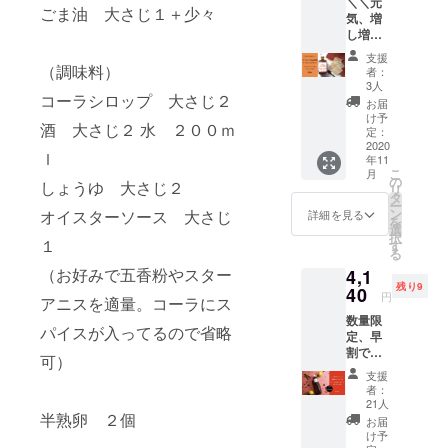
＼＼元
るオン
加え
石垣島
ごま油 大さじ１＋少々
気、増
ライン
た、や
の香り
し増
サロン
さしい
華やか
し！！
「薬草
味わい
月桃
支援
／／
のある
（調味料）
のクラ
茶
者：
【元気
暮らし
フト
3人
（リー
になら
コーラシロップ 大さじ２
ラボ」
コーラ
フ２０
お届
ざるを
の第2期
は、集
け予
ｇもし
酒 大さじ２ 水 ２００ｍ
得な
で開催
定：
中力を
くは
い！オ
2020
するイ
高めた
ティ
ｌ
年11
タネニ
ベント
い時や
バッグ
こ
月
ンジン
にお試
の
パワー
７個
しょうゆ 大さじ２
リ
約100倍
しで1回
タ
チャー
入） ・
ー
増強
のオン
ン
ジをし
オイスターソース 大さじ
詳細を見る
秋田の
を
トッピ
ライン
選
たい時
至福の
択
ング付
１
レク
す
におす
休息ク
る
きコー
チャー
すめで
ロモジ
（お好みで五香粉やスター
4,1
ラセッ
を聴講
す◎ ▶
茶
残り9
ト】※送
40
生とし
エキゾ
（リー
円
アニスを適量。コーラにス
料880円
てご参
チック
フ２０
数量限
込※ 1本
加いた
ジン
ｇもし
パイスが入ってるので省略
定、早
で約6~7
だけま
ジャ
くは
割で１
杯分の
す。
エール
可）
ティ
０％オ
ドリン
https://
シロッ
バッグ
支援
フ！
クがつ
www.thi
プ アー
者：
７個
【太陽
くれ
nk-
21人
ユル
入） ・
のナ
半熟卵 ２個
る、お
norm.jp
ヴェー
お届
高知の
チュラ
試し用
/ ※日時
け予
ダで注
視界