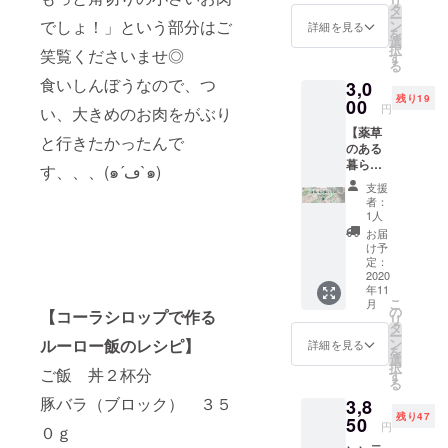
リ
チック
草暮ら
タ
ー
ジン
しの
でしょ！」という部分はご
ン
詳細を見る
を
ジャ
リーフ
選
択
笑覧くださいませ◎
エー
レッ
す
る
ル！】※
ト」も
食いしんぼうなので、つ
3,0
送料880
特別に
残り19
円込※ 1
00
同梱！
円
い、大きめのお肉をがぶり
本で約
お茶は
【薬草
6~7杯分
下記か
と行きたかったんで
のある
のドリ
ら選べ
暮らし
ンクが
ます◎
す、、、(๑´ڡ`๑)
ラボ
つくれ
【選べ
支援
（オン
る、お
る薬草
者：
ライン
試し用
茶】 ・
1人
サロ
サイ
熊本八
お届
ン）体
ズ！ ▶
代の日
け予
験チ
ナチュ
定：
本古来
ケッ
2020
ラル
のはす
年11
ト】 薬
コーラ
の葉
こ
月
草を暮
シロッ
の
茶
【コーラシロップで作る
リ
らしに
プ 元気
タ
（リー
ー
取り入
が湧き
ン
ルーロー飯のレシピ】
フ２０
詳細を見る
を
れるた
上がる
選
ｇもし
択
めの実
ご飯 丼２杯分
会津の
す
くは
る
験的な
オタネ
ティ
豚バラ（ブロック） ３５
3,8
場とし
ニンジ
バッグ
残り47
て運営
50
ンとガ
７個
円
０ｇ
してい
ラナを
入） ・