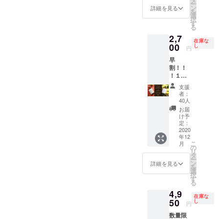
シロッ
ー
いたし
め〜 】
中〜上
ン
プ（５
詳細を見る
を
ます。
tabel新
級者向
選
−６杯
択
その
田理恵
け ア
す
分）
る
他、お
がご支
ルコー
などを
2,7
すすめ
援いた
ルセッ
予定
在庫な
のお茶
だいた
00
ト
し
円
や体質
方のご
…の、
早
に合い
要望に
どちら
割！！
そうな
あわせ
かをお
！１
食べも
て、体
選びい
０％オ
のも一
調や体
ただけ
支援
フ◎
緒にお
質に配
ます。
者：
【まず
届け◎
慮した
何が
40人
はおた
お届け
ドリン
入って
お届
めし！
は年内
クレシ
いるか
け予
太陽の
を予定
ピを作
定：
は、ど
ナチュ
2020
してお
成いた
うぞお
年12
ラル
ります
しま
楽しみ
こ
月
コーラ
が、ご
す。オ
の
に◎ と
リ
シロッ
要望と
リジナ
タ
にかく
ー
プもし
新田の
ルのメ
ン
元気に
詳細を見る
を
くは満
状況に
ニュー
選
なっ
択
月のエ
応じて
や商品
す
ちゃう
る
キゾ
ご相談
の開発
美味し
4,9
チック
させて
にいか
いもの
在庫な
ジン
50
くださ
がです
し
を、調
円
ジャ
いま
か？＾U
達しま
数量限
エー
せ。 お
＾ お
すね◎