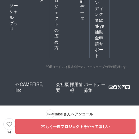
ロ
計
ン
ソー
ジ
デ
ディ
シャ
ェ
ー
ング
ル
ク
タ
mac
グッ
ト
hi-ya
ド
の
補助
広
金申
め
請サ
方
ポー
ト
「QRコード」は株式会社デンソーウェーブの登録商標です。
© CAMPFIRE,
会社概
採用情
パートナー
Inc.
要
報
募集
tabel
さんへアンコール
もう一度プロジェクトをやってほしい
74