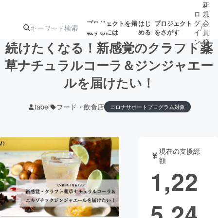
新
ロ
規
グ
会
プロジェクトを掲
はじ
プロジェクト
/
載するには
める
をさがす
イ
員
ン
登
続けたくなる！新感覚のクラフト薬
録
草ナチュラルコーラ＆ジンジャエー
ルを届けたい！
人気のプロ
注目のリ
注目の新着プロ
募集終了が近いプ
もうすぐ公開
ジェクト
ターン
ジェクト
ロジェクト
されます
tabel
フード・飲食店
コロナサポートプログラム対象
アート・写真
音楽
現在の支援総
テクノロジー・ガジェット
ゲーム・サ
額
1,22
映像・映画
書籍・雑誌
5,24
ビジネス・起業
チャレンジ