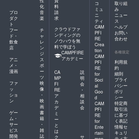
性
資
コ
取り組
化
料
ミュ
み
プロ
音
請
ニ
ニュー
ダク
楽
求
ティ
ス
ト
CAM
ヘルプ
クラウドファ
フー
チ
PFI
お問い
ンディングの
ド・
ャ
RE
合わせ
ノウハウを無
飲食
レ
Crea
料で学ぼう
店
ン
tion
各種規定
CAMPFIRE
ジ
CAM
アカデミー
アニ
ス
利用規
PFI
メ・
ポ
約
RE
漫画
ー
CA
説
細則
for
ツ
MP
明
プライ
Soci
ファ
映
FI
会
バシー
al
ッ
像
RE
・
ポリ
Goo
ショ
・
ア
相
シー
d
ン
映
カ
談
特定商
CAM
画
デ
会
取引法
PFI
ゲー
書
ミ
に基づ
RE
ム・
籍
ー
く表記
for
サー
・
と
情報セ
Ente
ビス
雑
は
キュリ
rtain
開発
誌
ク
サ
ティ方
men