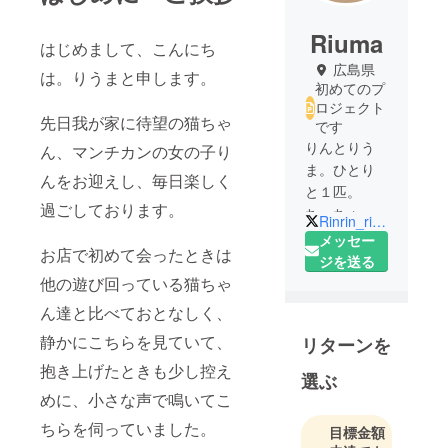
Riuma
はじめまして、こんにち
広島県
は。りうまと申します。
初めてのプ
ロジェクト
先日我が家に待望の猫ちゃ
です
りんとりう
ん、マンチカンの女の子り
ま。ひとり
んをお迎えし、毎日楽しく
と１匹。
過ごしております。
ちっちゃい
Rinrin_rinnya
ものクラ
メッセー
お店で初めて会ったときは
ブ。
ジを送る
他の遊び回っている猫ちゃ
ん達と比べておとなしく、
静かにこちらを見ていて、
リターンを
抱き上げたときも少し控え
選ぶ
めに、小さな声で鳴いてこ
ちらを伺っていました。
目標金額