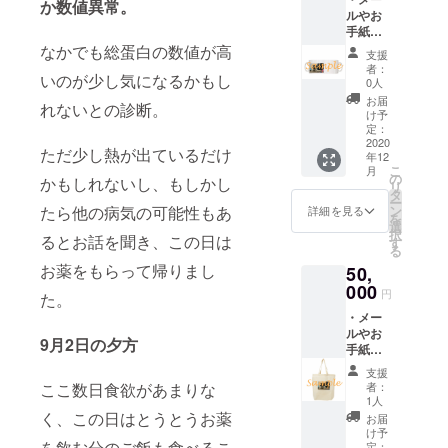
バッグ
か数値異常。
ルやお
を贈り
手紙に
ます。
てお礼
※オリジ
なかでも総蛋白の数値が高
支援
文と、
ナルデ
者：
いのが少し気になるかもし
元気に
ザイン
0人
なった
につき
お届
れないとの診断。
りんの
まし
け予
写真3枚
て、詳
定：
・りん
2020
細は後
ただ少し熱が出ているだけ
年12
の写真
日定期
こ
月
orイラ
報告に
の
かもしれないし、もしかし
リ
ストの
て追記
タ
ー
ステッ
致しま
ン
たら他の病気の可能性もあ
詳細を見る
を
カー3種
す。 ※
選
択
・りん
るとお話を聞き、この日は
サンプ
す
る
の写真
ル画像
お薬をもらって帰りまし
50,
orイラ
はイ
ストの
000
メージ
円
た。
マグ
になり
・メー
カップ
ます。
ルやお
を贈り
9月2日の夕方
手紙に
ます。
てお礼
※オリジ
支援
文と、
ナルデ
者：
ここ数日食欲があまりな
元気に
ザイン
1人
なった
につき
く、この日はとうとうお薬
お届
りんの
まし
け予
写真3枚
を飲む分のご飯も食べるこ
て、詳
定：