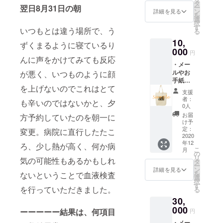
タ
贈ります。 ※オ
ー
翌日8月31日の朝
ン
リジナルデザイ
詳細を見る
を
選
ンにつきまし
択
す
て、詳細は後日
いつもとは違う場所で、う
る
定期報告にて追
10,
記致します。
ずくまるように寝ているり
000
円
んに声をかけてみても反応
・メー
ルやお
が悪く、いつものように顔
手紙に
を上げないのでこれはとて
てお礼
支援
文と、
者：
も辛いのではないかと、夕
元気に
0人
なった
お届
方予約していたのを朝一に
りんの
け予
写真3枚
定：
変更。病院に直行したたこ
・りん
2020
年12
の写真
ろ、少し熱が高く、何か病
こ
月
orイラ
の
リ
気の可能性もあるかもしれ
ストの
タ
ー
ステッ
ン
詳細を見る
を
ないということで血液検査
カー ・
選
択
りんの
す
を行っていただきました。
る
写真or
30,
イラス
トの
000
ーーーーー結果は、何項目
円
トート
・メー