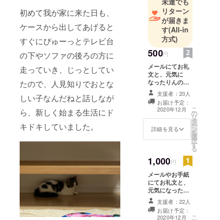
未達でも
リターン
初めて我が家に来た日も、
が届きま
ケースから出してあげると
す
(All-in
方式)
すぐにぴゅーっとテレビ台
500
円
の下やソファの後ろの方に
メールにてお礼
走っていき、じっとしてい
文と、元気に
なったりんの動
たので、人見知りでおとな
画を贈ります。
支援者：20人
しい子なんだねと話しなが
お届け予定：
こ
2020年12月
ら、新しく始まる生活にド
の
リ
タ
ー
キドキしていました。
ン
詳細を見る
を
選
択
す
る
1,000
円
メールやお手紙
にてお礼文と、
元気になったり
んの写真を贈り
支援者：22人
ます。
お届け予定：
こ
2020年12月