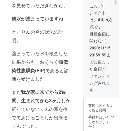
す
る
報告に
の写真
を見せていただきながら、
このプロ
て追記
orイラ
ジェクト
致しま
ストの
す。 ※
トート
胸水が溜まっていますね
は、
All-In方
サンプ
バッグ
式
です。
ル画像
・りん
と、りんの今の状況の説
はイ
の写真
目標金額に
メージ
orイラ
明。
関わらず、
になり
ストの
ます。
マグ
2020/11/15
カップ
溜まっていた水を検査した
23:59:59
ま
・りん
のイラ
結果からも、おそらく
猫伝
でに集まっ
ストの
た金額が
アクリ
染性腹膜炎(FIP)
であると診
ルキー
ファンディ
断を受けました。
ホル
ングされま
ダー を
贈りま
す。
まだ
我が家に来てから2週
す。 ※
オリジ
間
、
生まれてから3ヶ月
しか
ナルデ
支援に関するよ
ザイン
経っていないりんの頭を撫
くある質問
につき
まし
でてあげることしか出来ま
手数料はいく
て、詳
らかかります
せんでした。
細は後
か？
日定期