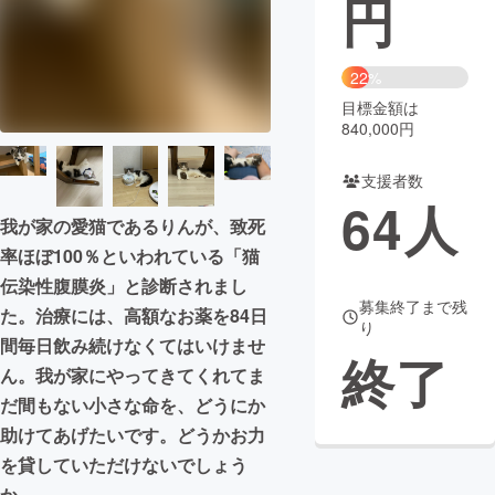
円
まちづくり・地域活性化
22%
目標金額は
CAMPFIRE for Social Good
CAMPFIRE Creation
840,000円
CAMPFIREふるさと納税
machi-ya
コミュニティ
支援者数
64
人
我が家の愛猫であるりんが、致死
率ほぼ100％といわれている「猫
伝染性腹膜炎」と診断されまし
募集終了まで残
た。治療には、高額なお薬を84日
り
間毎日飲み続けなくてはいけませ
終了
ん。我が家にやってきてくれてま
だ間もない小さな命を、どうにか
助けてあげたいです。どうかお力
を貸していただけないでしょう
か。