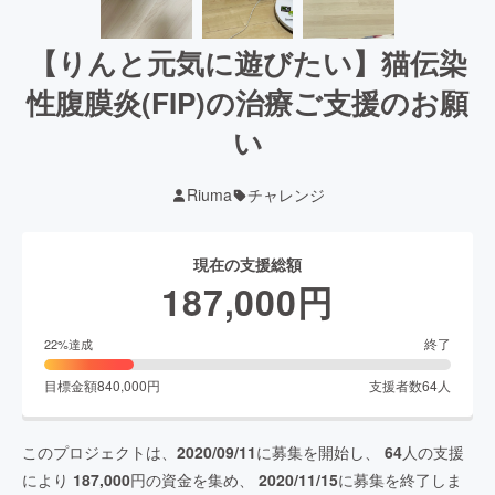
【りんと元気に遊びたい】猫伝染
性腹膜炎(FIP)の治療ご支援のお願
い
Riuma
チャレンジ
現在の支援総額
187,000
円
終了
22
%達成
目標金額
840,000
円
支援者数
64
人
このプロジェクトは、
2020/09/11
に募集を開始し、
64
人の支援
により
187,000
円の資金を集め、
2020/11/15
に募集を終了しま