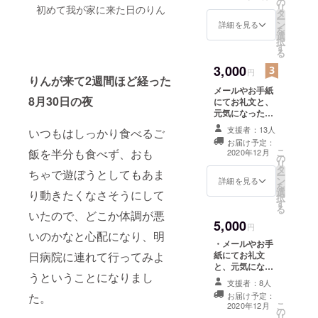
の
リ
初めて我が家に来た日のりん
タ
ー
ン
詳細を見る
を
選
択
す
る
3,000
円
りんが来て2週間ほど経った
メールやお手紙
8月30日の夜
にてお礼文と、
元気になったり
んの写真3枚を贈
支援者：13人
いつもはしっかり食べるご
ります。
お届け予定：
こ
飯を半分も食べず、おも
2020年12月
の
リ
タ
ちゃで遊ぼうとしてもあま
ー
ン
詳細を見る
を
選
り動きたくなさそうにして
択
す
る
いたので、どこか体調が悪
5,000
円
いのかなと心配になり、明
・メールやお手
紙にてお礼文
日病院に連れて行ってみよ
と、元気になっ
うということになりまし
たりんの写真3枚
支援者：8人
・りんの写真or
お届け予定：
た。
りんのイラスト
こ
2020年12月
の
のステッカー を
リ