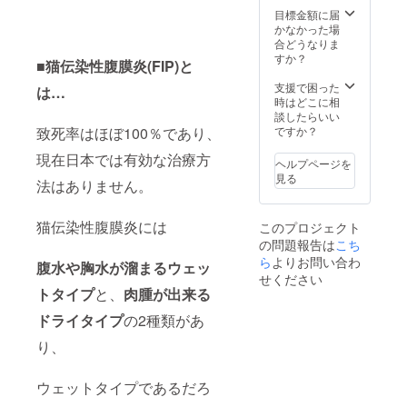
報告に
目標金額に届
て追記
かなかった場
致しま
合どうなりま
す。 ※
すか？
■猫伝染性腹膜炎(FIP)と
サンプ
ル画像
支援で困った
は…
はイ
時はどこに相
メージ
談したらいい
になり
ですか？
致死率はほぼ100％であり、
ます。
現在日本では有効な治療方
ヘルプページを
見る
法はありません。
猫伝染性腹膜炎には
このプロジェクト
の問題報告は
こち
ら
よりお問い合わ
腹水や胸水が溜まるウェッ
せください
トタイプ
と、
肉腫が出来る
ドライタイプ
の2種類があ
り、
ウェットタイプであるだろ