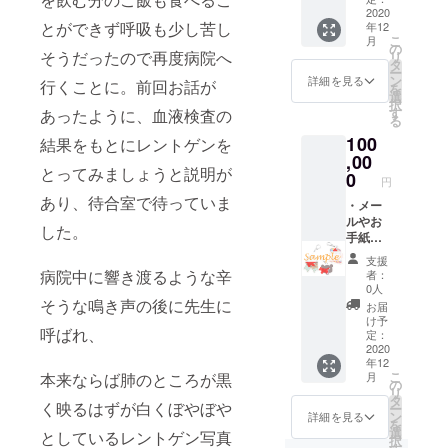
・りん
2020
細は後
とができず呼吸も少し苦し
年12
の写真
日定期
こ
月
orイラ
報告に
の
そうだったので再度病院へ
リ
ストの
て追記
タ
ー
ステッ
致しま
ン
詳細を見る
行くことに。前回お話が
を
カー3種
す。 ※
選
択
・りん
サンプ
す
あったように、血液検査の
る
の写真
ル画像
100
orイラ
結果をもとにレントゲンを
はイ
ストの
,00
メージ
とってみましょうと説明が
トート
になり
0
円
バッグ
ます。
あり、待合室で待っていま
・りん
・メー
の写真
ルやお
した。
orイラ
手紙に
ストの
てお礼
支援
マグ
文と、
病院中に響き渡るような辛
者：
カップ
元気に
0人
を贈り
なった
そうな鳴き声の後に先生に
お届
ます。
りんの
け予
呼ばれ、
※オリジ
写真3枚
定：
ナルデ
・りん
2020
年12
ザイン
の写真
こ
月
本来ならば肺のところが黒
につき
orイラ
の
リ
まし
ストの
タ
く映るはずが白くぼやぼや
ー
て、詳
ステッ
ン
詳細を見る
を
細は後
カー3種
選
としているレントゲン写真
択
日定期
・りん