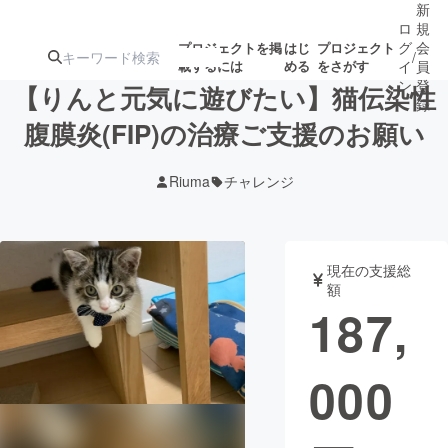
新
ロ
規
グ
会
プロジェクトを掲
はじ
プロジェクト
/
載するには
める
をさがす
イ
員
ン
登
【りんと元気に遊びたい】猫伝染性
録
腹膜炎(FIP)の治療ご支援のお願い
人気のプロ
注目のリ
注目の新着プロ
募集終了が近いプ
もうすぐ公開
Riuma
チャレンジ
ジェクト
ターン
ジェクト
ロジェクト
されます
アート・写真
音楽
現在の支援総
額
187,
テクノロジー・ガジェット
ゲーム・サ
000
映像・映画
書籍・雑誌
ビジネス・起業
チャレンジ