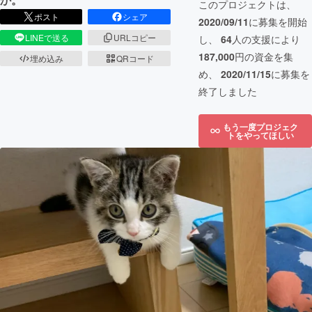
このプロジェクトは、
ポスト
シェア
2020/09/11
に募集を開始
LINEで送る
URLコピー
し、
64
人の支援により
187,000
円の資金を集
埋め込み
QRコード
め、
2020/11/15
に募集を
終了しました
もう一度プロジェク
トをやってほしい