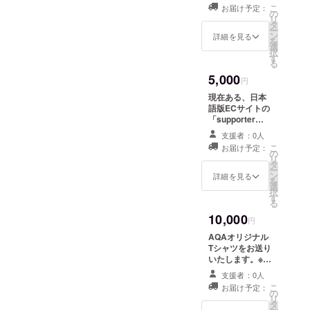
にお名前を１年
こ
お届け予定：
間掲載させてい
の
リ
ただきます。 加
タ
ー
えて、ご希望の
ン
詳細を見る
を
方はご自身の
選
択
webサイト名・
す
る
URLをあわせて
5,000
１年間掲載させ
円
ていただきま
現在ある、日本
す。 ※達成後に
語版ECサイトの
お送りするメッ
「supporter（
セージにてご希
仮称）」ページ
望の掲載情報を
支援者：0人
にお名前を１年
お返事くださ
こ
お届け予定：
間掲載させてい
の
い。
リ
ただきます。 加
タ
ー
えて、ご希望の
ン
詳細を見る
を
方はご自身の
選
択
webサイト名・
す
る
URLをあわせて
10,000
１年間掲載させ
円
ていただきま
AQAオリジナル
す。 ※達成後に
Tシャツをお送り
お送りするメッ
いたします。※生
セージにてご希
地は一般的に出
望の掲載情報を
支援者：0人
回っている生地
お返事くださ
こ
お届け予定：
を使用します。
の
い。
リ
タ
ー