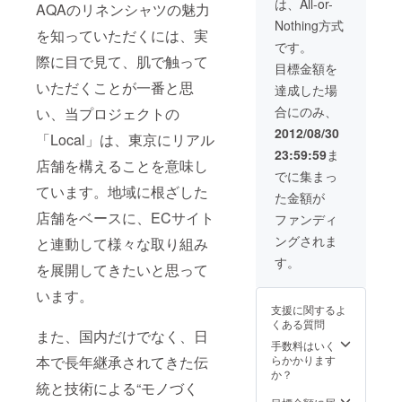
は、All-or-
AQAのリネンシャツの魅力
Nothing方式
を知っていただくには、実
です。
際に目で見て、肌で触って
目標金額を
いただくことが一番と思
達成した場
合にのみ、
い、当プロジェクトの
2012/08/30
「Local」は、東京にリアル
23:59:59
ま
店舗を構えることを意味し
でに集まっ
ています。地域に根ざした
た金額が
店舗をベースに、ECサイト
ファンディ
ングされま
と連動して様々な取り組み
す。
を展開してきたいと思って
います。
支援に関するよ
くある質問
また、国内だけでなく、日
手数料はいく
本で長年継承されてきた伝
らかかります
か？
統と技術による“モノづく