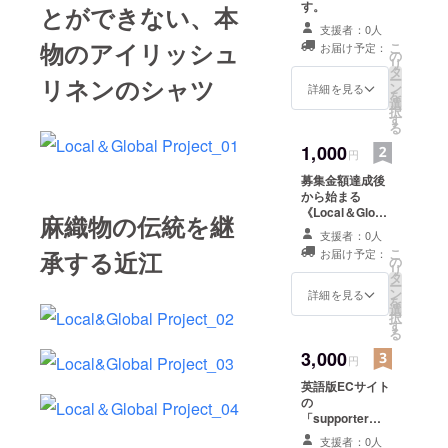
す。
とができない、本
支援者：0人
物のアイリッシュ
こ
お届け予定：
の
リ
タ
ー
リネンのシャツ
ン
詳細を見る
を
選
択
す
る
1,000
円
募集金額達成後
から始まる
《Local＆Global
麻織物の伝統を継
Project》の進行
支援者：0人
を、活動報告に
こ
承する近江
お届け予定：
て随時配信しま
の
リ
す。
タ
ー
ン
詳細を見る
を
選
択
す
る
3,000
円
英語版ECサイト
の
「supporter（
仮称）」ページ
支援者：0人