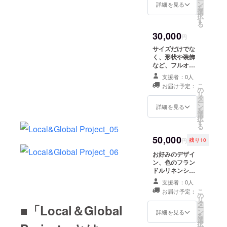
ン
詳細を見る
を
選
択
す
る
30,000
円
サイズだけでな
く、形状や装飾
など、フルオー
ダーでのシャツ
支援者：0人
制作を、一回承
こ
お届け予定：
ります。 ※生地
の
リ
費用は別途頂戴
タ
ー
いたします。
ン
詳細を見る
を
選
択
す
る
50,000
円
残り10
お好みのデザイ
ン、色のフラン
ドルリネンシャ
ツを１着お送り
支援者：0人
します。
こ
お届け予定：
の
リ
タ
■「Local＆Global
ー
ン
詳細を見る
を
選
択