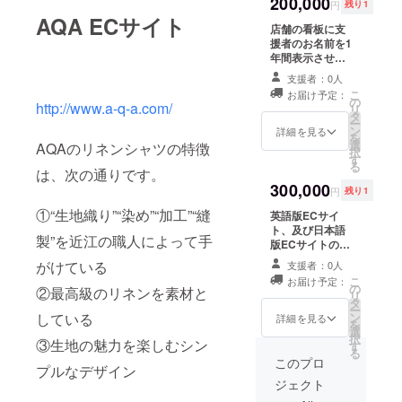
由に入れ替えて
200,000
円
残り1
いただけます。
AQA ECサイト
店舗の看板に支
援者のお名前を1
年間表示させて
いただきます。
支援者：0人
※達成後にお送り
こ
お届け予定：
するメッセージ
の
http://www.a-q-a.com/
リ
にてご希望のお
タ
ー
名前をお返事く
ン
詳細を見る
を
ださい
選
AQAのリネンシャツの特徴
択
す
る
は、次の通りです。
300,000
円
残り1
①“生地織り”“染め”“加工”“縫
英語版ECサイ
ト、及び日本語
製”を近江の職人によって手
版ECサイトの
トップページに
がけている
支援者：0人
支援者のリンク
こ
お届け予定：
バナーを１年間
の
②最高級のリネンを素材と
リ
掲載させていた
タ
ー
だきます。 ※達
している
ン
詳細を見る
を
成後にお送りす
選
択
③生地の魅力を楽しむシン
るメッセージに
す
る
てご希望のお名
このプロ
プルなデザイン
前をお返事くだ
ジェクト
さい