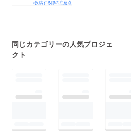
※投稿する際の注意点
ネンは夏の素材という
イメージが強いです
が、“秋冬を楽しむリ
ネン”をテーマにした
リネンを作ります。
同じカテゴリーの人気プロジェ
クト