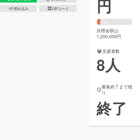
円
埋め込み
QRコード
まちづくり・地域活性化
11%
目標金額は
CAMPFIRE for Social Good
CAMPFIRE Creation
1,200,000円
CAMPFIREふるさと納税
machi-ya
コミュニティ
支援者数
8
人
募集終了まで残
り
終了