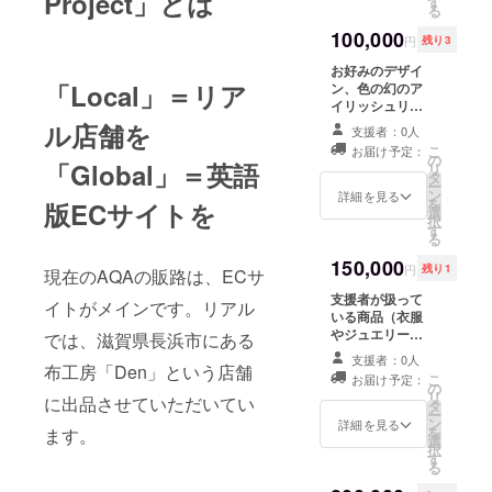
Project」とは
す
る
100,000
円
残り3
お好みのデザイ
「Local」＝リア
ン、色の幻のア
イリッシュリネ
ンシャツを１着
ル店舗を
支援者：0人
お送りします。
こ
お届け予定：
の
「Global」＝英語
リ
タ
ー
ン
詳細を見る
を
版ECサイトを
選
択
す
る
150,000
円
残り1
現在のAQAの販路は、ECサ
支援者が扱って
イトがメインです。リアル
いる商品（衣服
やジュエリー、
では、滋賀県長浜市にある
絵画、CDなど）
支援者：0人
布工房「Den」という店舗
を１年間、リア
こ
お届け予定：
ル店舗に展示さ
の
リ
に出品させていただいてい
せていただきま
タ
ー
す。商品数は、
ン
詳細を見る
を
ます。
１〜３点を想定
選
択
ください。期間
す
る
中、商品はご自