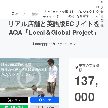
新
ロ
規
グ
会
プロジェクトを掲
はじ
プロジェクト
/
載するには
める
をさがす
イ
員
ン
登
リアル店舗と英語版ECサイトを
録
AQA「Local＆Global Project」
人気のプロ
注目のリ
注目の新着プロ
募集終了が近いプ
もうすぐ公開
aaaqqqaaa
ファッション
ジェクト
ターン
ジェクト
ロジェクト
されます
アート・写真
音楽
現在の支援総
額
137,
テクノロジー・ガジェット
ゲーム・サ
000
映像・映画
書籍・雑誌
ポスト
シェア
ビジネス・起業
チャレンジ
LINEで送る
URLコピー