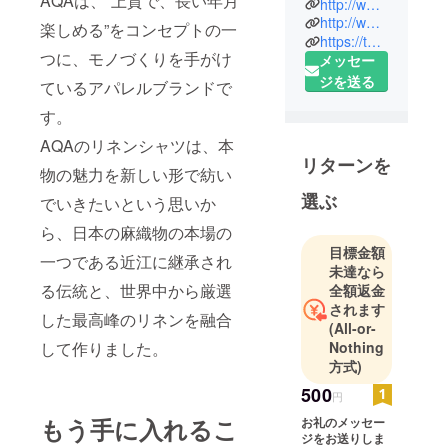
AQAは、“上質で、長い年月
http://www.a-q-a.com/
生まれ
http://www.facebook.com/aqa.sqo.aqa
楽しめる”をコンセプトの一
2004年 青山
https://twitter.com/aaa_qqq_aaa
つに、モノづくりを手がけ
メッセー
学院大学文
ジを送る
学部史学科
ているアパレルブランドで
卒業
す。
2011年7月
AQAのリネンシャツは、本
株式会社
リターンを
SQO設立
物の魅力を新しい形で紡い
2012年4月
選ぶ
でいきたいという思いか
AQA販売開
ら、日本の麻織物の本場の
始
目標金額
一つである近江に継承され
未達なら
る伝統と、世界中から厳選
全額返金
されます
した最高峰のリネンを融合
(All-or-
して作りました。
Nothing
方式)
500
円
もう手に入れるこ
お礼のメッセー
ジをお送りしま