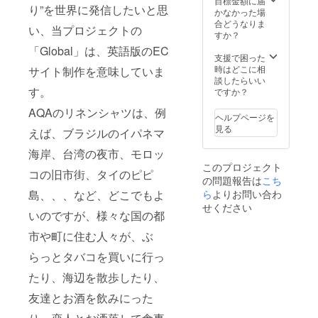
目標金額に届
り”を世界に発信したいと思
かなかった場
合どうなりま
い、当プロジェクトの
すか？
「Global」は、英語版のEC
支援で困った
時はどこに相
サイト制作を意味していま
談したらいい
す。
ですか？
AQAのリネンシャツは、例
ヘルプページを
見る
えば、ブラジルのイパネマ
海岸、台湾の夜市、モロッ
このプロジェクト
コの旧市街、タイのピピ
の問題報告は
こち
島、、、など、どこでもよ
ら
よりお問い合わ
せください
いのですが、様々な国の都
市や町に住む人々が、ぶ
らっとタバコを買いに行っ
たり、海辺を散歩したり、
友達とお酒を飲みにった