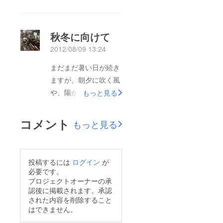
用意や内装の準備を進
めていきます。
秋冬に向けて
2012/08/09 13:24
まだまだ暑い日が続き
ますが、朝夕に吹く風
や、陽が落ちる時間を
もっと見る
みていると段々と夏が
過ぎていくのを感じま
コメント
もっと見る
す。 先週末、滋賀の
工場に行って新しい生
地の打ち合わせをして
投稿するには
ログイン
が
きました。 現在の
必要です。
AQAリネンシャツは単
プロジェクトオーナーの承
認後に掲載されます。承認
色だけですが、今度の
された内容を削除すること
生地作りでは新しい試
はできません。
みに挑戦します。 リ