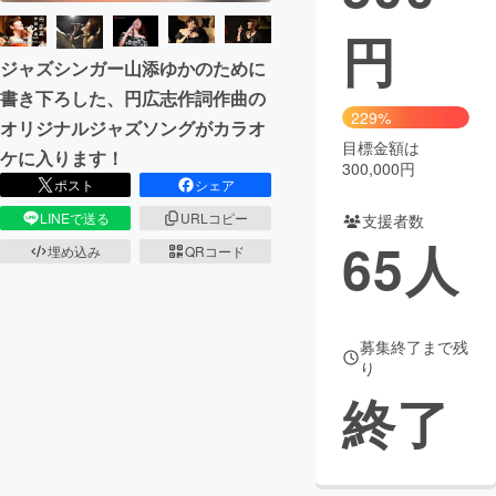
円
まちづくり・地域活性化
ジャズシンガー山添ゆかのために
書き下ろした、円広志作詞作曲の
CAMPFIRE for Social Good
CAMPFIRE Creation
229%
オリジナルジャズソングがカラオ
CAMPFIREふるさと納税
machi-ya
コミュニティ
目標金額は
ケに入ります！
300,000円
ポスト
シェア
LINEで送る
URLコピー
支援者数
65
人
埋め込み
QRコード
募集終了まで残
り
終了