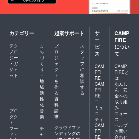
カテゴリー
起案サポート
サ
CAMP
ー
FIRE
テク
ま
プ
ス
ビ
につい
ノロ
ち
ロ
タ
ス
て
ジー
づ
ジ
ッ
・ガ
く
ェ
フ
CAM
CAMP
ジェ
り
ク
に
PFI
FIREと
ット
・
ト
相
RE
は
地
を
談
CAM
あんし
域
作
す
PFI
ん・安
活
る
る
RE
全への
性
資
コ
取り組
化
料
ミュ
み
プロ
音
請
ニ
ニュー
ダク
楽
求
ティ
ス
ト
CAM
ヘルプ
クラウドファ
フー
チ
PFI
お問い
ンディングの
ド・
ャ
RE
合わせ