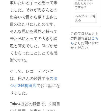
歌いたいとずっと思って来
交通費
談したらいい
は含ま
ですか？
ました。それが円さんとの
れませ
ん） •
ヘルプページを
出会いで目から鱗！まさに
カラオ
見る
ケ同行
目の当たりにしたのです。
が不必
要の場
そんな思いを漠然と持って
このプロジェクト
合はお
の問題報告は
こち
来た私にとっての大きな課
知らせ
くださ
ら
よりお問い合わ
題と答えでした。気づかせ
い。 •
せください
備考欄
てもらったことにとても感
にお名
前をご
謝ですね。
入力く
ださ
い。 ＊
そして、レコーディング
ホーム
ページ
は、円さんの経営する
スタ
にてお
ジオ246梅田店
でお世話にな
名前表
記（任
りました。
意） •
2020 12
月末ま
Take4ほどの録音で、２回目
でには
掲載予
のを採用。無事なんとかレ