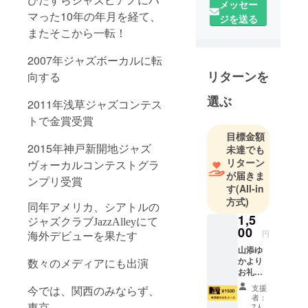
メッセー
普通の主婦
マった10年の年月を経て、
ジを送る
から一転
またそこから一転！
三歳の娘と
同時に始め
2007年ジャズボーカルに転
たクラッ
リターンを
向する
シックピア
ノから二年
選ぶ
2011年浅草ジャズコンテス
後、音符の
トで金賞受賞
読みもまま
目標金額
ならない状
2015年神戸新開地ジャズ
未達でも
態でジャズ
リターン
ヴォーカルコンテストグラ
ピアノに転
が届きま
ンプリ受賞
す
(All-in
向。
方式)
ひたすら
同年アメリカ、シアトルの
1,5
ジャズピア
ジャズクラブJazzAlleyにて
00
ノにハマっ
円
海外デビューを果たす
た10年の年
山添ゆ
かより
数々のメディアにも出演
月を経て、
お礼の
またそこか
メッ
支援
今では、関西のみならず、
セージ
ら一転！
者：
（メー
東京
7人