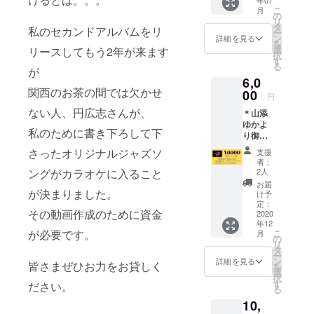
ナルジャズ
ンライ
レッス
アドバ
こ
月
ン飲み
ンとな
ソングを収
の
イスを
リ
会 (グ
ります)
タ
兼ねて
私のセカンドアルバムをリ
ー
ループ
• みんな
ン
みんな
詳細を見る
を
3〜４
で歌お
選
で声を
リースしてもう2年が来ます
択
名・一
う、ス
す
出 して
る
時間) •
が
タン
歌お
6,0
飲み物
ダード
う！ •
関西のお茶の間では欠かせ
はご自
00
ジャ
課題曲
円
身でご
ズ！
は、事
ない人、円広志さんが、
＊山添
用意下
ちょっ
前に
ゆかよ
さい。 •
とした
メール
私のために書き下ろして下
り御礼
開催時
ポイン
にてお
メッ
は終了
トなど
知らせ
さったオリジナルジャズソ
支援
セージ
後に
アドバ
しま
者：
(メール
メール
イスを
2人
ングがカラオケに入ること
す。 •
にて) ＊
にて調
兼ねて
開催時
お届
山添ゆ
が決まりました。
整いた
みんな
け予
は終了
かのボ
しま
定：
で声を
後に
その動画作成のために資金
イスト
2020
す。 •
出 して
メール
年12
レーニ
イン
歌お
にて調
こ
が必要です。
月
ング個
ター
の
う！ •
整いた
リ
人レッ
ネット
タ
課題曲
しま
ー
スン
環境は
ン
は、事
詳細を見る
す。 •イ
皆さまぜひお力をお貸しく
を
(時間:1
ご用意
選
前に
ンター
択
時間 •
下さ
す
メール
ださい。
ネット
る
プロ、
い。 •
にてお
環境は
10,
アマ問
備考欄
知らせ
ご用意