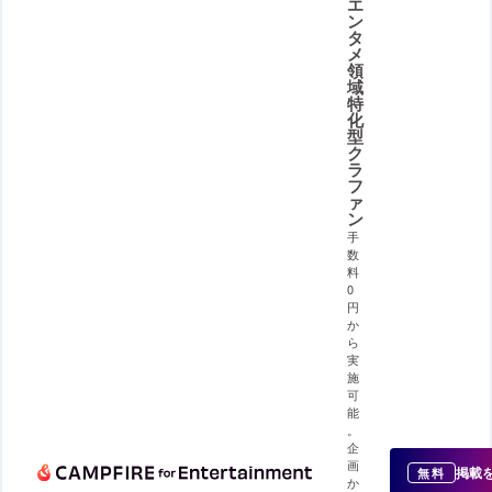
エ
ン
タ
メ
領
域
特
化
型
ク
ラ
フ
ァ
ン
手
数
料
0
円
か
ら
実
施
可
能
。
企
画
掲載
無料
か