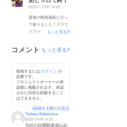
た皆さま厚く御礼申し
2020/11/09 14:42
上げます。尚、お詫び
ですが、ご支援頂いた
最後の動画撮影に行っ
皆さまのリストが終了
て参りました！クラウ
まで分からないシステ
ドファンディングもい
もっと見る
ムになっており、ご挨
よいよ佳境に入りまし
拶が遅れた皆さまには
た。お陰様でもう
コメント
もっと見る
大変申し訳ありませ
200%達成しておりま
ん。初めての試みでど
して、まさかのまさか
うなるかと思いました
こんなにご支援いただ
投稿するには
ログイン
が
が、お陰様で色んなこ
けるとは夢にも思って
必要です。
とが見えて、勉強にも
いませんでした。身の
プロジェクトオーナーの承
なりました。多くは語
認後に掲載されます。承認
引き締まる思い、ほん
された内容を削除すること
りませんが、良いも悪
とに感謝でしかありま
はできません。
いも見えました。笑こ
せん。皆さまありがと
れからは、良いところ
※投稿する際の注意点
うございます。動画撮
Tadasu Nakamura
だけを見て前を向いて
影費以外に余った分
2020/10/09 14:25
行こうと思います。映
は、次のCDの資金に
当社の目標額達成おめ