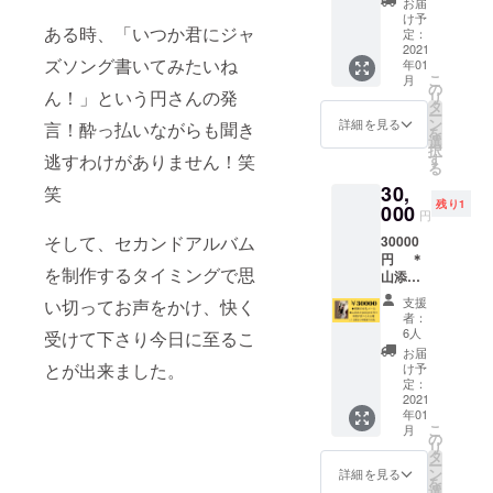
悩みに
お届
な回数
うこと
て） ＊
す。 •
お応え
け予
分を購
はこの
ある時、「いつか君にジャ
カラオ
イン
定：
しま
入下さ
上ない
ケ映像
2021
ター
す。
い。 そ
に発散
ズソング書いてみたいね
年01
DVD サ
ネット
ちょっ
の場合
になり
こ
月
イン入
環境は
の
とした
人数が
ん！」という円さんの発
ます。
リ
り(限定
ご用意
タ
コツ
揃わな
ちょっ
ー
五枚) •
下さ
ン
で、簡
詳細を見る
言！酔っ払いながらも聞き
くても
とした
を
DVDが
い。 •
選
単に声
開催さ
コツで
択
不必要
備考欄
す
逃すわけがありません！笑
が出た
せてい
上手く
る
な方は
にお名
り歌い
ただき
歌えま
30,
お知ら
笑
前をご
やす
ます。
すの
残り1
せくだ
000
入力く
かった
円
声を出
で、み
さい。
ださ
りしま
すと言
んなで
そして、セカンドアルバム
30000
い。 •
すよ。 •
うこと
楽しく
円 ＊
オンラ
カラオ
はこの
歌いま
を制作するタイミングで思
山添ゆ
イン飲
ケで上
上ない
しょ
かより
み会が
手く歌
支援
い切ってお声をかけ、快く
に発散
う！ み
お礼の
不必要
いた
者：
になり
んなに
メッ
な方は
6人
い！も
受けて下さり今日に至るこ
ます。
付いて
セー
お知ら
OK!
お届
ちょっ
行ける
ジ
とが出来ました。
せくだ
け予
ちょっ
とした
かしら
(メール
定：
さい。
とした
コツで
とかお
にて) ＊
2021
1対1で
マイク
上手く
悩みの
年01
山添ゆ
ゆっく
の使い
歌えま
こ
方は、
月
かの手
の
りとお
方のコ
すの
リ
個人
作り料
タ
話しな
ツなど
で、み
ー
レッス
理が食
ン
がら、
詳細を見る
お教え
んなで
を
ンお勧
べられ
選
生歌も