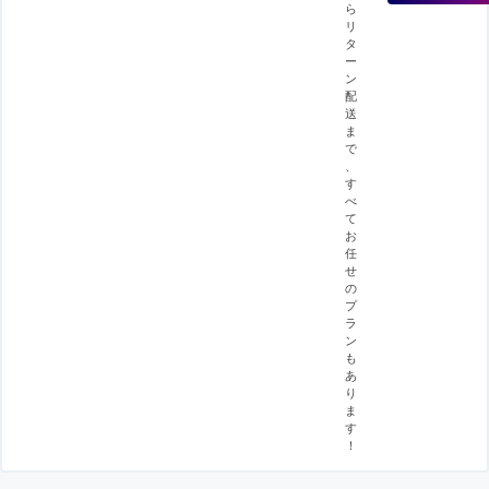
ら
リ
タ
ー
ン
配
送
ま
で
、
す
べ
て
お
任
せ
の
プ
ラ
ン
も
あ
り
ま
す
！