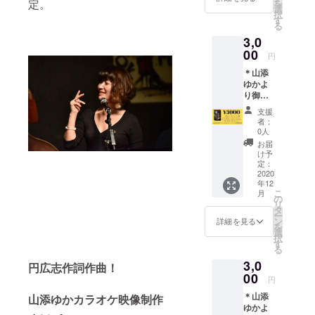
を
定。
り
選
数々のメ
択
す
る
ディアにも
3,0
出演
00
円
今では、関
＊山添
西のみなら
ゆかよ
ず、東京
り御礼
名古屋、九
メッ
支援
セージ
州、沖縄
者：
(メール
0人
他、全国で
にて)
お届
活動中！
【忘年
け予
会 新
定：
2014.8月デ
年会に
2020
ビューアル
年12
まだ間
こ
月
に合
バム"My
の
リ
う！】
タ
Color"を発売
ー
＊山添
ン
詳細を見る
を
大好評の売
ゆかの
選
択
ボイス
れ行きで、
す
る
トレー
1000枚瞬く
3,0
ニング
円広志作詞作曲！
間にに完
グルー
00
円
プオン
売。
＊山添
ライン
山添ゆかカラオケ映像制作
大きくメ
ゆかよ
レッス