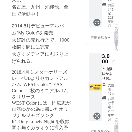
2007年ジャ
ルに
お届
名古屋、九州、沖縄他、全
ズボーカル
て） •
け予
備考欄
国で活動中！
定：
に転向する
にお名
2021
2011年浅草
年01
前をご
2014.8月デビューアルバ
こ
月
ジャズコン
入力く
の
リ
ださ
ム"My Color"を発売
タ
テストで金
ー
い。
ン
詳細を見る
大好評の売れ行きで、1000
賞受賞
を
選
択
枚瞬く間にに完売。
2015年神戸
す
る
新開地ジャ
大きくメディアにも取り上
3,0
ズヴォーカ
げられる。
00
円
ルコンテス
＊山添
トグランプ
2018.4月ミスターケリーズ
ゆかよ
りお礼
レーベルよりセカンドアル
リ受賞
のメッ
バム”WEST Color “”EAST
同年アメリ
支援
セージ
者：
Color “二枚のミニアルバム
カ、シアト
（メー
13人
をリリース
ルに
ルのジャズ
お届
て） ＊
け予
WEST Color には、円広志が
クラブ
山添ゆ
定：
山添ゆかの為に書いたオリ
JazzAlleyに
かの記
2021
年01
ジナルジャズソング
念クリ
て海外デ
こ
月
アファ
の
It’s Only Lonely Night を収録
ビューを果
リ
イルサ
タ
間も無くカラオケに導入予
ー
イン入
たす
ン
詳細を見る