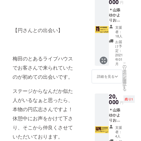
わず) •
000
にお名
しま
下さ
円
スタン
前をご
す。 •
い。(ス
＊山添
ダード
入力く
開催時
マホで
ゆかよ
ジャズ
ださい •
は終了
も出来
りお礼
から
オンラ
後に
ますよ)
のメッ
ポップ
イン飲
メール
• 備考欄
支援
【円さんとの出会い】
セージ
ス、日
み会が
にて調
者：
にお名
（メー
本語の
不必要
18人
整いた
前ご記
ルに
ナン
な方は
しま
お届
入下さ
て） ＊
バー他
お知ら
け予
す。 •イ
い。 •
山添ゆ
相談に
定：
せ下さ
ンター
回数受
かとオ
2021
応じま
い。 皆
ネット
けたい
梅田のとあるライブハウス
年01
ンライ
す。 •
さんと
環境は
方は、
こ
月
ン飲み
それぞ
の
交流は
でお客さんで来られていた
ご用意
お好き
リ
会 (1
れのご
タ
もちろ
下さ
な回数
ー
対1・一
要望に
のが初めての出会いです。
ン
ん！生
詳細を見る
い。(ス
分を購
を
時間) •
応じて
選
歌もお
マホで
入下さ
択
飲み物
レッス
す
披露目
も出来
い。 そ
る
ステージからなんだか似た
はご自
ンしま
しま
ますよ)
の場合
20,
身でご
す。 声
す。 和
• 備考欄
人数が
人がいるなぁと思ったら、
残り1
用意下
000
の出し
気あい
にお名
円
揃わな
さい。 •
た方、
あいと
前ご記
くても
本物の円広志さんですよ！
＊山添
開催時
喉の使
楽しい
入下さ
開催さ
ゆかよ
は終了
い方、
飲み会
い。 •
休憩中にお声をかけて下さ
せてい
りお礼
後に
高い声
にしま
回数受
ただき
メッ
メール
が出な
り、そこから仲良くさせて
しょ
けたい
支援
ます。
セージ
にて調
いなど
う！
者：
方は、
声を出
（メー
整いた
いただいております。
色んな
4人
お好き
すと言
ルに
しま