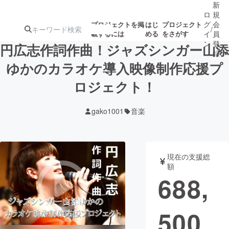
新
ロ
規
グ
会
プロジェクトを掲
はじ
プロジェクト
/
載するには
める
をさがす
イ
員
ン
登
円広志作詞作曲！ジャズシンガー山添
録
ゆかのカラオケ導入映像制作応援プ
ロジェクト！
人気のプロ
注目のリ
注目の新着プロ
募集終了が近いプ
もうすぐ公開
ジェクト
ターン
ジェクト
ロジェクト
されます
gako1001
音楽
アート・写真
音楽
現在の支援総
テクノロジー・ガジェット
ゲーム・サ
額
688,
映像・映画
書籍・雑誌
500
ビジネス・起業
チャレンジ