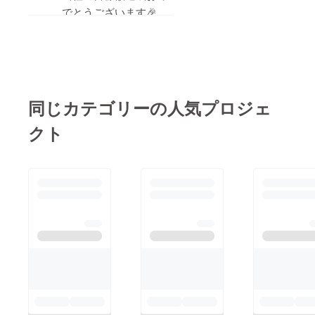
像もほぼほぼ出来上
したいと思っておりま
でとうございます🎉
がっています。年内に
す。あと少し、ほなま
そして、グループや個
出来れば嬉しいですが
だ協力したろかー言う
人での歌のレッスン
ね。リターンなどこれ
方は、ぜひ宜しくお願
コースの追加、素晴ら
から履行して行きます
しいですね。It's only
い致します。1500円
ので今しばらくお待ち
lonely nightを日本一上
からやっています。ご
同じカテゴリーの人気プロジェ
下さい。最後に、再度
手く歌える指導もあり
無理なきよう、ほんの
クト
申し上げますが、ほん
ますか？
お気持ちが有り難いで
とにご支援ご協力いた
す。もしやり方分から
だいた皆さま心より感
ない方は、私にお振込
謝申し上げます。あり
みでも大丈夫ですので
がとうございました。
ご連絡下さい。特別な
追伸ご支援頂いた方の
リターンは、数少なく
中にお名前のない方が
なっております。
いらっしゃいますの
で、メールで確認させ
ていただきますので宜
しくお願い致します。