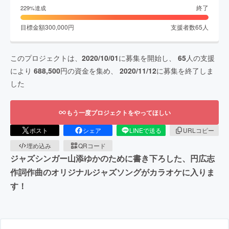
終了
229
%達成
目標金額
300,000
円
支援者数
65
人
このプロジェクトは、
2020/10/01
に募集を開始し、
65
人の支援
により
688,500
円の資金を集め、
2020/11/12
に募集を終了しま
した
もう一度プロジェクトをやってほしい
ポスト
シェア
LINEで送る
URLコピー
埋め込み
QRコード
ジャズシンガー山添ゆかのために書き下ろした、円広志
作詞作曲のオリジナルジャズソングがカラオケに入りま
す！