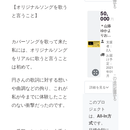
しま
楽しく
択
めしま
る権
す
お披露
す。 •
歌いま
【オリジナルソングを歌う
る
すが、
(7名様
目しま
プロ志
しょ
人の歌
50,
限定) １
す。 色
向の方
と言うこと】
う！ み
を聞く
日限定
000
んなこ
声や喉
円
んなに
のも勉
女将
とをお
の使い
付いて
強にな
＊山添
小料理
話しし
方の悩
行ける
り、少
ゆかよ
屋やま
ましょ
みはも
かしら
し慣れ
りお礼
添やり
う！
ちろん
とかお
ると全
のメッ
ます。 •
カバーソングを歌って来た
のこと
支援
悩みの
然気兼
セージ
場所、
者：
リズム
方は、
ねなく
（メー
私には、オリジナルソング
日時は
2人
の取り
個人
グルー
ルに
終了後
お届
方 ス
レッス
をリアルに歌うと言うこと
プでや
て） ＊
にメー
け予
テージ
ンお勧
るのも
カラオ
ルにて
定：
ングや
は初めて。
めしま
楽しい
ケ映
2021
調整し
音楽用
すが、
です
年01
像 エ
ます。
語、人
こ
人の歌
月
よ。 ど
ンド
(場所
の
円さんの歌詞に対する想い
に聞け
リ
を聞く
んなこ
ロー
大阪府
タ
ない悩
ー
のも勉
とでも
ル ク
内) • お
ン
詳細を見る
や曲調などの拘り、これが
みなど
を
強にな
ご相談
レジッ
酒類は
選
私の経
択
り、少
下さい
ト表記
私が今までに体験したこと
含まれ
す
験上か
る
し慣れ
ね。
(社名・
ており
このプロ
ら色ん
ると全
のない衝撃だったのです。
個人名
ません •
なアド
然気兼
ジェクト
可 任
交通費
バイス
ねなく
意） ＊
別途必
は、
All-In方
が出来
グルー
カラオ
要 • 備
ると思
プでや
式
です。
ケ同行
考欄に
います
るのも
生歌披
お名前
目標金額に