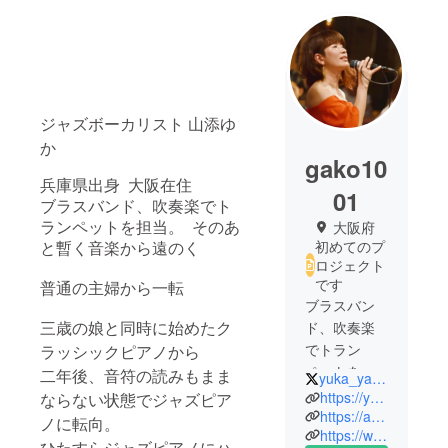
ジャズボーカリスト 山添ゆ
か
gako10
兵庫県出身 大阪在住
01
ブラスバンド、吹奏楽でト
大阪府
ランペットを担当。 そのあ
初めてのプ
と暫く音楽から遠のく
ロジェクト
です
普通の主婦から一転
ブラスバン
三歳の娘と同時に始めたク
ド、吹奏楽
でトラン
ラッシックピアノから
ペットを担
二年後、音符の読みもまま
yuka_yamazoe
当。 そのあ
https://yamazoe-yuka.com/
ならない状態でジャズピア
と暫く音楽
https://ameblo.jp/gako-blog/
ノに転向。
https://www.facebook.com/profile.php?id=100001929529738
から遠のく
ひたすらジャズピアノにハ