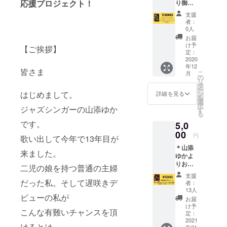
応援プロジェクト！
り御礼
ン券 •
ディアにも
メッ
女性限
支援
取り上げら
セージ
定 ど
者：
れる。
(メール
うして
0人
にて)
も入り
2018.4月ミ
お届
【忘年
たい方
け予
【ご挨拶】
スターケ
会 新
は要相
定：
年会に
2020
リーズレー
談！(笑)
年12
まだ間
(グルー
皆さま
ベルよりセ
こ
月
に合
プ3〜4
の
リ
カンドアル
う！】
名•1時
タ
ー
＊山添
間 基
バム”WEST
ン
はじめまして。
詳細を見る
を
ゆかの
本はお
選
Color
択
ボイス
ジャズシンガーの山添ゆか
昼間の
す
る
“”EAST
トレー
レッス
です。
5,0
ニング
ンとな
Color “二枚
グルー
00
ります)
円
歌い出して今年で13年目が
のミニアル
プオン
• みんな
＊山添
ライン
バムをリ
で歌お
来ました。
ゆかよ
レッス
う、ス
リース
りお礼
ン券 •男
タン
二児の娘を持つ普通の主婦
WEST Color
のメッ
性限定
ダード
支援
セージ
(グルー
だった私。そして遅咲きデ
ジャ
には、円広
者：
（メー
プ3〜4
ズ！
13人
志が山添ゆ
ルに
ビューの私が
名•1時
ちょっ
お届
て） ＊
かの為に書
間 基
とした
け予
こんな有難いチャンスを頂
山添ゆ
本はお
定：
ポイン
いたオリジ
かとオ
2021
昼間の
トなど
けるとは。。。
年01