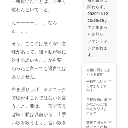
ので お
一番驚いたことは、上手く
楽しい
露！ •
をご入
気軽に
です
関わらず、
場所、
力くだ
歌わんといて！と。
お問い
よ。 ど
日時は
さい。
2020/11/12
合わせ
んなこ
終了後
＊生歌
下さ
とでも
23:59:59
ま
にメー
もお披
えーーーー、、、なん
い。 •
ご相談
ルにて
露目し
でに集まっ
開催時
下さい
と、、、！
調整し
ます。
は、終
ね。
た金額が
ます。 •
愛情
了後に
お店に
たっぷ
ファンディ
て調整
そう、ここには凄く深い意
到着か
り料理
しま
ングされま
ら一時
をお届
す。 •
味があって、後々私が歌に
間以内
けしま
す。
イン
の同行
すよ！
対する思いもここから変
ター
(場所は
ネット
大阪府
わったと言っても過言では
環境は
支援に関するよ
内の
ご用意
くある質問
み カ
ありません。
下さ
ラオケ
手数料はいく
い。(ス
代、交
らかかります
マホで
声を張り上げ、テクニック
通費、
か？
も出来
場所代
ますよ)
で聴かすことではないと言
込みは
目標金額に届
• 備考欄
五万の
かなかった場
うこと。要は、一言で言え
にお名
中に含
合どうなりま
前ご記
まれま
すか？
ば味！私は以前から、上手
入下さ
す。 但
い。
し、ご
い歌を歌うより、旨い歌を
支援で困った
自身の
時はどこに相