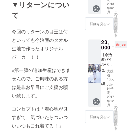
トメン
▼リターンについ
予定の
2018
と仕上
バーの
年02
「第二
がった
交通費
こ
月
て
弾企画
甘撚り
の
をご負
リ
会議』
の綿
タ
担下さ
ー
初回に
を、や
ン
い。
詳細を見る
を
参加で
わらか
選
択
今回のリターンの目玉は何
きる権
なタオ
す
る
利で
ルに仕
といっても今治産のタオル
23,
す。 ・
上げま
残り20
会場は
000
した。
生地で作ったオリジナル
円
東京都
吸水
【今治
内を予
率が良
パーカー！！
産パイ
定して
く、毛
ルパー
おり、
羽抜け
カー
※第一弾の追加生産はできま
会場ま
の少な
支援
（サイ
での交
いのが
者：
せんので、ご興味のある方
ズM）
通費や
特徴の
13人
＋御礼
宿泊費
ホテル
お届
は是非お早目にご支援お願
の手
はご自
で使用
け予
紙】 ※
身での
定：
される
い致します。
送料・
2017
負担に
ものと
年12
税込 ・
なりま
同等な
こ
月
カ
す。 ・
の
今治タ
コンセプトは「着心地が良
リ
ラー：
場所や
タ
オルで
ー
ネイ
時間等
すぎて、気づいたらついつ
ン
す。
詳細を見る
を
ビー×オ
の詳細
選
何度
択
いいつもこれ着てる！」
フホワ
につい
す
洗って
る
イト ・
ては、
もふわ