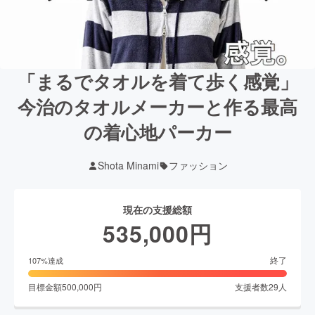
「まるでタオルを着て歩く感覚」
今治のタオルメーカーと作る最高
の着心地パーカー
Shota Minami
ファッション
現在の支援総額
535,000
円
終了
107
%達成
目標金額
500,000
円
支援者数
29
人