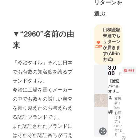
リターンを
選ぶ
目標金額
▼“2960”名前の由
未達でも
リターン
来
が届きま
す
(All-in
方式)
「今治タオル」それは日本
3,0
でも有数の知名度を誇るブ
残り98
00
円
ランドタオル。
【渡辺
パイル
今治に工場を置くメーカー
オリジ
ナルハ
の中でも数々の厳しい審査
支援
ンカチ
者：
＋御礼
を乗り越えたのち与えらえ
2人
のメー
お届
る認証ブランドです。
ル】 ※
け予
送料・
定：
また認証されたブランドに
税込 ・
2017
年12
カ
はそれぞれ認証番号が与え
こ
月
ラー：
の
リ