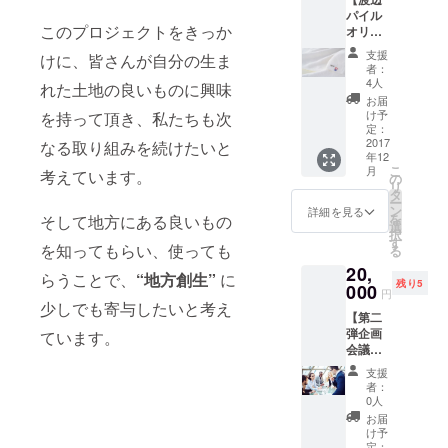
バーの
パイル
指定が
このプロジェクトをきっか
オリジ
ある場
ナルバ
合は別
支援
けに、皆さんが自分の生ま
スタオ
途ご相
者：
ル2枚
談下さ
4人
れた土地の良いものに興味
セット
い。 ・
お届
＋御礼
食事場
け予
を持って頂き、私たちも次
のメー
所が東
定：
ル】 ※
2017
なる取り組みを続けたいと
京23区
年12
送料・
内又は
こ
月
考えています。
税込 ・
今治市
の
リ
カ
内の場
タ
ー
ラー：
合は交
ン
詳細を見る
を
そして地方にある良いもの
オフ
通費は
選
択
ホワイ
プロ
す
を知ってもらい、使っても
る
ト ・素
ジェク
20,
材：
トメン
らうことで、
“地方創生”
に
残り5
綿100%
000
バー負
円
・サイ
担とし
少しでも寄与したいと考え
【第二
ズ：
ます。
弾企画
ています。
68cm×
それ
会議
134cm
以外の
初回参
・商品
場所に
支援
加権】
詳細：
なる場
者：
・2018
通常
合は別
0人
年2月
よりも
途プロ
お届
（仮）
一層ふ
ジェク
け予
に実施
んわり
定：