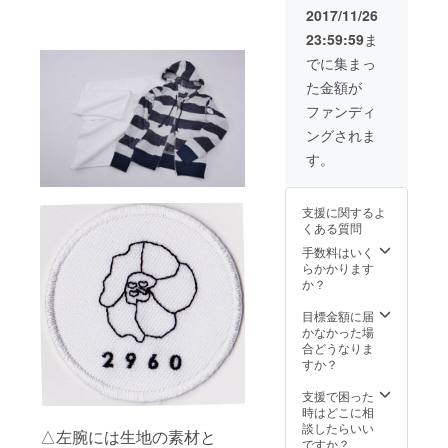
2017/11/26
23:59:59
ま
でに集まっ
た金額が
ファンディ
ングされま
す。
支援に関するよ
くある質問
手数料はいく
らかかります
か？
目標金額に届
かなかった場
合どうなりま
すか？
支援で困った
時はどこに相
談したらいい
△左腕には生地の素材と
ですか？