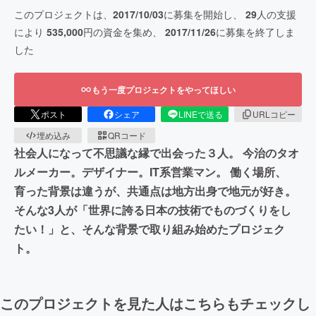
このプロジェクトは、
2017/10/03
に募集を開始し、
29
人の支援
により
535,000
円の資金を集め、
2017/11/26
に募集を終了しま
した
もう一度プロジェクトをやってほしい
ポスト
シェア
LINEで送る
URLコピー
埋め込み
QRコード
社会人になって不思議な縁で出会った３人。 今治のタオ
ルメーカー。デザイナー。IT系営業マン。 働く場所、
育った背景は違うが、共通点は地方出身で地元が好き。
そんな3人が「世界に誇る日本の技術でものづくりをし
たい！」と、そんな背景で取り組み始めたプロジェク
ト。
このプロジェクトを見た人はこちらもチェックし