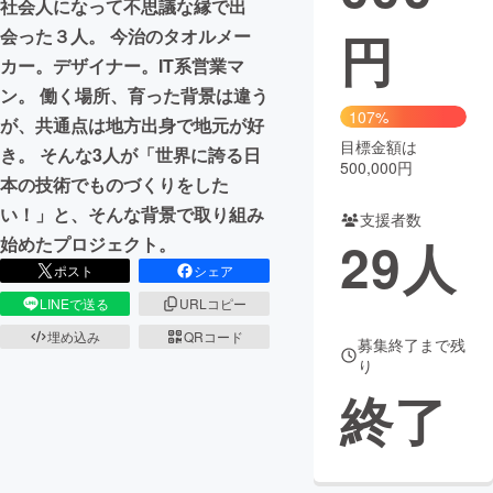
社会人になって不思議な縁で出
円
会った３人。 今治のタオルメー
まちづくり・地域活性化
カー。デザイナー。IT系営業マ
ン。 働く場所、育った背景は違う
CAMPFIRE for Social Good
CAMPFIRE Creation
107%
が、共通点は地方出身で地元が好
CAMPFIREふるさと納税
machi-ya
コミュニティ
目標金額は
き。 そんな3人が「世界に誇る日
500,000円
本の技術でものづくりをした
い！」と、そんな背景で取り組み
支援者数
29
人
始めたプロジェクト。
ポスト
シェア
LINEで送る
URLコピー
埋め込み
QRコード
募集終了まで残
り
終了