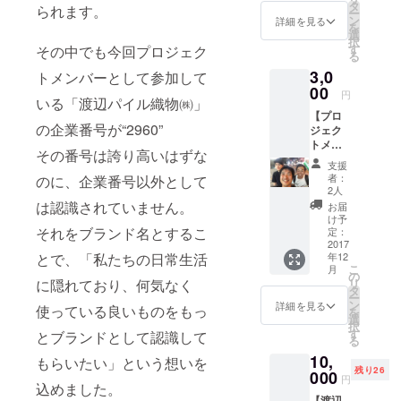
アイ
タ
られます。
ー
ボリー
ン
詳細を見る
を
・素
選
択
材：
す
その中でも今回プロジェク
る
綿100%
3,0
・サイ
トメンバーとして参加して
ズ：
00
円
いる「渡辺パイル織物㈱」
25cm×
【プロ
25cm
の企業番号が“2960”
ジェク
・商品
トメン
詳細：
その番号は誇り高いはずな
バーの
綿そ
支援
誰か1人
のもの
者：
のに、企業番号以外として
を食事
の色が
2人
に呼べ
美しい
は認識されていません。
お届
る権
アイボ
け予
利】 ・
それをブランド名とするこ
リー。
定：
ご自分
2017
渡辺
とで、「私たちの日常生活
年12
の食事
パイル
こ
月
代金は
こだわ
の
に隠れており、何気なく
リ
自己負
りの技
タ
ー
担でお
術を駆
ン
詳細を見る
使っている良いものをもっ
を
願い致
使した
選
択
しま
オリジ
す
とブランドとして認識して
る
す。 ・
ナルハ
10,
プロ
もらいたい」という想いを
ンカ
残り26
ジェク
000
チ！
円
込めました。
トメン
【渡辺