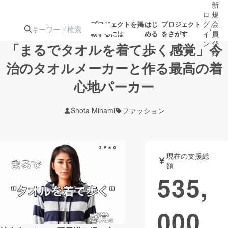
新
ロ
規
グ
会
プロジェクトを掲
はじ
プロジェクト
/
載するには
める
をさがす
イ
員
ン
登
「まるでタオルを着て歩く感覚」今
録
治のタオルメーカーと作る最高の着
心地パーカー
人気のプロ
注目のリ
注目の新着プロ
募集終了が近いプ
もうすぐ公開
ジェクト
ターン
ジェクト
ロジェクト
されます
Shota Minami
ファッション
アート・写真
音楽
現在の支援総
テクノロジー・ガジェット
ゲーム・サ
額
535,
映像・映画
書籍・雑誌
000
ビジネス・起業
チャレンジ