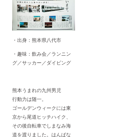
・出身：熊本県八代市
・趣味：飲み会／​ランニン
グ／サッカー／ダイビング
熊本うまれの九州男児
行動力は随一。
ゴールデンウィークには東
京から尾道ヒッチハイク、
その後自転車でしまなみ海
道を渡りました。はんぱな