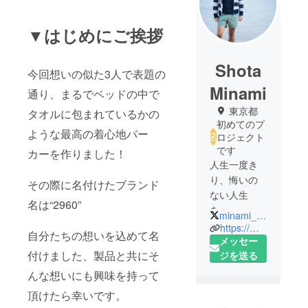
▼はじめにご挨拶
Shota
今回想いの似た3人で表題の
Minami
通り、まるでベッドの中で
東京都
タオルに包まれているかの
初めてのプ
ような最高の着心地パー
ロジェクト
です
カーを作りました！
人生一度き
り、悔いの
その際に名付けたブランド
ない人生
名は“2960”
を。
minami_sht
https://minamisht.wixsite.com/2960
自分たちの想いを込めて名
メッセー
付けました、製品と共にそ
ジを送る
んな想いにも興味を持って
頂けたら幸いです。