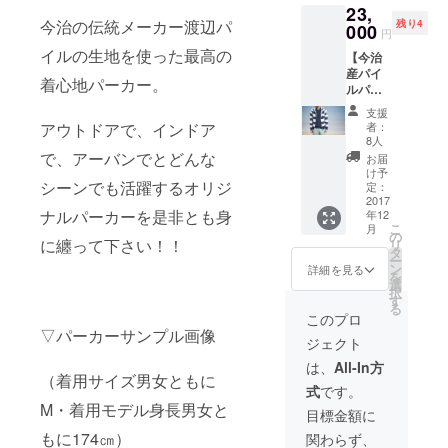
23,
素材：
プロ
ふわ感
今治の伝統メーカー渡辺パ
残り4
綿
000
ジェク
が
円
100%
ト終了
ずーっ
イルの生地を使った最高の
【今治
・サイ
後に別
と続き
産パイ
ズ：
途メー
ます！
着心地パーカー。
ルパー
M
ルにて
カー
ご案内
支援
（サイ
致しま
アウトドアで、インドア
者：
ズL）＋
す。
8人
御礼の
で、アーバンでとどんな
お届
手紙】
け予
シーンでも活躍するオリジ
※送料・
定：
税込 ・
2017
ナルパーカーを是非とも身
年12
カ
こ
月
ラー：
の
に纏って下さい！！
リ
ネイ
タ
ー
ビー×オ
ン
詳細を見る
を
フホワ
選
択
イト ・
す
る
素材：
このプロ
綿
▽パーカーサンプル画像
ジェクト
100%
・サイ
は、
All-In方
ズ：
（着用サイズ男女ともに
式
です。
L
M・着用モデル身長男女と
目標金額に
もに174㎝）
関わらず、