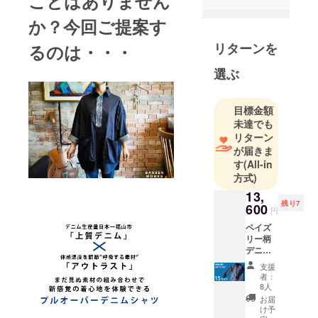
ことはありません
か？今回ご提案す
リターンを
るのは・・・
選ぶ
目標金額
未達でも
リターン
が届きま
す
(All-in
方式)
13,
残り7
600
円
ペイズ
リー柄
デニム
シャツ
支援
×1 【10
者：
月末お
8人
届け 早
お届
割2,400
け予
円