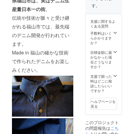
県福山市は、実はデニム生
の放置
燥は、
ださ
ン
ただ
す。
は避
お避け
い。 家
22％
産量日本一の街
。
ただ
し、往
け、洗
くださ
庭での
し、往
復の送
濯後素
い。 ア
タンブ
伝統や技術が脈々と受け継
ポ
復の送
料を負
早く干
イロン
ラー乾
支援に関するよ
リウレ
料を負
担いた
してく
は当て
燥は、
がれる福山市では、最先端
くある質問
タン
担いた
だく形
ださ
布使
お避け
2％ 原
だく形
手数料はいく
になり
い。 家
のデニム開発が行われてい
用。
くださ
産地：
になり
らかかります
ます。
庭での
ひっか
い。 ア
広島県
ます。
か？
注意事
ます。
タンブ
けにご
イロン
福山市
注意事
項： 水
ラー乾
注意く
は当て
注文
Made in 福山の確かな技術
項： 水
目標金額に届
洗いで
燥は、
ださ
布使
後：サ
洗いで
かなかった場
移染し
お避け
い。
用。
で作られたデニムをお楽し
イズ変
移染し
合どうなりま
やすい
くださ
ひっか
更のご
やすい
すか？
ので他
い。 ア
けにご
みください。
希望が
ので他
のもの
イロン
注意く
あれ
のもの
支援で困った
と分け
は当て
ださ
ば、お
と分け
時はどこに相
て洗っ
布使
い。
受けい
て洗っ
談したらいい
てくだ
用。
たしま
てくだ
ですか？
さい。
ひっか
す。
さい。
長時間
けにご
長時間
の浸漬
注意く
ヘルプページを
ただ
の浸漬
や濡れ
ださ
見る
し、往
や濡れ
たまま
い。
復の送
たまま
の放置
料を負
の放置
は避
このプロジェクト
担いた
は避
け、洗
の問題報告は
こち
だく形
け、洗
濯後素
になり
ら
よりお問い合わ
濯後素
早く干