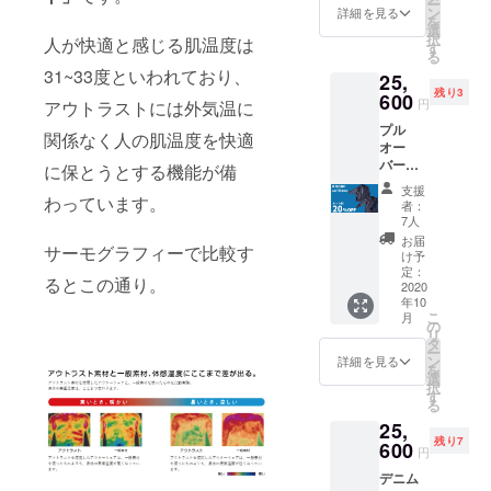
ー
届け 早
ステ
ン
45％ 原
詳細を見る
になり
は避
を
割6,400
ル
選
産地：
ます。
け、洗
択
人が快適と感じる肌温度は
円
30％
す
広島県
注意事
濯後素
る
OFF！
福山市
項： 水
早く干
31~33度といわれており、
25,
！】 販
注文
洗いで
してく
残り3
売価
600
レーヨ
後：サ
移染し
円
ださ
アウトラストには外気温に
格：定
ン
イズ変
やすい
い。 家
プル
価
22％
更のご
関係なく人の肌温度を快適
ので他
庭での
オー
32,000
希望が
のもの
タンブ
バーデ
円の
に保とうとする機能が備
あれ
と分け
ラー乾
ニム
20%OF
ポリウ
ば、お
て洗っ
支援
燥は、
シャツ
わっています。
F→25,6
レタ
受けい
者：
てくだ
お避け
＆ デニ
00円 サ
ン 2％
7人
たしま
さい。
くださ
ムシャ
イズ：
鹿の子
す。
お届
長時間
い。 ア
サーモグラフィーで比較す
ツセッ
S・M・
素材
け予
の浸漬
イロン
ト プル
L 生地
定：
綿
ただ
や濡れ
は当て
るとこの通り。
オー
2020
素材：
55％
し、往
たまま
布使
年10
バーデ
綿
復の送
の放置
用。
こ
月
ニム
46％
の
料を負
は避
ひっか
リ
シャツ
タ
ポリエ
担いた
け、洗
けにご
ー
×1 デニ
ポ
ン
ステ
詳細を見る
だく形
濯後素
注意く
を
ムシャ
リエス
選
ル
になり
早く干
ださ
択
ツ×1
テル
す
45％ 原
ます。
してく
い。
る
【10月
30％
産地：
注意事
ださ
25,
末お届
広島県
項： 水
い。 家
残り7
け 早割
600
福山市
洗いで
円
庭での
6,400円
レーヨ
注文
移染し
タンブ
デニム
OFF！
ン
後：サ
やすい
ラー乾