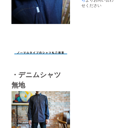
ます。
早く干
してく
せください
注意事
してく
ださ
項： 水
ださ
い。 家
洗いで
い。 家
庭での
移染し
庭での
タンブ
やすい
タンブ
ラー乾
ので他
ラー乾
燥は、
のもの
燥は、
お避け
と分け
お避け
くださ
て洗っ
くださ
い。 ア
てくだ
い。 ア
イロン
さい。
イロン
は当て
長時間
は当て
布使
の浸漬
布使
用。
や濡れ
用。
ひっか
たまま
・デニムシャツ
ひっか
けにご
の放置
けにご
注意く
は避
注意く
ださ
無地
け、洗
ださ
い。
濯後素
い。
早く干
してく
ださ
い。 家
庭での
タンブ
ラー乾
燥は、