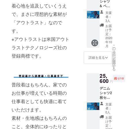
シャツ
！】 販
22％
イズ変
ので他
燥は、
着心地を追及していくうえ
& ペイ
売価
更のご
のもの
お避け
ズリー
格：定
ポ
希望が
と分け
支援
で、まさに理想的な素材が
くださ
柄デニ
価
リウレ
あれ
者：
て洗っ
い。 ア
ムシャ
32,000
タン
3人
ば、お
「アウトラスト」なので
てくだ
イロン
ツセッ
円の
2％ 原
受けい
お届
さい。
は当て
ト デニ
20%OF
す。
産地：
け予
たしま
長時間
布使
ムシャ
F→25,6
定：
広島県
す。
の浸漬
用。
ツ×1 ペ
2020
※アウトラストは米国アウト
00円 サ
福山市
や濡れ
ひっか
年10
イズ
イズ：
注文
ただ
たまま
けにご
こ
月
ラストテクノロジーズ社の
リー柄
S・M・
の
後：サ
し、往
の放置
注意く
リ
デニム
L プル
タ
イズ変
復の送
は避
ださ
登録商標です。
ー
シャツ
オー
ン
更のご
詳細を見る
料を負
け、洗
い。
を
×1 【10
バーデ
選
希望が
担いた
濯後素
択
月末お
ニム
す
あれ
だく形
早く干
る
届け 早
シャツ
ば、お
になり
してく
25,
割6,400
生地素
受けい
ます。
ださ
残り10
円
600
材：
たしま
注意事
円
い。 家
普段着はもちろん、家での
OFF！
綿
す。
項： 水
庭での
デニム
！】 販
46％
洗いで
タンブ
お仕事が増えている時期の
シャツ2
売価
ただ
移染し
ラー乾
枚セッ
格：定
ポ
し、往
やすい
燥は、
仕事着としても快適に着て
ト デニ
価
リエス
復の送
ので他
支援
お避け
ムシャ
32,000
テル
料を負
者：
いただけます。
のもの
くださ
ツ×2
円の
30％
0人
担いた
と分け
い。 ア
【10月
20%OF
素材・生地感はもちろんの
だく形
お届
て洗っ
イロン
末お届
F→25,6
け予
になり
てくだ
は当て
け 早割
こと、全体的にゆったりと
00円 サ
定：
レーヨ
ます。
さい。
布使