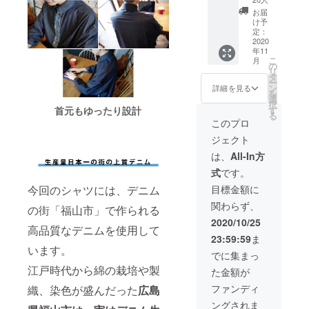
ば、お
になり
し、往
月末お
受けい
お届
ます。
復の送
届け 早
ポ
ポリウ
け予
たしま
注意事
料を負
割1,600
リエス
定：
レタ
す。
項： 水
担いた
円
2020
テル
ン 2％
洗いで
だく形
年11
OFF！
30％
鹿の子
ただ
移染し
になり
こ
月
！】 販
の
素材
し、往
やすい
ます。
リ
売価
タ
綿
復の送
ので他
注意事
ー
格：定
レーヨ
ン
55％
詳細を見る
料を負
のもの
項： 水
を
価
ン
選
担いた
と分け
洗いで
択
16,000
22％
す
首元もゆったり設計
だく形
て洗っ
移染し
る
円の
ポリエ
このプロ
になり
てくだ
やすい
10%OF
ポ
ステ
ます。
さい。
ので他
ジェクト
F→14,4
リウレ
ル
注意事
長時間
のもの
00円 サ
タン
45％ 原
は、
All-In方
項： 水
の浸漬
と分け
イズ：
2％ 原
産地：
洗いで
や濡れ
て洗っ
式
です。
S・M・
産地：
広島県
移染し
たまま
てくだ
L 生地
広島県
福山市
目標金額に
今回のシャツには、デニム
やすい
の放置
さい。
素材：
福山市
注文
ので他
は避
長時間
関わらず、
綿
注文
の街「福山市」で作られる
後：サ
のもの
け、洗
の浸漬
46％
後：サ
イズ変
2020/10/25
と分け
濯後素
や濡れ
高品質なデニムを使用して
イズ変
更のご
て洗っ
早く干
たまま
23:59:59
ま
ポ
更のご
希望が
てくだ
してく
の放置
います。
リエス
希望が
あれ
でに集まっ
さい。
ださ
は避
テル
あれ
ば、お
長時間
い。 家
江戸時代から綿の栽培や製
け、洗
た金額が
30％
ば、お
受けい
の浸漬
庭での
濯後素
受けい
たしま
ファンディ
や濡れ
織、染色が盛んだった
広島
タンブ
早く干
たしま
す。
たまま
ラー乾
してく
ングされま
レーヨ
す。