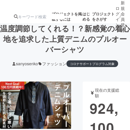
新
ロ
規
グ
会
プロジェクトを掲
はじ
プロジェクト
/
載するには
める
をさがす
イ
員
ン
登
温度調節してくれる！？新感覚の着心
録
地を追求した上質デニムのプルオー
バーシャツ
人気のプロ
注目のリ
注目の新着プロ
募集終了が近いプ
もうすぐ公開
ジェクト
ターン
ジェクト
ロジェクト
されます
sanyosenko
ファッション
コロナサポートプログラム対象
アート・写真
音楽
現在の支援総
テクノロジー・ガジェット
ゲーム・サ
額
924,
映像・映画
書籍・雑誌
100
ビジネス・起業
チャレンジ