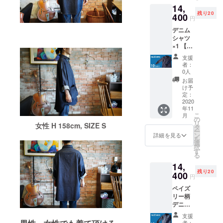
14,
イズ：
レーヨ
残り20
S・M・
400
ン
円
L デニ
22％
デニム
ムシャ
シャツ
ツ生地
×1 【11
素材：
ポリウ
月末お
デニム
レタ
支援
届け
生地
ン 2％
者：
CAMPF
綿
鹿の子
0人
IRE割
46％
素材
お届
1,600円
綿
け予
OFF！
定：
55％
！】 販
2020
ポリエ
年11
売価
ステ
こ
月
格：定
ル
の
ポリエ
リ
女性 H 158cm, SIZE S
価
30％
タ
ステ
ー
16,000
ン
ル
詳細を見る
を
円の
選
45％ 原
択
15%OF
レーヨ
す
産地：
る
F→14,4
ン
広島県
14,
00円 サ
22％
福山市
残り20
イズ：
400
注文
円
S・M・
後：サ
ペイズ
L デニ
ポリウ
イズ変
リー柄
ムシャ
レタ
更のご
デニム
ツ生地
ン 2％
希望が
シャツ
素材：
鹿の子
あれ
支援
×1 【11
デニム
素材
ば、お
者：