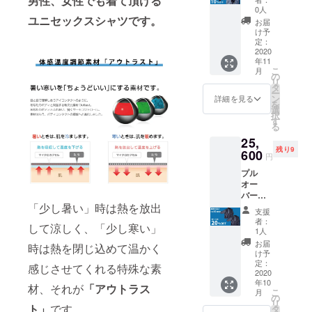
男性、女性でも着て頂ける
月末お
生地
綿
0人
受けい
届け
ユニセックスシャツです。
綿
55％
たしま
お届
CAMPF
46％
け予
す。
IRE割
定：
1,600円
2020
ポリエ
ただ
年11
OFF！
ポリエ
ステ
し、往
こ
月
！】 販
ステ
の
ル
復の送
リ
売価
ル
タ
45％ 原
料を負
ー
格：定
30％
ン
産地：
詳細を見る
担いた
を
価
選
広島県
だく形
択
16,000
す
福山市
になり
る
円の
レーヨ
注文
ます。
25,
15%OF
ン
後：サ
注意事
残り9
F→14,4
600
22％
イズ変
項： 水
円
00円 サ
更のご
洗いで
プル
イズ：
希望が
移染し
オー
S・M・
ポリウ
あれ
やすい
バーデ
L デニ
レタ
ば、お
ので他
ニム
「少し暑い」時は熱を放出
ムシャ
ン 2％
受けい
のもの
支援
シャツ2
ツ生地
鹿の子
たしま
者：
と分け
して涼しく、「少し寒い」
枚セッ
素材：
素材
1人
す。
て洗っ
ト プル
デニム
綿
お届
てくだ
時は熱を閉じ込めて温かく
オー
生地
55％
け予
ただ
さい。
バーデ
綿
定：
し、往
感じさせてくれる特殊な素
長時間
ニム
2020
46％
復の送
の浸漬
年10
シャツ
ポリエ
材、それが
「アウトラス
料を負
や濡れ
こ
月
×2 【10
の
ステ
担いた
たまま
リ
月末お
ト」
です。
ポリエ
タ
ル
だく形
の放置