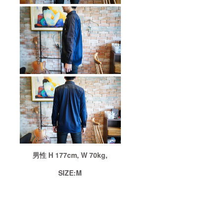
お避け
くださ
い。 ア
イロン
は当て
布使
用。
ひっか
けにご
注意く
ださ
い。
男性 H 177cm, W 70kg,
SIZE:M