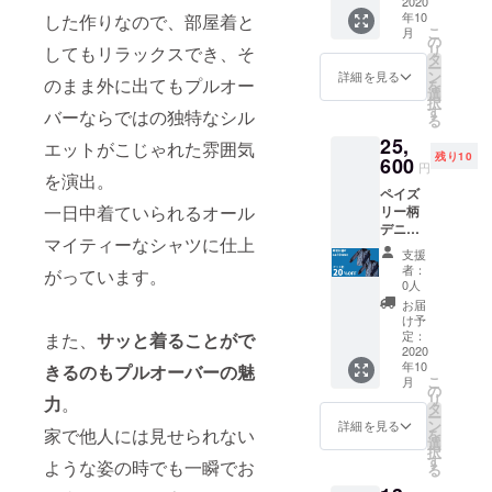
6,400円
2020
イズ：
ン
注意事
長時間
用。
年10
した作りなので、部屋着と
OFF！
S・M・
22％
項： 水
の浸漬
ひっか
こ
月
！】 販
L デニ
の
洗いで
や濡れ
けにご
リ
してもリラックスでき、そ
売価
ムシャ
タ
ポ
移染し
たまま
注意く
ー
格：定
ツ生地
ン
リウレ
詳細を見る
やすい
の放置
のまま外に出てもプルオー
ださ
を
価
素材：
選
タン
ので他
は避
い。
択
32,000
デニム
す
2％ デ
バーならではの独特なシル
のもの
け、洗
る
円の
生地
ニム
と分け
濯後素
25,
20%OF
綿
エットがこじゃれた雰囲気
シャツ
て洗っ
早く干
残り10
F→25,6
600
46％
生地素
てくだ
円
してく
を演出。
00円 サ
材： デ
さい。
ださ
ペイズ
イズ：
ニム生
長時間
い。 家
一日中着ていられるオール
リー柄
S・M・
ポリエ
地
の浸漬
庭での
デニム
L デニ
ステ
綿
や濡れ
タンブ
マイティーなシャツに仕上
シャツ2
ムシャ
ル
46％
たまま
支援
ラー乾
枚セッ
ツ生地
30％
者：
の放置
がっています。
燥は、
ト ペイ
素材：
0人
は避
お避け
ズリー
デニム
ポリエ
お届
け、洗
くださ
柄デニ
生地
レーヨ
け予
ステ
濯後素
い。 ア
ムシャ
綿
定：
また、
サッと着ることがで
ン
ル
早く干
イロン
ツ×2
2020
46％
22％
30％
してく
は当て
年10
きるのもプルオーバーの魅
【10月
ださ
布使
こ
月
末お届
の
い。 家
用。
リ
力
。
け 早割
ポリエ
タ
ポリウ
レーヨ
庭での
ひっか
ー
6,400円
ステ
ン
レタ
詳細を見る
ン
タンブ
家で他人には見せられない
けにご
を
OFF！
ル
選
ン 2％
22％
ラー乾
注意く
択
！】 販
30％
す
鹿の子
ような姿の時でも一瞬でお
燥は、
ださ
る
売価
素材
お避け
い。
格：定