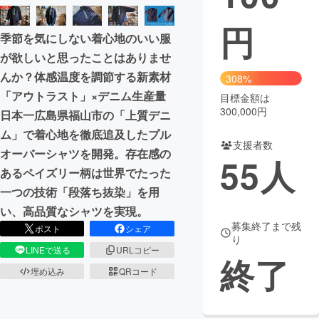
円
まちづくり・地域活性化
季節を気にしない着心地のいい服
が欲しいと思ったことはありませ
CAMPFIRE for Social Good
CAMPFIRE Creation
んか？体感温度を調節する新素材
308%
CAMPFIREふるさと納税
machi-ya
コミュニティ
「アウトラスト」×デニム生産量
目標金額は
300,000円
日本一広島県福山市の「上質デニ
ム」で着心地を徹底追及したプル
支援者数
オーバーシャツを開発。存在感の
55
人
あるペイズリー柄は世界でたった
一つの技術「段落ち抜染」を用
い、高品質なシャツを実現。
募集終了まで残
ポスト
シェア
り
LINEで送る
URLコピー
終了
埋め込み
QRコード