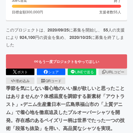
終了
308
%達成
目標金額
300,000
円
支援者数
55
人
このプロジェクトは、
2020/09/25
に募集を開始し、
55
人の支援
により
924,100
円の資金を集め、
2020/10/25
に募集を終了しま
した
もう一度プロジェクトをやってほしい
ポスト
シェア
LINEで送る
URLコピー
埋め込み
QRコード
季節を気にしない着心地のいい服が欲しいと思ったこと
はありませんか？体感温度を調節する新素材「アウトラ
スト」×デニム生産量日本一広島県福山市の「上質デニ
ム」で着心地を徹底追及したプルオーバーシャツを開
発。存在感のあるペイズリー柄は世界でたった一つの技
術「段落ち抜染」を用い、高品質なシャツを実現。