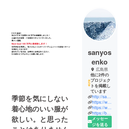
sanyos
enko
広島県
他に2件の
プロジェク
トを掲載し
ています
季節を気にしない
http://sanyo-senko.co.jp/
https://www.facebook.com/sanyosenko.jp/
着心地のいい服が
https://www.instagram.com/sanyosenko/?hl=ja
https://bassenworks.shop/
欲しい。と思った
メッセー
ジを送る