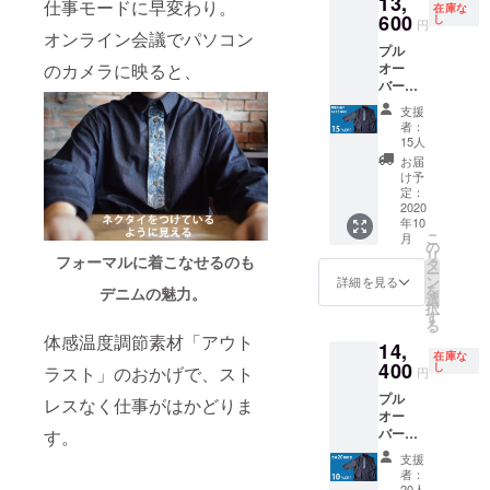
13,
仕事モードに早変わり。
綿
ポリウ
くださ
在庫な
価
600
レーヨ
し
55％
レタ
円
い。 ア
32,000
オンライン会議でパソコン
ン
ン 2％
イロン
プル
円の
22％
鹿の子
は当て
のカメラに映ると、
オー
20%OF
ポリエ
素材
布使
バーデ
F→25,6
ステ
綿
用。
ニム
00円 サ
ポリウ
ル
55％
支援
ひっか
シャツ
イズ：
レタ
45％ 原
者：
けにご
×1 【10
S・M・
ン 2％
15人
産地：
注意く
月末お
L デニ
鹿の子
広島県
お届
ポリエ
ださ
届け 早
ムシャ
素材
け予
福山市
ステ
い。
割2,400
ツ生地
定：
綿
注文
ル
円
2020
素材：
55％
後：サ
45％ 原
年10
OFF！
デニム
イズ変
産地：
こ
月
！】 販
生地
の
更のご
広島県
リ
売価
フォーマルに着こなせるのも
綿
タ
ポリエ
希望が
福山市
ー
格：定
46％
ン
ステ
詳細を見る
あれ
注文
を
デニムの魅力。
価
選
ル
ば、お
後：サ
択
16,000
す
45％ 原
受けい
イズ変
る
円の
ポリエ
産地：
たしま
更のご
体感温度調節素材「アウト
14,
15%OF
ステ
広島県
す。
希望が
在庫な
F→13,6
400
ル
し
福山市
ラスト」のおかげで、スト
円
あれ
00円 サ
30％
注文
ただ
ば、お
プル
イズ：
レスなく仕事がはかどりま
後：サ
し、往
受けい
オー
S・M・
イズ変
復の送
たしま
バーデ
す。
L 生地
レーヨ
更のご
料を負
す。
ニム
素材：
ン
希望が
担いた
支援
シャツ
綿
22％
あれ
者：
だく形
ただ
×1 【11
46％
20人