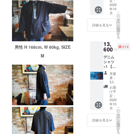
定：
OFF！
2020
年10
！】 販
こ
月
売価
の
リ
格：定
タ
ー
価
ン
詳細を見る
を
16,000
選
択
円の
す
る
15%OF
13,
F→13,6
男性 H 168cm, W 60kg, SIZE
残り12
00円 サ
600
円
イズ：
M
デニム
S・M・
シャツ
L デニ
×1 【10
ムシャ
月末お
ツ生地
支援
届け 早
素材：
者：
割2,400
デニム
3人
円
生地
お届
OFF！
綿
け予
！】 販
46％
定：
売価
2020
年10
格：定
こ
月
価
ポリエ
の
リ
16,000
ステ
タ
ー
円の
ル
ン
詳細を見る
を
15%OF
30％
選
択
F→13,6
す
る
00円 サ