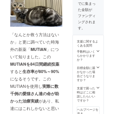
でに集まっ
た金額が
ファンディ
ングされま
す。
「なんとか救う方法はない
か」と更に調べていた時海
支援に関するよ
くある質問
外の新薬「
MUTIAN
」につ
手数料はいく
らかかります
いて知りました。この
か？
MUTIANを84日間継続投薬
目標金額に届
すると
生存率が80%～90%
かなかった場
合どうなりま
になるそうです。この
すか？
MUTIANを使用し
実際に数
支援で困った
時はどこに相
千例の愛猫さん達の命が助
談したらいい
かった治療実績
があり、私
ですか？
達にはこれしかないと思い
ヘルプページを
見る