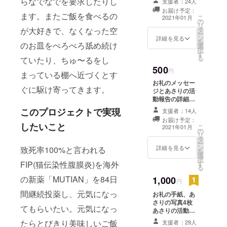
らなでなでを要求したりし
支援者：24人
も一緒に同封さ
お届け予定：
せて頂きます。
ます。またご飯を食べるの
こ
2021年01月
の
リ
が大好きで、なくなった空
タ
ー
ン
詳細を見る
を
のお皿をぺろぺろ舐め続け
選
択
す
る
ていたり、ちゅ〜るをし
500
円
まっている棚へ近づくとす
お礼のメッセー
ぐに駆け寄ってきます。
ジとあさりの活
動報告の詳細。
あさりの写真2
このプロジェクトで実現
支援者：14人
枚。
お届け予定：
したいこと
こ
2021年01月
の
リ
タ
ー
ン
詳細を見る
致死率100%と言われる
を
選
択
FIP(猫伝染性腹膜炎)を海外
す
る
の新薬「MUTIAN」を84日
1,000
円
間継続投薬し、元気になっ
お礼の手紙、あ
さりの写真4枚
てもらいたい。元気になっ
あさりの活動報
告の詳細も一緒
たらとびきり美味しいご飯
支援者：29人
に同封させて頂