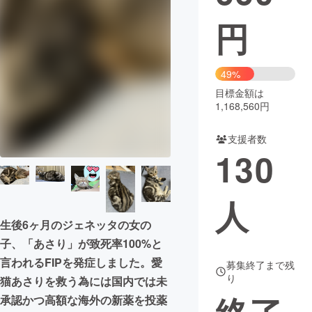
円
まちづくり・地域活性化
CAMPFIRE for Social Good
CAMPFIRE Creation
49%
CAMPFIREふるさと納税
machi-ya
コミュニティ
目標金額は
1,168,560円
支援者数
130
人
生後6ヶ月のジェネッタの女の
子、「あさり」が致死率100%と
言われるFIPを発症しました。愛
募集終了まで残
り
猫あさりを救う為には国内では未
承認かつ高額な海外の新薬を投薬