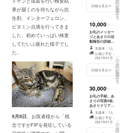
トゲンと採血を行い検査結
タ
封させて頂きま
ー
ン
す。
詳細を見る
を
果が届くのを待ちながら抗
選
択
す
る
生剤、インターフェロン、
10,000
円
ビタミン点滴を行ってきま
お礼のメッセー
した。初めていっぱい検査
ジとあさりの活
動報告の詳細。
してだいぶ疲れた様子でし
あさりの写真8枚
支援者：1人
とあさりの動画1
た。
お届け予定：
本。
こ
2021年01月
の
リ
タ
ー
ン
詳細を見る
を
選
択
す
る
30,000
円
お礼の手紙、あ
さりの写真4枚、
あさりクリア
ファイル2枚、あ
支援者：1人
さりマグカップ1
9月8日
、お医者様から「残
お届け予定：
個、あさりトー
こ
2021年01月
念ですがFIPを発症している
の
トバッグ1個 あ
リ
タ
さりの活動報告
ー