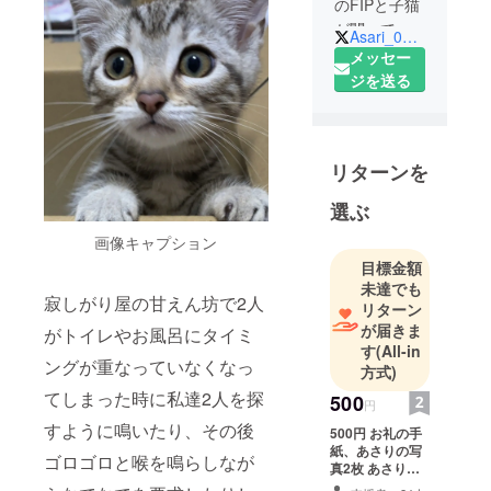
のFIPと子猫
が闘ってい
Asari_0228
ます。是非
メッセー
お力を貸し
ジを送る
てください
😭
リターンを
選ぶ
画像キャプション
目標金額
未達でも
寂しがり屋の甘えん坊で2人
リターン
が届きま
がトイレやお風呂にタイミ
す
(All-in
ングが重なっていなくなっ
方式)
てしまった時に私達2人を探
500
円
すように鳴いたり、その後
500円 お礼の手
紙、あさりの写
ゴロゴロと喉を鳴らしなが
真2枚 あさりの
活動報告の詳細