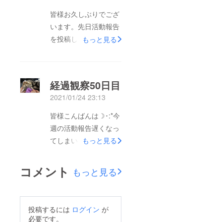
ておりますがあさりは
皆様お久しぶりでござ
今日も元気に過ごして
います。先日活動報告
います。リターンのお
を投稿していたと思っ
もっと見る
品、まだお届けできて
たら投稿されていなく
いなくてごめんなさい
て新た投稿させて頂き
(; ;)今週から今のお仕
ます。日曜日にあさり
経過観察50日目
事が少し落ち着きそう
の経過観察最後の検診
なのでメールでのお写
2021/01/24 23:13
がありました！院内検
真の送付から随時行い
査は問題なく、外注検
皆様こんばんは☽･:*今
ます！メールアドレス
査も大丈夫との事でし
週の活動報告遅くなっ
は
た！寛解という扱いに
てしまい、申し訳ござ
もっと見る
nyanyazon.0228@gm
なるのか分からないの
いません。今週は体調
ail.com 宮里あさり宛
で、避妊手術のために
2.65～2.7体温 37.9～
コメント
もっと見る
から送信させていただ
病院へ行く時に聞いて
38.2おトイレ まだ水
きます。送信した際に
みます！ 治療明細は
分が足りないようでう
不備等がございました
こちらです。リターン
んちが硬め元気 相変
ら再度ご連絡ください
投稿するには
ログイン
が
の準備が仕事の竣工間
わらず走り回っている
必要です。
m(__)m