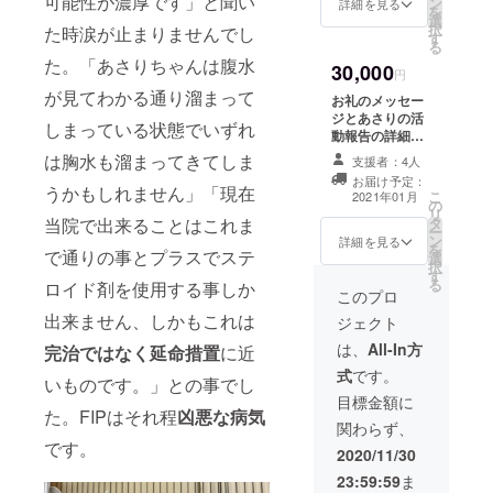
可能性が濃厚です」と聞い
ン
も一緒に同封さ
詳細を見る
を
選
せて頂きます。
択
た時涙が止まりませんでし
す
る
た。「あさりちゃんは腹水
30,000
円
が見てわかる通り溜まって
お礼のメッセー
ジとあさりの活
しまっている状態でいずれ
動報告の詳細。
あさりの写真10
は胸水も溜まってきてしま
支援者：4人
枚とあさりの動
お届け予定：
画2本
うかもしれません」「現在
こ
2021年01月
の
リ
当院で出来ることはこれま
タ
ー
ン
詳細を見る
を
で通りの事とプラスでステ
選
択
す
る
ロイド剤を使用する事しか
このプロ
出来ません、しかもこれは
ジェクト
は、
All-In方
完治ではなく延命措置
に近
式
です。
いものです。」との事でし
目標金額に
た。FIPはそれ程
凶悪な病気
関わらず、
です。
2020/11/30
23:59:59
ま