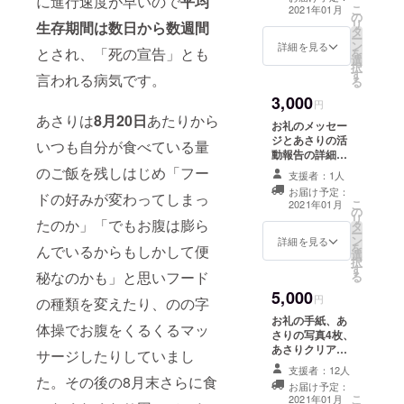
に進行速度が早いので
平均
も一緒に同封さ
こ
2021年01月
の
せて頂きます。
リ
生存期間は数日から数週間
タ
ー
ン
詳細を見る
とされ、「死の宣告」とも
を
選
択
す
言われる病気です。
る
3,000
円
あさりは
8月20日
あたりから
お礼のメッセー
ジとあさりの活
いつも自分が食べている量
動報告の詳細。
あさりの写真6枚
のご飯を残しはじめ「フー
支援者：1人
お届け予定：
ドの好みが変わってしまっ
こ
2021年01月
の
リ
たのか」「でもお腹は膨ら
タ
ー
ン
詳細を見る
を
んでいるからもしかして便
選
択
す
秘なのかも」と思いフード
る
5,000
円
の種類を変えたり、のの字
お礼の手紙、あ
体操でお腹をくるくるマッ
さりの写真4枚、
あさりクリア
サージしたりしていまし
ファイル2枚 あ
支援者：12人
さりの活動報告
た。その後の8月末さらに食
お届け予定：
も一緒に同封さ
こ
2021年01月