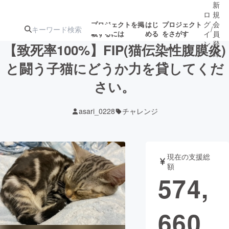
新
ロ
規
グ
会
プロジェクトを掲
はじ
プロジェクト
/
載するには
める
をさがす
イ
員
ン
登
【致死率100%】FIP(猫伝染性腹膜炎)
録
と闘う子猫にどうか力を貸してくだ
さい。
人気のプロ
注目のリ
注目の新着プロ
募集終了が近いプ
もうすぐ公開
ジェクト
ターン
ジェクト
ロジェクト
されます
asari_0228
チャレンジ
アート・写真
音楽
現在の支援総
テクノロジー・ガジェット
ゲーム・サ
額
574,
映像・映画
書籍・雑誌
660
ビジネス・起業
チャレンジ