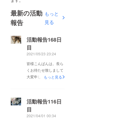
ます。
最新の活動
もっと
報告
見る
活動報告168日
目
2021/05/23 23:24
皆様こんばんは。長ら
くお待たせ致しまして
大変申し訳ございませ
もっと見る
ん(; ;)あさりがFIP寛解
をしてから1ヶ月程経
ちました！引越しや避
活動報告116日
妊手術、その他諸々の
目
事柄がありバタバタし
2021/04/01 00:34
た毎日を日々を過ごし