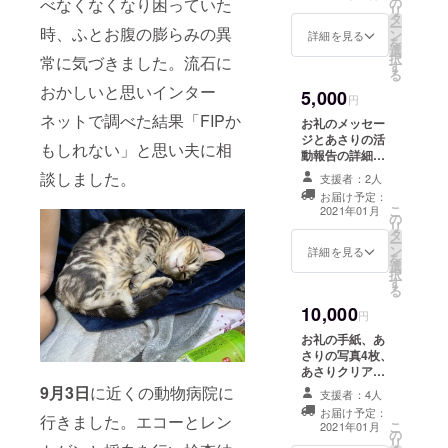
べなくなくなり困っていた
の
せて頂きます。
リ
タ
ー
時、ふとお腹の膨らみの異
ン
詳細を見る
を
選
択
常に気づきました。流石に
す
る
おかしいと思いインター
5,000
円
ネットで調べた結果「FIPか
お礼のメッセー
ジとあさりの活
もしれない」と思い夫に相
動報告の詳細。
あさりの写真8枚
談しました。
支援者：2人
お届け予定：
こ
2021年01月
の
リ
タ
ー
ン
詳細を見る
を
選
択
す
る
10,000
円
お礼の手紙、あ
さりの写真4枚、
あさりクリア
ファイル2枚、あ
9月3日
に近くの動物病院に
支援者：4人
さりマグカップ1
お届け予定：
個 あさりの活動
行きました。エコーとレン
こ
2021年01月
の
報告も一緒に同
リ