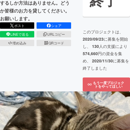
終了
するしか方法はありません。どう
か皆様のお力を貸してください。
お願いします。
ポスト
シェア
このプロジェクトは、
LINEで送る
URLコピー
2020/09/23
に募集を開始
埋め込み
QRコード
し、
130
人の支援により
574,660
円の資金を集
め、
2020/11/30
に募集を
終了しました
もう一度プロジェク
トをやってほしい