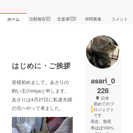
活動報告
支援者
仲間募集
コメント
ホーム
78
99+
はじめに・ご挨拶
asari_0
皆様初めまして。あさりの
228
飼い主のmiyaと申します。
日本
あさりは
4月27日
に私達夫婦
初めてのプ
の元へやって来ました。
ロジェクト
です
現在、致死
率ほぼ100%