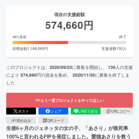
現在の支援総額
574,660
円
終了
49
%達成
目標金額
1,168,560
円
支援者数
130
人
このプロジェクトは、
2020/09/23
に募集を開始し、
130
人の支援
により
574,660
円の資金を集め、
2020/11/30
に募集を終了しま
した
もう一度プロジェクトをやってほしい
ポスト
シェア
LINEで送る
URLコピー
埋め込み
QRコード
生後6ヶ月のジェネッタの女の子、「あさり」が致死率
100%と言われるFIPを発症しました。愛猫あさりを救う