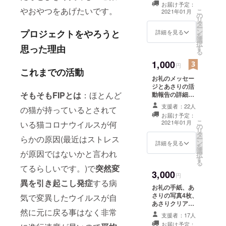
お届け予定：
きます。
やおやつをあげたいです。
こ
2021年01月
の
リ
タ
ー
ン
プロジェクトをやろうと
詳細を見る
を
選
択
思った理由
す
る
1,000
円
これまでの活動
お礼のメッセー
ジとあさりの活
そもそもFIPとは
：ほとんど
動報告の詳細。
あさりの写真4枚
支援者：22人
の猫が持っているとされて
お届け予定：
こ
2021年01月
いる猫コロナウイルスが何
の
リ
タ
らかの原因(最近はストレス
ー
ン
詳細を見る
を
選
が原因ではないかと言われ
択
す
る
てるらしいです。)で
突然変
3,000
円
異を引き起こし発症
する病
お礼の手紙、あ
さりの写真4枚、
気で変異したウイルスが自
あさりクリア
然に元に戻る事はなく非常
ファイル1枚 あ
支援者：17人
さりの活動報告
お届け予定：