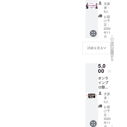
ジェク
ンプロ
通"の演
支援
トで制
ショー
劇体験
者：
作した
を行い
ではあ
9人
全４作
まし
りませ
お届
を冊子
た。沢
ん。 し
け予
にして
山の方
定：
かし"普
自宅に
2020
にご覧
通"でな
年11
お届け
頂き、
かった
こ
月
いたし
沢山の
の
にも関
リ
ます。
方に
タ
わら
ー
5月より
ショー
ン
ず、私
詳細を見る
を
Twitter
を支持
選
たちは
択
にて公
して頂
す
たった
る
開して
きまし
数ヶ月
5,0
いまし
た。 第
で驚く
た、イ
00
2期イン
ほどイ
円
ンプロ
プロ
ンプロ
オンラ
漫画
ショー
の技術
インプ
「プレ
の活動
を磨
ロ部第1
イフ
のラス
き、仲
期によ
ル」全
トに
間を楽
支援
るお礼
４作を
も、オ
しませ
者：
メッ
一冊の
ンライ
0人
ようと
セージ
本にま
ンのイ
するマ
お届
動画を
とめま
ンプロ
け予
インド
お届け
した。
定：
ショー
を手に
いたし
2020
オンラ
が予定
入れま
年11
ます。
インプ
されて
した。
こ
月