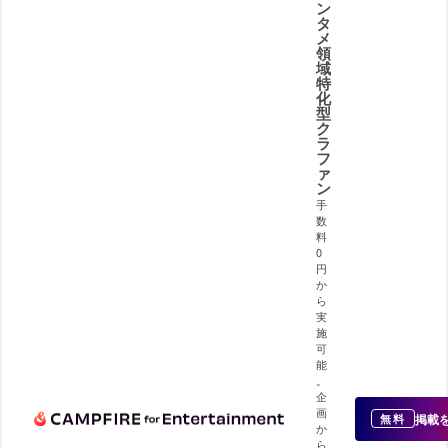
ン
タ
メ
領
域
特
化
型
ク
ラ
フ
ァ
ン
手
数
料
0
円
か
ら
実
施
可
能
。
企
画
掲載
無料
か
ら