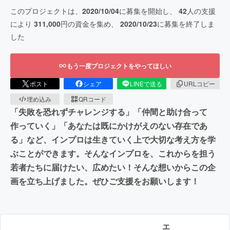
このプロジェクトは、
2020/10/04
に募集を開始し、
42
人の支援
により
311,000
円の資金を集め、
2020/10/23
に募集を終了しま
した
もう一度プロジェクトをやってほしい
ポスト
シェア
LINEで送る
URLコピー
埋め込み
QRコード
「失敗を恐れずチャレンジする」「仲間と助け合って
作っていく」「あなたは既にかけがえのない存在であ
る」など、インプロは生きていく上で大切な考え方を学
ぶことができます。そんなインプロを、これからを担う
若者たちに届けたい、広めたい！そんな想いからこの企
画を立ち上げました。ぜひご支援をお願いします！
エ