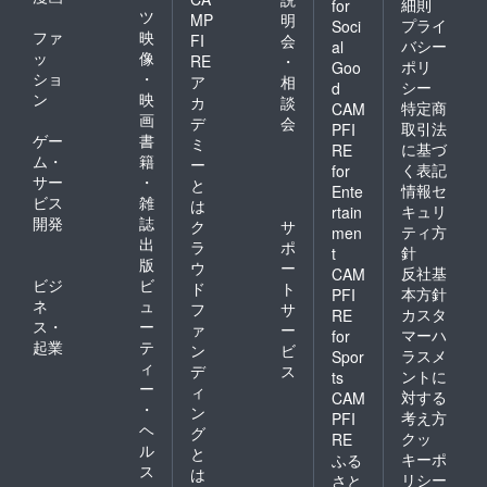
細則
for
ツ
MP
明
プライ
Soci
ファ
映
FI
会
バシー
al
ッ
像
RE
・
ポリ
Goo
ショ
・
ア
相
シー
d
ン
映
カ
談
特定商
CAM
画
デ
会
取引法
PFI
ゲー
書
ミ
に基づ
RE
ム・
籍
ー
く表記
for
サー
・
と
情報セ
Ente
ビス
雑
は
キュリ
rtain
開発
誌
ク
サ
ティ方
men
出
ラ
ポ
針
t
版
ウ
ー
反社基
CAM
ビジ
ビ
ド
ト
本方針
PFI
ネ
ュ
フ
サ
カスタ
RE
ス・
ー
ァ
ー
マーハ
for
起業
テ
ン
ビ
ラスメ
Spor
ィ
デ
ス
ントに
ts
ー
ィ
対する
CAM
・
ン
考え方
PFI
ヘ
グ
クッ
RE
ル
と
キーポ
ふる
ス
は
リシー
さと