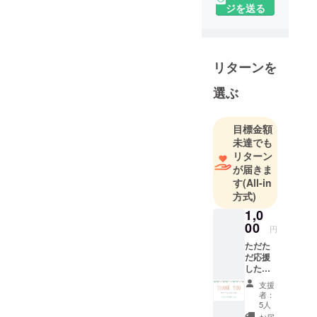
インプロス
ジを送る
クールで
す。日本に
インプロの
リターンを
素晴らしさ
を広げてい
選ぶ
きます！
目標金額
未達でも
リターン
が届きま
す
(All-in
方式)
1,0
00
円
ただた
だ応援
した
い。 少
支援
しだけ
者：
でも支
5人
援した
お届