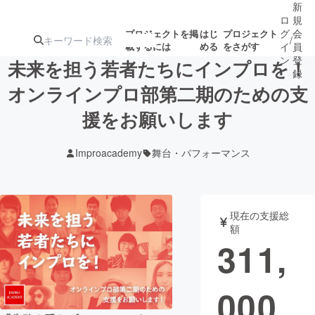
新
ロ
規
グ
会
プロジェクトを掲
はじ
プロジェクト
/
載するには
める
をさがす
イ
員
ン
登
未来を担う若者たちにインプロを！
録
オンラインプロ部第二期のための支
援をお願いします
人気のプロ
注目のリ
注目の新着プロ
募集終了が近いプ
もうすぐ公開
ジェクト
ターン
ジェクト
ロジェクト
されます
Improacademy
舞台・パフォーマンス
アート・写真
音楽
現在の支援総
テクノロジー・ガジェット
ゲーム・サ
額
311,
映像・映画
書籍・雑誌
000
ビジネス・起業
チャレンジ