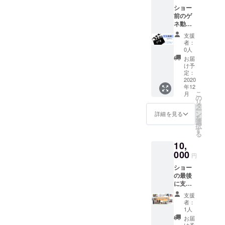
は凄い
なもの
せ、漫
場合
が、も
ショー
んで
でし
画で新
は、
しかし
前のゲ
す。ギ
た。 だ
しいイ
「な
たらそ
ネ動画
ターを
からこ
ンプロ
し」と
れは"普
をお届
プロ並
そ、第2
の世界
記入し
支援
通"では
けいた
みに上
期が同
に触れ
者：
てくだ
なかっ
しま
手く弾
じよう
0人
てみま
さい。
たから
す。
くコメ
な形で
せん
お届
こそ、
ショー
ディア
インプ
け予
か？
なのか
前の時
ン、プ
定：
ロに携
もしれ
間。も
2020
ロ並み
われる
ませ
年12
うすぐ
の美声
という
ん。 今
こ
月
ショー
を駆使
の
こと、
回再
リ
だ……
して歌
タ
第1期の
び、オ
ー
わぁど
唱に
ン
私たち
詳細を見る
ンライ
を
うし
よって
選
は、大
ンプロ
択
よ……
人を感
す
変嬉し
を通し
る
自分が
動させ
く思っ
て誰か
10,
ぶっ壊
ること
ていま
が出会
れるん
000
のでき
す。そ
円
い、即
じゃな
る美女
れにご
興の世
ショー
いかっ
たち(2
支援頂
界を愉
の最後
てくら
人)、呼
ける皆
しみ戦
に支援
いの緊
吸をす
様に
う仲間
いただ
張感、
るがご
は、感
支援
たちが
いた皆
仲良い
とくプ
謝の気
者：
増えよ
様のお
友達や
ロ並み
1人
持ちを
うとし
名前を
家族に
の美し
伝えて
お届
ていま
掲載、
見ても
け予