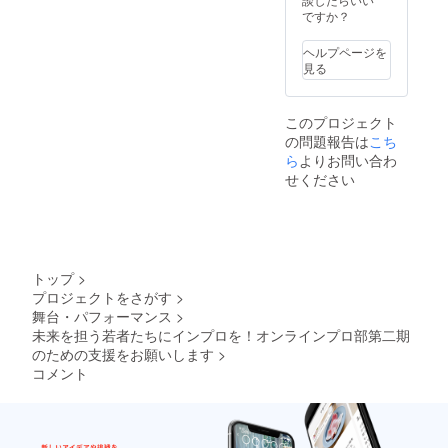
達が命
が、オ
しゃる
ですか？
を吹き
フライ
とする
込んで
ン希望
なら
ヘルプページを
いく。
の場合
ば、こ
見る
そんな
はご相
ちらか
素敵な
談くだ
らご支
体験を
さい(別
援くだ
このプロジェクト
してみ
途交通
さい。
の問題報告は
こち
ません
費や場
混沌の
か？ ※
ら
よりお問い合わ
所代の
世界へ
オンラ
請求が
あなた
せください
イン
発生し
をご招
ショー
ます) ※
待しま
の数日
ご希望
す。
前に
の講師
メール
名を備
にてお
考欄に
トップ
>
題をお
記載く
プロジェクトをさがす
>
伺いし
ださい
舞台・パフォーマンス
>
ます。
※現時点
未来を担う若者たちにインプロを！オンラインプロ部第二期
で決
まって
のための支援をお願いします
>
いない
コメント
場合は
「検討
中」と
記載く
ださい