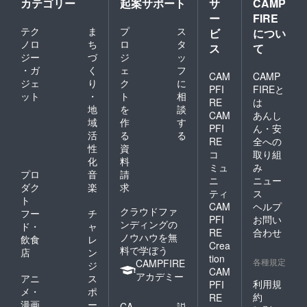
カテゴリー
起案サポート
サ
CAMP
ー
FIRE
テク
ま
プ
ス
ビ
につい
ノロ
ち
ロ
タ
ス
て
ジー
づ
ジ
ッ
・ガ
く
ェ
フ
CAM
CAMP
ジェ
り
ク
に
PFI
FIREと
ット
・
ト
相
RE
は
地
を
談
CAM
あんし
域
作
す
PFI
ん・安
活
る
る
RE
全への
性
資
コ
取り組
化
料
ミュ
み
プロ
音
請
ニ
ニュー
ダク
楽
求
ティ
ス
ト
CAM
ヘルプ
クラウドファ
フー
チ
PFI
お問い
ンディングの
ド・
ャ
RE
合わせ
ノウハウを無
飲食
レ
Crea
料で学ぼう
店
ン
tion
各種規定
CAMPFIRE
ジ
CAM
アカデミー
アニ
ス
利用規
PFI
メ・
ポ
約
RE
漫画
ー
CA
説