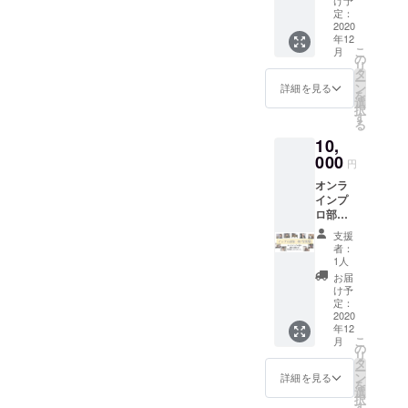
い詩を
も伝え
す。"普
更にメ
らえる
定：
書くこ
きれな
通"では
ンバー
2020
しなっ
とので
い程で
ない、
年12
が実際
ていう
きる才
す。 そ
こ
けれど
月
にお名
高揚
の
女……
れでも
リ
かけが
前を叫
感、そ
タ
あ
何とか
ー
えのな
び、心
れはと
ン
れ？？
詳細を見る
して伝
を
いこの
からの
かく、
選
第1期の
えた
択
活動
感謝を
色んな
す
メン
い！拙
る
を、ぜ
述べさ
思いで
バーで
いかも
ひ皆様
10,
せてい
はち切
歌を
しれな
の手で
ただき
000
れそう
作った
いけれ
円
ご支援
ます。
になる
ら、も
どきち
くださ
オンラ
第2期イ
極めて
しかし
んと言
い。 ※
インプ
ンプロ
特殊な
て”プロ
葉にし
メール
ロ部第1
ショー
時間で
並み"に
て伝え
にてお
期のメ
の活動
す。 そ
なるん
たい！
支援
届けい
ンバー
のラス
んな色
じゃ
者：
応援し
たしま
の写真
トに
んな感
1人
ね？？
て下
す。
集をご
は、オ
情に
？？？
お届
さって
メール
自宅に
ンライ
ごっ
け予
と言う
いる方
アドレ
お届け
ンのイ
定：
ちゃご
わけで
へ届け
スのお
しま
2020
ンプロ
ちゃに
今回、
た
間違い
年12
す。
ショー
なりな
第2期の
い！…
こ
月
にお気
「オン
が予定
の
がら、
スター
…そん
リ
をつけ
ライン
されて
タ
最後に
トを祝
な思い
ー
くださ
プロ
いま
ン
信じら
詳細を見る
して、
から、
を
い。
部」と
す。若
選
れるの
第1期が
皆様
択
いう名
き世代
す
は一緒