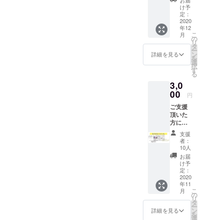
い。 そ
け予
んな声
定：
をいた
2020
年12
だきま
こ
月
して、
の
リ
このリ
タ
ー
ターン
ン
詳細を見る
を
を追加
選
択
しま
す
る
す。 こ
3,0
ちらに
ご支援
00
円
いただ
ご支援
いた方
頂いた
には、
方に、
感謝の
クラ
気持ち
支援
ファン
を込め
者：
メン
たメッ
10人
バーか
セージ
お届
らのテ
カード
け予
キスト
（画像
定：
メッ
2020
デー
年11
セージ
タ）を
こ
月
をお届
お送り
の
リ
けいた
しま
タ
ー
しま
す。 オ
ン
詳細を見る
を
す。 週
ンライ
選