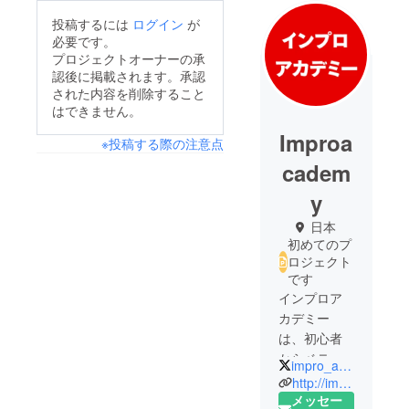
投稿するには
ログイン
が
必要です。
プロジェクトオーナーの承
認後に掲載されます。承認
された内容を削除すること
はできません。
Improa
※投稿する際の注意点
cadem
y
日本
初めてのプ
ロジェクト
です
インプロア
カデミー
は、初心者
からベテラ
impro_academy
ンまで総合
http://improacademy.jp/
的に学べる
メッセー