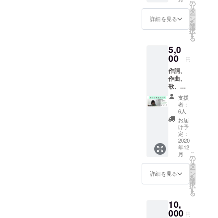
オンラ
ロ部と
の
いま
画面の
リ
インプ
同じ
タ
す。若
向こう
ー
ロ部第1
く、
ン
き世代
詳細を見る
の彼ら
を
期が活
U20の
選
の、た
に"普
択
動を続
少年少
す
ぎるよ
通"以上
る
けてこ
女たち
うな情
にサプ
5,0
れたの
がイン
熱の行
ライジ
は、イ
00
プロと
く末
ングな
円
ンプロ
出会い
を、
オ
作詞、
技術を
成長を
ショー
ファー
作曲、
磨きた
遂げる
を通し
を届
歌、全
いとい
様子を
てぜひ
け、”普
て第1期
う強い
描いた
最後ま
通"以上
支援
のメン
気持ち
漫画で
で見届
者：
に自分
バーで
はもち
す。 新
6人
けてく
をさら
制作し
ろん、
しくス
ださ
お届
け出し
てオリ
それ以
タート
け予
い。 ※
深く繋
ジナル
上に、
定：
を切る
掲載し
がろう
ソング
2020
ショー
オンラ
たい名
としま
年12
をお届
を観て
インプ
前を、
し
こ
月
けしま
頂ける
の
ロ部第
備考欄
た。"普
リ
す。 突
皆様を
タ
２期。
に記入
通"では
ー
然です
喜ばせ
ン
その新
詳細を見る
してく
なかっ
を
が、オ
たい！
選
たなメ
ださ
たにも
択
ンライ
という
す
ンバー
い。 ※
関わら
る
ンプロ
純粋な
の奮闘
掲載を
ず、と
10,
部のメ
気持ち
と重ね
ご希望
かきま
ンバー
000
も大き
合わ
しない
円
した