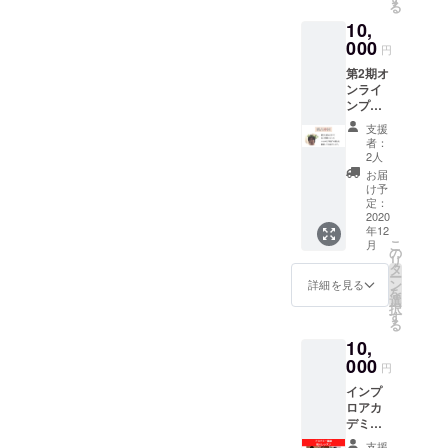
作詞・
に、動
る
前がそ
の、た
に活動
作曲・
画を通
10,
うであ
ぎるよ
してき
歌唱全
して私
るよう
000
うな情
た仲間
てを手
円
たちの
に、週
熱の行
たち。
がけ
感謝の
第2期オ
一で同
く末を
仲間た
た、オ
気持ち
ンライ
じ部屋
ショー
ちと最
リジナ
を送り
ンプロ
に集
を通し
後にす
ルソン
ます。
部の稽
まって
て、ぜ
る本番
グを創
支援
古の中
顧問の
ひ最後
形式の
者：
り上げ
で"神
忍翔の
まで見
2人
ゲネ
まし
回"と呼
下イン
届けて
で、ほ
お届
た。イ
べるよ
プロを
くださ
け予
んの
ンプロ
うな回
する、
定：
い。 ※
ちょっ
の魅力
の動画
2020
そんな
備考欄
ぴりの
と楽し
年12
をお届
部活の
に呼ば
自信と
さが
こ
月
けしま
ような
の
れたい
絶大な
ギュッ
リ
す。 第
感覚で
タ
お名前
信頼と
と詰
ー
1期オン
僕たち
ン
をご記
詳細を見る
をみん
まっ
を
ライン
は数ヶ
選
入くだ
なと確
た、感
択
プロ部
月間を
す
さい。
認し
涙必
る
で数ヶ
過ごし
※呼名を
て、彼
至、珠
10,
月の間
まし
ご希望
らは
玉の1曲
稽古を
000
た。 そ
されな
ショー
円
です。
してき
んな僕
い場合
に向か
ぜひお
インプ
た中
らに
は「な
うので
楽しみ
ロアカ
で、時
とって
し」と
す。 そ
くださ
デミー
折特別
最後の
ご記入
んな
い！！
の講師
な回が
ショー
くださ
ごっ
支援