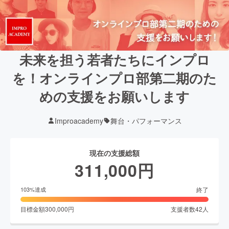
未来を担う若者たちにインプロ
を！オンラインプロ部第二期のた
めの支援をお願いします
Improacademy
舞台・パフォーマンス
現在の支援総額
311,000
円
終了
103
%達成
目標金額
300,000
円
支援者数
42
人