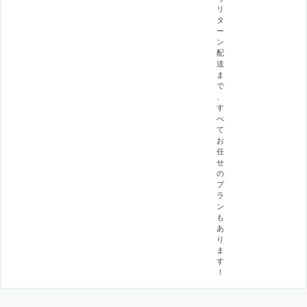
リ
タ
ー
ン
配
送
ま
で
、
す
べ
て
お
任
せ
の
プ
ラ
ン
も
あ
り
ま
す
！