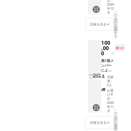
りませ
つか
れない
ンバー6
沿って
2020
んでし
り、負
素顔
名のう
年12
行わせ
た。 し
の連鎖
や、
ち1人を
こ
月
ていた
かし忍
の
が起こ
ショー
指名 同
リ
だきま
翔のも
タ
り、と
を経て
時受講
ー
す。 今
とで活
ン
ても
詳細を見る
成長し
可能人
を
までの
動する
選
じゃな
た姿を
数：1人
択
文章を
中でお
す
いけど
見てみ
ーーー
る
見てき
互いの
他の人
ません
ー ※備
100
て「自
ことを
には見
か？そ
考欄に
分も参
,00
知って
せれな
してで
残り3
希望す
加した
いき、
0
いよう
きれば
るアカ
円
い！」
お互い
な回に
ショー
デミー
と思っ
第1期メ
に迷惑
なるこ
の感想
メン
た21歳
ンバー
をかけ
とがあ
を伝え
バーを
以上の
による
あった
りま
てあげ
記入し
方もい
座談会
り助け
す。 し
てくだ
てくだ
支援
るので
の動画
合った
か
さい。
者：
さい。
はない
をお届
りを繰
し、"失
0人
彼らは
※現時点
でしょ
けしま
り返し
敗は成
あなた
お届
で決
うか？
す。 皆
ていく
功のも
け予
からの
まって
ご安心
さん、
中で、
定：
と"とい
感想を
いない
くださ
本物
2020
出会っ
う言葉
待って
場合は
年11
い。イ
の"カオ
て数ヶ
がある
いるは
「検討
こ
月
ンプロ
ス"を見
月だと
の
よう
ずで
中」と
リ
アカデ
たこと
は思え
タ
に、そ
す。 ※
記入し
ー
ミーで
はあり
ないく
ン
ういう
詳細を見る
オンラ
てくだ
を
は他に
ます
らい素
選
稽古に
イン
さい。
択
も様々
か？ 協