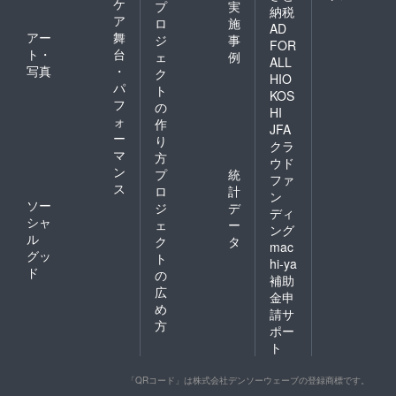
ケ
プ
実
納税
ア
ロ
施
AD
アー
舞
ジ
事
FOR
ト・
台
ェ
例
ALL
写真
・
ク
HIO
パ
ト
KOS
フ
の
HI
ォ
作
JFA
ー
り
クラ
マ
方
ウド
ン
プ
統
ファ
ス
ロ
計
ン
ソー
ジ
デ
ディ
シャ
ェ
ー
ング
ル
ク
タ
mac
グッ
ト
hi-ya
ド
の
補助
広
金申
め
請サ
方
ポー
ト
「QRコード」は株式会社デンソーウェーブの登録商標です。