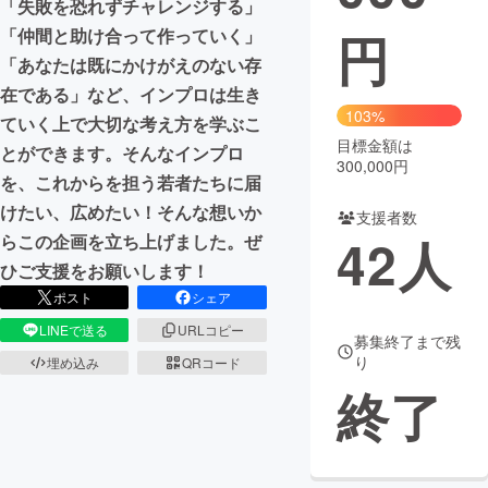
「失敗を恐れずチャレンジする」
円
「仲間と助け合って作っていく」
まちづくり・地域活性化
「あなたは既にかけがえのない存
在である」など、インプロは生き
CAMPFIRE for Social Good
CAMPFIRE Creation
103%
ていく上で大切な考え方を学ぶこ
CAMPFIREふるさと納税
machi-ya
コミュニティ
目標金額は
とができます。そんなインプロ
300,000円
を、これからを担う若者たちに届
けたい、広めたい！そんな想いか
支援者数
42
人
らこの企画を立ち上げました。ぜ
ひご支援をお願いします！
ポスト
シェア
LINEで送る
URLコピー
募集終了まで残
り
埋め込み
QRコード
終了