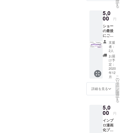
択
1回たっ
ンプロ
す
る
た数時
部第二
5,0
間の稽
期への
古、オ
00
応援の
円
ンライ
気持ち
ショー
ンとい
をお届
の最後
う特異
けくだ
にご支
なツー
さい。
援いた
ル、直
支援
だいた
接顔を
者：
方のお
合わせ
2人
名前を
たこと
お届
掲載い
の無い
け予
たしま
仲間た
定：
す。 遡
2020
ち。
年12
ること
……第1
こ
月
2ヶ月、
期を経
の
リ
第1期オ
験した
タ
ー
ンライ
私たち
ン
詳細を見る
を
ンプロ
だから
選
択
部はそ
こそ、
す
る
の活動
はっき
5,0
の締め
りと言
くくり
00
えます
円
とし
が、オ
インプ
て、
ンライ
ロ漫画
Zoomに
ンプロ
化プロ
よるイ
部は"普