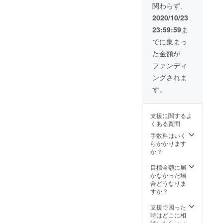
どんど
関わらず、
とって
行いた
こりま
ん成長
とても
いので
す。 た
してい
2020/10/23
嬉しい
あれば
だしお
く姿を
23:59:59
ま
こと
こちら
気をつ
見てみ
で、特
からご
けくだ
ません
でに集まっ
にオン
支援く
さい、
か？ そ
た金額が
ライン
ださ
あまり
してそ
の
い。 お
に"カオ
れを導
ファンディ
ショー
好きな
ス"だっ
いてい
ングされま
におい
講師を
た場合
く忍翔
てはお
選んで
あなた
の空気
す。
客さん
いただ
の精神
の作り
と演者
き、内
が保た
方、稽
との繋
容に関
ないか
古のや
支援に関するよ
がりを
しても
もしれ
り方を
くある質問
強く感
ご希望
ませ
学んで
じるこ
に沿っ
ん。 今
手数料はいく
みませ
とので
たもの
の話を
らかかります
んか？
きる貴
を提供
聞いて
か？
重な機
させて
「本物
会でも
いただ
の"カオ
目標金額に届
ありま
きま
ス"が見
かなかった場
す。 あ
す。 オ
た
合どうなりま
なたの
ンライ
い！」
すか？
生み出
ンでの
と思っ
した世
実施を
た奇特
支援で困った
界にメ
基本と
な方が
時はどこに相
ンバー
します
いらっ
談したらいい