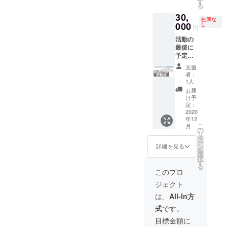
敵な
す
こそ大
ショー
※レッス
る
な種類
調性や
チーム
切な学
直後の
ンの依
30,
のWSを
気配り
になり
びがた
時間を
頼内容
在庫な
開催し
が重要
000
まし
し
くさん
予定し
円
が決
ている
視され
た。 第
埋まっ
ていま
まって
活動の
ので、
る日本
2期のオ
ている
す。 ※
いる方
最後に
そちら
の現代
ンライ
ので
打ち上
は、そ
予定さ
に参加
社会に
ンプロ
す。 そ
げはオ
の概要
れてい
してい
おい
部メン
んな"沼
ンライ
支援
を備考
るイン
ただく
て、"カ
バー達
回"の動
者：
ンで実
欄に記
プロ
ことが
オス"と
も、忍
1人
画を忍
施しま
載して
ショー
できま
いうも
翔のも
翔の反
お届
す。
くださ
におい
す。是
のの観
とで素
け予
省動画
い。
て、あ
非ホー
測はそ
定：
敵な
付きで
なたの
2020
ムペー
うそう
チーム
お届け
年12
出した
ジを覗
行われ
になっ
しま
こ
月
お題に
いてみ
るもの
の
ていく
す。 忍
リ
合わせ
てくだ
ではあ
タ
ことを
翔と一
ー
たシー
さい。
りませ
ン
確信し
詳細を見る
緒に、
を
ンをつ
しかし
ん。 し
選
ていま
沼の中
択
くらせ
もし、
かし第1
す
す。 第
からた
る
ていた
あなた
期メン
2期メン
このプロ
くさん
だきま
の希望
バー達
バー
の宝物
ジェクト
す。 お
するメ
が雑談
各々
を見つ
題をも
ン
を始め
が、そ
は、
All-In方
けてみ
らえる
バー、
たと
して
ません
式
です。
という
講師、
き、"そ
チーム
か？
のは演
内容で
れ"は容
全体が
目標金額に
者に
のWSを
易に起