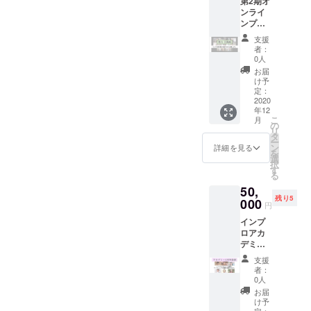
第2期オ
いて稽
に包ま
レンジ
ンライ
古を繰
れてい
のサ
ンプロ
り返し
る。
ポート
部の全
ていた
ショー
をお願
支援
稽古の
なか
を終え
いして
者：
動画を
で、当
た勇者
0人
みてく
お届け
然なが
達のそ
ださ
お届
しま
ら毎回
んな様
け予
い！ 下
す。 第
上手く
定：
子は、
記条件
1期オン
2020
いくわ
普通で
の範囲
年12
ライン
けでは
あれば
内であ
こ
月
プロ部
ありま
の
目にす
れば、
リ
におい
せんで
タ
ること
インプ
ー
て、最
した。
ン
は叶い
詳細を見る
ロに限
を
初はほ
前回で
選
ませ
定する
択
とんど
きてい
す
ん。 し
必要は
る
全員が
たはず
かし今
ありま
50,
初対面
のこと
回、そ
せん。
残り5
で年齢
000
ができ
の姿を
ーーー
円
もバラ
ない、
お見せ
ー 時
インプ
バラ、
いつも
しよう
間：1時
ロアカ
当然な
みたい
と思い
間 場
デミー
がら仲
に楽し
ます！
所：オ
の講師
がいい
くでき
勇気あ
ンライ
支援
による
といえ
ないな
る若者
者：
ン 対象
WSを、
るよう
ど、
0人
達の
講師：
あなた
な状態
各々が
ショー
お届
アカデ
のご希
ではあ
壁にぶ
け予
では見
ミーメ
望に
定：