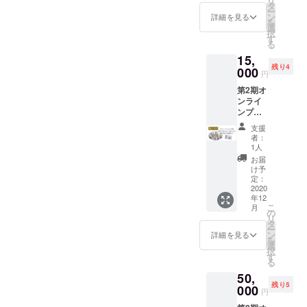
リ
用をお
げとい
ノロー
タ
回"と呼
らの卒
ー
願い致
うのは
グ指導
ン
べるよ
詳細を見る
業アル
を
しま
とても
者だっ
選
うな稽
バムは
択
す。 ※
特別な
たり、
す
古を厳
きっ
る
オリジ
場で
英語が
選して
と、ど
ナルソ
15,
す。
堪能
お届け
んな卒
ングを
残り4
ショー
000
だった
しま
業アル
円
個人の
の中で
り・・
す。 最
バムに
範囲を
第2期オ
成長を
・ そん
高の時
も負け
超えて
ンライ
遂げ、
なアカ
間をメ
ない素
利用を
ンプロ
プレッ
デミー
ンバー
敵なも
したい
部の稽
シャー
のメン
の心の
のにな
支援
場合の
古の中
から解
バー
中だけ
者：
るで
申請に
で"沼
放さ
に、自
1人
に留め
しょ
ついて
回"と呼
れ、安
分が必
ておく
お届
う。 そ
は、一
べるよ
心感や
要とす
け予
のでは
んな素
次請け
うな回
時には
定：
る個人
なく、
敵な卒
をイン
の動画
2020
少しの
レッス
皆さん
業アル
プロア
年12
を"忍翔
後悔が
ンや相
も一緒
バム、
こ
月
カデ
の反省
残りな
の
談を依
に共有
一緒に
リ
ミーと
動画付
がら
タ
頼する
してみ
覗いて
ー
し、そ
きで"お
も、
ン
ことが
詳細を見る
ません
みませ
を
の後権
届けし
ショー
選
できま
か？
んか？
択
利者に
ます。
を成し
す
す！こ
る
引き継
第1期オ
遂げた
れを期
ぐこと
50,
ンライ
という
に自分
としま
残り5
ンプロ
000
大きな
の成長
円
す。
部にお
達成感
やチャ