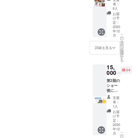
※オリジ
陣に、
ありま
は卒業
い。
者：
ちゃご
ナルソ
個別
した。
式のよ
6人
ちゃの
ングを
レッス
お互い
うなも
お届
感情を
データ
ンを依
がお互
のでし
け予
少し見
にてお
頼！ あ
いに良
定：
たし、
てみた
送りい
なたの
2020
い時間
この写
くあり
たしま
年12
ための
を与え
真集は
ません
す。 ※
こ
月
特別
合い、
の
卒業ア
か……
オリジ
リ
レッス
素敵な
タ
ルバム
？ 本番
ナルソ
ー
ンを実
シーン
ン
のよう
詳細を見る
の
ングの
を
施しま
が素敵
選
なもの
ショー
利用権
択
す。 イ
なシー
す
になる
とどん
利は作
る
ンプロ
ンを生
と思い
な所が
成者
15,
アカデ
み、メ
ます。
違うの
（オン
残り4
ミーに
000
ンバー
全てが
円
か、み
ライン
は、イ
にとっ
オンラ
んなど
プロ部
第2期の
ンプロ
て忘れ
イン上
んな風
メン
ショー
に限ら
られな
での活
に緊張
バーの
後に行
ず様々
い時間
動で
と戦っ
一人）
われる
な強み
にな
あった
支援
ている
のもの
打ち上
を持っ
る。 そ
にもか
者：
のか、
とし、
げに参
たメン
んな特
1人
かわら
この動
支援者
加して
バーが
別な回
ず、こ
お届
画でぜ
が個人
いただ
勢揃
の中で
け予
こまで
ひお楽
的に楽
けます
い！ 脚
定：
も最も
深く繋
しみく
しむ範
ショー
2020
本家
特別
がれ
ださ
囲に留
年12
の後の
だった
な、ま
た。そ
い！！
こ
めた利
月
打ち上
り、モ
の
さに"神
んな僕