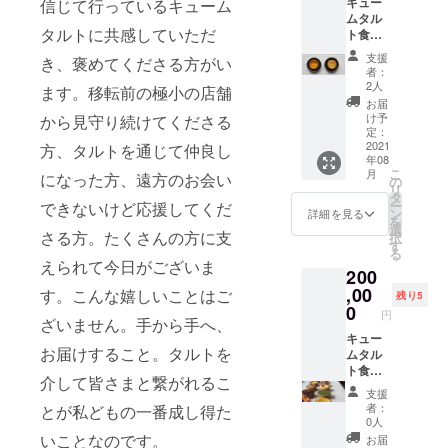
キュー
信じて行っているキューム
タルト
ぷり練
フラン
わえま
本来の
ムタル
が大き
り込ん
ボワー
す。
甘酸っ
タルトに共感していただ
ト食品
くなっ
だピス
ズが食
【ス
ぱさを
サンプ
てお手
タチオ
感のア
ノー
支援
感じて
き、褒めてくださる方がい
ル（1
元に届
アイ
クセン
者：
ボール
いただ
個） ご
きま
ス。贅
2人
トに。
苺缶】
ます。移転前の極小の店舗
けるス
覧に
す。 桃
沢な4層
お届
天然の
ノー
なった
を皮ご
のアイ
け予
から見守り続けてくださる
苺をフ
ボール
方はそ
と煮出
定：
スが冷
リーズ
です。
のクオ
2021
して抽
方、タルトを通じて仲良し
たいタ
ドライ
【ス
年08
リティ
出した
ルトに
したパ
ノー
こ
月
になった方、遠方のお会い
に驚か
煮汁を
の
なりま
ウダー
ボール
リ
れる、
使い、
タ
した。
が生地
プレー
ー
できないけど応援してくだ
キュー
優しく
ン
外周り
詳細を見る
に練り
ン缶】
を
ムタル
て桃の
選
を飾る
こまれ
さる方。たくさんの方に支
ロース
択
トの食
野趣溢
す
ロース
て、さ
トくる
る
品サン
れる
トナッ
えられて今日がございま
らにま
みを生
200
プル。
ムース
ツ、ブ
ぶされ
地に練
サンプ
,00
を作り
す。こんな嬉しいことはご
ルーベ
残り5
ていま
りこん
ル業界
ます。
0
リー、
す。苺
円
で焼い
では有
ざいません。手から手へ、
ムース
フラン
本来の
た一
名な
キュー
の薄い
ボワー
甘酸っ
品。発
お届けすること。タルトを
「株式
ムタル
ピンク
ズが食
ぱさを
酵バ
会社い
ト食品
色は桃
感のア
感じて
ターと
介して皆さまと繋がれるこ
わさ
サンプ
の皮か
クセン
いただ
支援
くるみ
き」さ
ル（10
ら出て
トに。
者：
とが私どもの一番成し得た
けるス
の香ば
んによ
種） イ
いるた
0人
ノー
しさが
るも
ベント
め、作
いことなのです。
お届
ボール
活きた