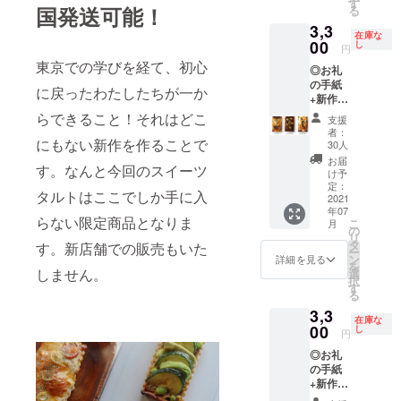
を飾る
す
※桃の入
クッ
国発送可能！
る
です。
ングに
らし
荷が始
キー
いずれ
3,3
て完成
い。焼
まり次
在庫な
缶】
も
した新
00
き込み
し
第製造
円
チーズ
シャー
工房か
はしな
に入り
東京での学びを経て、初心
の風味
プな缶
◎お礼
ら誕生
いけれ
ますの
が広が
に詰め
の手紙
したお
どモノ
でお時
に戻ったわたしたちが一か
る、ほ
られ、
+新作
惣菜タ
づくり
間いた
ろほろ
ガーゼ
【お惣
ルトで
の姿勢
らできること！それはどこ
だきま
支援
の食感
のハン
菜タル
す。冷
に脱帽
す。ご
者：
クッ
カチに
ト】3種
にもない新作を作ることで
凍にて
いたし
30人
了承く
キーで
包まれ
（送料
発送い
ます。
ださ
お届
す。
ていま
す。なんと今回のスイーツ
込み）
たしま
そんな
け予
い。※写
チーズ
す。シ
全国発
す。
定：
サンプ
真はイ
タルトはここでしか手に入
と程よ
ンプル
送可能
2021
【3種の
ルたち
メージ
い塩味
なパッ
年07
おかげ
チーズ
を10個
です
らない限定商品となりま
こ
がワイ
月
ケージ
さまで
と無花
の
お届け
リ
ンなど
なので
前回の
果】 3
タ
しま
す。新店舗での販売もいた
ー
のお酒
ご自宅
クラウ
種の
ン
す。 並
詳細を見る
を
にも相
で2次利
ドファ
チーズ
しません。
選
べたら
択
性抜群
用して
ンディ
はゴー
す
それは
る
です。
いただ
ングに
ダチー
それ
いずれ
くこと
3,3
て完成
ズ、
は、可
在庫な
も
もでき
した新
00
レッド
し
愛らし
円
シャー
ます。
工房か
チェ
いで
プな缶
◎お礼
ら誕生
ダー
す。
に詰め
の手紙
したお
チー
られ、
+新作
惣菜タ
ズ、カ
ガーゼ
【お惣
ルトで
マン