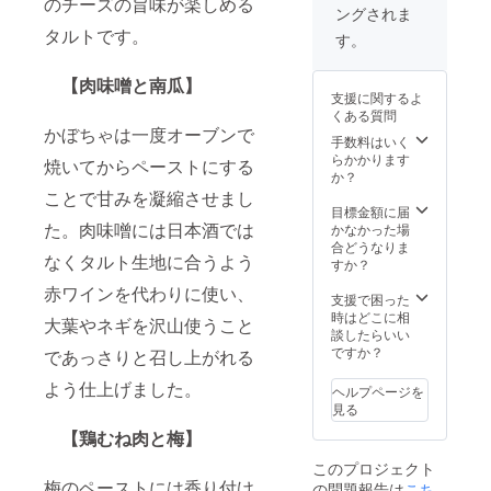
のチーズの旨味が楽しめる
間が短
ングされま
優しく
らにコ
いお品
て桃の
タルトです。
ンポー
になり
す。
野趣溢
トされ
ます。
れる
た桃を
※桃の入
【肉味噌と南瓜】
ムース
ふんだ
荷が始
支援に関するよ
を作り
んに使
まり次
くある質問
ます。
用して
第製造
かぼちゃは一度オーブンで
ムース
完成し
手数料はいく
に入り
の薄い
たタル
らかかります
ますの
焼いてからペーストにする
ピンク
トにな
か？
でお時
色は桃
りま
間いた
ことで甘みを凝縮させまし
の皮か
す。桃
目標金額に届
だきま
ら出て
た。肉味噌には日本酒では
のシー
かなかった場
す。ご
いるた
ズンの
合どうなりま
了承く
なくタルト生地に合うよう
め、作
みお作
すか？
ださ
るたび
りでき
い。※写
赤ワインを代わりに使い、
に色合
るた
支援で困った
真はイ
いが変
め、非
時はどこに相
メージ
大葉やネギを沢山使うこと
わりま
常に期
談したらいい
です
す。 さ
間が短
ですか？
であっさりと召し上がれる
らにコ
いお品
ンポー
になり
よう仕上げました。
ヘルプページを
トされ
ます。
見る
た桃を
※桃の入
【鶏むね肉と梅】
ふんだ
荷が始
んに使
まり次
このプロジェクト
用して
第製造
梅のペーストには香り付け
の問題報告は
こち
完成し
に入り