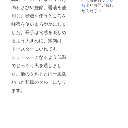
たタル
ら
よりお問い合わ
ますの
のわさびや鰹節、醤油を使
トにな
でお時
せください
りま
間いた
用し、砂糖を使うところを
す。桃
だきま
のシー
す。ご
蜂蜜を使いまろやかにしま
ズンの
了承く
みお作
した。長芋は食感を楽しめ
ださ
りでき
い。※写
るよう大きめに、鶏肉は
るた
真はイ
め、非
メージ
トースターにいれても
常に期
です
間が短
ジューシーになるよう低温
いお品
になり
でじっくり火を通しまし
ます。
※桃の入
た。他のタルトとは一風変
荷が始
わった和風のタルトになり
まり次
第製造
ます。
に入り
ますの
でお時
間いた
だきま
す。ご
了承く
ださ
い。※写