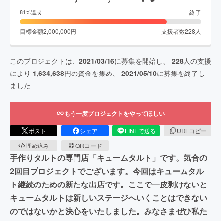
終了
81
%達成
目標金額
2,000,000
円
支援者数
228
人
このプロジェクトは、
2021/03/16
に募集を開始し、
228
人の支援
により
1,634,638
円の資金を集め、
2021/05/10
に募集を終了し
ました
もう一度プロジェクトをやってほしい
ポスト
シェア
LINEで送る
URLコピー
埋め込み
QRコード
手作りタルトの専門店「キュームタルト」です。気合の
2回目プロジェクトでございます。今回はキュームタル
ト継続のための新たな出店です。ここで一皮剥けないと
キュームタルトは新しいステージへいくことはできない
のではないかと決心をいたしました。みなさまぜひ私た