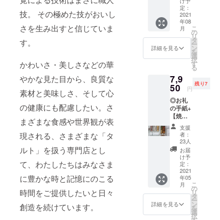
キル
け予
送可能
リーの
定：
シュを
技。 その極めた技がおいし
ミニタ
2021
キル
加えた
年08
ルトの
シュ漬
ガナッ
さを生み出すと信じていま
こ
月
中で１
け。サ
の
シュを
リ
番人
クラン
タ
流しま
す。
ー
気。品
ボの蒸
ン
した。
詳細を見る
を
薄が続
留酒、
選
濃厚で
択
くた
キル
す
かわいさ・美しさなどの華
クリー
る
め、幻
シュ漬
ミーな
7,9
と言わ
やかな見た目から、良質な
けの風
ピスタ
残り7
れてい
50
味とピ
チオの
円
素材と美味しさ、そして心
る桃の
スタチ
ムース
◎お礼
タルト
オの香
がさら
の健康にも配慮したい。さ
の手紙+
が大き
ばしさ
に香ば
【焼き
くなっ
が際立
しさを
まざまな食感や世界観が表
菓子ア
てお手
つク
際立た
支援
ソート
元に届
レーム
せま
者：
現される、さまざまな「タ
缶＋S缶
きま
ダマン
23人
す。生
4種】
す。 桃
ルト」を扱う専門店とし
ドに、
クリー
お届
（送料
を皮ご
キル
け予
ムの絞
込み）
て、わたしたちはみなさま
と煮出
定：
シュを
り、グ
全国発
2021
して抽
加えた
リオッ
に豊かな時と記憶にのこる
年05
送可能
出した
ガナッ
トチェ
こ
月
手作り
煮汁を
の
シュを
リー、
時間をご提供したいと日々
リ
タルト
使い、
タ
流しま
ピスタ
ー
専門店
優しく
ン
した。
詳細を見る
チオで
創造を続けています。
を
の作る
て桃の
選
濃厚で
仕上げ
択
焼き菓
野趣溢
す
クリー