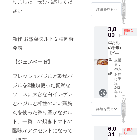
りました。ぜひお試しくだ
リ
ト】2種
果】 3
タ
味と色
です。
ー
+【人気
種の
ン
味を出
詳細を見る
さい。
【肉味
を
No.1お
チーズ
選
し、ア
噌と南
択
惣菜タ
はゴー
す
クセン
瓜】 か
る
ルト】1
ダチー
トとし
ぼちゃ
3,8
種（送
ズ、
てカル
は一度
在庫な
料込
00
レッド
し
ダモン
オーブ
円
新作 お惣菜タルト２種同時
み）全
チェ
を少々
ンで焼
◎お礼
国発送
ダー
入れま
いてか
発表
の手紙+
可能 お
チー
した。
らペー
【ベ
かげさ
ズ、カ
無花果
ストに
リーと
まで前
マン
の甘
するこ
支援
【ジェノベーゼ】
ルバー
回のク
ベール
味、里
者：
とで甘
ブの焼
ラウド
チーズ
30人
芋の食
みを凝
きプリ
ファン
を使
感、3種
お届
縮させ
フレッシュバジルと乾燥バ
ン】ミ
ディン
用、里
け予
のチー
まし
ドルタ
グにて
定：
芋には
ジルを2種類使った贅沢な
ズの旨
た。肉
ルト
2021
完成し
パセリ
味が楽
味噌に
年06
（送料
た新工
ソースに大きな白インゲン
を練り
しめる
は日本
こ
月
込み）
房から
の
込み苦
タルト
酒では
リ
とバジルと相性のいい鶏胸
全国発
誕生し
タ
味と色
です。
なくタ
ー
送可能
たお惣
ン
味を出
詳細を見る
【肉味
ルト生
を
肉を使った香り豊かなタル
4号サ
菜タル
選
し、ア
噌と南
地に合
択
イズ
トで
す
クセン
瓜】 か
うよう
ト、一番上の焼きトマトの
る
（約直
す。冷
トとし
ぼちゃ
赤ワイ
6,0
径12ｃ
凍にて
てカル
は一度
酸味がアクセントになって
ンを代
在庫な
ｍ×高さ
34
発送い
し
ダモン
オーブ
円
わりに
5ｃｍ）
たしま
います。
を少々
ンで焼
使い、