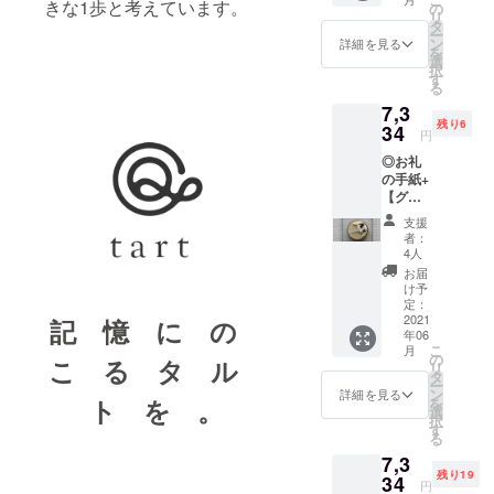
ムダマ
きな1歩と考えています。
には相
の
シュを
リ
ンドに
性のい
タ
合わせ
ー
敷いた
い、甘
ン
まし
詳細を見る
を
のは、
く、柔
選
た。ド
択
白ワイ
らかく
す
ライイ
る
ンの
コン
チジ
7,3
ムース
ポート
ク、ブ
残り6
をマイ
34
した国
ルーベ
円
ルドに
産レモ
リー、
◎お礼
してく
ンを飾
ピーカ
の手紙+
れるマ
り、レ
ンナッ
【グリ
スカル
モン
ツを飾
オット
ポーネ
チョコ
り、
支援
ピスタ
チー
レー
シック
者：
チオ】4
ズ。爽
ト、ホ
4人
な印象
号（送
やかな
ワイト
に仕上
お届
料込
で大人
チョコ
け予
げまし
み）全
な白ワ
定：
レート
た。
国発送
2021
インの
記 憶 に の
のク
年06
可能 有
ムース
リーム
こ
月
機ピス
には相
の
をあし
こ る タ ル
リ
タチオ
性のい
タ
らいま
ー
ペース
い、甘
ン
した。
詳細を見る
ト を 。
を
トを練
く、柔
選
択
りこん
らかく
す
る
だ生地
コン
7,3
と一緒
ポート
残り19
に焼き
34
した国
円