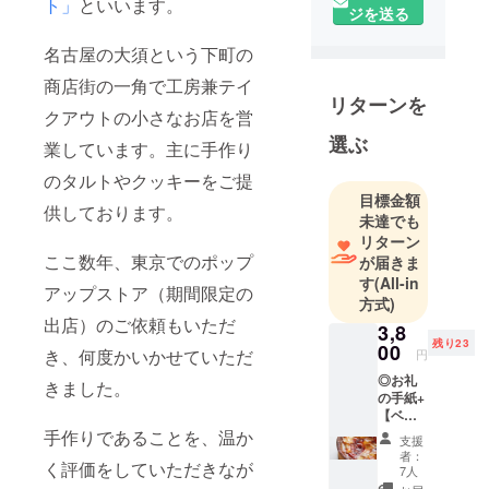
ト」
といいます。
始め現在6年
ジを送る
目。目印と
名古屋の大須という下町の
トレード
商店街の一角で工房兼テイ
マークはキ
リターンを
ンパツ
クアウトの小さなお店を営
（時々シル
選ぶ
業しています。主に手作り
バー）。応
のタルトやクッキーをご提
援宜しくお
目標金額
ねがいしま
供しております。
未達でも
す。皆さん
リターン
に喜んでも
ここ数年、東京でのポップ
が届きま
らえる、美
す
(All-in
アップストア（期間限定の
味くてかわ
方式)
出店）のご依頼もいただ
いいタルト
3,8
残り23
をお届けす
00
き、何度かいかせていただ
円
るため、パ
◎お礼
きました。
テシエ・ス
の手紙+
【ベ
タッフと
リーと
手作りであることを、温か
支援
日々格闘し
ルバー
者：
く評価をしていただきなが
ブの焼
ておりま
7人
きプリ