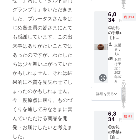
せ！』内にて「タルト部門
択
甘い香
す
る
りを持
グランプリ」をいただきま
6,0
つトン
残り14
した。ブルータスさんをは
カ豆を
34
円
煮出し
じめ審査員の皆さまにとて
◎お礼
たエキ
の手紙+
スをふ
も感謝しています。この出
【トン
んだん
カ豆の
に使っ
来事はありがたいことでは
支援
ガナッ
たチョ
者：
シュ】4
コレー
1人
あったのですが、わたした
号（送
トのタ
お届
料込
ちは少々舞い上がっていた
ルト。
け予
み）全
ビター
定：
かもしれません。それは結
国発送
2021
チョコ
年07
可能 杏
レート
こ
果的に本質を見失わせてし
月
仁や桜
のク
の
リ
の葉の
レーム
タ
まったのかもしれません。
ー
ような
ダマン
ン
詳細を見る
を
上品で
ドの上
選
今一度原点に戻り、ものづ
択
甘い香
にはマ
す
る
りを持
ダガス
くりを通してみなさまに喜
6,3
つトン
カル産
残り1
んでいただける商品を開
カ豆を
34
の高級
円
煮出し
バニラ
発・お届けしたいと考えま
◎お礼
たエキ
ビーン
の手紙+
スをふ
ズとト
した。
【白ワ
んだん
ンカ豆