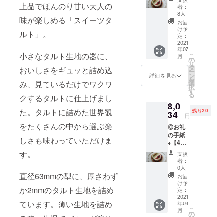
スタル
スノー
上品でほんのり甘い大人の
ロラン
す。桃
者：
ト】5号
ボール
タン、
8人
のシー
味が楽しめる「スイーツタ
（送料
プレー
抹茶
ズンの
お届
込み）
ン缶、
クッ
け予
みお作
ルト」。
全国発
チーズ
定：
キー、
りでき
送可能
2021
ペッ
チョコ
るた
年07
ビター
パー
レート
め、非
小さなタルト生地の器に、
こ
月
で濃厚
クッ
の
クッ
常に期
リ
なチョ
キー缶
タ
キー、
間が短
おいしさをギュッと詰め込
ー
コレー
をセッ
ン
ココ
詳細を見る
いお品
を
トムー
トでご
選
み、見ているだけでワクワ
ナッツ
になり
択
ス、イ
用意し
す
クッ
ます。
る
タリア
クするタルトに仕上げまし
まし
キー、
※桃の入
8,0
産有機
た。
アール
荷が始
た。タルトに詰めた世界観
残り20
レモン
34
【焼き
グレイ
まり次
円
を使用
菓子ア
クッ
第製造
をたくさんの中から選ぶ楽
◎お礼
した甘
ソート
キー、
に入り
の手紙
酸っぱ
缶】 ガ
コー
ますの
しさも味わっていただけま
+【4層
いレモ
レッ
ヒー
でお時
のアイ
ンカー
ト、フ
クッ
す。
間いた
支援
スタル
ド、フ
ロラン
キー、
者：
だきま
ト】5号
ランボ
タン、
0人
スノー
す。ご
（送料
ワーズ
直径63mmの型に、厚さわず
抹茶
ボール
お届
了承く
込み）
を混ぜ
クッ
け予
プレー
ださ
全国発
か2mmのタルト生地を詰め
込んだ
定：
キー、
ンの8種
い。※写
送可能
2021
濃厚な
チョコ
クッ
真はイ
ています。薄い生地を詰め
年08
ビター
バニラ
レート
キーが
メージ
こ
月
で濃厚
アイ
の
クッ
満ち満
です