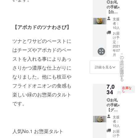
◎お礼
をご提
す。 ◎
入れま
いてか
大葉や
の手紙+
供いた
新作 お
した。
らペー
ネギを
【白ワ
しま
惣菜タ
無花果
ストに
沢山使
インと
す。
ルト２
の甘
するこ
支援
うこと
レモ
ステッ
種同時
味、里
者：
とで甘
であっ
【アボカドのツナわさび】
ン】4号
カー付
発表
10人
芋の食
みを凝
さりと
（送料
き ※
【ジェ
感、3種
お届
縮させ
召し上
込み）
写真は
ノベー
け予
のチー
まし
がれる
ツナとワサビのペーストに
全国発
イメー
定：
ゼ】 フ
ズの旨
た。肉
よう仕
送可能
2021
ジです
レッ
味が楽
味噌に
はチーズやアボカドのペー
上げま
年07
クレー
シュバ
しめる
は日本
した。
こ
月
ムダマ
の
ジルと
タルト
ストを入れる事によりあっ
酒では
【鶏む
リ
ンドに
タ
乾燥バ
です。
なくタ
ね肉と
ー
敷いた
ン
さりかつ濃厚な仕上がりに
ジルを2
詳細を見る
【肉味
ルト生
梅】 梅
を
のは、
選
種類
噌と南
地に合
のペー
択
白ワイ
なりました。他にも枝豆や
す
使った
瓜】 か
うよう
ストに
る
ンの
贅沢な
ぼちゃ
赤ワイ
は香り
フライドオニオンの食感も
7,0
ムース
ソース
は一度
ンを代
在庫な
付けの
をマイ
34
し
に大き
オーブ
円
わりに
わさび
楽しい緑のお惣菜のタルト
ルドに
な白イ
ンで焼
使い、
や鰹
◎お礼
してく
ンゲン
いてか
です。
大葉や
節、醤
の手紙+
れるマ
とバジ
らペー
ネギを
油を使
【グリ
スカル
ルと相
ストに
沢山使
用し、
オット
ポーネ
性のい
するこ
支援
うこと
砂糖を
ピスタ
チー
い鶏胸
者：
とで甘
であっ
使うと
チオ】4
ズ。爽
10人
肉を
みを凝
さりと
ころを
号（送
やかな
人気No.1 お惣菜タルト
使った
お届
縮させ
召し上
蜂蜜を
料込
で大人
け予
香り豊
まし
がれる
使いま