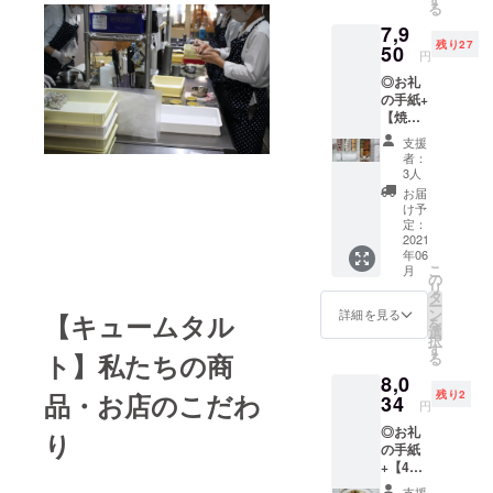
た大人
る
子缶。
れる
ミーな
のタル
7,9
焼き菓
ムース
ピスタ
トで
残り27
子ア
50
を作り
チオの
す。
円
ソートL
ます。
ムース
◎お礼
缶、ス
ムース
がさら
の手紙+
ノー
の薄い
に香ば
【焼き
ボール
ピンク
しさを
菓子ア
苺缶、
色は桃
際立た
支援
ソート
スノー
の皮か
せま
者：
缶＋S缶
ボール
ら出て
3人
す。生
4種】
プレー
いるた
クリー
お届
（送料
ン缶、
め、作
け予
ムの絞
込み）
チーズ
定：
るたび
り、グ
全国発
2021
ペッ
に色合
リオッ
年06
送可能
パー
いが変
トチェ
こ
月
手作り
クッ
の
わりま
リー、
リ
タルト
キー缶
タ
す。 さ
ピスタ
ー
専門店
をセッ
ン
らにコ
詳細を見る
チオで
【キュームタル
を
の作る
トでご
選
ンポー
仕上げ
択
焼き菓
用意し
す
トされ
た大人
ト】私たちの商
る
子缶。
まし
た桃を
のタル
8,0
焼き菓
た。
ふんだ
トで
残り2
品・お店のこだわ
子ア
34
【焼き
んに使
す。
円
ソートL
菓子ア
用して
◎お礼
缶、ス
ソート
り
完成し
の手紙
ノー
缶】 ガ
たタル
+【4層
ボール
レッ
トにな
のアイ
苺缶、
ト、フ
りま
支援