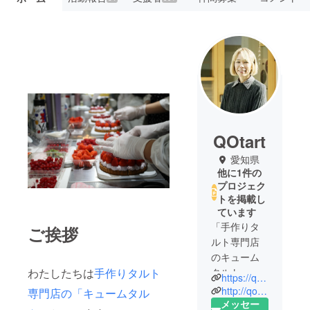
QOtart
愛知県
他に1件の
プロジェク
トを掲載し
ています
「手作りタ
ご挨拶
ルト専門店
のキューム
わたしたちは
手作りタルト
タルト」の
https://qotart.com
責任者とし
http://qocafeair.com
専門店の「キュームタル
てゼロから
メッセー