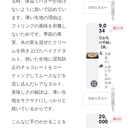
る時、体温でバターが溶け
リ
なチョ
ス、ピ
タ
キー、
ちに詰
ー
コレー
スタチ
ン
ココ
詳細を見る
め込ま
ないように急いで詰めてい
を
トムー
オペー
選
ナッツ
れさな
択
ス、イ
スト、
す
クッ
ます。薄い生地の理由は、
がら男
る
タリア
ロース
キー、
子弁当
9,0
産有機
フィリングの風味を邪魔し
トピス
アール
のよう
残り18
レモン
34
タチオ
グレイ
な満足
円
ないためです。季節の果
を使用
をたっ
クッ
感が味
◎お礼
した甘
ぷり練
キー、
わえま
実、木の実を混ぜたクリー
の手紙+
酸っぱ
り込ん
コー
す。
【桃の
いレモ
だピス
ヒー
【ス
ムを焼き上げたベイクドタ
タル
ンカー
タチオ
クッ
ノー
支援
ト】5号
ド、フ
アイ
キー、
者：
ルト。焼いた生地に湿気防
ボール
（送料
ランボ
ス。贅
2人
スノー
苺缶】
込み）
ワーズ
沢な4層
止のチョコレートをコー
ボール
お届
天然の
全国発
を混ぜ
のアイ
け予
プレー
苺をフ
送可能
ティングしてムースなどを
込んだ
定：
スが冷
ンの8種
リーズ
ミニタ
2021
濃厚な
たいタ
クッ
ドライ
年08
流し込んだレアなタルト。
ルトの
バニラ
ルトに
キーが
したパ
こ
月
中で１
アイ
の
なりま
満ち満
ウダー
リ
美味しさの秘訣は、薄い生
番人
ス、ピ
タ
した。
ちに詰
が生地
ー
気。品
スタチ
ン
外周り
詳細を見る
め込ま
に練り
地をサクサクにしっかりと
を
薄が続
オペー
選
を飾る
れさな
こまれ
択
くた
スト、
す
ロース
焼いているからです。
がら男
て、さ
る
め、幻
ロース
トナッ
子弁当
らにま
20,
と言わ
トピス
ツ、ブ
のよう
ぶされ
残り3
れてい
000
タチオ
こんなに手のかかることを
ルーベ
な満足
円
ていま
る桃の
をたっ
リー、
感が味
す。苺