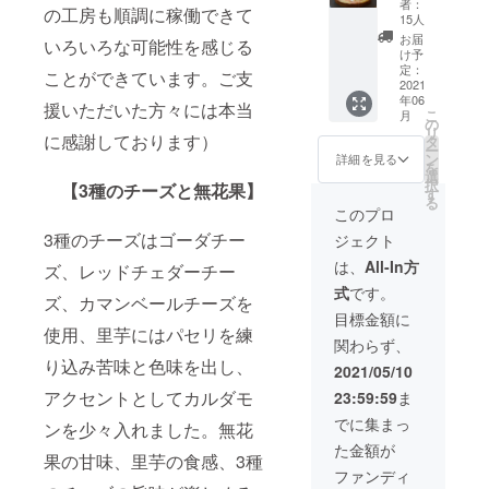
の皮か
せま
者：
の風味
の工房も順調に稼働できて
なるよ
（送料
きま
ら出て
15人
す。生
が活き
う低温
込み）
す。 桃
いるた
クリー
お届
いろいろな可能性を感じる
たク
でじっ
全国発
を皮ご
め、作
け予
ムの絞
リー
くり火
送可能
と煮出
定：
るたび
り、グ
ことができています。ご支
ミーな
を通し
ミニタ
2021
して抽
に色合
リオッ
リゾッ
まし
年06
ルトの
出した
いが変
援いただいた方々には本当
トチェ
こ
トと 追
月
た。他
中で１
煮汁を
の
わりま
リー、
リ
いチー
のタル
番人
に感謝しております）
使い、
タ
す。 さ
ピスタ
ー
ズをふ
トとは
気。品
優しく
ン
らにコ
詳細を見る
チオで
を
んだん
一風変
薄が続
て桃の
選
ンポー
仕上げ
択
にのせ
わった
【3種のチーズと無花果】
くた
野趣溢
す
トされ
た大人
る
ていま
和風の
め、幻
れる
た桃を
このプロ
のタル
す。
タルト
と言わ
ムース
ふんだ
トで
3種のチーズはゴーダチー
ソー
ジェクト
になり
れてい
を作り
んに使
す。
セージ
ます。
る桃の
ます。
用して
は、
All-In方
ズ、レッドチェダーチー
とグ
タルト
ムース
完成し
リーン
式
です。
が大き
の薄い
たタル
ズ、カマンベールチーズを
オリー
くなっ
ピンク
トにな
目標金額に
ブが 味
てお手
色は桃
使用、里芋にはパセリを練
りま
わいの
関わらず、
元に届
の皮か
す。桃
アクセ
り込み苦味と色味を出し、
きま
ら出て
のシー
2021/05/10
ントに
す。 桃
いるた
ズンの
なって
アクセントとしてカルダモ
23:59:59
ま
を皮ご
め、作
みお作
おりま
と煮出
るたび
りでき
でに集まっ
ンを少々入れました。無花
す。
して抽
に色合
るた
た金額が
出した
いが変
め、非
果の甘味、里芋の食感、3種
煮汁を
わりま
常に期
ファンディ
使い、
す。 さ