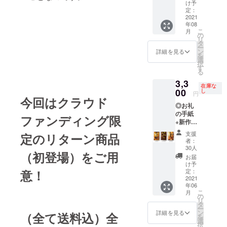
の。 食
にいつ
るたび
け予
です。
サクサ
べれな
も一緒
に色合
定：
【ス
クで優
いけ
だった
2021
いが変
ノー
しいお
年08
ど、可
食品サ
わりま
ボール
菓子で
こ
月
愛いく
ンプ
す。 さ
の
プレー
す。
リ
て気に
ル。質
らにコ
タ
ン缶】
【チー
ー
なって
感、て
ンポー
ン
詳細を見る
ロース
ズペッ
を
仕方が
かり、
トされ
選
トくる
パー
択
ない存
細部ま
た桃を
す
みを生
クッ
る
在で
で
ふんだ
地に練
キー
3,3
す。 ベ
キュー
んに使
りこん
在庫な
缶】
ストク
ムタル
00
用して
し
円
で焼い
チーズ
オリ
トが表
今回はクラウド
完成し
た一
の風味
◎お礼
ティー
現され
たタル
品。発
が広が
の手紙
のサン
ていま
トにな
ファンディング限
酵バ
る、ほ
+新作
プルを1
す。作
りま
ターと
ろほろ
【お惣
つお届
り方
す。桃
支援
くるみ
定のリターン商品
の食感
菜タル
けいた
は、タ
のシー
者：
の香ば
クッ
ト】3種
しま
ルトを
ズンの
30人
しさが
キーで
（初登場）をご用
（送料
す。
作る工
みお作
お届
活きた
す。
込み）
程と同
りでき
け予
サクサ
チーズ
全国発
じで生
定：
意！
るた
クで優
と程よ
送可能
2021
地部分
め、非
しいお
い塩味
年06
おかげ
の型を
常に期
菓子で
こ
がワイ
月
さまで
作り中
の
間が短
す。
リ
ンなど
前回の
身を入
タ
いお品
【チー
ー
のお酒
クラウ
れ、
ン
になり
詳細を見る
（全て送料込）全
ズペッ
を
にも相
ドファ
パーツ
選
ます。
パー
択
性抜群
ンディ