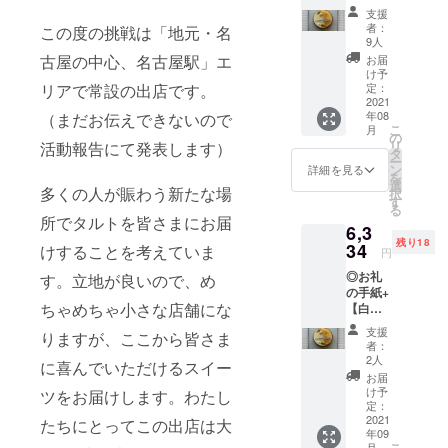
インと
に使っ
の香り
支援
レモ
たチョ
を移し
者：
この度の挑戦は「地元・名
ン】4号
コレー
た生ク
9人
（送料
トのタ
リーム
古屋の中心、名古屋駅」エ
お届
込み）
ルト。
を使用
け予
全国発
ビター
定：
リアで常設の出店です。
した濃
送可能
2021
チョコ
厚なガ
年08
（まだお伝えできないので
クレー
レート
ナッ
こ
月
ムダマ
のク
の
シュを
リ
活動報告にて発表します）
ンドに
レーム
タ
合わせ
ー
敷いた
ダマン
ン
まし
詳細を見る
を
のは、
ドの上
選
た。ド
多くの人が賑わう新たな場
択
白ワイ
にはマ
す
ライイ
る
ンの
ダガス
チジ
所でタルトを皆さまにお届
6,3
ムース
カル産
ク、ブ
残り18
をマイ
34
の高級
けすることを考えていま
ルーベ
円
ルドに
バニラ
リー、
◎お礼
してく
す。立地が良いので、め
ビーン
ピーカ
の手紙+
れるマ
ズとト
ンナッ
ちゃめちゃ小さな店舗にな
【白ワ
スカル
ンカ豆
ツを飾
インと
ポーネ
の香り
り、
支援
りますが、ここから皆さま
レモ
チー
を移し
シック
者：
ン】4号
ズ。爽
た生ク
2人
な印象
に喜んでいただけるスイー
（送料
やかな
リーム
に仕上
お届
込み）
で大人
を使用
け予
げまし
ツをお届けします。わたし
全国発
な白ワ
定：
した濃
た。
送可能
2021
インの
たちにとってこの出店は大
厚なガ
年09
クレー
ムース
ナッ
こ
月