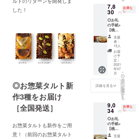
ルトのリターンを開発しま
め、幻
シュ漬
つ濃厚
は香り
に、鶏
タルト
7,8
と言わ
けの風
な仕上
在庫な
付けの
した！
肉は
になり
れてい
30
味とピ
し
円
がりに
わさび
トース
ます。
る桃の
スタチ
なりま
や鰹
ターに
◎お礼
タルト
オの香
した。
節、醤
いれて
の手紙+
が大き
ばしさ
他にも
油を使
も
【桃の
くなっ
が際立
枝豆や
用し、
ジュー
タル
てお手
つク
支援
フライ
砂糖を
シーに
ト】4号
元に届
レーム
者：
ドオニ
使うと
なるよ
（送料
きま
ダマン
15人
オンの
ころを
う低温
込み）
す。 桃
ドに、
お届
食感も
蜂蜜を
でじっ
全国発
を皮ご
キル
け予
楽しい
使いま
くり火
送可能
と煮出
定：
シュを
緑のお
ろやか
を通し
ミニタ
2021
して抽
加えた
惣菜の
にしま
まし
年07
ルトの
出した
ガナッ
タルト
こ
した。
月
た。他
中で１
煮汁を
の
シュを
です。
リ
長芋は
のタル
番人
使い、
タ
流しま
◎人気
ー
◎お惣菜タルト新
食感を
トとは
気。品
優しく
ン
した。
詳細を見る
No.1 お
を
楽しめ
一風変
薄が続
て桃の
選
濃厚で
惣菜タ
択
るよう
わった
作3種をお届け
くた
野趣溢
す
クリー
ルト
る
大きめ
和風の
め、幻
れる
ミーな
【チー
に、鶏
タルト
9,0
と言わ
ムース
［全国発送］
ピスタ
在庫な
ズリ
肉は
になり
れてい
34
を作り
し
チオの
円
ゾッ
トース
ます。
る桃の
ます。
ムース
ト】 下
ターに
◎お礼
タルト
ムース
がさら
層には
いれて
の手紙+
が大き
お惣菜タルトも新作をご用
の薄い
に香ば
お餅を
も
【桃の
くなっ
ピンク
しさを
敷き、
ジュー
タル
意！（前回のお惣菜タルト
てお手
色は桃
際立た
支援
チーズ
シーに
ト】5号
元に届