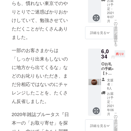
お届
す。元グラ
らも、慣れない東京でのや
ン】ミ
け予
フィックデ
ドルタ
定：
りとりでご迷惑ばかりおか
ルト
2021
ザイナー
年07
（送料
けしていて、勉強させてい
こ
月
込み）
の
リ
全国発
タ
ただくことがたくさんあり
ー
送可能
ン
詳細を見る
を
4号サ
ました。
選
択
イズ
す
る
（約直
一部のお客さまからは
6,0
径12ｃ
残り2
ｍ×高さ
34
円
「しっかり出来もしないの
5ｃｍ）
◎お礼
をご提
に地方から出てくるな」な
の手紙+
供いた
【トン
しま
どのお叱りもいただき、ま
カ豆の
す。
支援
ガナッ
ステッ
だ分相応ではないのにチャ
者：
シュ】4
カー付
8人
号（送
レンジしたことを、たくさ
き ※
お届
料込
写真は
け予
ん反省しました。
み）全
イメー
定：
国発送
2021
ジです
年06
可能 杏
2020年雑誌ブルータス『日
こ
月
仁や桜
の
リ
の葉の
タ
本一の「お取り寄せ」を探
ー
ような
ン
詳細を見る
を
上品で
選