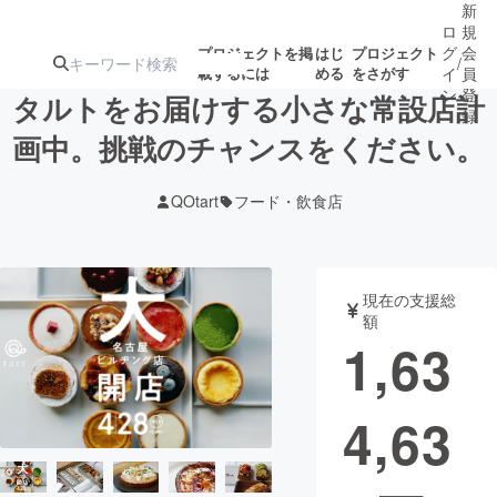
新
ロ
規
グ
会
プロジェクトを掲
はじ
プロジェクト
/
載するには
める
をさがす
イ
員
ン
登
タルトをお届けする小さな常設店計
録
画中。挑戦のチャンスをください。
人気のプロ
注目のリ
注目の新着プロ
募集終了が近いプ
もうすぐ公開
QOtart
フード・飲食店
ジェクト
ターン
ジェクト
ロジェクト
されます
アート・写真
音楽
現在の支援総
額
1,63
テクノロジー・ガジェット
ゲーム・サ
4,63
映像・映画
書籍・雑誌
ビジネス・起業
チャレンジ