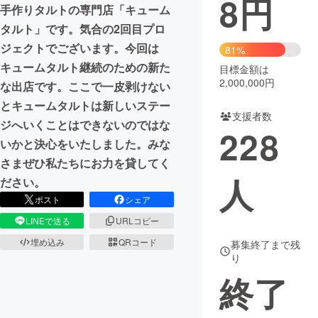
8
円
手作りタルトの専門店「キューム
まちづくり・地域活性化
タルト」です。気合の2回目プロ
ジェクトでございます。今回は
81%
キュームタルト継続のための新た
目標金額は
CAMPFIRE for Social Good
CAMPFIRE Creation
2,000,000円
な出店です。ここで一皮剥けない
CAMPFIREふるさと納税
machi-ya
コミュニティ
とキュームタルトは新しいステー
支援者数
ジへいくことはできないのではな
228
いかと決心をいたしました。みな
さまぜひ私たちにお力を貸してく
人
ださい。
ポスト
シェア
LINEで送る
URLコピー
埋め込み
QRコード
募集終了まで残
り
終了