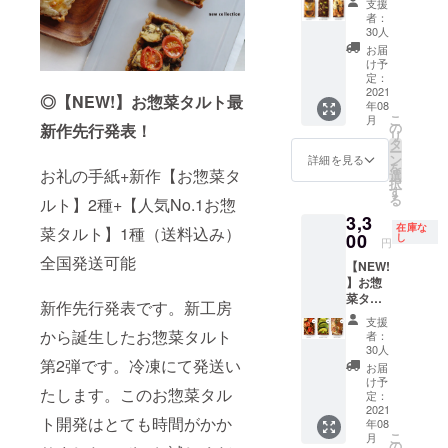
支援
のハン
菜タル
す。冷
ベール
者：
カチに
ト】3種
凍にて
チーズ
30人
包まれ
（送料
発送い
を使
お届
ていま
込み）
たしま
用、里
け予
す。シ
全国発
す。
定：
芋には
ンプル
送可能
2021
【3種の
パセリ
◎【NEW!】お惣菜タルト最
なパッ
年08
おかげ
チーズ
を練り
こ
月
ケージ
さまで
と無花
の
込み苦
新作先行発表！
リ
なので
前回の
果】 3
タ
味と色
ー
ご自宅
クラウ
種の
ン
味を出
詳細を見る
を
で2次利
ドファ
お礼の手紙+新作【お惣菜タ
チーズ
選
し、ア
択
用して
ンディ
はゴー
す
クセン
る
いただ
ルト】2種+【人気No.1お惣
ングに
ダチー
トとし
くこと
3,3
て完成
ズ、
てカル
在庫な
菜タルト】1種（送料込み）
もでき
した新
00
レッド
し
ダモン
円
ます。
工房か
チェ
を少々
全国発送可能
【NEW!
ら誕生
ダー
入れま
】お惣
したお
チー
した。
菜タル
惣菜タ
ズ、カ
無花果
新作先行発表です。新工房
ト最新
ルトで
マン
の甘
支援
作先行
す。冷
ベール
から誕生したお惣菜タルト
味、里
者：
発表！
凍にて
チーズ
30人
芋の食
◎お礼
第2弾です。冷凍にて発送い
発送い
を使
感、3種
お届
の手紙
たしま
用、里
け予
のチー
たします。このお惣菜タル
+新作
す。
定：
芋には
ズの旨
【夏の
2021
【3種の
パセリ
味が楽
ト開発はとても時間がかか
年08
お惣菜
チーズ
を練り
しめる
こ
月
タル
と無花
の
込み苦
タルト