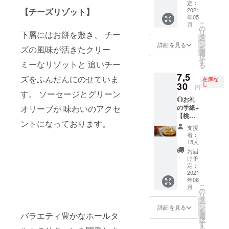
み）全
な白ワ
定：
かなタ
た。肉
よう仕
ろやか
国発送
2021
【チーズリゾット】
インの
ルト、
味噌に
上げま
にしま
年05
可能 有
ムース
一番上
は日本
した。
こ
した。
月
機ピス
には相
の
の焼き
酒では
【鶏む
リ
長芋は
下層にはお餅を敷き、 チー
タチオ
性のい
タ
トマト
なくタ
ね肉と
ー
食感を
ペース
い、甘
ン
詳細を見る
の酸味
ルト生
梅】 梅
ズの風味が活きたクリー
を
楽しめ
トを練
く、柔
選
がアク
地に合
のペー
択
るよう
りこん
らかく
す
セント
ミーなリゾットと 追いチー
うよう
ストに
る
大きめ
だ生地
コン
になっ
赤ワイ
は香り
に、鶏
7,5
と一緒
ポート
ズをふんだんにのせていま
ていま
ンを代
在庫な
付けの
肉は
に焼き
30
した国
し
す。
円
わりに
わさび
トース
込んだ
す。 ソーセージとグリーン
産レモ
【アボ
使い、
や鰹
ターに
◎お礼
のは、
ンを飾
カドの
大葉や
節、醤
いれて
の手紙+
オリーブが 味わいのアクセ
サワー
り、レ
ツナわ
ネギを
油を使
も
【桃の
チェ
モン
さび】
沢山使
用し、
ントになっております。
ジュー
タル
リーの
チョコ
ツナと
支援
うこと
砂糖を
シーに
ト】4号
一種、
レー
者：
ワサビ
であっ
使うと
なるよ
（送料
グリ
ト、ホ
15人
のペー
さりと
ころを
う低温
込み）
オット
ワイト
お届
ストに
召し上
蜂蜜を
でじっ
全国発
チェ
チョコ
け予
はチー
がれる
使いま
くり火
送可能
リーの
定：
レート
ズやア
よう仕
ろやか
を通し
ミニタ
2021
キル
のク
ボカド
上げま
にしま
まし
年06
ルトの
シュ漬
リーム
のペー
した。
こ
した。
月
た。他
中で１
け。サ
の
をあし
ストを
【鶏む
リ
長芋は
のタル
番人
クラン
タ
らいま
入れる
ね肉と
ー
食感を
トとは
気。品
ボの蒸
ン
した。
詳細を見る
事によ
梅】 梅
を
楽しめ
一風変
薄が続
バラエティ豊かなホールタ
留酒、
選
りあっ
のペー
択
るよう
わった
くた
キル
す
さりか
ストに
る
大きめ
和風の