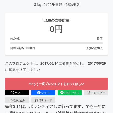
fuyu0129
書籍・雑誌出版
現在の支援総額
0
円
終了
0
%達成
目標金額
53,000
円
支援者数
0
人
このプロジェクトは、
2017/06/14
に募集を開始し、
2017/06/29
に募集を終了しました
もう一度プロジェクトをやってほしい
ポスト
シェア
LINEで送る
URLコピー
埋め込み
QRコード
毎年3.11は、ボランティアしに行ってます。でも一年に