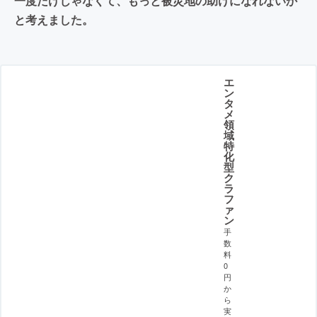
一度だけじゃなくて、もっと被災地の助けになれないか
と考えました。
エ
ン
タ
メ
領
域
特
化
型
ク
ラ
フ
ァ
ン
手
数
料
0
円
か
ら
実