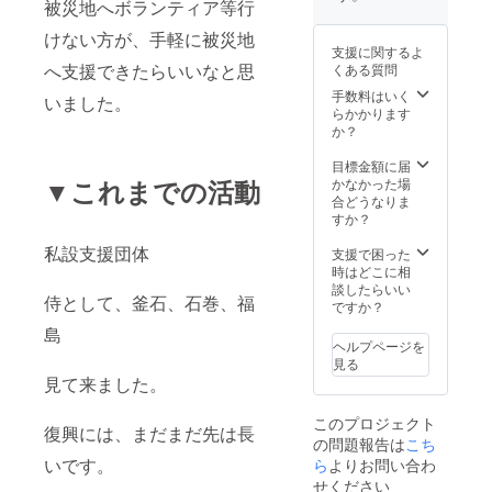
被災地へボランティア等行
けない方が、手軽に被災地
支援に関するよ
へ支援できたらいいなと思
くある質問
手数料はいく
いました。
らかかります
か？
目標金額に届
▼これまでの活動
かなかった場
合どうなりま
すか？
私設支援団体
支援で困った
時はどこに相
談したらいい
侍として、釜石、石巻、福
ですか？
島
ヘルプページを
見る
見て来ました。
このプロジェクト
復興には、まだまだ先は長
の問題報告は
こち
いです。
ら
よりお問い合わ
せください