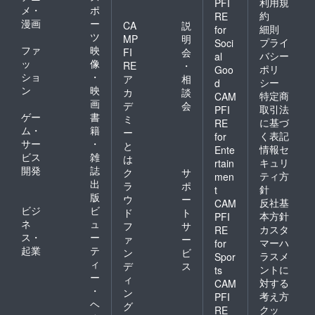
利用規
PFI
メ・
ポ
約
RE
漫画
ー
CA
説
細則
for
ツ
MP
明
プライ
Soci
ファ
映
FI
会
バシー
al
ッ
像
RE
・
ポリ
Goo
ショ
・
ア
相
シー
d
ン
映
カ
談
特定商
CAM
画
デ
会
取引法
PFI
ゲー
書
ミ
に基づ
RE
ム・
籍
ー
く表記
for
サー
・
と
情報セ
Ente
ビス
雑
は
キュリ
rtain
開発
誌
ク
サ
ティ方
men
出
ラ
ポ
針
t
版
ウ
ー
反社基
CAM
ビジ
ビ
ド
ト
本方針
PFI
ネ
ュ
フ
サ
カスタ
RE
ス・
ー
ァ
ー
マーハ
for
起業
テ
ン
ビ
ラスメ
Spor
ィ
デ
ス
ントに
ts
ー
ィ
対する
CAM
・
ン
考え方
PFI
ヘ
グ
クッ
RE