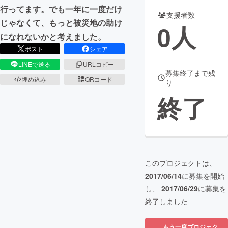
行ってます。でも一年に一度だけ
支援者数
まちづくり・地域活性化
じゃなくて、もっと被災地の助け
0
人
になれないかと考えました。
ポスト
シェア
CAMPFIRE for Social Good
CAMPFIRE Creation
LINEで送る
URLコピー
CAMPFIREふるさと納税
machi-ya
コミュニティ
募集終了まで残
埋め込み
QRコード
り
終了
このプロジェクトは、
2017/06/14
に募集を開始
し、
2017/06/29
に募集を
終了しました
もう一度プロジェク