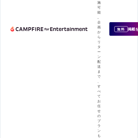
施
可
能
。
企
画
掲載
無料
か
ら
リ
タ
ー
ン
配
送
ま
で
、
す
べ
て
お
任
せ
の
プ
ラ
ン
も