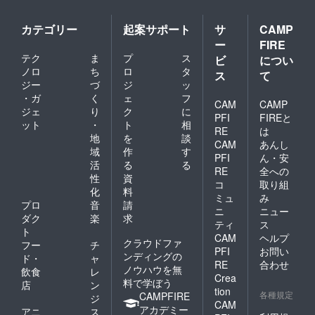
カテゴリー
起案サポート
サ
CAMP
ー
FIRE
テク
ま
プ
ス
ビ
につい
ノロ
ち
ロ
タ
ス
て
ジー
づ
ジ
ッ
・ガ
く
ェ
フ
CAM
CAMP
ジェ
り
ク
に
PFI
FIREと
ット
・
ト
相
RE
は
地
を
談
CAM
あんし
域
作
す
PFI
ん・安
活
る
る
RE
全への
性
資
コ
取り組
化
料
ミュ
み
プロ
音
請
ニ
ニュー
ダク
楽
求
ティ
ス
ト
CAM
ヘルプ
クラウドファ
フー
チ
PFI
お問い
ンディングの
ド・
ャ
RE
合わせ
ノウハウを無
飲食
レ
Crea
料で学ぼう
店
ン
tion
各種規定
CAMPFIRE
ジ
CAM
アカデミー
アニ
ス