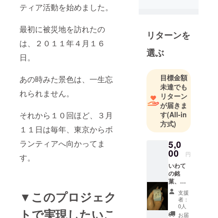
ティア活動を始めました。
最初に被災地を訪れたの
リターンを
は、２０１１年４月１６
選ぶ
日。
目標金額
あの時みた景色は、一生忘
未達でも
れられません。
リターン
が届きま
それから１０回ほど、３月
す
(All-in
方式)
１１日は毎年、東京からボ
ランティアへ向かってま
5,0
00
円
す。
いわて
の銘
菓、か
もめの
▼このプロジェク
支援
玉子４
者：
個入り
0人
トで実現したいこ
をプレ
お届