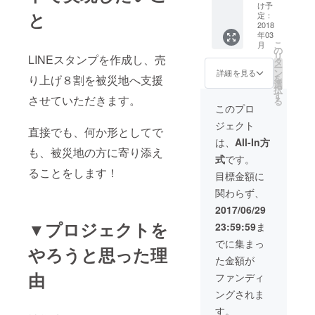
ゼント
け予
と
しま
定：
す。
2018
年03
こ
月
の
リ
LINEスタンプを作成し、売
タ
ー
ン
詳細を見る
り上げ８割を被災地へ支援
を
選
択
す
させていただきます。
る
このプロ
ジェクト
直接でも、何か形としてで
は、
All-In方
も、被災地の方に寄り添え
式
です。
ることをします！
目標金額に
関わらず、
2017/06/29
▼プロジェクトを
23:59:59
ま
でに集まっ
やろうと思った理
た金額が
由
ファンディ
ングされま
す。