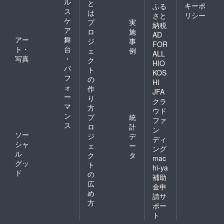
ル
と
キーポ
ふる
ス
は
リシー
さと
ケ
プ
実
納税
ア
ロ
施
AD
アー
舞
ジ
事
FOR
ト・
台
ェ
例
ALL
写真
・
ク
HIO
パ
ト
KOS
フ
の
HI
ォ
作
JFA
ー
り
クラ
マ
方
ウド
ン
プ
統
ファ
ス
ロ
計
ン
ソー
ジ
デ
ディ
シャ
ェ
ー
ング
ル
ク
タ
mac
グッ
ト
hi-ya
ド
の
補助
広
金申
め
請サ
方
ポー
ト