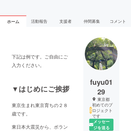
活動報告
支援者
仲間募集
コメント
ホーム
下記は例です。ご自由にご
入力ください。
fuyu01
▼はじめにご挨拶
29
東京都
東京生まれ東京育ちの２８
初めてのプ
ロジェクト
歳です。
です
メッセー
東日本大震災から、ボラン
ジを送る