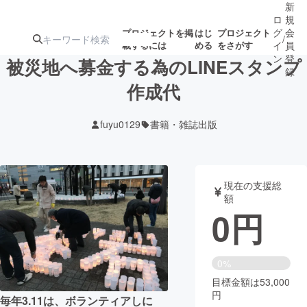
新
ロ
規
グ
会
プロジェクトを掲
はじ
プロジェクト
/
載するには
める
をさがす
イ
員
ン
登
被災地へ募金する為のLINEスタンプ
録
作成代
人気のプロ
注目のリ
注目の新着プロ
募集終了が近いプ
もうすぐ公開
fuyu0129
書籍・雑誌出版
ジェクト
ターン
ジェクト
ロジェクト
されます
アート・写真
音楽
現在の支援総
額
0
円
テクノロジー・ガジェット
ゲーム・サ
映像・映画
書籍・雑誌
0%
目標金額は53,000
円
ビジネス・起業
チャレンジ
毎年3.11は、ボランティアしに