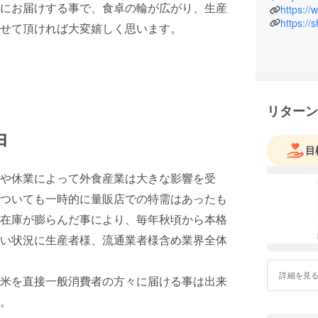
にお届けする事で、食卓の輪が広がり、生産
応援をさ
https:/
https://
そして応
せて頂ければ大変嬉しく思います。
リターン
由
目
や休業によって外食産業は大きな影響を受
ついても一時的に量販店での特需はあったも
在庫が膨らんだ事により、毎年秋頃から本格
い状況に生産者様、流通業者様含め業界全体
詳細を見
米を直接一般消費者の方々に届ける事は出来
。