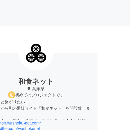
和食ネット
兵庫県
初めてのプロジェクトです
界と繋がりたい！！
いから和の通販サイト「和食ネット」を開設致しま
の人々に和食の代表である「お米」を中心に皆様に
/shop.washoku-net.com/
る事で、生産者様・企業様・一般消費者様、皆様の
twitter.com/washokunet