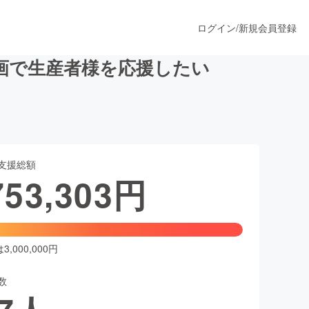
ログイン
/
新規会員登録
画で生産者様を応援したい
うすぐ公開されます
支援総額
プロダクト
753,303
円
ファッション
スポーツ
,000,000円
数
ア
ソーシャルグッド