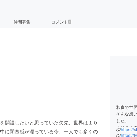
仲間募集
コメント
1
和食で世
そんな想
した。
を開設したいと思っていた矢先、世界は１０
より多く
https:/
中に閉塞感が漂っている今、一人でも多くの
お届けす
https://