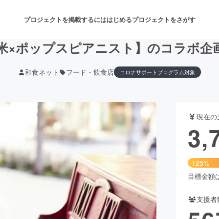
プロジェクトを掲載するには
はじめる
プロジェクトをさがす
米×ポップスピアニスト】のコラボ企
和食ネット
フード・飲食店
コロナサポートプログラム対象
注目のリターン
注目の新着プロジェクト
募集終了が近いプロジェクト
も
現在の
音楽
舞台・パフォーマンス
3,
ゲーム・サービス開発
フード・飲食店
125%
書籍・雑誌出版
アニメ・漫画
目標金額は3
支援者
チャレンジ
ビューティー・ヘルスケ