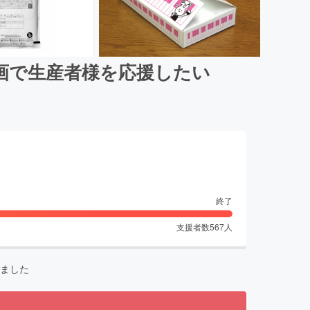
画で生産者様を応援したい
終了
支援者数
567
人
ました