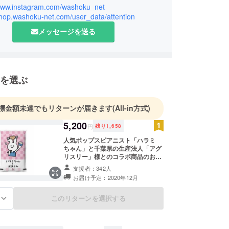
せて頂きたいと思います。
/www.instagram.com/washoku_net
shop.washoku-net.com/user_data/attention
援して頂けると嬉しいです！
メッセージを送る
を選ぶ
標金額未達でもリターンが届きます
(All-in方式)
5,200
円
残り
1,658
人気ポップスピアニスト「ハラミ
ちゃん」と千葉県の生産法人「アグ
リスリー」様とのコラボ商品のお米
「ハラミちゃんとお米さん5㎏」を
支援者：342人
お届け！ 銘柄：「令和2年産 千葉
お届け予定：2020年12月
県産コシヒカリ」 配送会社：佐川急
便
このリターンを選択する
る