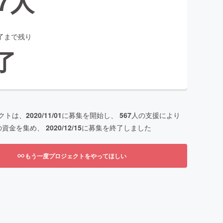
7
人
了まで残り
了
クトは、
2020/11/01
に募集を開始し、
567
人の支援により
の資金を集め、
2020/12/15
に募集を終了しました
もう一度プロジェクトをやってほしい