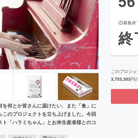
56
募集終
CAMPFIRE for Social Good
CAMPFIRE Creation
終
CAMPFIREふるさと納税
machi-ya
コミュニティ
このプロジェ
3,753,303
円
材を何とか皆さんに届けたい、また「食」に
らこのプロジェクトを立ち上げました。今回
スト「ハラミちゃん」とお米生産者様とのコ
ピー
埋め込み
QRコード