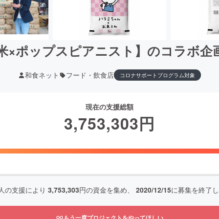
米×ポップスピアニスト】のコラボ企
和食ネット
フード・飲食店
コロナサポートプログラム対象
現在の支援総額
3,753,303
円
人の支援により
3,753,303
円の資金を集め、
2020/12/15
に募集を終了し
もう一度プロジェクトをやってほしい