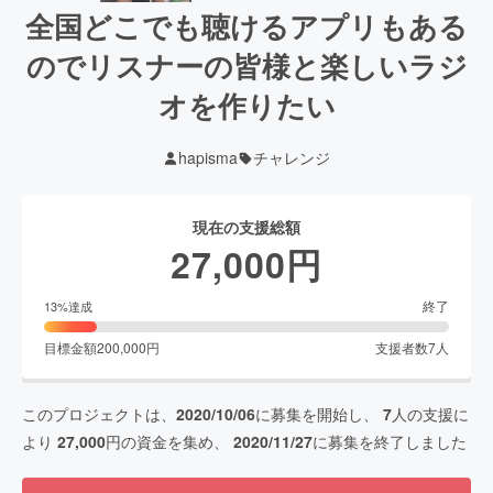
全国どこでも聴けるアプリもある
のでリスナーの皆様と楽しいラジ
オを作りたい
hapisma
チャレンジ
現在の支援総額
27,000
円
終了
13
%達成
目標金額
200,000
円
支援者数
7
人
このプロジェクトは、
2020/10/06
に募集を開始し、
7
人の支援に
より
27,000
円の資金を集め、
2020/11/27
に募集を終了しました