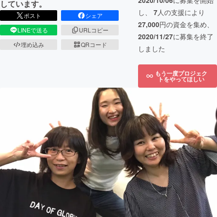
2020/10/06
に募集を開始
しています。
し、
7
人の支援により
ポスト
シェア
27,000
円の資金を集め、
LINEで送る
URLコピー
2020/11/27
に募集を終了
埋め込み
QRコード
しました
もう一度プロジェク
トをやってほしい