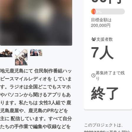
まちづくり・地域活性化
13%
目標金額は
200,000円
CAMPFIRE for Social Good
CAMPFIRE Creation
CAMPFIREふるさと納税
machi-ya
コミュニティ
支援者数
7
人
地元鹿児島にて 住民制作番組ハッ
募集終了まで残
り
ピースマイルレディオを していま
終了
す。ラジオは全国どこでもスマホ
やパソコンから聞けるアプリもあ
ります。私たちは 女性3人組で 鹿
児島鹿屋や、鹿児島のPRなどを
主に 配信しています。すべて自分
このプロジェクトは、
たちの手作業で編集や収録などを