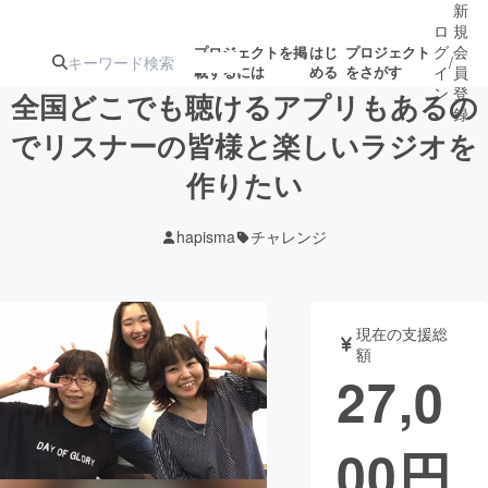
新
ロ
規
グ
会
プロジェクトを掲
はじ
プロジェクト
/
載するには
める
をさがす
イ
員
ン
登
全国どこでも聴けるアプリもあるの
録
でリスナーの皆様と楽しいラジオを
作りたい
人気のプロ
注目のリ
注目の新着プロ
募集終了が近いプ
もうすぐ公開
ジェクト
ターン
ジェクト
ロジェクト
されます
hapisma
チャレンジ
アート・写真
音楽
現在の支援総
テクノロジー・ガジェット
ゲーム・サ
額
27,0
映像・映画
書籍・雑誌
00
円
ビジネス・起業
チャレンジ