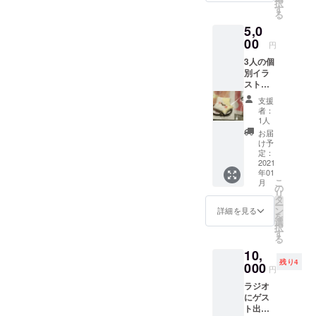
択
す
る
5,0
00
円
3人の個
別イラ
ストス
テッ
支援
カー 3
者：
人から
1人
のお礼
お届
の動画
け予
メン
定：
バーデ
2021
年01
ザイン
こ
月
ステッ
の
リ
カー 新
タ
ー
曲先行
ン
詳細を見る
を
配信
選
択
(メール
す
る
にて
10,
データ
残り4
を送り
000
円
ます)
ラジオ
にゲス
ト出演