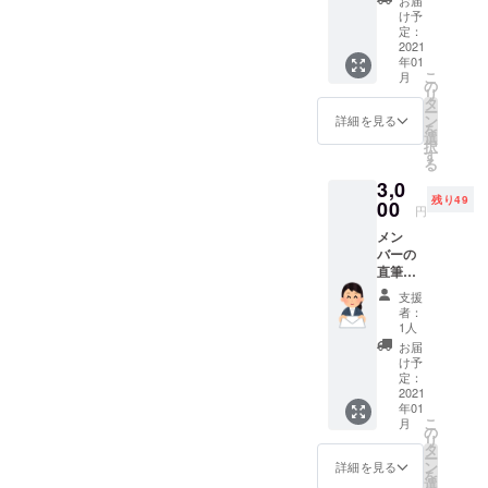
送りし
け予
ます。
定：
2021
年01
こ
月
の
リ
タ
ー
ン
詳細を見る
を
選
択
す
る
3,0
残り49
00
円
メン
バーの
直筆サ
イン入
支援
り＋お
者：
手紙付
1人
き チェ
お届
キ3枚
け予
セット
定：
2021
年01
こ
月
の
リ
タ
ー
ン
詳細を見る
を
選