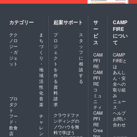
カテゴリー
起案サポート
サ
CAMP
ー
FIRE
テク
ま
プ
ス
ビ
につい
ノロ
ち
ロ
タ
ス
て
ジー
づ
ジ
ッ
・ガ
く
ェ
フ
CAM
CAMP
ジェ
り
ク
に
PFI
FIREと
ット
・
ト
相
RE
は
地
を
談
CAM
あんし
域
作
す
PFI
ん・安
活
る
る
RE
全への
性
資
コ
取り組
化
料
ミュ
み
プロ
音
請
ニ
ニュー
ダク
楽
求
ティ
ス
ト
CAM
ヘルプ
クラウドファ
フー
チ
PFI
お問い
ンディングの
ド・
ャ
RE
合わせ
ノウハウを無
飲食
レ
Crea
料で学ぼう
店
ン
tion