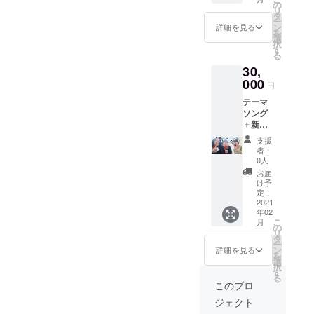
いれて
の
リ
お届け
タ
ー
します
ン
詳細を見る
を
(*^_^*)
選
択
お手紙
す
る
もお付
30,
けしま
す。
000
円
テーマ
ソング
＋新曲=
計2曲
支援
CD (CD
者：
にはサ
0人
イン入
お届
り) 限定
け予
ステッ
定：
カー
2021
年02
セット
こ
月
3人から
の
リ
お手紙
タ
ー
＋お礼
ン
詳細を見る
を
の動画
選
択
す
る
このプロ
ジェクト