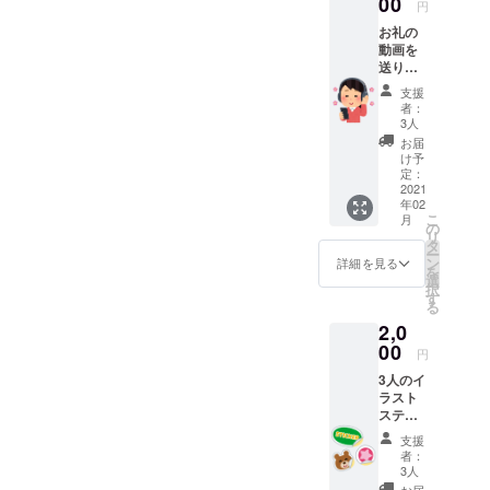
00
円
お礼の
動画を
送りま
す。 メ
支援
ンバー
者：
からの
3人
お礼
お届
メッ
け予
セージ
定：
動画 メ
2021
年02
ンバー
こ
月
はラン
の
リ
ダムに
タ
ー
なりま
ン
詳細を見る
を
す。
選
択
す
る
2,0
00
円
3人のイ
ラスト
ステッ
カー(限
支援
定)と お
者：
礼の動
3人
画をお
お届