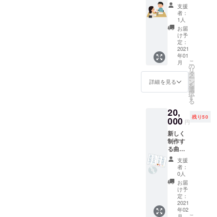
Skype
支援
のリ
者：
モート
1人
でお願
お届
いいた
け予
しま
定：
す。 出
2021
年01
演予定
こ
月
日 2021
の
リ
年1月以
タ
ー
降〜 ご
ン
詳細を見る
を
都合の
選
択
いい日
す
る
を教え
20,
ていた
残り50
だき 収
000
円
録
新しく
制作す
る曲と
今ある
支援
テーマ
者：
ソング
0人
を入れ
お届
た 2曲
け予
を CDに
定：
直筆サ
2021
年02
インを
こ
月