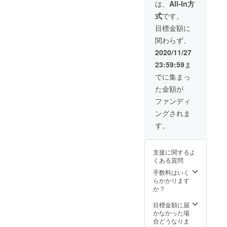
は、
All-In方
式
です。
目標金額に
関わらず、
2020/11/27
23:59:59
ま
でに集まっ
た金額が
ファンディ
ングされま
す。
支援に関するよ
くある質問
手数料はいく
らかかります
か？
目標金額に届
かなかった場
合どうなりま