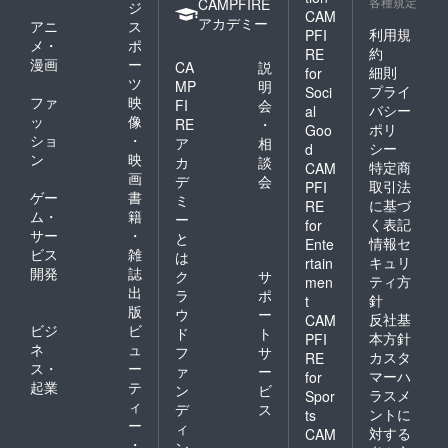
各種規定
CAMPFIRE
ジ
CAM
アカデミー
アニ
ス
利用規
PFI
メ・
ポ
約
RE
漫画
ー
CA
説
細則
for
ツ
MP
明
プライ
Soci
ファ
映
FI
会
バシー
al
ッ
像
RE
・
ポリ
Goo
ショ
・
ア
相
シー
d
ン
映
カ
談
特定商
CAM
画
デ
会
取引法
PFI
ゲー
書
ミ
に基づ
RE
ム・
籍
ー
く表記
for
サー
・
と
情報セ
Ente
ビス
雑
は
キュリ
rtain
開発
誌
ク
サ
ティ方
men
出
ラ
ポ
針
t
版
ウ
ー
反社基
CAM
ビジ
ビ
ド
ト
本方針
PFI
ネ
ュ
フ
サ
カスタ
RE
ス・
ー
ァ
ー
マーハ
for
起業
テ
ン
ビ
ラスメ
Spor
ィ
デ
ス
ントに
ts
ー
ィ
対する
CAM
・
ン