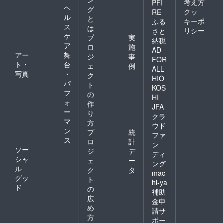
考え方
PFI
ヘ
グ
クッ
RE
ル
と
キーポ
ふる
ス
は
リシー
さと
ケ
プ
実
納税
ア
ロ
施
AD
アー
舞
ジ
事
FOR
ト・
台
ェ
例
ALL
写真
・
ク
HIO
パ
ト
KOS
フ
の
HI
ォ
作
JFA
ー
り
クラ
マ
方
ウド
ン
プ
統
ファ
ス
ロ
計
ン
ソー
ジ
デ
ディ
シャ
ェ
ー
ング
ル
ク
タ
mac
グッ
ト
hi-ya
ド
の
補助
広
金申
め
請サ
方
ポー