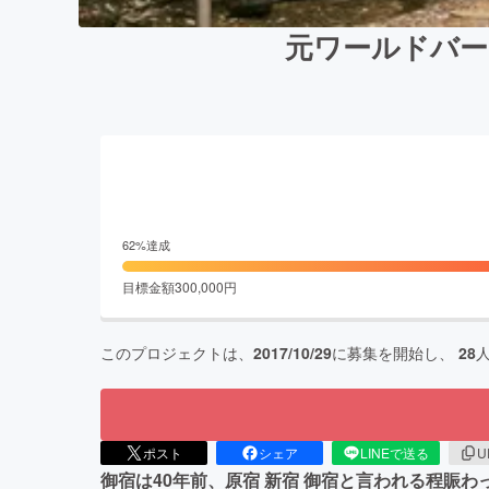
元ワールドバー
62
%達成
目標金額
300,000
円
このプロジェクトは、
2017/10/29
に募集を開始し、
28
ポスト
シェア
LINEで送る
U
御宿は40年前、原宿 新宿 御宿と言われる程賑