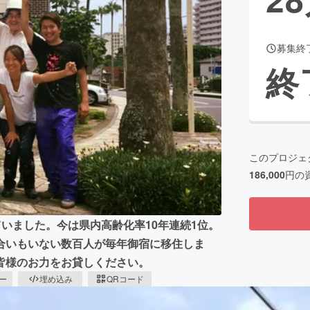
募集終
CAMPFIRE for Social Good
CAMPFIRE Creation
終
CAMPFIREふるさと納税
machi-ya
コミュニティ
このプロジェ
186,000
円の
ていました。今は県内高齢化率10年連続1位。
合いもいない数百人が毎年御宿に移住しま
皆様のお力をお貸しください。
ピー
埋め込み
QRコード