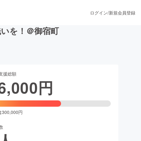
ログイン
/
新規会員登録
洗いを！＠御宿町
うすぐ公開されます
支援総額
プロダクト
6,000
円
ファッション
スポーツ
00,000円
数
ア
ソーシャルグッド
人