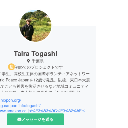
Taira Togashi
千葉県
初めてのプロジェクトです
に中学生、高校生主体の国際ボランティアネットワー
World Peace Japanを12歳で発足。以後、東日本大震
地でこども神輿を復活させるなど地域コミュニティ
心に活動。史上初めて学生で「NHK日曜討論」に
ほか「あさイチ」や「プライムニュース」等でもス
l-nippon.org/
。NHK首都圏スペシャルやTBS報道特集等で特
log.canpan.info/togashi/
https://www.amazon.co.jp/%E3%83%9C%E3%82%AF%E3%82%89%E3%81%AE%E3%82%AD%E3%83%9C%E3%82%A6-%E6%94%BF%E6%B2%BB%E3%81%AE%E3%83%AA%E3%82%A2%E3%83%AB-%E5%AF%8C%E6%A8%AB-%E6%B3%B0%E8%89%AF/dp/4799319183
6年の参議院議員重点政策の若者議会推進や若者担当
れに変わる部局の設置等を提案し反映させた。著書
メッセージを送る
らのキボウ 政治のリアル」。外房経済新聞編集