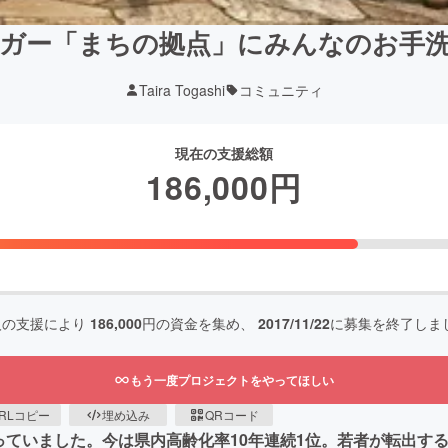
ガー「まちの拠点」にみんなのお手
Taira Togashi
コミュニティ
現在の支援総額
186,000
円
人の支援により
186,000
円の資金を集め、
2017/11/22
に募集を終了しま
もう一度プロジェクトをやってほしい
RLコピー
埋め込み
QRコード
わっていました。今は県内高齢化率10年連続1位。若者が転出