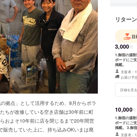
長。201
として、
ル・ニッ
リターン
事。
目
3,000
円
1.御宿の湯
ボードにご支
掲載。
支援者：1
お届け予定
詳細を見
の拠点」として活用するため、8月からボラ
10,000
円
たちが改修している空き店舗は30年前に町
1.御宿の湯
らおよそ10年前に店を閉じるまで20年間営
ボードにご支
掲載。 3.
円で販売していた上に、持ち込みOKいまは廃
支援者：1