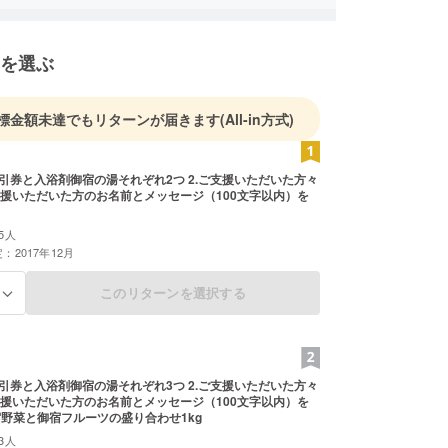
7年4月、幼い時からご縁があった外房御宿町を拠点
若者が中心となってまちづくりに取り組もうとオー
ポン・レノベーションを立ち上げる、現在代表理
を選ぶ
標金額未達でもリターンが届きます
(All-in方式)
割引券と入浴剤御宿の湯それぞれ2つ 2.ご支援いただいた方々
援いただいた方のお名前とメッセージ（100文字以内）を
5人
：2017年12月
このリターンを選択する
る
割引券と入浴剤御宿の湯それぞれ3つ 2.ご支援いただいた方々
援いただいた方のお名前とメッセージ（100文字以内）を
御宿野菜と御宿フルーツの盛り合わせ1kg
3人