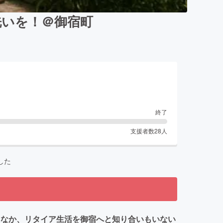
洗いを！＠御宿町
終了
支援者数
28
人
した
するなか、リタイア生活を御宿へと知り合いもいない