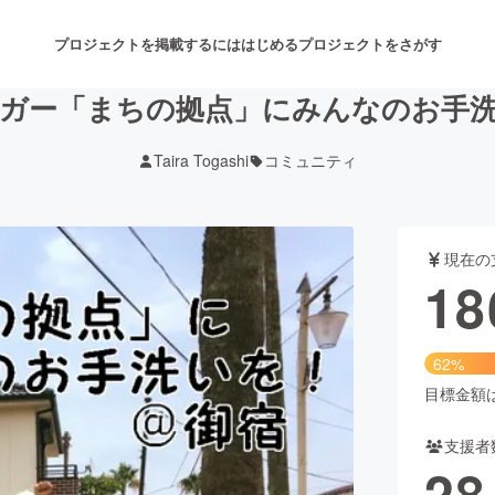
プロジェクトを掲載するには
はじめる
プロジェクトをさがす
ガー「まちの拠点」にみんなのお手
Taira Togashi
コミュニティ
注目のリターン
注目の新着プロジェクト
募集終了が近いプロジェクト
も
現在の
音楽
舞台・パフォーマンス
18
ゲーム・サービス開発
フード・飲食店
62%
書籍・雑誌出版
アニメ・漫画
目標金額は3
支援者
チャレンジ
ビューティー・ヘルスケ
28