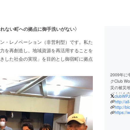
されない町への拠点に御手洗いがない〉
ン・レノベーション（非営利型）です。私た
力を再創造し、地域資源を再活用することを
きした社会の実現」を目的とし御宿町に拠点
2009年
クClub 
災の被災
づくりを中
clubWPJ
出演した
http://al
タジオ出演
http://b
集。201
大臣・こ
に「ボク