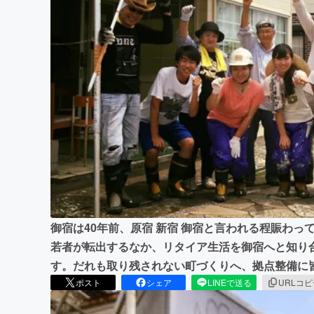
まちづくり・地域活性化
御宿は40年前、原宿 新宿 御宿と言われる程賑わっ
若者が転出するなか、リタイア生活を御宿へと知り
す。だれも取り残されない町づくりへ、拠点整備に
ポスト
シェア
LINEで送る
URLコ