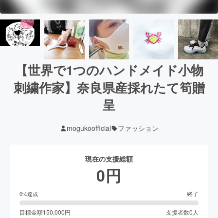
【世界で1つのハンドメイド小物
刺繍作家】奈良県産採れたて筍贈
呈
mogukoofficial
ファッション
現在の支援総額
0
円
終了
0
%達成
目標金額
150,000
円
支援者数
0
人