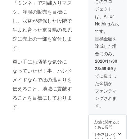
このプロ
「ミンネ」で刺繍入りマス
3000円
ジェクト
相当
ク、洋服の販売を目標に
は、All-or-
し、収益が確保した段階で
Nothing方式
生まれ育った奈良県の孤児
です。
院に売上の一部を寄付しま
目標金額を
達成した場
す。
合にのみ、
2020/11/30
買い手にお洒落な気分に
23:59:59
ま
なっていただく事、ハンド
でに集まっ
メイドならではの温もりを
た金額が
伝えること、地域に貢献す
ファンディ
ることを目標にしておりま
ングされま
す。
す。
支援に関するよ
くある質問
手数料はいく