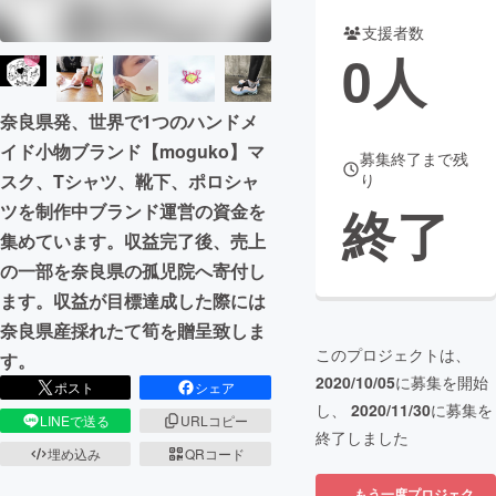
支援者数
まちづくり・地域活性化
0
人
CAMPFIRE for Social Good
CAMPFIRE Creation
奈良県発、世界で1つのハンドメ
CAMPFIREふるさと納税
machi-ya
コミュニティ
イド小物ブランド【moguko】マ
募集終了まで残
スク、Tシャツ、靴下、ポロシャ
り
終了
ツを制作中ブランド運営の資金を
集めています。収益完了後、売上
の一部を奈良県の孤児院へ寄付し
ます。収益が目標達成した際には
奈良県産採れたて筍を贈呈致しま
このプロジェクトは、
す。
2020/10/05
に募集を開始
ポスト
シェア
し、
2020/11/30
に募集を
LINEで送る
URLコピー
終了しました
埋め込み
QRコード
もう一度プロジェク