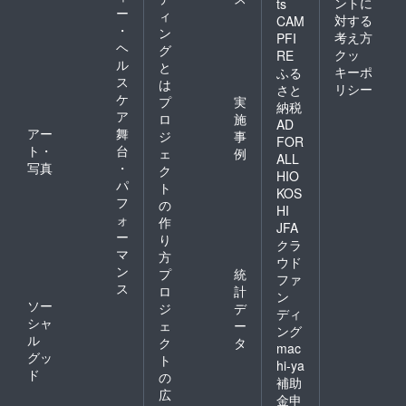
ントに
ts
ー
ィ
対する
CAM
・
ン
考え方
PFI
ヘ
グ
クッ
RE
ル
と
キーポ
ふる
ス
は
リシー
さと
ケ
プ
実
納税
ア
ロ
施
AD
アー
舞
ジ
事
FOR
ト・
台
ェ
例
ALL
写真
・
ク
HIO
パ
ト
KOS
フ
の
HI
ォ
作
JFA
ー
り
クラ
マ
方
ウド
ン
プ
統
ファ
ス
ロ
計
ン
ソー
ジ
デ
ディ
シャ
ェ
ー
ング
ル
ク
タ
mac
グッ
ト
hi-ya
ド
の
補助
広
金申