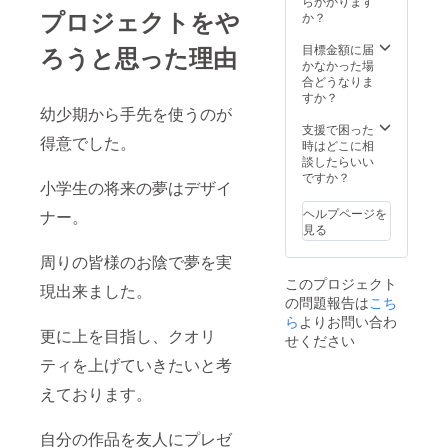
らかかります
プロジェクトをや
か？
目標金額に届
ろうと思った理由
かなかった場
合どうなりま
すか？
幼少期から手先を使うのが
支援で困った
得意でした。
時はどこに相
談したらいい
ですか？
小学生の将来の夢はデザイ
ヘルプページを
ナー。
見る
周りの皆様のお陰で夢を実
このプロジェクト
現出来ました。
の問題報告は
こち
ら
よりお問い合わ
更に上を目指し、クオリ
せください
ティを上げていきたいと考
えております。
自分の作品を友人にプレゼ