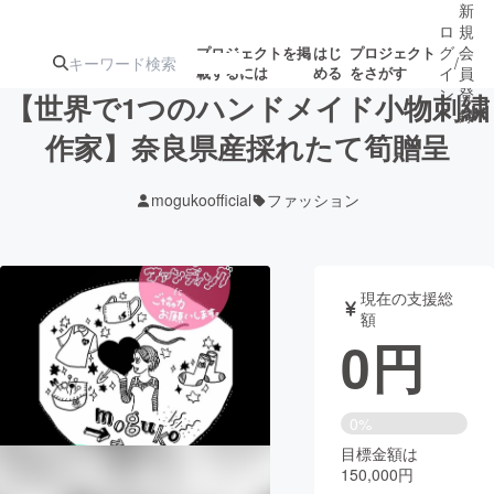
新
ロ
規
グ
会
プロジェクトを掲
はじ
プロジェクト
/
載するには
める
をさがす
イ
員
ン
登
【世界で1つのハンドメイド小物刺繍
録
作家】奈良県産採れたて筍贈呈
人気のプロ
注目のリ
注目の新着プロ
募集終了が近いプ
もうすぐ公開
mogukoofficial
ファッション
ジェクト
ターン
ジェクト
ロジェクト
されます
アート・写真
音楽
現在の支援総
額
0
円
テクノロジー・ガジェット
ゲーム・サ
映像・映画
書籍・雑誌
0%
目標金額は
150,000円
ビジネス・起業
チャレンジ