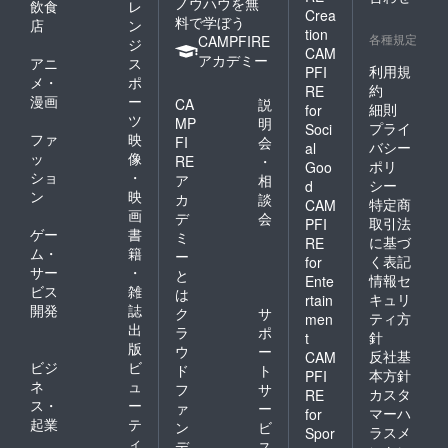
ノウハウを無
飲食
レ
Crea
料で学ぼう
店
ン
tion
各種規定
CAMPFIRE
ジ
CAM
アカデミー
アニ
ス
利用規
PFI
メ・
ポ
約
RE
漫画
ー
CA
説
細則
for
ツ
MP
明
プライ
Soci
ファ
映
FI
会
バシー
al
ッ
像
RE
・
ポリ
Goo
ショ
・
ア
相
シー
d
ン
映
カ
談
特定商
CAM
画
デ
会
取引法
PFI
ゲー
書
ミ
に基づ
RE
ム・
籍
ー
く表記
for
サー
・
と
情報セ
Ente
ビス
雑
は
キュリ
rtain
開発
誌
ク
サ
ティ方
men
出
ラ
ポ
針
t
版
ウ
ー
反社基
CAM
ビジ
ビ
ド
ト
本方針
PFI
ネ
ュ
フ
サ
カスタ
RE
ス・
ー
ァ
ー
マーハ
for
起業
テ
ン
ビ
ラスメ
Spor
ィ
デ
ス