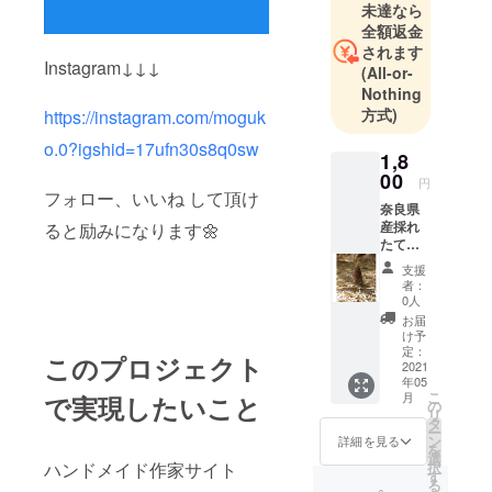
未達なら
全額返金
されます
Instagram↓↓↓
(All-or-
Nothing
方式)
https://instagram.com/moguk
o.0?igshid=17ufn30s8q0sw
1,8
00
円
フォロー、いいね して頂け
奈良県
産採れ
ると励みになります🌼
たてた
けのこ
支援
新鮮な
者：
たけの
0人
こをお
お届
送りし
け予
ます。
定：
このプロジェクト
道の
2021
年05
駅、
こ
月
で実現したいこと
スー
の
リ
パーで
タ
ー
は送料
ン
詳細を見る
を
別で定
選
択
ハンドメイド作家サイト
価2000
す
る
円〜