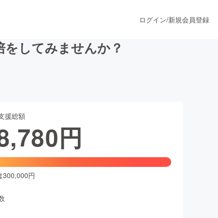
ログイン
/
新規会員登録
培をしてみませんか？
うすぐ公開されます
支援総額
プロダクト
8,780
円
ファッション
スポーツ
00,000円
数
ア
ソーシャルグッド