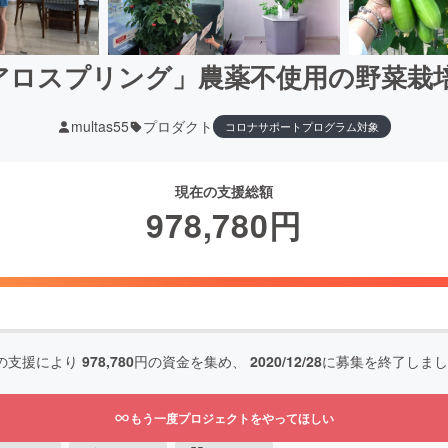
アロスプリング」農薬不使用の野菜栽
multas55
プロダクト
コロナサポートプログラム対象
現在の支援総額
978,780
円
の支援により
978,780
円の資金を集め、
2020/12/28
に募集を終了しまし
もう一度プロジェクトをやってほしい