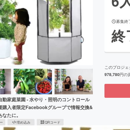
6
募集終
CAMPFIRE for Social Good
CAMPFIRE Creation
終
CAMPFIREふるさと納税
machi-ya
コミュニティ
このプロジェ
978,780
円の
動家庭菜園 - 水やり・照明のコントロール
入者限定Facebookグループで情報交換&
あなたに。
ピー
埋め込み
QRコード