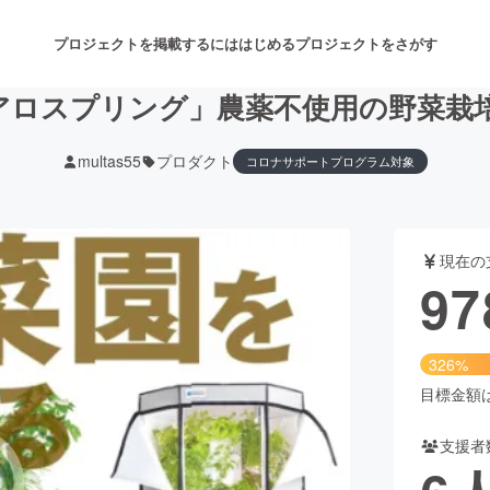
プロジェクトを掲載するには
はじめる
プロジェクトをさがす
アロスプリング」農薬不使用の野菜栽
multas55
プロダクト
コロナサポートプログラム対象
注目のリターン
注目の新着プロジェクト
募集終了が近いプロジェクト
も
現在の
音楽
舞台・パフォーマンス
97
ゲーム・サービス開発
フード・飲食店
326%
書籍・雑誌出版
アニメ・漫画
目標金額は3
支援者
チャレンジ
ビューティー・ヘルスケ