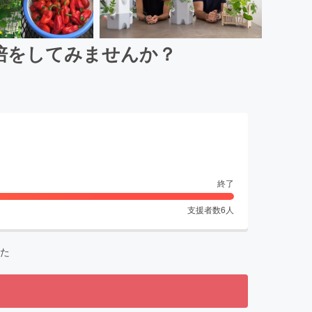
培をしてみませんか？
終了
支援者数
6
人
た