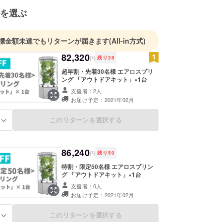
す。
を選ぶ
標金額未達でもリターンが届きます
(All-in方式)
82,320
円
残り
28
超早割・先着30名様 エアロスプリ
ング 「アウトドアキット」×1台
支援者：2人
お届け予定：2021年02月
このリターンを選択する
る
86,240
円
残り
50
特割・限定50名様 エアロスプリン
グ 「アウトドアキット」×1台
支援者：0人
お届け予定：2021年02月
このリターンを選択する
る