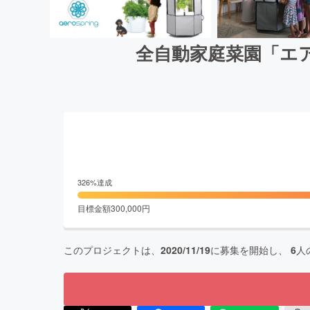
全自動家庭菜園「エ
326
%達成
目標金額
300,000
円
このプロジェクトは、
2020/11/19
に募集を開始し、
6
人