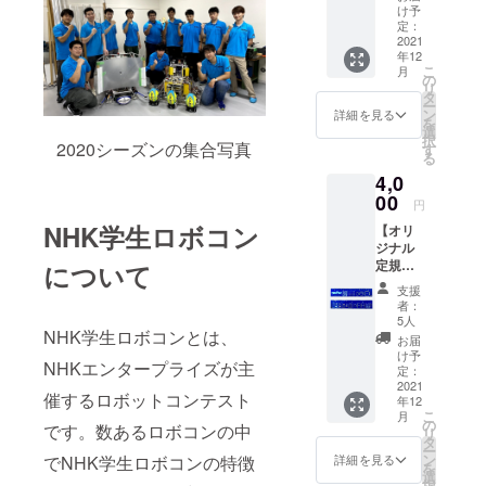
載。
け予
控除」をお受け
（2021
定：
いただくために
年度の
2021
は、確定申告の
年12
み）】
際に、国立大学
こ
月
※備考欄
の
法人豊橋技術科
リ
にご希
タ
学大学が発行し
ー
望記載
ン
詳細を見る
た領収書をもっ
を
名、
選
て確定申告をし
択
メッ
2020シーズンの集合写真
す
ていただく必要
る
セージ
がございます。
4,0
をご入
領収書は12月頃
力くだ
00
の発送を予定し
円
さい。
ています。 ※領
NHK学生ロボコン
【オリ
※公序良
収書は
ジナル
俗に反
CAMPFIREでは
定規】
する場
について
なく国立大学法
とよは
合は、
人豊橋技術科学
支援
し☆ロ
ご希望
者：
大学が発行・郵
ボコン
に添い
5人
送いたします。
ズのメ
NHK学生ロボコンとは、
かねる
お届
ンバー
場合が
け予
NHKエンタープライズが主
が製作
ござい
定：
した回
2021
ます。
催するロボットコンテスト
年12
路定規
「本プ
こ
月
です。
ロジェ
の
です。数あるロボコンの中
リ
【寸
クトへ
タ
ー
法】
のご寄
ン
でNHK学生ロボコンの特徴
詳細を見る
を
100mm
付は、
選
択