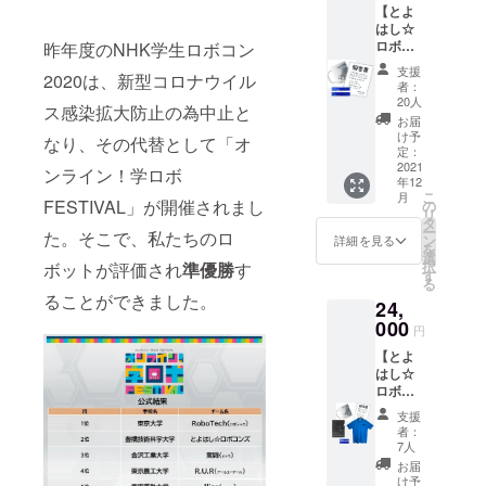
いま
【とよ
い。 カ
クトへ
収書発
す。
はし☆
ラー：
のご寄
行を行
「本プ
ロボコ
昨年度のNHK学生ロボコン
ブルー
付は、
いま
ロジェ
ンズ応
「本プ
国立大
す。 こ
クトへ
支援
2020は、新型コロナウイル
援Aセッ
ロジェ
学法人
のプロ
者：
のご寄
ト】 ・
クトへ
豊橋技
20人
ジェク
付は、
ス感染拡大防止の為中止と
2021活
のご寄
術科学
トの寄
お届
国立大
動報告
付は、
大学へ
け予
附は寄
学法人
なり、その代替として「オ
書 ・オ
国立大
定：
の寄附
附金控
豊橋技
リジナ
2021
学法人
とな
ンライン！学ロボ
除の対
術科学
年12
ルマグ
豊橋技
り、弊
象にな
大学へ
こ
月
カップ
術科学
FESTIVAL」が開催されまし
の
法人が
りま
の寄附
リ
・定規
大学へ
タ
寄附金
す。
とな
ー
た。そこで、私たちのロ
とよは
の寄附
ン
の受付
詳細を見る
「寄附
り、弊
を
し☆ロ
とな
選
及び領
金控
法人が
択
ボットが評価され
準優勝
す
ボコン
り、弊
す
収書発
除」を
寄附金
る
ズの応
法人が
行を行
お受け
の受付
ることができました。
24,
援グッ
寄附金
いま
いただ
及び領
ズセッ
000
の受付
す。 こ
くため
円
収書発
トで
及び領
のプロ
には、
行を行
【とよ
す。 個
収書発
ジェク
確定申
いま
はし☆
別の購
行を行
トの寄
告の際
す。 こ
ロボコ
入より
いま
附は寄
に、国
のプロ
ンズ応
もとて
す。 こ
附金控
立大学
支援
ジェク
援Bセッ
もお安
のプロ
除の対
者：
法人豊
トの寄
ト】 ・
くなっ
ジェク
7人
象にな
橋技術
附は寄
2021年
ており
トの寄
りま
お届
科学大
附金控
度報告
ます。
附は寄
け予
す。
学が発