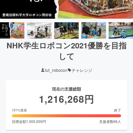
NHK学生ロボコン2021優勝を目指
して
tut_robocon
チャレンジ
現在の支援総額
1,216,268
円
終了
121
%達成
目標金額
1,000,000
円
支援者数
66
人