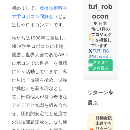
tut_rob
初めまして、
豊橋技術科学
ocon
大学ロボコン同好会
（とよ
日本
はし☆ロボコンズ）です。
他に1件の
プロジェク
私たちは1993年に発足し、
トを掲載し
ています
NHK学生ロボコンに出場、
TUT_RC
優勝し世界大会であるABU
https://www.tutrobo.rm.me.tut.ac.jp/
メッセー
ロボコンでの世界一を目標
ジを送る
に日々活動しています。私
たちは「技術を極め、世界
に挑む」を基本理念とし
リターンを
て、部員個人が持つ奇抜な
選ぶ
アイデアと知識を組み合わ
せ、圧倒的安定性と速度で
目標金額
の競技課題達成をこなし勝
未達でも
リターン