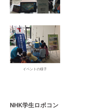
は
CAMPF
IREでは
なく国
立大学
法人豊
橋技術
科学大
学が発
行・郵
送いた
しま
す。
イベントの様子
NHK学生ロボコン