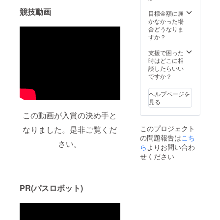
付は、
す。）
立大学
競技動画
国立大
※写真は
法人豊
目標金額に届
学法人
2020の
橋技術
かなかった場
豊橋技
物で
科学大
合どうなりま
術科学
す。 ※
学が発
すか？
大学へ
リター
行した
の寄附
ン品の
領収書
支援で困った
とな
納期が
をもっ
時はどこに相
り、弊
大会の
て確定
談したらいい
法人が
延期に
申告を
ですか？
寄附金
より遅
してい
の受付
れる場
ただく
ヘルプページを
及び領
合がご
必要が
見る
収書発
ざいま
ござい
この動画が入賞の決め手と
行を行
す。ご
ます。
いま
理解の
領収書
このプロジェクト
なりました。是非ご覧くだ
す。 こ
ほどよ
は12月
の問題報告は
こち
のプロ
ろしく
頃の発
さい。
ジェク
お願い
ら
よりお問い合わ
送を予
トの寄
しま
定して
せください
附は寄
す。
いま
附金控
「本プ
す。 ※
除の対
ロジェ
領収書
象にな
クトへ
は
PR(パスロボット)
りま
のご寄
CAMPF
す。
付は、
IREでは
「寄附
国立大
なく国
金控
学法人
立大学