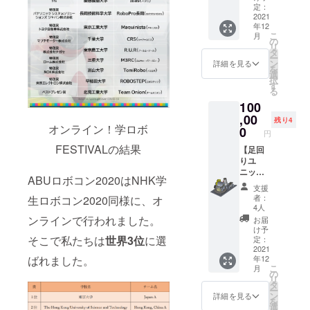
除の対
書 ・ポ
※リター
定：
附金控
「寄附
行した
象にな
ロシャ
2021
ン品の
除の対
金控
領収書
りま
年12
ツ ・ク
納期が
象にな
除」を
をもっ
す。
こ
月
リア
大会の
の
りま
お受け
て確定
「寄附
リ
ファイ
延期に
タ
す。
いただ
申告を
金控
ー
ル（1
より遅
ン
「寄附
詳細を見る
くため
してい
除」を
を
種） ・
れる場
選
金控
には、
ただく
お受け
択
マグ
合がご
す
除」を
確定申
必要が
いただ
る
カップ
ざいま
お受け
告の際
ござい
くため
100
・定規
す。ご
いただ
に、国
ます。
には、
とよは
,00
理解の
くため
立大学
残り4
領収書
確定申
オンライン！学ロボ
し☆ロ
ほどよ
0
には、
法人豊
は12月
円
告の際
ボコン
ろしく
確定申
橋技術
頃の発
に、国
FESTIVALの結果
ズの応
【足回
お願い
告の際
科学大
送を予
立大学
援グッ
りユ
しま
に、国
学が発
定して
法人豊
ズセッ
ニット
す。
立大学
行した
いま
ABUロボコン2020はNHK学
橋技術
トで
＋開発
「本プ
法人豊
領収書
す。 ※
支援
科学大
す。 個
詳細書
ロジェ
橋技術
をもっ
者：
生ロボコン2020同様に、オ
領収書
学が発
別の購
類
クトへ
科学大
4人
て確定
は
行した
入より
（2021
のご寄
ンラインで行われました。
学が発
申告を
お届
CAMPF
領収書
もとて
シーズ
付は、
行した
け予
してい
IREでは
をもっ
もお安
ン）】
そこで私たちは
世界3位
に選
国立大
定：
領収書
ただく
なく国
て確定
くなっ
2021
2021
学法人
をもっ
必要が
立大学
申告を
ばれました。
年12
ており
シーズ
豊橋技
て確定
ござい
法人豊
してい
こ
月
ます。
ンで開
術科学
の
申告を
ます。
橋技術
ただく
リ
クリア
発した
大学へ
タ
してい
領収書
科学大
必要が
ー
ファイ
足回り
の寄附
ン
ただく
詳細を見る
は12月
学が発
ござい
を
ルのデ
ユニッ
とな
選
必要が
頃の発
行・郵