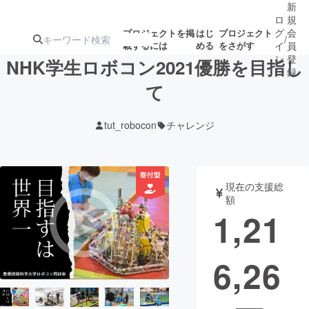
新
ロ
規
グ
会
プロジェクトを掲
はじ
プロジェクト
/
載するには
める
をさがす
イ
員
ン
登
NHK学生ロボコン2021優勝を目指し
録
て
人気のプロ
注目のリ
注目の新着プロ
募集終了が近いプ
もうすぐ公開
tut_robocon
チャレンジ
ジェクト
ターン
ジェクト
ロジェクト
されます
アート・写真
音楽
現在の支援総
額
1,21
テクノロジー・ガジェット
ゲーム・サ
6,26
映像・映画
書籍・雑誌
ビジネス・起業
チャレンジ