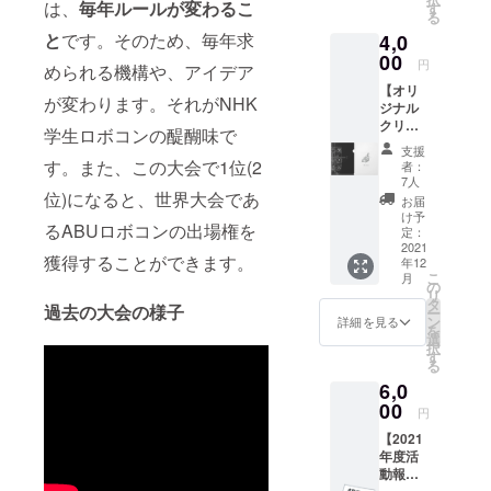
x20mm
は、
毎年ルールが変わるこ
国立大
す
る
「本プ
学法人
と
です。そのため、毎年求
4,0
ロジェ
豊橋技
クトへ
00
術科学
円
められる機構や、アイデア
のご寄
大学へ
【オリ
付は、
の寄附
が変わります。それがNHK
ジナル
国立大
とな
クリア
学法人
り、弊
学生ロボコンの醍醐味で
ファイ
豊橋技
法人が
支援
ル】 と
術科学
寄附金
す。また、この大会で1位(2
者：
よはし
大学へ
の受付
7人
☆ロボ
位)になると、世界大会であ
の寄附
及び領
お届
コンズ
とな
収書発
け予
るABUロボコンの出場権を
のメン
り、弊
定：
行を行
バーが
2021
法人が
いま
獲得することができます。
年12
デザイ
寄附金
す。 こ
こ
月
ンした
の受付
の
のプロ
リ
クリア
及び領
タ
ジェク
過去の大会の様子
ー
ファイ
収書発
ン
トの寄
詳細を見る
を
ルで
行を行
選
附は寄
択
す。 以
いま
す
附金控
る
下、4種
す。 こ
除の対
6,0
類のデ
のプロ
象にな
ザイン
00
ジェク
りま
円
がござ
トの寄
す。
【2021
いま
附は寄
「寄附
年度活
す。 ・
附金控
金控
動報告
グレー
除の対
除」を
書】 と