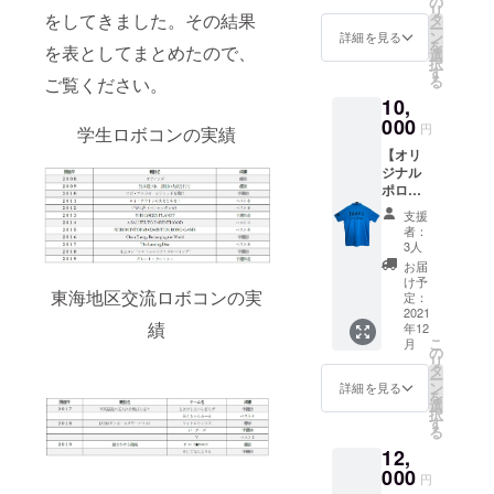
の
為、デ
領収書
す。 ※
リ
※デザイ
より遅
をしてきました。その結果
タ
ザイン
は12月
領収書
ー
ンは現
れる場
ン
開示は
詳細を見る
頃の発
は
を
を表としてまとめたので、
在開発
合がご
選
全国大
送を予
CAMPF
択
中
ざいま
す
会以降
定して
IREでは
る
ご覧ください。
（2021
す。ご
となり
いま
なく国
10,
年度）
理解の
ます。
す。 ※
立大学
のロ
000
ほどよ
※リター
領収書
円
法人豊
学生ロボコンの実績
ボット
ろしく
ン品の
は
橋技術
【オリ
となり
お願い
納期が
CAMPF
科学大
ジナル
ます。
しま
大会の
IREでは
学が発
ポロ
※リター
す。
延期に
なく国
行・郵
シャ
ン品の
「本プ
より遅
立大学
支援
送いた
ツ】 と
納期が
ロジェ
れる場
者：
法人豊
しま
よはし
大会の
クトへ
3人
合がご
橋技術
す。
☆ロボ
延期に
のご寄
ざいま
お届
科学大
コンズ
より遅
付は、
け予
す。ご
学が発
東海地区交流ロボコンの実
伝統の
れる場
定：
国立大
理解の
行・郵
ポロ
2021
合がご
学法人
ほどよ
送いた
績
年12
シャツ
ざいま
豊橋技
ろしく
しま
こ
月
です。
す。ご
の
術科学
お願い
す。
リ
サイ
理解の
タ
大学へ
しま
ー
ズ：
ほどよ
ン
の寄附
詳細を見る
す。 ※
を
SS~LL
ろしく
選
とな
デザイ
択
＊ご希
お願い
す
り、弊
ンに変
る
望のサ
しま
法人が
更があ
12,
イズを
す。
寄附金
る場合
お選び
000
「本プ
の受付
がござ
円
くださ
ロジェ
及び領