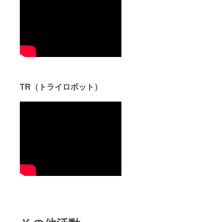
除」を
豊橋技
法人豊
お受け
術科学
橋技術
いただ
大学へ
科学大
くため
の寄附
学が発
には、
とな
行・郵
確定申
り、弊
送いた
告の際
法人が
しま
に、国
寄附金
す。
立大学
の受付
法人豊
及び領
橋技術
収書発
TR（トライロボット）
科学大
行を行
学が発
いま
行した
す。 こ
領収書
のプロ
をもっ
ジェク
て確定
トの寄
申告を
附は寄
してい
附金控
ただく
除の対
必要が
象にな
ござい
りま
ます。
す。
領収書
「寄附
は12月
金控
頃の発
除」を
送を予
お受け
定して
いただ