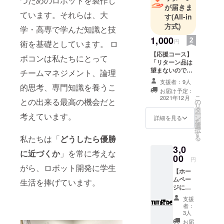
つためのロボットを製作し
が届きま
ています。それらは、大
す
(All-in
方式)
学・高専で学んだ知識と技
1,000
円
術を基礎としています。 ロ
【応援コース】
ボコンは私たちにとって
「リターン品は
望まないのでお
チームマネジメント、論理
気持ちだけ...」
支援者：9人
の枠となってお
的思考、専門知識を養うこ
お届け予定：
ります。 支援い
こ
2021年12月
との出来る最高の機会だと
の
ただいた方には
リ
タ
お礼のメールを
ー
考えています。
ン
いたします。
詳細を見る
を
選
「本プロジェク
択
す
トへのご寄付
る
私たちは「
どうしたら優勝
は、国立大学法
3,0
人豊橋技術科学
に近づくか
」を常に考えな
00
大学への寄附と
円
なり、弊法人が
がら、ロボット開発に学生
【ホー
寄附金の受付及
ムペー
生活を捧げています。
び領収書発行を
ジにご
行います。 この
芳名と
プロジェクトの
支援
メッ
寄附は寄附金控
者：
セージ
3人
除の対象になり
を記
ます。「寄附金
お届