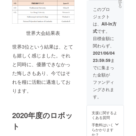
ます。
択
ザイ
ト1つお
り、弊
す
ござい
送を予
送いた
領収書
る
ン、ポ
送りし
法人が
ます。
このプロ
定して
しま
は12月
ロシャ
ます。
寄附金
領収書
いま
す。
頃の発
ジェクト
ツのサ
また、
の受付
は12月
す。 ※
送を予
イズを
設計等
及び領
頃の発
は、
All-In方
領収書
定して
お選び
の詳細
収書発
送を予
は
いま
式
です。
くださ
書類と
世界大会結果表
行を行
定して
CAMPF
す。 ※
い。 ※
共にご
いま
いま
目標金額に
IREでは
領収書
リター
送付い
す。 こ
す。 ※
なく国
は
関わらず、
世界3位という結果は、とて
ン品の
たしま
のプロ
領収書
立大学
CAMPF
納期が
す。 DR
ジェク
は
2021/06/04
法人豊
IREでは
も嬉しく感じました。それ
大会の
とTRの
トの寄
CAMPF
橋技術
なく国
23:59:59
ま
延期に
足回り
附は寄
IREでは
科学大
と同時に、優勝できなかっ
立大学
より遅
どちら
附金控
なく国
でに集まっ
学が発
法人豊
れる場
かお選
除の対
立大学
た悔しさもあり、今ではそ
行・郵
橋技術
た金額が
合がご
びくだ
象にな
法人豊
送いた
科学大
ざいま
さい。
りま
れを糧に活動に邁進してお
橋技術
ファンディ
しま
学が発
す。ご
（モー
す。
科学大
す。
行・郵
ングされま
ります。
理解の
ター、
「寄附
学が発
送いた
ほどよ
センサ
金控
行・郵
す。
しま
ろしく
は3Dプ
除」を
送いた
す。
お願い
リンタ
お受け
しま
しま
で印刷
いただ
す。
2020年度のロボッ
支援に関するよ
す。
したレ
くため
くある質問
「本プ
プリカ
には、
ト
ロジェ
で代用
確定申
手数料はいく
クトへ
いたし
告の際
らかかります
のご寄
ま
に、国
か？