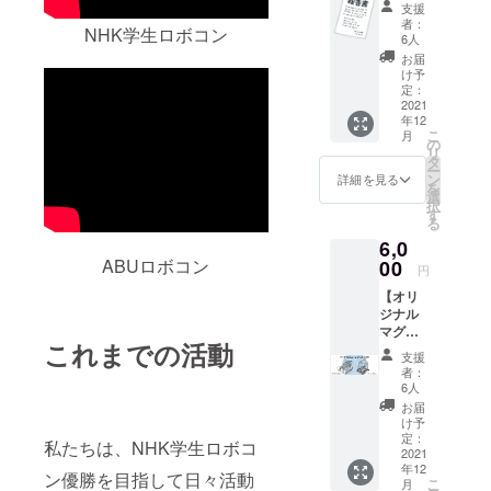
ト・ウ
象にな
お受け
支援
よはし
ル
りま
いただ
者：
NHK学生ロボコン
☆ロボ
トゥー
す。
6人
くため
コンズ
・グ
「寄附
には、
お届
の大会
レー
金控
け予
確定申
までの
ト・ウ
定：
除」を
告の際
活動、
2021
ル
お受け
に、国
年12
ロボッ
トゥー
いただ
立大学
こ
月
トの仕
（幻の
の
くため
法人豊
リ
様 工夫
MR2.ve
タ
には、
橋技術
ー
点や動
r） ・
ン
確定申
詳細を見る
科学大
を
画リン
ROBO
選
告の際
学が発
択
ク付き
RUGBY
す
に、国
行した
る
画像等
7s ・投
立大学
領収書
6,0
が盛り
壺 お好
法人豊
をもっ
込まれ
ABUロボコン
00
きなデ
橋技術
て確定
円
ており
ザイン
科学大
申告を
【オリ
ます。
をお選
学が発
してい
ジナル
電子
びくだ
行した
ただく
マグ
データ
さい。
領収書
必要が
これまでの活動
カップ
でお送
※デザイ
をもっ
ござい
支援
2021】
りいた
ン「投
て確定
者：
ます。
とよは
しま
壺」に
6人
申告を
領収書
し☆ロ
す。 ※
関しま
してい
お届
は12月
ボコン
リター
して全
け予
ただく
頃の発
ズ特製
ン品の
定：
国大会
必要が
送を予
私たちは、NHK学生ロボコ
マグ
2021
納期が
を控え
ござい
定して
年12
カップ
大会の
ている
ン優勝を目指して日々活動
ます。
いま
こ
月
です。
延期に