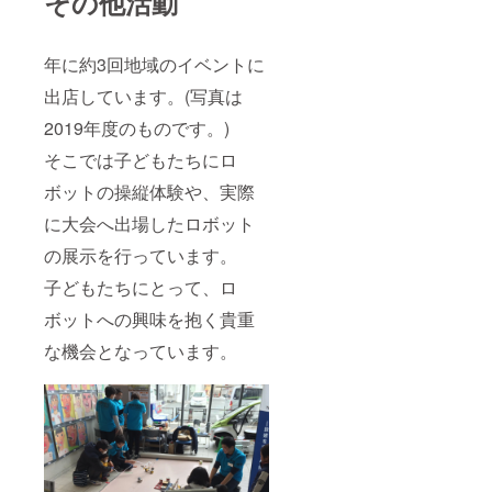
その他活動
いま
くため
す。 ※
には、
領収書
確定申
年に約3回地域のイベントに
は
告の際
CAMPF
に、国
出店しています。(写真は
IREでは
立大学
なく国
法人豊
2019年度のものです。)
立大学
橋技術
法人豊
科学大
そこでは子どもたちにロ
橋技術
学が発
科学大
行した
ボットの操縦体験や、実際
学が発
領収書
行・郵
をもっ
に大会へ出場したロボット
送いた
て確定
の展示を行っています。
しま
申告を
す。
してい
子どもたちにとって、ロ
ただく
必要が
ボットへの興味を抱く貴重
ござい
ます。
な機会となっています。
領収書
は12月
頃の発
送を予
定して
いま
す。 ※
領収書