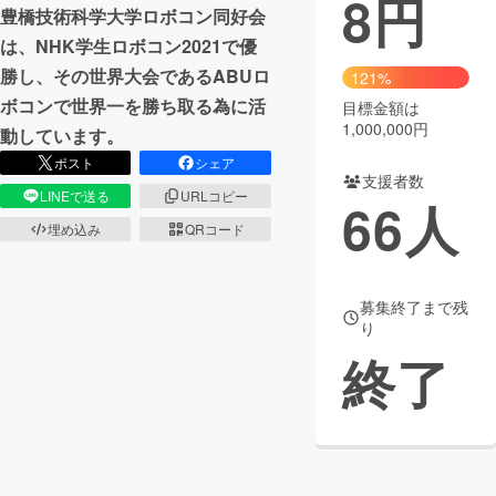
8
円
豊橋技術科学大学ロボコン同好会
まちづくり・地域活性化
は、NHK学生ロボコン2021で優
勝し、その世界大会であるABUロ
121%
ボコンで世界一を勝ち取る為に活
目標金額は
CAMPFIRE for Social Good
CAMPFIRE Creation
1,000,000円
動しています。
CAMPFIREふるさと納税
machi-ya
コミュニティ
ポスト
シェア
支援者数
LINEで送る
URLコピー
66
人
埋め込み
QRコード
募集終了まで残
り
終了