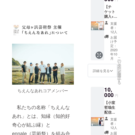
社Doux
ション
です。
【チ
種）80g
Flamme代表
変更す
ケット
・吉田
る場合
社員）、藤
購入+サ
屋/3種
があり
岡優（合同
ポー
のクッ
ます。
支援
ターT
キー
会社Fizm 代
者：
シャツ
（チョ
12人
表社員）、
応援
コチッ
お届
パッ
Chebi(Photo
プ・く
け予
ク】 ◆
るみ・
定：
grapher)、平
父母ヶ
2020
黒糖コ
宅正人（株
年10
浜芸術
コナッ
こ
月
祭 フ
ツ） ・
の
式会社しわ
リ
リーパ
宗一郎
タ
く堂 取締役/
ー
スチ
珈琲/ド
ン
詳細を見る
を
株式会社ブ
ケット
リップ
選
択
1枚 ◆
パック
す
レーメンカ
る
父母ヶ
5pac ・
ンパニーズ
10,
浜芸術
cafe de
ちえんなあれコアメンバー
祭 オリ
000
代表取締
flots/TH
円
ジナルT
IRD
役）、牛込
【小室
シャツ
RICH
私たちの名称「ちえんな
まい（ツ
哲哉生
1枚 ◆
SALT（
配信ラ
父母ヶ
ボイセ
アーリズム
あれ」とは、知縁（知的好
イブチ
浜芸術
ンベ
支援
コーディ
ケット
祭オリ
リー）
者：
奇心が結ぶ縁）と
パッ
ネー
ジナル
50g ◆
12人
ク】 ◆
缶バッ
父母ヶ
ennale（芸術祭）を組み合
お届
ター）、山