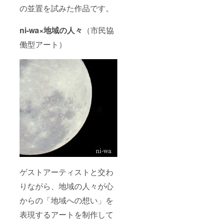
の並置を試みた作品です。
ni-wa×地域の人々
（市民協
働型アート）
ゲストアーティストと交わ
りながら、地域の人々が心
からの「地域への想い」を
表現するアートを制作して