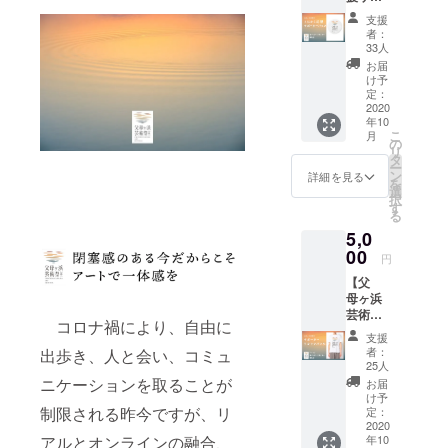
ポー
てお互いを
支援
ター
者：
もっと知り
パッ
33人
ク】 ◆
たくなるこ
お届
父母ヶ
け予
とで、まち
浜芸術
定：
の新たな魅
祭オリ
2020
年10
ジナル
力へと繋
こ
月
缶バッ
の
リ
がってい
ジ1個・
タ
ー
ステッ
く。
ン
詳細を見る
を
カー1枚
選
この芸術
択
◆ちえ
す
る
祭をとおし
んなあ
5,0
れから
て、“知る”こ
の感謝
00
円
とから新し
の気持
【父
いご縁が生
ちを御
母ヶ浜
礼状に
まれ続け、
芸術祭
添えて
コロナ禍により、自由に
自らの日常
サポー
お送り
支援
ターT
させて
がより豊か
者：
出歩き、人と会い、コミュ
シャツ
いただ
25人
になる場所
パッ
きま
ニケーションを取ることが
お届
になってほ
ク】 ◆
す。 ※
け予
父母ヶ
制限される昨今ですが、リ
リター
定：
しいという
浜芸術
2020
ン品の
想いから名
年10
アルとオンラインの融合、
祭 オリ
デザイ