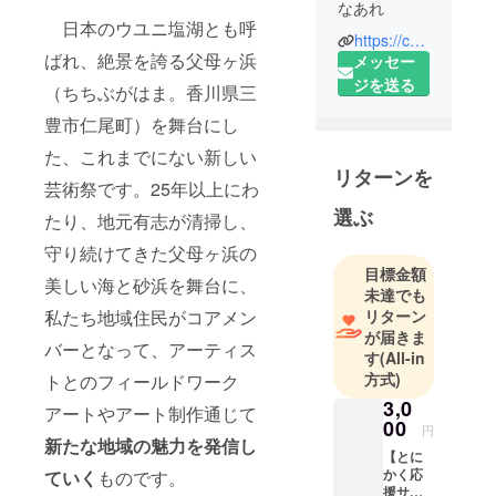
なあれ
日本のウユニ塩湖とも呼
https://chichibu-artfest.org/
私たちの
ばれ、絶景を誇る父母ヶ浜
メッセー
名称「ちえ
ジを送る
（ちちぶがはま。香川県三
んなあれ」
豊市仁尾町）を舞台にし
とは、知縁
（知的好奇
た、これまでにない新しい
リターンを
心が結ぶ
芸術祭です。25年以上にわ
縁）と
選ぶ
たり、地元有志が清掃し、
ennale（芸
術祭）を組
守り続けてきた父母ヶ浜の
目標金額
み合わせた
美しい海と砂浜を舞台に、
未達でも
造語です。
リターン
私たち地域住民がコアメン
この地を
が届きま
バーとなって、アーティス
愛する私た
す
(All-in
ちと、この
方式)
トとのフィールドワーク
地に魅力を
3,0
アートやアート制作通じて
感じて訪れ
00
円
新たな地域の魅力を発信し
てくれるあ
【とに
なたとが出
かく応
ていく
ものです。
援サ
会う。そし