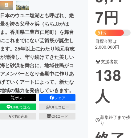
7
円
まちづくり・地域活性化
日本のウユニ塩湖とも呼ばれ、絶
景を誇る父母ヶ浜（ちちぶがは
CAMPFIRE for Social Good
CAMPFIRE Creation
ま。香川県三豊市仁尾町）を舞台
81%
CAMPFIREふるさと納税
machi-ya
コミュニティ
にこれまでにない芸術祭が誕生し
目標金額は
2,000,000円
ます。25年以上にわたり地元有志
が清掃し、守り続けてきた美しい
支援者数
海と砂浜を舞台に、地域住民がコ
138
アメンバーとなり会期中に作りあ
げていくアートによって、新たな
人
地域の魅力を発信していきます。
ポスト
シェア
LINEで送る
URLコピー
埋め込み
QRコード
募集終了まで残
り