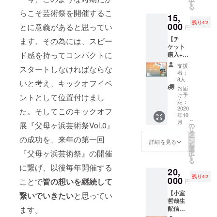
での進
の気持
す
ている
ます。
る
め方、
ちを御
オープ
※うまい
らこそ芸術祭を開催するこ
15,
必要検
礼状に
ニング
もん
残り42
討事項
000
添えて
とに意義があると思ってい
ミュー
パック
円
など、
お送り
ジック
の内容
【チ
イベン
ます。その為には、スピー
させて
ライブ
物は、
ケット
ト開催
いただ
はフ
仕入れ
ド感を持ってコンパクトに
購入+サ
を検討
きま
リーパ
状況に
ポー
されて
す。 ※
スチ
よって
支援
スタートしなければならな
ターT
いる方
リター
ケット
者：
変更と
シャツ
に参考
ン品の
8人
の対象
なる場
いと考え、キックオフイベ
+三豊う
になる
デザイ
外とな
お届
合があ
まいも
資料で
ンはイ
け予
りま
ントとして位置付けまし
りま
んパッ
す。 ち
定：
メージ
す。別
す。
ク】 ◆
2020
えんな
た。そしてこのキックオフ
です。
途チ
年10
父母ヶ
あれか
変更す
ケット
こ
月
浜芸術
展『父母ヶ浜芸術祭Vol.0』
らの感
の
る場合
の購入
リ
祭 フ
謝の気
タ
があり
が必要
ー
の成功を、来年の第一回
リーパ
持ちを
ン
ます。
詳細を見る
となり
を
スチ
御礼状
選
ます。
『父母ヶ浜芸術祭』の開催
択
ケット
に添え
す
る
1枚 ◆
て、企
に繋げ、以後毎年開催する
20,
父母ヶ
画書
残り42
浜芸術
000
PDF
ことで
皆の想いを継続して
円
祭 オリ
データ
【小室
ジナルT
繋いでいきたい
と思ってい
と共に
哲哉生
シャツ
メール
配信ラ
ます。
◆三豊
にてお
イブチ