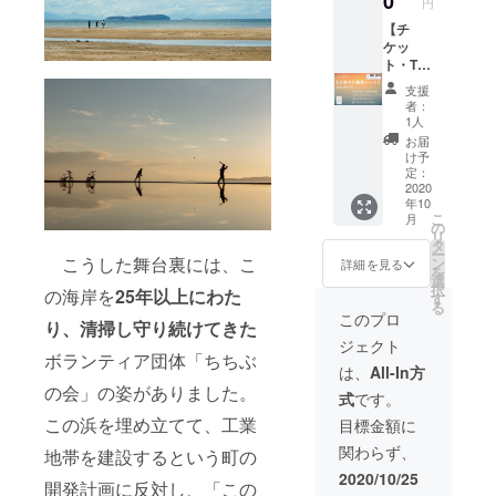
0
添えて
円
母ヶ浜
さい。
キー
お送り
芸術祭
【チ
（チョ
させて
オリジ
ケッ
コチッ
頂きま
ナル缶
ト・T
プ・く
す。 ※
バッチ1
シャツ
るみ・
リター
支援
個、ス
付き 企
黒糖コ
ン品の
者：
テッ
業向け
コナッ
1人
デザイ
カー1枚
協賛
ツ） 宗
ンはイ
お届
◆ちえ
パッ
一郎珈
け予
メージ
んなあ
ク】 ◆
定：
琲/ド
です。
れから
父母ヶ
2020
リップ
変更す
年10
の感謝
浜芸術
パック
る場合
こ
月
の気持
祭 フ
の
5pac 荘
があり
リ
ちを御
リーパ
タ
内半島
ます。
ー
礼状に
スチ
こうした舞台裏には、こ
ン
オリー
詳細を見る
※うまい
を
添えて
ケット
選
ブ農園/
もん
択
の海岸を
25年以上にわた
お送り
5枚 ◆
す
２０２
パック
る
させて
父母ヶ
０年度
このプロ
の内容
り、清掃し守り続けてきた
頂きま
浜芸術
早摘み
物は、
ジェクト
す。 ※
祭 オリ
新漬け
仕入れ
ボランティア団体「ちちぶ
リター
ジナルT
オリー
は、
All-In方
状況に
ン品の
シャツ3
ブ
の会」の姿がありました。
よって
式
です。
デザイ
枚 ◆父
（ミッ
変更と
ンはイ
母ヶ浜
この浜を埋め立てて、工業
ション
目標金額に
なる場
メージ
芸術祭
種）80g
合があ
関わらず、
地帯を建設するという町の
です。
公式
※リター
りま
変更す
WEBサ
ン品の
2020/10/25
す。
開発計画に反対し、「この
る場合
イトで
デザイ