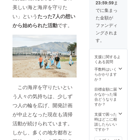
※10月
23:59:59
ま
があり
の企業
ンはイ
31日に
美しい海と海岸を守りた
ます。
名掲載
メージ
でに集まっ
予定し
※支援
◆父
です。
ている
い」という
たった7人の想い
た金額が
時、必
母ヶ浜
変更す
オープ
ず備考
芸術祭
から始められた活動
です。
る場合
ファンディ
ニング
欄にご
オリジ
があり
ミュー
ングされま
希望の
ナル缶
ます。
ジック
お名前
バッチ1
※うまい
す。
ライブ
をご記
個、ス
もん
はフ
入くだ
テッ
パック
リーパ
さい。
カー1枚
の内容
スチ
支援に関するよ
◆ちえ
物は、
ケット
くある質問
んなあ
仕入れ
の対象
れから
手数料はいく
状況に
外とな
の感謝
らかかります
よって
りま
の気持
か？
変更と
す。別
ちを御
なる場
途チ
この海岸を守りたいとい
礼状に
目標金額に届
合があ
ケット
添えて
かなかった場
りま
の購入
う人々の気持ちは、少しず
お送り
合どうなりま
す。
が必要
させて
すか？
つ人の輪を広げ、開発計画
となり
頂きま
ます。
す。 ※
が中止となった現在も清掃
支援で困った
リター
時はどこに相
活動が続けられています。
ン品の
談したらいい
デザイ
ですか？
しかし、多くの地方都市と
ンはイ
メージ