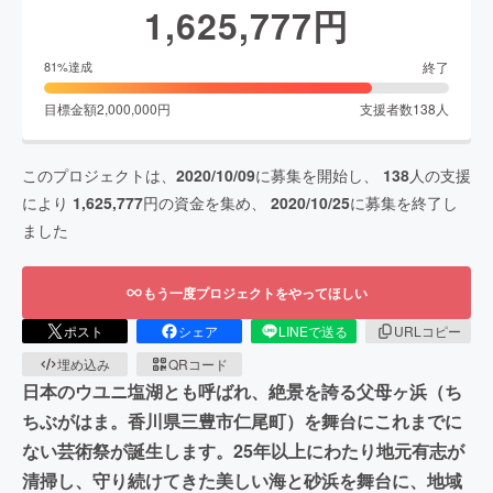
1,625,777
円
終了
81
%達成
目標金額
2,000,000
円
支援者数
138
人
このプロジェクトは、
2020/10/09
に募集を開始し、
138
人の支援
により
1,625,777
円の資金を集め、
2020/10/25
に募集を終了し
ました
もう一度プロジェクトをやってほしい
ポスト
シェア
LINEで送る
URLコピー
埋め込み
QRコード
日本のウユニ塩湖とも呼ばれ、絶景を誇る父母ヶ浜（ち
ちぶがはま。香川県三豊市仁尾町）を舞台にこれまでに
ない芸術祭が誕生します。25年以上にわたり地元有志が
清掃し、守り続けてきた美しい海と砂浜を舞台に、地域