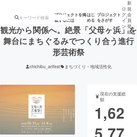
新
ロ
規
グ
会
プロジェクトを掲
はじ
プロジェクト
/
載するには
める
をさがす
イ
員
ン
登
観光から関係へ。絶景「父母ヶ浜」を
録
舞台にまちぐるみでつくり合う進行
形芸術祭
人気のプロ
注目のリ
注目の新着プロ
募集終了が近いプ
もうすぐ公開
ジェクト
ターン
ジェクト
ロジェクト
されます
chichibu_artfest
まちづくり・地域活性化
アート・写真
音楽
現在の支援総
テクノロジー・ガジェット
ゲーム・サ
額
1,62
映像・映画
書籍・雑誌
5,77
ビジネス・起業
チャレンジ