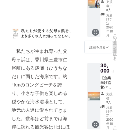
うまい
送りさ
支援
ケット
もん
せて頂
者：
＋三豊
パック
きま
8人
うまい
cafe de
す。 ※
お届
もん
flots/TH
父母ヶ
け予
パッ
IRD
定：
浜芸術
ク】 ◆
2020
RICH
祭の会
年10
生配信
SALT（
期後の
こ
月
ライブ
ボイセ
の
送付と
リ
チケッ
ンベ
タ
なりま
ー
ト
リー）
ン
す。
詳細を見る
を
私たちが生まれ育った父
「TK/M
50g 吉
選
択
usicDe
田屋/3
す
る
母ヶ浜は、香川県三豊市仁
sign/父
種の
30,
母ヶ
クッ
尾町にある燧灘（ひうちな
浜」◆
000
キー
円
三豊う
（チョ
だ）に面した海岸です。約
【企業
まいも
コチッ
向け協
んパッ
プ・く
1kmのロングビーチを誇
賛パッ
ク◆父
るみ・
ク】 ◆
り、小さな子供も楽しめる
母ヶ浜
黒糖コ
支援
父母ヶ
芸術祭
コナッ
者：
穏やかな海水浴場として、
浜芸術
オリジ
ツ） 宗
3人
祭 公式
ナル缶
一郎珈
お届
地元の人達に愛されてきま
WEBサ
バッジ1
琲/ド
け予
イトで
個・ス
定：
リップ
した。数年ほど前までは海
の企業
2020
テッ
パック
年10
名掲載
カー1枚
5pac 荘
岸に訪れる観光客は1日にほ
こ
月
◆父
◆ちえ
の