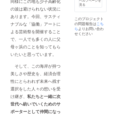
ヘルプページを
同様にこの地も少子高齢化
です。
見る
変更す
の波は避けられない状況に
る場合
があり
あります。今回、サスティ
このプロジェクト
ます。
ナブルな「協働」アートに
の問題報告は
こち
※支援
時、必
ら
よりお問い合わ
よる芸術祭を開催すること
ず備考
せください
欄にご
で、一人でも多くの人に父
希望の
お名前
母ヶ浜のことを知ってもら
をご記
入くだ
いたいと思っています。
さい。
※10月
そして、この海岸が持つ
31日に
予定し
美しさや歴史を、経済合理
ている
オープ
性にとらわれず未来へ残す
ニング
ミュー
選択をした人々の想いを受
ジック
ライブ
け継ぎ、
私たちと一緒に次
はフ
リーパ
世代へ紡いでいくためのサ
スチ
ポーターとして仲間になっ
ケット
の対象