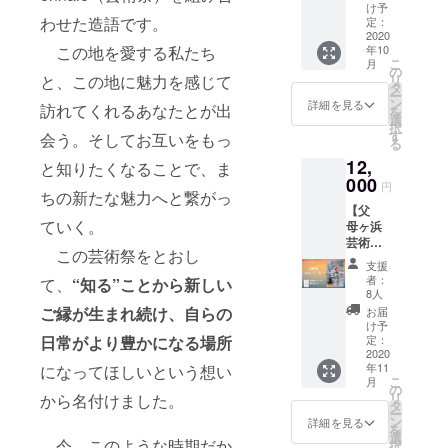
生配信
チ1個、
浜芸術
け予
下昭史
ライブ
わせた造語です。
ステッ
定：
祭オリ
チケッ
2020
カー1枚
ジナル
年10
この地を愛する私たち
ト
◆ちえ
缶バッ
こ
月
「TK/M
んなあ
の
ジ1個・
リ
と、この地に魅力を感じて
usicDe
れから
タ
ステッ
ー
sign/父
の感謝
ン
カー1枚
詳細を見る
訪れてくれるあなたとが出
を
母ヶ
の気持
選
◆ちえ
択
浜」◆
ちを御
す
んなあ
会う。そしてお互いをもっ
る
父母ヶ
礼状に
れから
12,
浜芸術
添えて
と知りたくなることで、ま
の感謝
祭 オリ
000
お送り
の気持
円
ちの新たな魅力へと繋がっ
ジナルT
させて
ちを御
【父
シャツ
頂きま
礼状に
ていく。
母ヶ浜
1枚 1枚
す。 ※
添えて
芸術祭
◆父
リター
お送り
この芸術祭をとおし
企画書
母ヶ浜
ン品の
させて
支援
PDF
芸術祭
デザイ
頂きま
者：
て、
“知る”ことから新しい
デー
オリジ
ンはイ
8人
す。 ※
タ】 父
ナル缶
メージ
ご縁が生まれ続け、自らの
リター
お届
母ヶ浜
バッジ1
です。
け予
ン品の
芸術祭
個・ス
定：
日常がより豊かになる場所
変更す
デザイ
開催を
2020
テッ
る場合
ンはイ
年11
になってほしいという想い
決めた
カー1枚
があり
メージ
こ
月
アイデ
◆ちえ
の
ます。
です。
リ
から名付けました。
アにつ
んなあ
タ
※10月
変更す
ー
いてや
れから
ン
31日に
詳細を見る
る場合
を
開催ま
の感謝
選
予定し
があり
今、このような時期だか
択