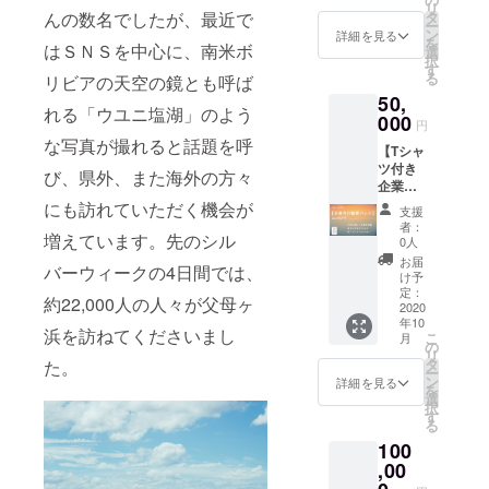
内半島
リ
母ヶ浜
んなあ
んの数名でしたが、最近で
タ
オリー
ー
芸術祭
れから
ン
ブ農園/
詳細を見る
を
はＳＮＳを中心に、南米ボ
オリジ
の感謝
選
２０２
択
ナル缶
の気持
す
０年度
る
リビアの天空の鏡とも呼ば
バッチ1
ちを御
早摘み
50,
個、ス
礼状に
新漬け
れる「ウユニ塩湖」のよう
テッ
000
添えて
オリー
円
カー1枚
お送り
ブ
な写真が撮れると話題を呼
【Tシャ
◆ちえ
させて
（ミッ
ツ付き
んなあ
いただ
び、県外、また海外の方々
ション
企業向
れから
きま
種）80g
け協賛
の感謝
にも訪れていただく機会が
す。 ◆
◆父
支援
パッ
の気持
三豊う
母ヶ浜
者：
増えています。先のシル
ク】 ◆
ちを御
まいも
0人
芸術祭
父母ヶ
礼状に
んパッ
オリジ
お届
バーウィークの4日間では、
浜芸術
添えて
ク cafe
け予
ナル缶
祭 オリ
お送り
定：
de
バッジ1
約22,000人の人々が父母ヶ
ジナルT
2020
させて
flots/TH
個・ス
年10
シャツ3
頂きま
IRD
テッ
浜を訪ねてくださいまし
こ
月
枚 ◆父
す。 ※
の
RICH
カー1枚
リ
母ヶ浜
支援
タ
た。
SALT（
◆ちえ
ー
芸術祭
時、必
ン
ボイセ
詳細を見る
んなあ
を
公式
ず備考
選
ンベ
れから
択
WEBサ
欄にご
す
リー）
の感謝
る
イトで
希望の
50g 吉
の気持
100
の企業
お名前
田屋/3
ちを御
名掲載
,00
をご記
種の
礼状に
◆父
入くだ
クッ