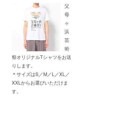
父
母
ヶ
浜
芸
術
祭オリジナルTシャツをお送
りします。
＊サイズはS／M／L／XL／
XXLからお選びいただけま
す。