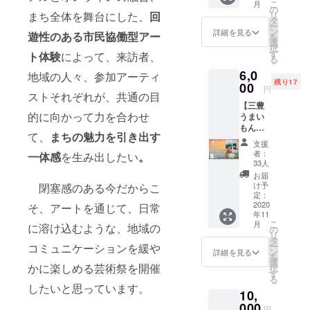
こ
月
ジナルT
付けまし
ンはイ
の
リ
まち全体を舞台にした、
回
シャツ
メージ
タ
た。
ー
1枚 ◆
です。
ン
詳細を見る
遊性のある市民協働型アー
を
父母ヶ
変更す
選
択
浜芸術
る場合
す
◆ちえんな
ト体験
によって、来訪者、
る
祭オリ
があり
あれ コアメ
6,0
ジナル
ます。
地域の人々、参加アーティ
残り17
ンバー
缶バッ
00
円
ストそれぞれが、共通の目
チ1個、
今川宗一郎
【三豊
ステッ
（株式会社
的に向かって力を合わせ
うまい
カー1枚
もん
◆ちえ
イマガワ取
て、
まちの魅力を引き出す
パッ
んなあ
支援
締役/株式会
ク】 ◆
れから
者：
一体感
を生み出したい
。
社ウルトラ
三豊う
の感謝
33人
まいも
の気持
今川 代表取
お届
んパッ
ちを御
け予
閉塞感のある今だからこ
締役）、真
ク ・荘
礼状に
定：
内半島
2020
鍋貴臣（合
添えて
そ、アートを通じて、日常
年11
オリー
お送り
同会社フィ
こ
月
に溶け込むような、地域の
ブ農園/
させて
の
リ
ネストラ 代
２０２
頂きま
タ
ー
コミュニケーションを緩や
０年度
す。 ※
ン
表社員）、
詳細を見る
を
早摘み
リター
選
かに楽しめる芸術祭を開催
浪越弘行
択
新漬け
ン品の
す
る
（cafedeflots
オリー
デザイ
したいと思っています。
10,
ブ
ンはイ
店主/合同会
（ミッ
000
メージ
円