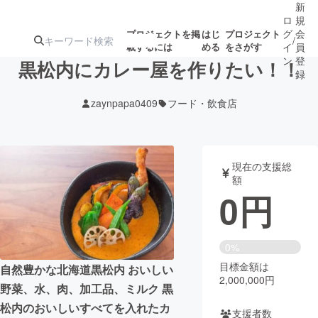
新
ロ
規
グ
会
プロジェクトを掲
はじ
プロジェクト
/
載するには
める
をさがす
イ
員
ン
登
黒松内にカレー屋を作りたい！！
録
zaynpapa0409
フード・飲食店
人気のプロ
注目のリ
注目の新着プロ
募集終了が近いプ
もうすぐ公開
ジェクト
ターン
ジェクト
ロジェクト
されます
現在の支援総
額
アート・写真
音楽
0
円
テクノロジー・ガジェット
ゲーム・サ
0%
目標金額は
映像・映画
書籍・雑誌
自然豊かな北海道黒松内 おいしい
2,000,000円
野菜、水、肉、加工品、ミルク 黒
ビジネス・起業
チャレンジ
松内のおいしいすべてを入れたカ
支援者数