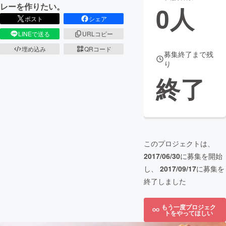
レーを作りたい。
0
人
ポスト
シェア
まちづくり・地域活性化
LINEで送る
URLコピー
埋め込み
QRコード
CAMPFIRE for Social Good
CAMPFIRE Creation
募集終了まで残
り
CAMPFIREふるさと納税
machi-ya
コミュニティ
終了
このプロジェクトは、
2017/06/30
に募集を開始
し、
2017/09/17
に募集を
終了しました
もう一度プロジェク
トをやってほしい