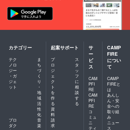
カテゴリー
起案サポート
サ
CAMP
ー
FIRE
テク
ま
プ
ス
ビ
につい
ノロ
ち
ロ
タ
ス
て
ジー
づ
ジ
ッ
・ガ
く
ェ
フ
CAM
CAMP
ジェ
り
ク
に
PFI
FIREと
ット
・
ト
相
RE
は
地
を
談
CAM
あんし
域
作
す
PFI
ん・安
活
る
る
RE
全への
性
資
コ
取り組
化
料
ミュ
み
プロ
音
請
ニ
ニュー
ダク
楽
求
ティ
ス