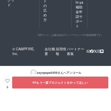
グッ
ト
hi-ya
ド
の
補助
広
金申
め
請サ
方
ポー
ト
「QRコード」は株式会社デンソーウェーブの登録商標です。
© CAMPFIRE,
会社概
採用情
パートナー
Inc.
要
報
募集
zaynpapa0409
さんへアンコール
もう一度プロジェクトをやってほしい
0