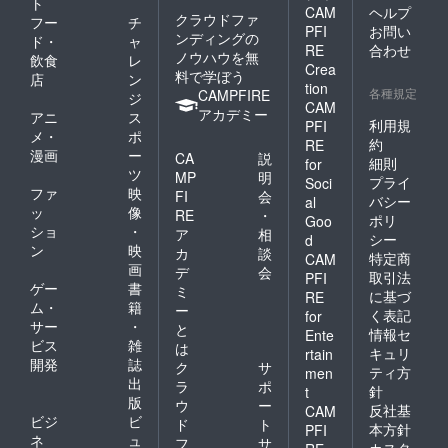
ト
CAM
ヘルプ
クラウドファ
フー
チ
PFI
お問い
ンディングの
ド・
ャ
RE
合わせ
ノウハウを無
飲食
レ
Crea
料で学ぼう
店
ン
tion
各種規定
CAMPFIRE
ジ
CAM
アカデミー
アニ
ス
利用規
PFI
メ・
ポ
約
RE
漫画
ー
CA
説
細則
for
ツ
MP
明
プライ
Soci
ファ
映
FI
会
バシー
al
ッ
像
RE
・
ポリ
Goo
ショ
・
ア
相
シー
d
ン
映
カ
談
特定商
CAM
画
デ
会
取引法
PFI
ゲー
書
ミ
に基づ
RE
ム・
籍
ー
く表記
for
サー
・
と
情報セ
Ente
ビス
雑
は
キュリ
rtain
開発
誌
ク
サ
ティ方
men
出
ラ
ポ
針
t
版
ウ
ー
反社基
CAM
ビジ
ビ
ド
ト
本方針
PFI
ネ
ュ
フ
サ