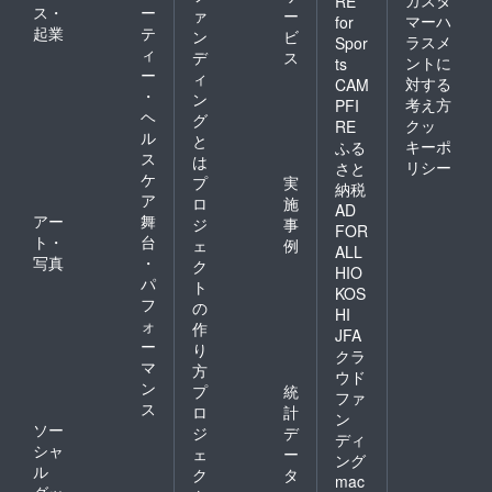
カスタ
RE
ス・
ー
ァ
ー
マーハ
for
起業
テ
ン
ビ
ラスメ
Spor
ィ
デ
ス
ントに
ts
ー
ィ
対する
CAM
・
ン
考え方
PFI
ヘ
グ
クッ
RE
ル
と
キーポ
ふる
ス
は
リシー
さと
ケ
プ
実
納税
ア
ロ
施
AD
アー
舞
ジ
事
FOR
ト・
台
ェ
例
ALL
写真
・
ク
HIO
パ
ト
KOS
フ
の
HI
ォ
作
JFA
ー
り
クラ
マ
方
ウド
ン
プ
統
ファ
ス
ロ
計
ン
ソー
ジ
デ
ディ
シャ
ェ
ー
ング
ル
ク
タ
mac