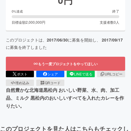
0
円
終了
0
%達成
目標金額
2,000,000
円
支援者数
0
人
このプロジェクトは、
2017/06/30
に募集を開始し、
2017/09/17
に募集を終了しました
もう一度プロジェクトをやってほしい
ポスト
シェア
LINEで送る
URLコピー
埋め込み
QRコード
自然豊かな北海道黒松内 おいしい野菜、水、肉、加工
品、ミルク 黒松内のおいしいすべてを入れたカレーを作
りたい。
このプロジェクトを見た人はこちらもチェックし