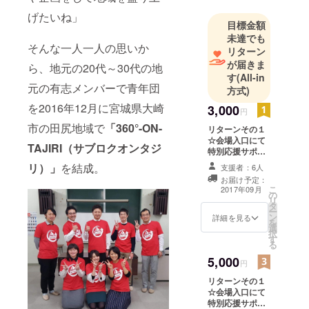
して宮城県
げたいね」
目標金額
大崎市田尻
未達でも
地域を中心
そんな一人一人の思いか
リターン
に様々な活
が届きま
ら、地元の20代～30代の地
動を行って
す
(All-in
元の有志メンバーで青年団
います！！
方式)
を2016年12月に宮城県大崎
3,000
円
今後ともよ
市の田尻地域で
「360°-ON-
リターンその１
ろしくお願
☆会場入口にて
TAJIRI（サブロクオンタジ
いしま
特別応援サポー
ター様としてお
す！！
リ）」
を結成。
支援者：6人
名前を掲示させ
お届け予定：
て頂きます！ リ
こ
2017年09月
の
ターンその２★
リ
タ
お祭り写真付き
ー
ン
Thanks mail☆
詳細を見る
を
選
彡 ※会場入口へ
択
す
のお名前掲示が
る
不要な方はお申
5,000
し付け下さい
円
リターンその１
☆会場入口にて
特別応援サポー