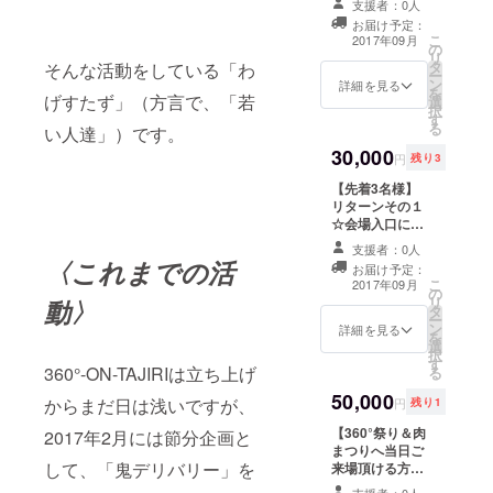
ガグリ千葉 直
支援者：0人
ター様としてお
これであなたも
筆サイン色紙」
お届け予定：
名前を掲示させ
ネイティブな会
プレゼント！！
こ
2017年09月
の
て頂きます！ リ
話を！「Avain
※色紙は後日お送
リ
タ
ターンその２★
そんな活動をしている「わ
特製 方言手ぬ
りさせて頂きま
ー
ン
お祭り写真付き
詳細を見る
ぐい」（1枚）
す リ
を
げすたず」（方言で、「若
選
Thanks mail☆
リターンその５
ターンその７☆
択
す
彡 リターンその
☆夏にぴった
花火打ち上げの
る
い人達」）です。
３☆ちょっくら
り！！田尻地場
際にあなたの
30,000
汗を流しに田尻
産品「ジャー
メッセージを会
円
残り3
へ♨・・・「さ
ジーアイスク
場にてアナウン
【先着3名様】
くらの湯入浴
リーム」（2個
ス♪ ※メッセージ
リターンその１
券」（半年間有
セット） リター
の種類をお選び
☆会場入口にて
効・２枚） リ
ンその６
下さい A「■■■
特別応援サポー
ターンその４★
★「ティーナ・
さん、誕生日お
支援者：0人
ター様としてお
これであなたも
カリーナ 直筆
〈これまでの活
めでとうござい
お届け予定：
名前を掲示させ
ネイティブな会
サイン色紙」プ
ま～す！」
こ
2017年09月
の
て頂きます！ リ
話を！「Avain
レゼント！！ ※
B「■■■さん、
リ
動〉
タ
ターンその２★
特製 方言手ぬ
色紙は後日お送
（お孫さん、お
ー
ン
お祭り写真付き
詳細を見る
ぐい」（1枚）
りさせて頂きま
子さん）誕生お
を
選
Thanks mail☆
リターンその５
す リ
めでとうござい
択
す
彡 リターンその
☆夏にぴった
ターンその７☆
ま～す！」
360°-ON-TAJIRIは立ち上げ
る
３☆ちょっくら
り！！田尻地場
花火打ち上げの
C「■■■さん、ご
50,000
汗を流しに田尻
産品「ジャー
からまだ日は浅いですが、
際にあなたの
円
残り1
結婚おめでとう
へ♨・・・「さ
ジーアイスク
メッセージを会
ございま～す！
【360°祭り＆肉
くらの湯入浴
2017年2月には節分企画と
リーム」（2個
場にてアナウン
お幸せに～！」
まつりへ当日ご
券」（半年間有
セット） リター
ス♪ ※メッセージ
D・・・オリジ
して、「鬼デリバリー」を
来場頂ける方限
効・２枚） リ
ンその６★「久
の種類をお選び
ナルメッセージ
定！！先着1名
ターンその４★
宝瑠理子 直筆
下さい A「■■■