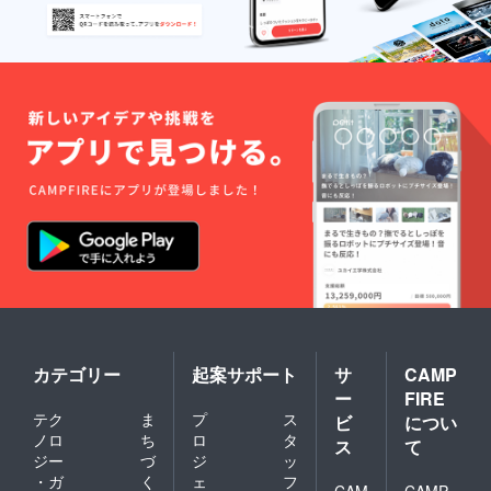
カテゴリー
起案サポート
サ
CAMP
ー
FIRE
テク
ま
プ
ス
ビ
につい
ノロ
ち
ロ
タ
ス
て
ジー
づ
ジ
ッ
・ガ
く
ェ
フ
CAM
CAMP