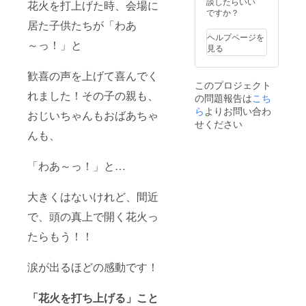
談したらいい
見れるVIP席をご
花火を打上げた時、会場に
メッセージを会
C「■■■さん、ご
につきましては
ですか？
用意♪※1組2名様
場にてアナウン
結婚おめでとう
自己負担頂きま
居た子供たちが「わあ
までとさせて頂
ス♪ ※メッセージ
ございま～す！
す
きます リターン
の種類をお選び
ヘルプページを
お幸せに～！」
～っ！」と
その７☆「セン
下さい A「■■■
見る
D・・・オリジ
ダイガールズプ
さん、誕生日お
ナルメッセージ
ロレスリング
めでとうござい
希望の方はお申
歓喜の声を上げて喜んでく
直筆サイン色
ま～す！」
し付け下さい ※
このプロジェクト
紙」プレゼン
B「■■■さん、
花火打ち上げ
れました！その子の親も、
の問題報告は
こち
ト！！＆肉まつ
（お孫さん、お
メッセージ、会
ら
よりお問い合わ
りで一緒に写真
子さん）誕生お
おじいちゃんもおばあちゃ
場入口へのお名
撮影
せください
めでとうござい
前掲示が不要な
んも、
♪ リ
ま～す！」
方はお申し付け
ターンその８★
C「■■■さん、ご
下さい ※肉まつ
花火打ち上げの
結婚おめでとう
り当日の入場券
「わあ～っ！」と…
際にあなたの
ございま～す！
につきましては
メッセージを会
お幸せに～！」
自己負担頂きま
場にてアナウン
D・・・オリジ
す
大きくはないけれど、間近
ス♪ ※メッセージ
ナルメッセージ
の種類をお選び
希望の方はお申
で、頭の真上で開く花火っ
下さい A「■■■
し付け下さい ※
さん、誕生日お
花火打ち上げ
たらもう！！
めでとうござい
メッセージ、会
ま～す！」
場入口へのお名
B「■■■さん、
涙が出るほどの感動です！
前掲示が不要な
（お孫さん、お
方はお申し付け
子さん）誕生お
下さい ※肉まつ
「花火を打ち上げる」こと
めでとうござい
り当日の入場券