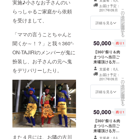
希望の方はお申
支援者：0人
実施♪小さなお子さんのい
様】※360°祭り
これであなたも
サイン色紙」プ
さん、誕生日お
し付け下さい ※
お届け予定：
は8月26日
ネイティブな会
レゼント！！ ※
めでとうござい
こ
花火打ち上げ
2017年09月
らっしゃるご家庭から依頼
の
（土）PM5：00
話を！「Avain
色紙は後日お送
ま～す！」
リ
メッセージ、会
タ
開催予定、肉ま
特製 方言手ぬ
りさせて頂きま
B「■■■さん、
を受けまして、
ー
場入口へのお名
ン
つりは8月27日
詳細を見る
ぐい」（1枚）
す リ
（お孫さん、お
を
前掲示が不要な
選
（日）AM9：30
リターンその５
ターンその７☆
子さん）誕生お
択
方はお申し付け
す
開催予定 リター
☆夏にぴった
「ママの言うことちゃんと
花火打ち上げの
めでとうござい
る
下さ
ンその１☆会場
り！！田尻地場
際にあなたの
ま～す！」
い
50,000
入口にて特別応
聞くか～！？」と我々360°-
産品「ジャー
メッセージを会
円
残り1
C「■■■さん、ご
援サポーター様
ジーアイスク
場にてアナウン
結婚おめでとう
ON-TAJIRIのメンバーが鬼に
【360°祭り＆肉
としてお名前を
リーム」（2個
ス♪ ※メッセージ
ございま～す！
まつりへ当日ご
掲示させて頂き
セット） リター
の種類をお選び
お幸せに～！」
扮装し、お子さんの元へ鬼
来場頂ける方限
ます！ リターン
ンその６★「セ
下さい A「■■■
D・・・オリジ
定！！先着1名
その２★お祭り
ンダイガールズ
さん、誕生日お
ナルメッセージ
支援者：0人
をデリバリーしたり。
様】※360°祭り
写真付きThanks
プロレスリン
めでとうござい
希望の方はお申
お届け予定：
は8月26日
mail☆彡 リター
グ 直筆サイン
ま～す！」
こ
し付け下さい ※
2017年09月
の
（土）PM5：00
ンその３☆
色紙」プレゼン
B「■■■さん、
リ
花火打ち上げ
タ
開催予定、肉ま
ちょっくら汗を
ト！！ ※色紙は
（お孫さん、お
ー
メッセージ、会
ン
つりは8月27日
詳細を見る
流しに田尻へ
後日お送りさせ
子さん）誕生お
を
場入口へのお名
選
（日）AM9：30
♨・・・「さく
て頂きま
めでとうござい
択
前掲示が不要な
す
開催予定 リター
らの湯入浴券」
す リ
ま～す！」
る
方はお申し付け
ンその１☆会場
（半年間有効・
ターンその７☆
C「■■■さん、ご
下さい
50,000
入口にて特別応
２枚） リターン
花火打ち上げの
円
残り1
結婚おめでとう
援サポーター様
その４★これで
際にあなたの
ございま～す！
【360°祭り＆肉
としてお名前を
あなたもネイ
メッセージを会
お幸せに～！」
まつりへ当日ご
掲示させて頂き
ティブな会話
場にてアナウン
D・・・オリジ
来場頂ける方限
ます！ リターン
を！「Avain特
ス♪ ※メッセージ
ナルメッセージ
定！！先着1名
また４月には、お隣の古川
その２★お祭り
製 方言手ぬぐ
の種類をお選び
希望の方はお申
支援者：0人