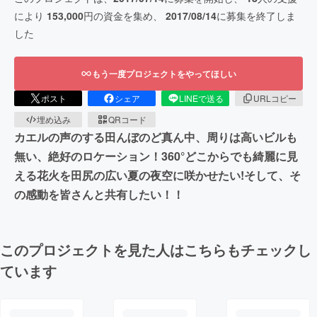
により
153,000
円の資金を集め、
2017/08/14
に募集を終了しま
した
もう一度プロジェクトをやってほしい
ポスト
シェア
LINEで送る
URLコピー
埋め込み
QRコード
カエルの声のする田んぼのど真ん中、周りは高いビルも
無い、絶好のロケーション！360°どこからでも綺麗に見
える花火を田尻の広い夏の夜空に咲かせたい!そして、そ
の感動を皆さんと共有したい！！
このプロジェクトを見た人はこちらもチェックし
ています