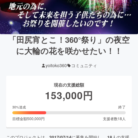
「田尻宵とこ！360°祭り」の夜空
に大輪の花を咲かせたい！！
yoitoko360
コミュニティ
現在の支援総額
153,000
円
終了
30
%達成
目標金額
500,000
円
支援者数
18
人
このプロジェクトは、
2017/07/14
に募集を開始し、
18
人の支援