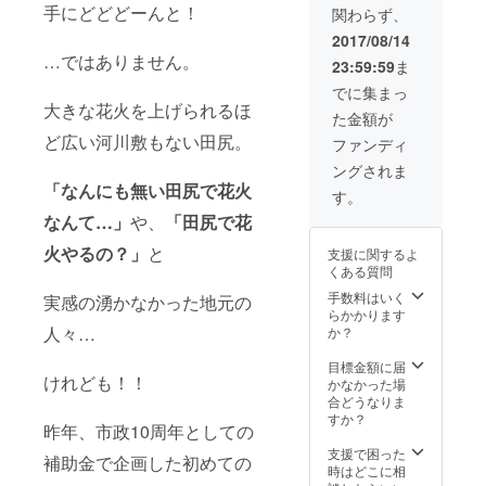
写真付きThanks
い」（1枚） リ
見れるVIP席をご
手にどどどーんと！
メッセージを会
関わらず、
mail☆彡 リター
ターンその５☆
用意♪※1組2名様
場にてアナウン
ンその３☆
2017/08/14
夏にぴった
までとさせて頂
ス♪ ※メッセージ
ちょっくら汗を
り！！田尻地場
…ではありません。
きます リターン
の種類をお選び
23:59:59
ま
流しに田尻へ
産品「ジャー
その７
下さい A「■■■
♨・・・「さく
でに集まっ
ジーアイスク
☆「ティーナ・
さん、誕生日お
大きな花火を上げられるほ
らの湯入浴券」
リーム」（2個
カリーナ 直筆
めでとうござい
た金額が
（半年間有効・
セット） リター
サイン色紙」プ
ま～す！」
ど広い河川敷もない田尻。
２枚） リターン
ファンディ
ンその６★櫓
レゼント！！＆
B「■■■さん、
その４★これで
（やぐら）の上
肉まつりで一緒
（お孫さん、お
ングされま
あなたもネイ
で会場のレトロ
に写真撮影
子さん）誕生お
「なんにも無い田尻で花火
ティブな会話
す。
な雰囲気を感じ
♪ リ
めでとうござい
を！「Avain特
ながら、間近で
ターンその８★
ま～す！」
なんて…」
や、
「田尻で花
製 方言手ぬぐ
打ち上げ花火を
花火打ち上げの
C「■■■さん、ご
い」（1枚） リ
見れるVIP席をご
火やるの？」
と
際にあなたの
結婚おめでとう
支援に関するよ
ターンその５☆
用意♪※1組2名様
メッセージを会
ございま～す！
くある質問
夏にぴった
までとさせて頂
場にてアナウン
お幸せに～！」
手数料はいく
り！！田尻地場
実感の湧かなかった地元の
きます リターン
ス♪ ※メッセージ
D・・・オリジ
らかかります
産品「ジャー
その７☆「久宝
の種類をお選び
ナルメッセージ
人々…
か？
ジーアイスク
瑠理子 直筆サ
下さい A「■■■
希望の方はお申
リーム」（2個
イン色紙」プレ
さん、誕生日お
し付け下さい ※
目標金額に届
セット） リター
ゼント！！＆肉
めでとうござい
花火打ち上げ
けれども！！
かなかった場
ンその６★櫓
まつりで一緒に
ま～す！」
メッセージ、会
合どうなりま
（やぐら）の上
写真撮影
B「■■■さん、
場入口へのお名
すか？
で会場のレトロ
♪ リ
（お孫さん、お
前掲示が不要な
昨年、市政10周年としての
な雰囲気を感じ
ターンその８★
子さん）誕生お
方はお申し付け
支援で困った
ながら、間近で
花火打ち上げの
めでとうござい
補助金で企画した初めての
下さい ※肉まつ
時はどこに相
打ち上げ花火を
際にあなたの
ま～す！」
り当日の入場券