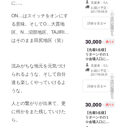
特別応援サポー
これであなたも
に…。
支援者：0人
ター様としてお
ネイティブな会
お届け予定：
名前を掲示させ
話を！「Avain
こ
2017年09月
の
て頂きます！ リ
特製 方言手ぬ
ON…はスイッチをオンにす
リ
タ
ターンその２★
ぐい」（1枚）
ー
ン
お祭り写真付き
る意味。そしてO…大貫地
詳細を見る
リターンその５
を
選
Thanks mail☆
☆夏にぴった
択
区、N…沼部地区、TAJIRI…
す
彡 リターンその
り！！田尻地場
る
３☆ちょっくら
産品「ジャー
はそのまま田尻地区（笑）
30,000
汗を流しに田尻
ジーアイスク
円
残り3
へ♨・・・「さ
リーム」（2個
【先着3名様】
くらの湯入浴
セット） ※会場
リターンその１
券」（半年間有
入口へのお名前
☆会場入口にて
効・２枚） リ
掲示が不要な方
特別応援サポー
ターンその４★
はお申し付け下
沈みがちな地元を元気づけ
支援者：0人
ター様としてお
これであなたも
さい
お届け予定：
名前を掲示させ
ネイティブな会
られるような、そして自分
こ
2017年09月
の
て頂きます！ リ
話を！「Avain
リ
タ
ターンその２★
達も楽しくやっていけるよ
特製 方言手ぬ
ー
ン
お祭り写真付き
詳細を見る
ぐい」（1枚）
を
うな。
選
Thanks mail☆
リターンその５
択
す
彡 リターンその
☆夏にぴった
る
３☆ちょっくら
り！！田尻地場
人との繋がりが出来て、更
30,000
汗を流しに田尻
産品「ジャー
円
残り3
へ♨・・・「さ
ジーアイスク
に何かをまた残していけた
【先着3名様】
くらの湯入浴
リーム」（2個
リターンその１
券」（半年間有
セット） リター
ら。
☆会場入口にて
効・２ 枚） リ
ンその６★「イ
特別応援サポー
ターンその４★