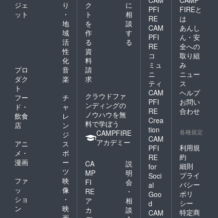
ジェ
り
ク
に
PFI
FIREと
ット
・
ト
相
RE
は
地
を
談
CAM
あんし
域
作
す
PFI
ん・安
活
る
る
RE
全への
性
資
コ
取り組
化
料
ミュ
み
プロ
音
請
ニ
ニュー
ダク
楽
求
ティ
ス
ト
CAM
ヘルプ
クラウドファ
フー
チ
PFI
お問い
ンディングの
ド・
ャ
RE
合わせ
ノウハウを無
飲食
レ
Crea
料で学ぼう
店
ン
tion
各種規定
CAMPFIRE
ジ
CAM
アカデミー
アニ
ス
利用規
PFI
メ・
ポ
約
RE
漫画
ー
CA
説
細則
for
ツ
MP
明
プライ
Soci
ファ
映
FI
会
バシー
al
ッ
像
RE
・
ポリ
Goo
ショ
・
ア
相
シー
d
ン
映
カ
談
特定商
CAM
画