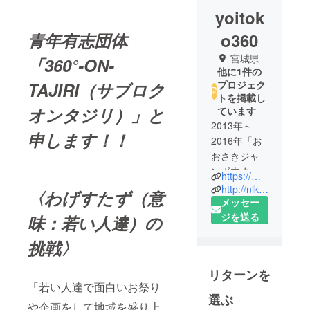
yoitok
青年有志団体
o360
宮城県
「360°-ON-
他に1件の
プロジェク
TAJIRI（サブロク
トを掲載し
オンタジリ）」と
ています
2013年～
申します！！
2016年「お
おさきジャ
ンボ肉まつ
https://m.facebook.com/%E3%82%B5%E3%83%96%E3%83%AD%E3%82%AF%E3%82%AA%E3%83%B3%E3%82%BF%E3%82%B8%E3%83%AA-622673657757779/
りinたじり盛
http://niku-jumbo.com/
〈わげすたず（意
り上げ隊」
メッセー
2016年12月
ジを送る
味：若い人達）の
18日～現在
挑戦〉
「肉まつり
盛り上げ
リターンを
隊」を
「若い人達で面白いお祭り
「360°‐ON‐
選ぶ
や企画をして地域を盛り上
TAJIRI」と