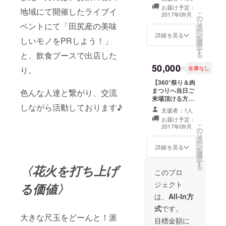
様】※360°祭り
写真付きThanks
い」（1枚） リ
下さい A「■■■
し付け下さい ※
お届け予定：
地域にて開催したライブイ
は8月26日
mail☆彡 リター
ターンその５☆
さん、誕生日お
こ
花火打ち上げ
2017年09月
の
（土）PM5：00
ンその３☆
夏にぴった
めでとうござい
リ
メッセージ、会
ベントにて「田尻産の美味
タ
開催予定、肉ま
ちょっくら汗を
り！！田尻地場
ま～す！」
ー
場入口へのお名
ン
つりは8月27日
詳細を見る
流しに田尻へ
産品「ジャー
B「■■■さん、
を
前掲示が不要な
しいモノをPRしよう！」
選
（日）AM9：30
♨・・・「さく
ジーアイスク
（お孫さん、お
択
方はお申し付け
す
開催予定 リター
らの湯入浴券」
リーム」（2個
と、飲食ブースで出店した
子さん）誕生お
る
下さい
ンその１☆会場
（半年間有効・
セット） リター
めでとうござい
50,000
入口にて特別応
２枚） リターン
り。
ンその６★櫓
円
在庫なし
ま～す！」
援サポーター様
その４★これで
（やぐら）の上
C「■■■さん、ご
【360°祭り＆肉
としてお名前を
あなたもネイ
で会場のレトロ
結婚おめでとう
まつりへ当日ご
色んな人達と繋がり、交流
掲示させて頂き
ティブな会話
な雰囲気を感じ
ございま～す！
来場頂ける方限
ます！ リターン
を！「Avain特
ながら、間近で
お幸せに～！」
しながら活動しております♪
定！！先着1名
その２★お祭り
製 方言手ぬぐ
打ち上げ花火を
D・・・オリジ
支援者：1人
様】※360°祭り
写真付きThanks
い」（1枚） リ
見れるVIP席をご
ナルメッセージ
お届け予定：
は8月26日
mail☆彡 リター
ターンその５☆
用意♪※1組2名様
こ
希望の方はお申
2017年09月
の
（土）PM5：00
ンその３☆
夏にぴった
までとさせて頂
リ
し付け下さい ※
タ
開催予定、肉ま
ちょっくら汗を
り！！田尻地場
きます リターン
ー
花火打ち上げ
ン
つりは8月27日
詳細を見る
流しに田尻へ
産品「ジャー
その７☆「イガ
を
メッセージ、会
選
（日）AM9：30
♨・・・「さく
ジーアイスク
グリ千葉 直筆
択
場入口へのお名
す
開催予定 リター
らの湯入浴券」
リーム」（2個
サイン色紙」プ
〈花火を打ち上げ
る
前掲示が不要な
ンその１☆会場
このプロ
（半年間有効・
セット） リター
レゼント！！＆
方はお申し付け
入口にて特別応
２枚） リターン
ンその６★櫓
肉まつりで一緒
下さい
ジェクト
る価値〉
援サポーター様
その４★これで
（やぐら）の上
に写真撮影
としてお名前を
は、
All-In方
あなたもネイ
で会場のレトロ
♪ リ
掲示させて頂き
ティブな会話
な雰囲気を感じ
ターンその８★
式
です。
ます！ リターン
を！「Avain特
ながら、間近で
花火打ち上げの
大きな尺玉をどーんと！派
その２★お祭り
目標金額に
製 方言手ぬぐ
打ち上げ花火を
際にあなたの