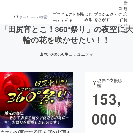
新
ロ
規
グ
会
プロジェクトを掲
はじ
プロジェクト
/
載するには
める
をさがす
イ
員
ン
登
「田尻宵とこ！360°祭り」の夜空に大
録
輪の花を咲かせたい！！
人気のプロ
注目のリ
注目の新着プロ
募集終了が近いプ
もうすぐ公開
yoitoko360
コミュニティ
ジェクト
ターン
ジェクト
ロジェクト
されます
アート・写真
音楽
現在の支援総
額
153,
テクノロジー・ガジェット
ゲーム・サ
000
映像・映画
書籍・雑誌
ビジネス・起業
チャレンジ
カエルの声のする田んぼのど真ん