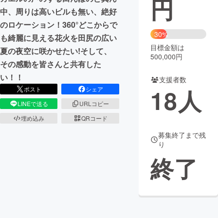
円
中、周りは高いビルも無い、絶好
まちづくり・地域活性化
のロケーション！360°どこからで
30%
も綺麗に見える花火を田尻の広い
目標金額は
CAMPFIRE for Social Good
CAMPFIRE Creation
夏の夜空に咲かせたい!そして、
500,000円
CAMPFIREふるさと納税
machi-ya
コミュニティ
その感動を皆さんと共有した
い！！
支援者数
18
人
ポスト
シェア
LINEで送る
URLコピー
埋め込み
QRコード
募集終了まで残
り
終了