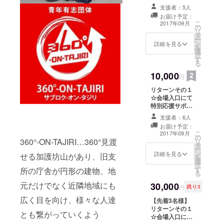
ター様としてお
支援者：5人
名前を掲示させ
お届け予定：
て頂きます！ リ
こ
2017年09月
の
ターンその２★
リ
タ
お祭り写真付き
ー
ン
Thanks mail☆
詳細を見る
を
選
彡 リターンその
択
す
３☆ちょっくら
る
汗を流しに田尻
10,000
へ♨・・・「さ
円
くらの湯入浴
リターンその１
券」（半年間有
☆会場入口にて
効・1枚） ※会場
特別応援サポー
入口へのお名前
ター様としてお
掲示が不要な方
支援者：6人
名前を掲示させ
はお申し付け下
お届け予定：
て頂きます！ リ
さい
こ
2017年09月
の
ターンその２★
360°-ON-TAJIRI…360°見渡
リ
タ
お祭り写真付き
ー
ン
Thanks mail☆
詳細を見る
せる加護坊山があり、旧支
を
選
彡 リターンその
択
す
３☆ちょっくら
所の庁舎が円形の建物、地
る
汗を流しに田尻
元だけでなく近隣地域にも
30,000
へ♨・・・「さ
円
残り3
くらの湯入浴
広く目を向け、様々な人達
【先着3名様】
券」（半年間有
リターンその１
効・1枚） リ
とも繋がっていくよう
☆会場入口にて
ターンその４★