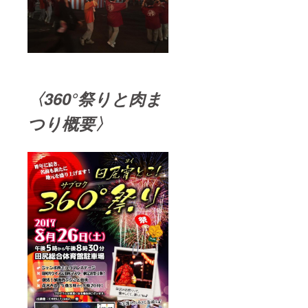
〈360°祭りと肉ま
つり概要〉