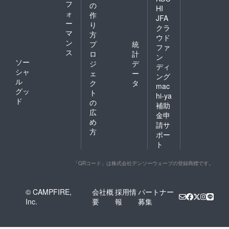
フ
の
HI
ォ
作
JFA
ー
り
クラ
マ
方
ウド
ン
プ
統
ファ
ス
ロ
計
ン
ソー
ジ
デ
ディ
シャ
ェ
ー
ング
ル
ク
タ
mac
グッ
ト
hi-ya
ド
の
補助
広
金申
め
請サ
方
ポー
ト
「QRコード」は株式会社デンソーウェーブの登録商標です。
© CAMPFIRE,
会社概
採用情
パートナー
Inc.
要
報
募集