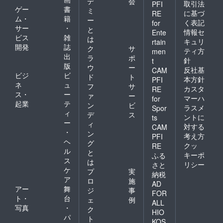
デ
会
取引法
PFI
ゲー
書
ミ
に基づ
RE
ム・
籍
ー
く表記
for
サー
・
と
情報セ
Ente
ビス
雑
は
キュリ
rtain
開発
誌
ク
サ
ティ方
men
出
ラ
ポ
針
t
版
ウ
ー
反社基
CAM
ビジ
ビ
ド
ト
本方針
PFI
ネ
ュ
フ
サ
カスタ
RE
ス・
ー
ァ
ー
マーハ
for
起業
テ
ン
ビ
ラスメ
Spor
ィ
デ
ス
ントに
ts
ー
ィ
対する
CAM
・
ン
考え方
PFI
ヘ
グ
クッ
RE
ル
と
キーポ
ふる
ス
は
リシー
さと
ケ
プ
実
納税
ア
ロ
施
AD
アー
舞
ジ
事
FOR
ト・
台
ェ
例
ALL
写真
・
ク
HIO
パ
ト
KOS