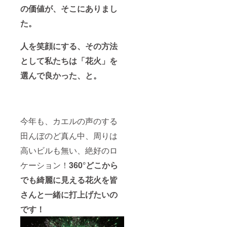
ま～す！」
につきましては
の価値が、そこにありまし
C「■■■さん、ご
自己負担頂きま
結婚おめでとう
す
た。
ございま～す！
お幸せに～！」
D・・・オリジ
人を笑顔にする、その方法
ナルメッセージ
希望の方はお申
として私たちは「花火」を
し付け下さい ※
選んで良かった、と。
花火打ち上げ
メッセージ、会
場入口へのお名
前掲示が不要な
方はお申し付け
下さい ※肉まつ
今年も、カエルの声のする
り当日の入場券
につきましては
田んぼのど真ん中、周りは
自己負担頂きま
す
高いビルも無い、絶好のロ
ケーション！
360°どこから
でも綺麗に見える花火を皆
さんと一緒に打上げたいの
です！