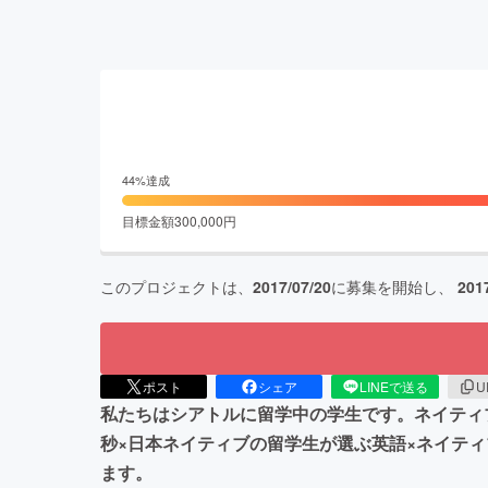
44
%達成
目標金額
300,000
円
このプロジェクトは、
2017/07/20
に募集を開始し、
201
ポスト
シェア
LINEで送る
U
私たちはシアトルに留学中の学生です。ネイティ
秒×日本ネイティブの留学生が選ぶ英語×ネイテ
ます。