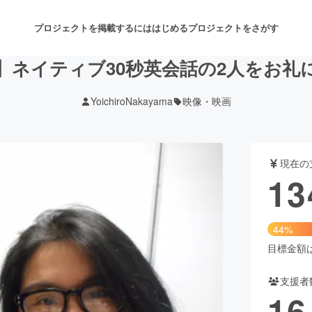
プロジェクトを掲載するには
はじめる
プロジェクトをさがす
】ネイティブ30秒英会話の2人をお礼
YoichiroNakayama
映像・映画
注目のリターン
注目の新着プロジェクト
募集終了が近いプロジェクト
も
現在の
音楽
舞台・パフォーマンス
13
ゲーム・サービス開発
フード・飲食店
44%
書籍・雑誌出版
アニメ・漫画
目標金額は3
支援者
チャレンジ
ビューティー・ヘルスケ
16