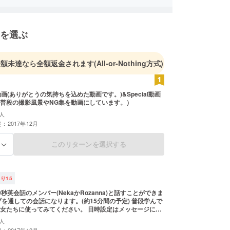
を選ぶ
金額未達なら全額返金されます
(All-or-Nothing方式)
ou 動画(ありがとうの気持ちを込めた動画です。)&Special動画
普段の撮影風景やNG集を動画にしています。）
人
：2017年12月
このリターンを選択する
る
残り
15
秒英会話のメンバー(NekaかRozanna)と話すことができま
プを通しての会話になります。(約15分間の予定) 普段学んで
女たちに使ってみてください。 日時設定はメッセージにて
ただきます。
人