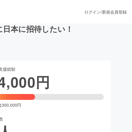
ログイン
/
新規会員登録
に日本に招待したい！
うすぐ公開されます
支援総額
プロダクト
4,000
円
ファッション
スポーツ
00,000円
数
ア
ソーシャルグッド
人