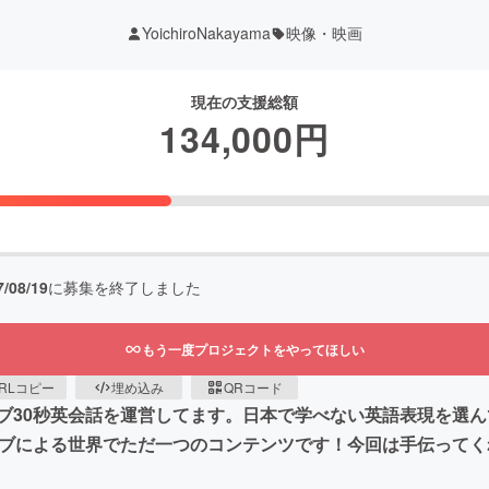
YoichiroNakayama
映像・映画
現在の支援総額
134,000
円
7/08/19
に募集を終了しました
もう一度プロジェクトをやってほしい
RLコピー
埋め込み
QRコード
ブ30秒英会話を運営してます。日本で学べない英語表現を選ん
ィブによる世界でただ一つのコンテンツです！今回は手伝って