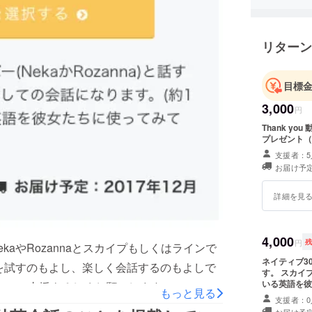
リターン
目標
3,000
円
Thank y
プレゼント（
支援者：5
お届け予定
詳細を見
4,000
円
kaやRozannaとスカイプもしくはラインで
ネイティブ30
語を試すのもよし、楽しく会話するのもよしで
す。 スカイ
いる英語を彼
い１ ご支援よろしくお願いします！
もっと見る
決めさせてい
支援者：0