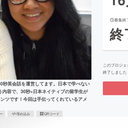
募集終
CAMPFIRE for Social Good
CAMPFIRE Creation
終
CAMPFIREふるさと納税
machi-ya
コミュニティ
このプロジェ
終了しました
30秒英会話を運営してます。日本で学べない
内容で、30秒×日本ネイティブの留学生が
テンツです！今回は手伝ってくれているアメ
ピー
埋め込み
QRコード